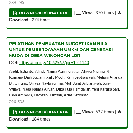
289-295
DOWNLOAD/LIHAT PDF
|
Views
: 370 times |
Download
: 274 times
PELATIHAN PEMBUATAN NUGGET IKAN NILA
UNTUK PEMBERDAYAAN UMKM DAN GENERASI
MUDA DI DESA WINONGAN LOR
DOI:
https://doi.org/10.62567/jpi.v1i2.1140
Andik Isdianto, Alinda Najma Atminenggar, Aliyya Nisrina, Ni
Komang Diah Sucianingsih, Moch. Rafli Septiansyah, Meliani Ananda
Br. Ginting, Orryza Nayla Yumna, Moh Junit Arbiansyah, Sony
Wijaya, Nada Rahma Aliyah, Dika Puja Hamdallah, Yeni Kartika Sari,
Laya Ammara, Hamzah Hamzah, Arief Setyanto
296-305
DOWNLOAD/LIHAT PDF
|
Views
: 637 times |
Download
: 184 times