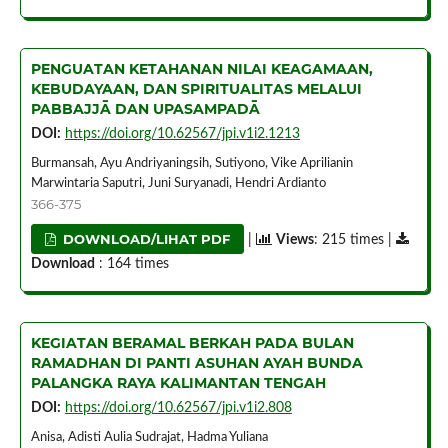
PENGUATAN KETAHANAN NILAI KEAGAMAAN,
KEBUDAYAAN, DAN SPIRITUALITAS MELALUI
PABBAJJĀ DAN UPASAMPADĀ
DOI:
https://doi.org/10.62567/jpi.v1i2.1213
Burmansah, Ayu Andriyaningsih, Sutiyono, Vike Aprilianin
Marwintaria Saputri, Juni Suryanadi, Hendri Ardianto
366-375
DOWNLOAD/LIHAT PDF
|
Views
: 215 times |
Download
: 164 times
KEGIATAN BERAMAL BERKAH PADA BULAN
RAMADHAN DI PANTI ASUHAN AYAH BUNDA
PALANGKA RAYA KALIMANTAN TENGAH
DOI:
https://doi.org/10.62567/jpi.v1i2.808
Anisa, Adisti Aulia Sudrajat, Hadma Yuliana