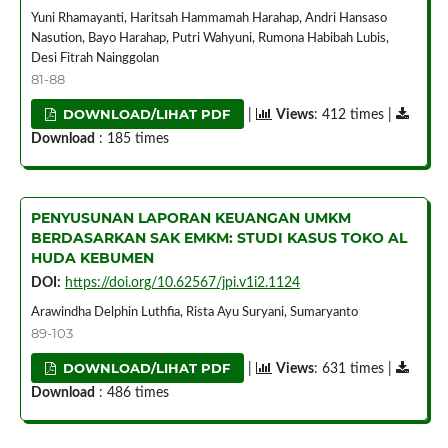
Yuni Rhamayanti, Haritsah Hammamah Harahap, Andri Hansaso
Nasution, Bayo Harahap, Putri Wahyuni, Rumona Habibah Lubis,
Desi Fitrah Nainggolan
81-88
DOWNLOAD/LIHAT PDF
|
Views
: 412 times |
Download
: 185 times
PENYUSUNAN LAPORAN KEUANGAN UMKM
BERDASARKAN SAK EMKM: STUDI KASUS TOKO AL
HUDA KEBUMEN
DOI:
https://doi.org/10.62567/jpi.v1i2.1124
Arawindha Delphin Luthfia, Rista Ayu Suryani, Sumaryanto
89-103
DOWNLOAD/LIHAT PDF
|
Views
: 631 times |
Download
: 486 times