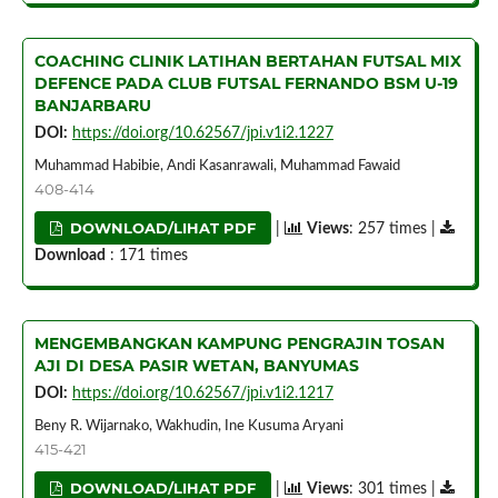
COACHING CLINIK LATIHAN BERTAHAN FUTSAL MIX
DEFENCE PADA CLUB FUTSAL FERNANDO BSM U-19
BANJARBARU
DOI:
https://doi.org/10.62567/jpi.v1i2.1227
Muhammad Habibie, Andi Kasanrawali, Muhammad Fawaid
408-414
DOWNLOAD/LIHAT PDF
|
Views
: 257 times |
Download
: 171 times
MENGEMBANGKAN KAMPUNG PENGRAJIN TOSAN
AJI DI DESA PASIR WETAN, BANYUMAS
DOI:
https://doi.org/10.62567/jpi.v1i2.1217
Beny R. Wijarnako, Wakhudin, Ine Kusuma Aryani
415-421
DOWNLOAD/LIHAT PDF
|
Views
: 301 times |