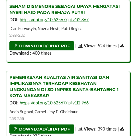
SENAM DISMENORE SEBAGAI UPAYA MENGATASI
NYERI HAID PADA REMAJA PUTRI
DOI:
https://doi.org/10.62567/jpi.v1i2.867
Dian Furwasyih, Novria Hesti, Putri Regina
248-252
DOWNLOAD/LIHAT PDF
|
Views
: 524 times |
Download
: 400 times
PEMERIKSAAN KUALITAS AIR SANITASI DAN
IMPLIKASINYA TERHADAP KESEHATAN
LINGKUNGAN DI SD INPRES BANTA-BANTAENG 1
KOTA MAKASSAR
DOI:
https://doi.org/10.62567/jpi.v1i2.966
Andis Sugrani, Caroel Jimy E. Ohoitimur
253-256
DOWNLOAD/LIHAT PDF
|
Views
: 390 times |