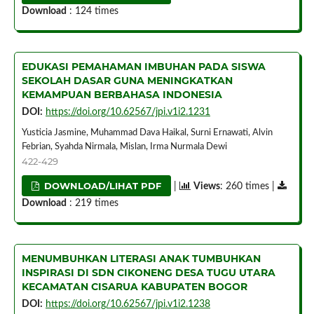
Download
: 124 times
EDUKASI PEMAHAMAN IMBUHAN PADA SISWA
SEKOLAH DASAR GUNA MENINGKATKAN
KEMAMPUAN BERBAHASA INDONESIA
DOI:
https://doi.org/10.62567/jpi.v1i2.1231
Yusticia Jasmine, Muhammad Dava Haikal, Surni Ernawati, Alvin
Febrian, Syahda Nirmala, Mislan, Irma Nurmala Dewi
422-429
DOWNLOAD/LIHAT PDF
|
Views
: 260 times |
Download
: 219 times
MENUMBUHKAN LITERASI ANAK TUMBUHKAN
INSPIRASI DI SDN CIKONENG DESA TUGU UTARA
KECAMATAN CISARUA KABUPATEN BOGOR
DOI:
https://doi.org/10.62567/jpi.v1i2.1238