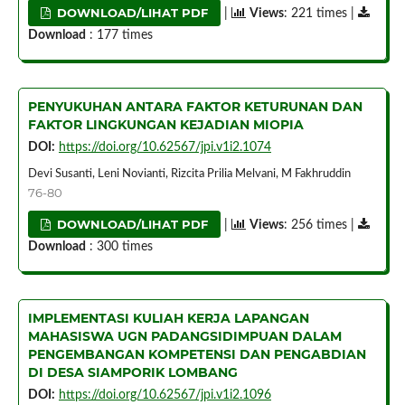
DOWNLOAD/LIHAT PDF
|
Views
: 221 times |
Download
: 177 times
PENYUKUHAN ANTARA FAKTOR KETURUNAN DAN
FAKTOR LINGKUNGAN KEJADIAN MIOPIA
DOI:
https://doi.org/10.62567/jpi.v1i2.1074
Devi Susanti, Leni Novianti, Rizcita Prilia Melvani, M Fakhruddin
76-80
DOWNLOAD/LIHAT PDF
|
Views
: 256 times |
Download
: 300 times
IMPLEMENTASI KULIAH KERJA LAPANGAN
MAHASISWA UGN PADANGSIDIMPUAN DALAM
PENGEMBANGAN KOMPETENSI DAN PENGABDIAN
DI DESA SIAMPORIK LOMBANG
DOI:
https://doi.org/10.62567/jpi.v1i2.1096