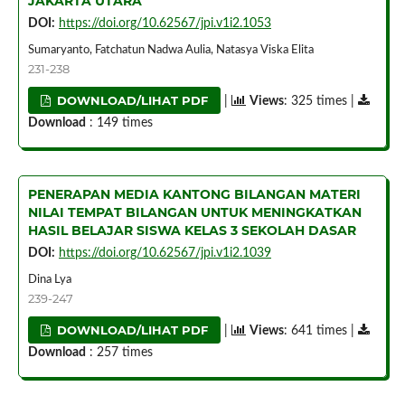
JAKARTA UTARA
DOI:
https://doi.org/10.62567/jpi.v1i2.1053
Sumaryanto, Fatchatun Nadwa Aulia, Natasya Viska Elita
231-238
DOWNLOAD/LIHAT PDF
|
Views
: 325 times |
Download
: 149 times
PENERAPAN MEDIA KANTONG BILANGAN MATERI
NILAI TEMPAT BILANGAN UNTUK MENINGKATKAN
HASIL BELAJAR SISWA KELAS 3 SEKOLAH DASAR
DOI:
https://doi.org/10.62567/jpi.v1i2.1039
Dina Lya
239-247
DOWNLOAD/LIHAT PDF
|
Views
: 641 times |
Download
: 257 times