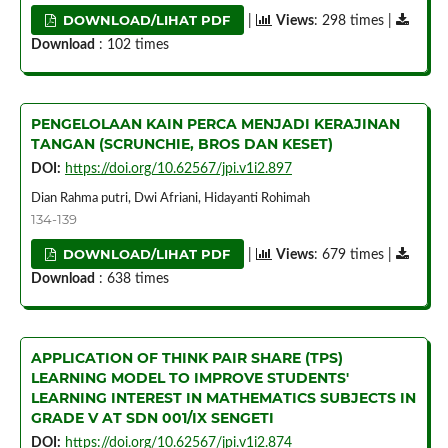
DOWNLOAD/LIHAT PDF
|
Views
: 298 times |
Download
: 102 times
PENGELOLAAN KAIN PERCA MENJADI KERAJINAN
TANGAN (SCRUNCHIE, BROS DAN KESET)
DOI:
https://doi.org/10.62567/jpi.v1i2.897
Dian Rahma putri, Dwi Afriani, Hidayanti Rohimah
134-139
DOWNLOAD/LIHAT PDF
|
Views
: 679 times |
Download
: 638 times
APPLICATION OF THINK PAIR SHARE (TPS)
LEARNING MODEL TO IMPROVE STUDENTS'
LEARNING INTEREST IN MATHEMATICS SUBJECTS IN
GRADE V AT SDN 001/IX SENGETI
DOI:
https://doi.org/10.62567/jpi.v1i2.874