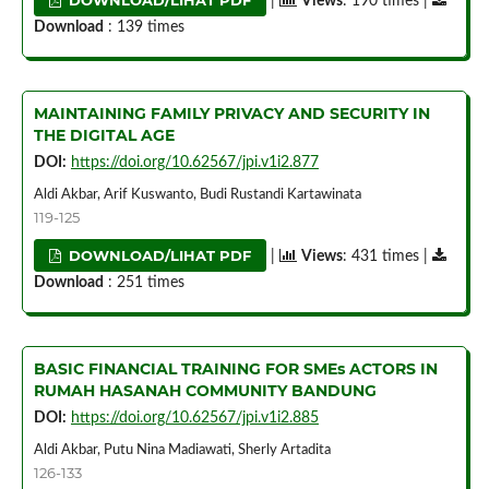
|
Views
: 190 times |
Download
: 139 times
MAINTAINING FAMILY PRIVACY AND SECURITY IN
THE DIGITAL AGE
DOI:
https://doi.org/10.62567/jpi.v1i2.877
Aldi Akbar, Arif Kuswanto, Budi Rustandi Kartawinata
119-125
DOWNLOAD/LIHAT PDF
|
Views
: 431 times |
Download
: 251 times
BASIC FINANCIAL TRAINING FOR SMEs ACTORS IN
RUMAH HASANAH COMMUNITY BANDUNG
DOI:
https://doi.org/10.62567/jpi.v1i2.885
Aldi Akbar, Putu Nina Madiawati, Sherly Artadita
126-133