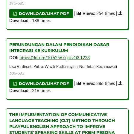
376-385
DOWNLOAD/LIHAT PDF
|
Views
: 254 times |
Download
: 188 times
PERUNDUNGAN DALAM PENDIDIKAN DASAR
INTEGRASI KE KURIKULUM
DOI:
https://doi.org/10.62567/jpi.v1i2.1223
Lisa Virdinarti Putra, Wiwik Pudjaningsih, Nur Intan Rochmawati
386-392
DOWNLOAD/LIHAT PDF
|
Views
: 386 times |
Download
: 216 times
THE IMPLEMENTATION OF COMMUNICATIVE
LANGUAGE TEACHING (CLT) METHOD THROUGH
PLAYFUL ENGLISH APPROACH TO IMPROVE
STUDENTS' SPEAKING SKILLS AT PKBM PESONA