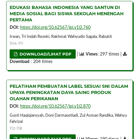
EDUKASI BAHASA INDONESIA YANG SANTUN DI
MEDIA SOSIAL BAGI SISWA SEKOLAH MENENGAH
PERTAMA
DOI:
https://doi.org/10.62567/jpi.v1i2.760
Irwan, Tri Indah Rezeki, Rakhmat Wahyudin Sagala, Rabukit
104-111
DOWNLOAD/LIHAT PDF
|
Views
: 297 times |
Download
: 204 times
PELATIHAN PEMBUATAN LABEL SESUAI SNI DALAM
UPAYA PENINGKATAN DAYA SAING PRODUK
OLAHAN PERIKANAN
DOI:
https://doi.org/10.62567/jpi.v1i2.870
Gusti Haqiqiansyah, Doni Darmasetiadi, Zul Asman Randika, Wahyu
Fahrizal
112-118
DOWNLOAD/LIHAT PDF