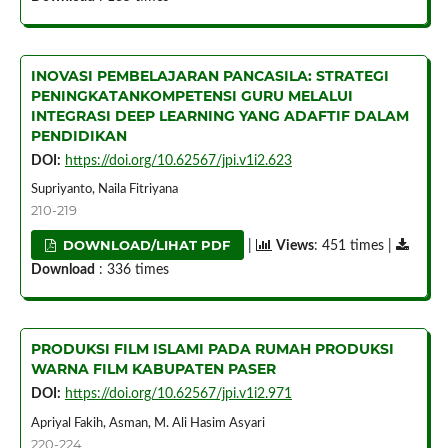
INOVASI PEMBELAJARAN PANCASILA: STRATEGI
PENINGKATANKOMPETENSI GURU MELALUI
INTEGRASI DEEP LEARNING YANG ADAFTIF DALAM
PENDIDIKAN
DOI:
https://doi.org/10.62567/jpi.v1i2.623
Supriyanto, Naila Fitriyana
210-219
DOWNLOAD/LIHAT PDF
|
Views
: 451 times |
Download
: 336 times
PRODUKSI FILM ISLAMI PADA RUMAH PRODUKSI
WARNA FILM KABUPATEN PASER
DOI:
https://doi.org/10.62567/jpi.v1i2.971
Apriyal Fakih, Asman, M. Ali Hasim Asyari
220-224