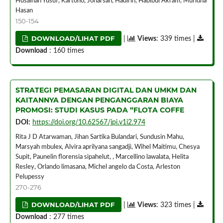
Husainah Yusuf, Kartono, Joharsah, Hadirin, Habibul Akram, Muridha
Hasan
150-154
DOWNLOAD/LIHAT PDF
|
Views
: 339 times |
Download
: 160 times
STRATEGI PEMASARAN DIGITAL DAN UMKM DAN
KAITANNYA DENGAN PENGANGGARAN BIAYA
PROMOSI: STUDI KASUS PADA “FLOTA COFFE
DOI:
https://doi.org/10.62567/jpi.v1i2.974
Rita J D Atarwaman, Jihan Sartika Bulandari, Sundusin Mahu,
Marsyah mbulex, Alvira aprilyana sangadji, Wihel Maitimu, Chesya
Supit, Paunelin florensia sipahelut, , Marcellino lawalata, Helita
Resley, Orlando limasana, Michel angelo da Costa, Arleston
Pelupessy
270-276
DOWNLOAD/LIHAT PDF
|
Views
: 323 times |
Download
: 277 times