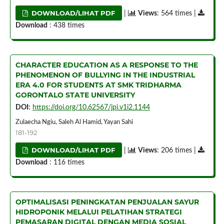
DOWNLOAD/LIHAT PDF
|
Views
: 564 times |
Download
: 438 times
CHARACTER EDUCATION AS A RESPONSE TO THE
PHENOMENON OF BULLYING IN THE INDUSTRIAL
ERA 4.0 FOR STUDENTS AT SMK TRIDHARMA
GORONTALO STATE UNIVERSITY
DOI:
https://doi.org/10.62567/jpi.v1i2.1144
Zulaecha Ngiu, Saleh Al Hamid, Yayan Sahi
181-192
DOWNLOAD/LIHAT PDF
|
Views
: 206 times |
Download
: 116 times
OPTIMALISASI PENINGKATAN PENJUALAN SAYUR
HIDROPONIK MELALUI PELATIHAN STRATEGI
PEMASARAN DIGITAL DENGAN MEDIA SOSIAL