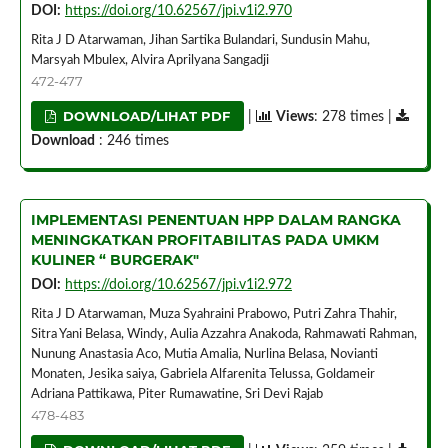
DOI:
https://doi.org/10.62567/jpi.v1i2.970
Rita J D Atarwaman, Jihan Sartika Bulandari, Sundusin Mahu,
Marsyah Mbulex, Alvira Aprilyana Sangadji
472-477
DOWNLOAD/LIHAT PDF
|
Views
: 278 times |
Download
: 246 times
IMPLEMENTASI PENENTUAN HPP DALAM RANGKA
MENINGKATKAN PROFITABILITAS PADA UMKM
KULINER “ BURGERAK"
DOI:
https://doi.org/10.62567/jpi.v1i2.972
Rita J D Atarwaman, Muza Syahraini Prabowo, Putri Zahra Thahir,
Sitra Yani Belasa, Windy, Aulia Azzahra Anakoda, Rahmawati Rahman,
Nunung Anastasia Aco, Mutia Amalia, Nurlina Belasa, Novianti
Monaten, Jesika saiya, Gabriela Alfarenita Telussa, Goldameir
Adriana Pattikawa, Piter Rumawatine, Sri Devi Rajab
478-483