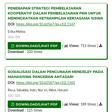
PENERAPAN STRATEGI PEMBELAJARAN
KOOPERATIF DALAM PEMBELAJARAN PKN UNTUK
MENINGKATKAN KETRAMPILAN KERJASAMA SISWA
DOI:
https://doi.org/10.62567/jpi.v1i2.1147
Erika Melina
306-319
DOWNLOAD/LIHAT PDF
|
Views
: 715 times |
Download
: 320 times
SOSIALISASI DALAM PENGUNAAN MENDELEY PADA
MAHASISWA PANGERAN ANTASARI
DOI:
https://doi.org/10.62567/jpi.v1i2.1165
Risca, Salsabila, Indri, Nur tri, Weni, Harumi
320-325
DOWNLOAD/LIHAT PDF
|
Views
: 189 times |
Download
: 125 times