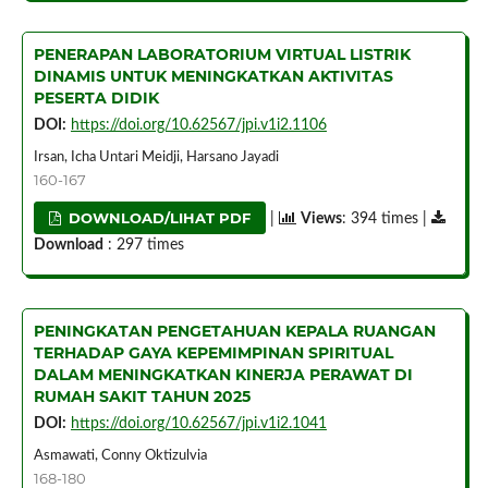
PENERAPAN LABORATORIUM VIRTUAL LISTRIK
DINAMIS UNTUK MENINGKATKAN AKTIVITAS
PESERTA DIDIK
DOI:
https://doi.org/10.62567/jpi.v1i2.1106
Irsan, Icha Untari Meidji, Harsano Jayadi
160-167
DOWNLOAD/LIHAT PDF
|
Views
: 394 times |
Download
: 297 times
PENINGKATAN PENGETAHUAN KEPALA RUANGAN
TERHADAP GAYA KEPEMIMPINAN SPIRITUAL
DALAM MENINGKATKAN KINERJA PERAWAT DI
RUMAH SAKIT TAHUN 2025
DOI:
https://doi.org/10.62567/jpi.v1i2.1041
Asmawati, Conny Oktizulvia
168-180