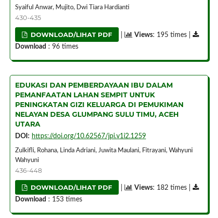
Syaiful Anwar, Mujito, Dwi Tiara Hardianti
430-435
DOWNLOAD/LIHAT PDF
|
Views
: 195 times |
Download
: 96 times
EDUKASI DAN PEMBERDAYAAN IBU DALAM
PEMANFAATAN LAHAN SEMPIT UNTUK
PENINGKATAN GIZI KELUARGA DI PEMUKIMAN
NELAYAN DESA GLUMPANG SULU TIMU, ACEH
UTARA
DOI:
https://doi.org/10.62567/jpi.v1i2.1259
Zulkifli, Rohana, Linda Adriani, Juwita Maulani, Fitrayani, Wahyuni
Wahyuni
436-448
DOWNLOAD/LIHAT PDF
|
Views
: 182 times |
Download
: 153 times