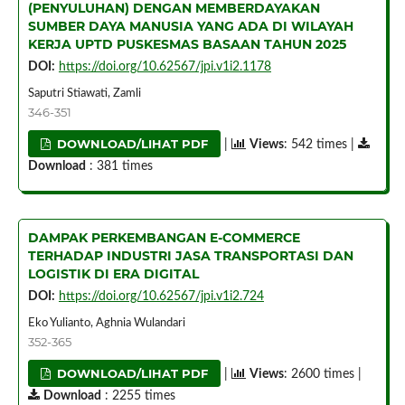
(PENYULUHAN) DENGAN MEMBERDAYAKAN
SUMBER DAYA MANUSIA YANG ADA DI WILAYAH
KERJA UPTD PUSKESMAS BASAAN TAHUN 2025
DOI:
https://doi.org/10.62567/jpi.v1i2.1178
Saputri Stiawati, Zamli
346-351
DOWNLOAD/LIHAT PDF
|
Views
: 542 times |
Download
: 381 times
DAMPAK PERKEMBANGAN E-COMMERCE
TERHADAP INDUSTRI JASA TRANSPORTASI DAN
LOGISTIK DI ERA DIGITAL
DOI:
https://doi.org/10.62567/jpi.v1i2.724
Eko Yulianto, Aghnia Wulandari
352-365
DOWNLOAD/LIHAT PDF
|
Views
: 2600 times |
Download
: 2255 times