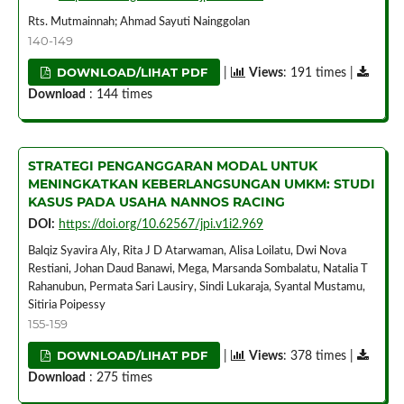
Rts. Mutmainnah; Ahmad Sayuti Nainggolan
140-149
DOWNLOAD/LIHAT PDF
|
Views
: 191 times |
Download
: 144 times
STRATEGI PENGANGGARAN MODAL UNTUK
MENINGKATKAN KEBERLANGSUNGAN UMKM: STUDI
KASUS PADA USAHA NANNOS RACING
DOI:
https://doi.org/10.62567/jpi.v1i2.969
Balqiz Syavira Aly, Rita J D Atarwaman, Alisa Loilatu, Dwi Nova
Restiani, Johan Daud Banawi, Mega, Marsanda Sombalatu, Natalia T
Rahanubun, Permata Sari Lausiry, Sindi Lukaraja, Syantal Mustamu,
Sitiria Poipessy
155-159
DOWNLOAD/LIHAT PDF
|
Views
: 378 times |
Download
: 275 times