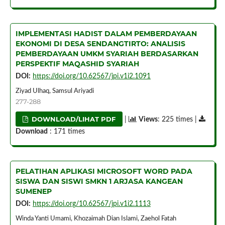
IMPLEMENTASI HADIST DALAM PEMBERDAYAAN
EKONOMI DI DESA SENDANGTIRTO: ANALISIS
PEMBERDAYAAN UMKM SYARIAH BERDASARKAN
PERSPEKTIF MAQASHID SYARIAH
DOI:
https://doi.org/10.62567/jpi.v1i2.1091
Ziyad Ulhaq, Samsul Ariyadi
277-288
DOWNLOAD/LIHAT PDF
|
Views
: 225 times |
Download
: 171 times
PELATIHAN APLIKASI MICROSOFT WORD PADA
SISWA DAN SISWI SMKN 1 ARJASA KANGEAN
SUMENEP
DOI:
https://doi.org/10.62567/jpi.v1i2.1113
Winda Yanti Umami, Khozaimah Dian Islami, Zaehol Fatah