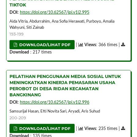
TIKTOK
DOI:
https://doi.org/10.62567/jpi.v1i2.995
Aida Vitria, Abdurrahim, Ana Sofia Herawati, Purboyo, Amalia
Wahyuni, Siti Zainab
193-199
DOWNLOAD/LIHAT PDF
|
Views
: 366 times |
Download
: 217 times
PELATIHAN PENGGUNAAN MEDIA SOSIAL UNTUK
MENINGKATKAN KINERJA PEMASARAN USAHA
PEROBOT DI DESA RIDAN KECAMATAN
BANGKINANG
DOI:
https://doi.org/10.62567/jpi.v1i2.996
Samsurijal Hasan, Efti Novita Sari, Aryadi, Aris Suhud
200-209
DOWNLOAD/LIHAT PDF
|
Views
: 235 times |
Download
: 135 times