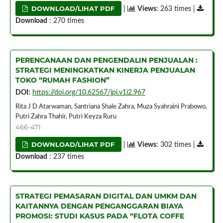
DOWNLOAD/LIHAT PDF
|
Views
: 263 times |
Download
: 270 times
PERENCANAAN DAN PENGENDALIN PENJUALAN :
STRATEGI MENINGKATKAN KINERJA PENJUALAN
TOKO “RUMAH FASHION”
DOI:
https://doi.org/10.62567/jpi.v1i2.967
Rita J D Atarwaman, Santriana Shale Zahra, Muza Syahraini Prabowo,
Putri Zahra Thahir, Putri Keyza Ruru
466-471
DOWNLOAD/LIHAT PDF
|
Views
: 302 times |
Download
: 237 times
STRATEGI PEMASARAN DIGITAL DAN UMKM DAN
KAITANNYA DENGAN PENGANGGARAN BIAYA
PROMOSI: STUDI KASUS PADA “FLOTA COFFE