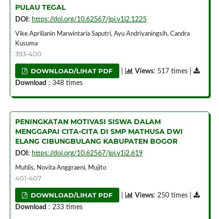
PULAU TEGAL
DOI:
https://doi.org/10.62567/jpi.v1i2.1225
Vike Aprilianin Marwintaria Saputri, Ayu Andriyaningsih, Candra
Kusuma
393-400
DOWNLOAD/LIHAT PDF
|
Views
: 517 times |
Download
: 348 times
PENINGKATAN MOTIVASI SISWA DALAM
MENGGAPAI CITA-CITA DI SMP MATHUSA DWI
ELANG CIBUNGBULANG KABUPATEN BOGOR
DOI:
https://doi.org/10.62567/jpi.v1i2.619
Muhlis, Novita Anggraeni, Mujito
401-407
DOWNLOAD/LIHAT PDF
|
Views
: 250 times |
Download
: 233 times