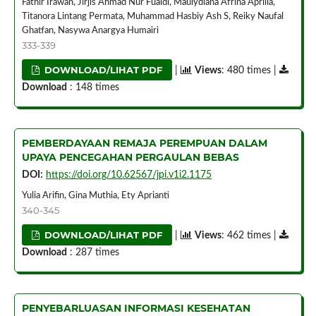
Fathir Irawan, Jirjis Ahmad Nur Fuaidi, Maulydiana Afrina Aprilia,
Titanora Lintang Permata, Muhammad Hasbiy Ash S, Reiky Naufal
Ghatfan, Nasywa Anargya Humairi
333-339
DOWNLOAD/LIHAT PDF
|
Views
: 480 times |
Download
: 148 times
PEMBERDAYAAN REMAJA PEREMPUAN DALAM
UPAYA PENCEGAHAN PERGAULAN BEBAS
DOI:
https://doi.org/10.62567/jpi.v1i2.1175
Yulia Arifin, Gina Muthia, Ety Aprianti
340-345
DOWNLOAD/LIHAT PDF
|
Views
: 462 times |
Download
: 287 times
PENYEBARLUASAN INFORMASI KESEHATAN