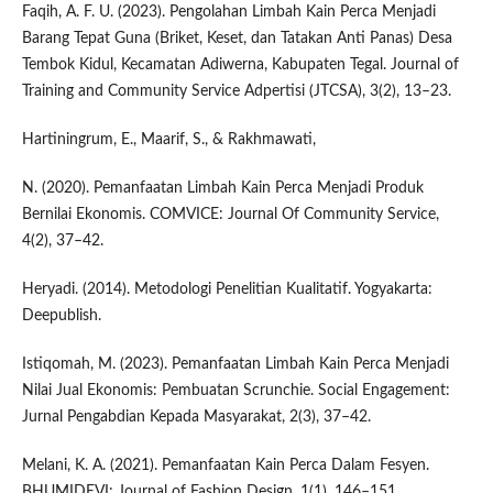
Faqih, A. F. U. (2023). Pengolahan Limbah Kain Perca Menjadi
Barang Tepat Guna (Briket, Keset, dan Tatakan Anti Panas) Desa
Tembok Kidul, Kecamatan Adiwerna, Kabupaten Tegal. Journal of
Training and Community Service Adpertisi (JTCSA), 3(2), 13–23.
Hartiningrum, E., Maarif, S., & Rakhmawati,
N. (2020). Pemanfaatan Limbah Kain Perca Menjadi Produk
Bernilai Ekonomis. COMVICE: Journal Of Community Service,
4(2), 37–42.
Heryadi. (2014). Metodologi Penelitian Kualitatif. Yogyakarta:
Deepublish.
Istiqomah, M. (2023). Pemanfaatan Limbah Kain Perca Menjadi
Nilai Jual Ekonomis: Pembuatan Scrunchie. Social Engagement:
Jurnal Pengabdian Kepada Masyarakat, 2(3), 37–42.
Melani, K. A. (2021). Pemanfaatan Kain Perca Dalam Fesyen.
BHUMIDEVI: Journal of Fashion Design, 1(1), 146–151.