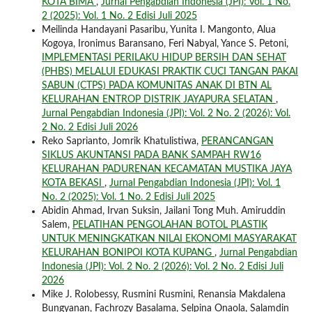
KOTA BIMA
,
Jurnal Pengabdian Indonesia (JPI): Vol. 1 No.
2 (2025): Vol. 1 No. 2 Edisi Juli 2025
Meilinda Handayani Pasaribu, Yunita I. Mangonto, Alua
Kogoya, Ironimus Baransano, Feri Nabyal, Yance S. Petoni,
IMPLEMENTASI PERILAKU HIDUP BERSIH DAN SEHAT
(PHBS) MELALUI EDUKASI PRAKTIK CUCI TANGAN PAKAI
SABUN (CTPS) PADA KOMUNITAS ANAK DI BTN AL
KELURAHAN ENTROP DISTRIK JAYAPURA SELATAN
,
Jurnal Pengabdian Indonesia (JPI): Vol. 2 No. 2 (2026): Vol.
2 No. 2 Edisi Juli 2026
Reko Saprianto, Jomrik Khatulistiwa,
PERANCANGAN
SIKLUS AKUNTANSI PADA BANK SAMPAH RW16
KELURAHAN PADURENAN KECAMATAN MUSTIKA JAYA
KOTA BEKASI
,
Jurnal Pengabdian Indonesia (JPI): Vol. 1
No. 2 (2025): Vol. 1 No. 2 Edisi Juli 2025
Abidin Ahmad, Irvan Suksin, Jailani Tong Muh. Amiruddin
Salem,
PELATIHAN PENGOLAHAN BOTOL PLASTIK
UNTUK MENINGKATKAN NILAI EKONOMI MASYARAKAT
KELURAHAN BONIPOI KOTA KUPANG
,
Jurnal Pengabdian
Indonesia (JPI): Vol. 2 No. 2 (2026): Vol. 2 No. 2 Edisi Juli
2026
Mike J. Rolobessy, Rusmini Rusmini, Renansia Makdalena
Bungyanan, Fachrozy Basalama, Selpina Onaola, Salamdin