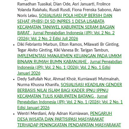
Ramadhan Tuasikal, Dian Ode, Asri Januarti, Frolince
Yolanda Ralahalu, Rusdi Rusdi, Fiona Frenska Sabono, Alan
Noris Lelau,
SOSIALISASI POLA HIDUP BERSIH DAN
SEHAT (PHBS) DI SD INPRES 1 DESA LISABATA
KECAMATAN TANIWEL KABUPATEN SERAM BAGIAN
BARAT
,
Jurnal Pengabdian Indonesia (JPI): Vol. 2 No. 2
(2026): Vol. 2 No. 2 Edisi Juli 2026
Diki Febrianto Marbun, Elton Ramos, Milawati Br Ginting,
Tegar Alvito Ginting, Kiki Vanesa Br. Tarigan Tambun,
IMPLEMENTASI MANAJEMEN KEUANGAN PADA UMKM
BINAAN RUMAH BUMN KABANJAHE
,
Jurnal Pengabdian
Indonesia (JPI): Vol. 2 No. 1 (2026): Vol. 2 No. 1 Edisi
Januari 2026
Dedy Saifullah Nur, Ahmad Khoir, Kurniawati Mutmainah,
Nurma Khusna Khanifa,
SOSIALISASI KEADILAN GENDER
BERBASIS NILAI ISLAM BAGI KADER IPNU IPPNU
KECAMATAN TULIS KABUPATEN BATANG
,
Jurnal
Pengabdian Indonesia (JPI): Vol. 2 No. 1 (2026): Vol. 2 No. 1
Edisi Januari 2026
Wentri Merdiani, Arip Adnan Kurniawan,
PENGARUH
DESA WISATA DAN PARTISIPASI MASYARAKAT
TERHADAP PENINGKATAN PENDAPATAN MASYARAKAT