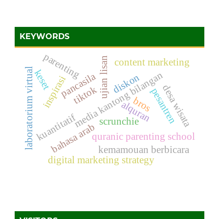
KEYWORDS
parenting
ujian lisan
content marketing
laboratorium virtual
keset
media kantong bilangan
pancasila
diskon
inspirasi
desa wisata
tiktok
pesantren
bros
alquran
kuantitatif
scrunchie
bahasa arab
quranic parenting school
kemamouan berbicara
digital marketing strategy