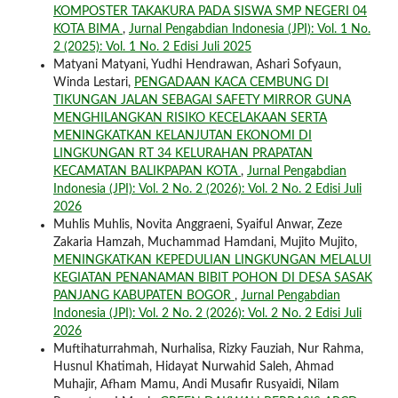
KOMPOSTER TAKAKURA PADA SISWA SMP NEGERI 04
KOTA BIMA
,
Jurnal Pengabdian Indonesia (JPI): Vol. 1 No.
2 (2025): Vol. 1 No. 2 Edisi Juli 2025
Matyani Matyani, Yudhi Hendrawan, Ashari Sofyaun,
Winda Lestari,
PENGADAAN KACA CEMBUNG DI
TIKUNGAN JALAN SEBAGAI SAFETY MIRROR GUNA
MENGHILANGKAN RISIKO KECELAKAAN SERTA
MENINGKATKAN KELANJUTAN EKONOMI DI
LINGKUNGAN RT 34 KELURAHAN PRAPATAN
KECAMATAN BALIKPAPAN KOTA
,
Jurnal Pengabdian
Indonesia (JPI): Vol. 2 No. 2 (2026): Vol. 2 No. 2 Edisi Juli
2026
Muhlis Muhlis, Novita Anggraeni, Syaiful Anwar, Zeze
Zakaria Hamzah, Muchammad Hamdani, Mujito Mujito,
MENINGKATKAN KEPEDULIAN LINGKUNGAN MELALUI
KEGIATAN PENANAMAN BIBIT POHON DI DESA SASAK
PANJANG KABUPATEN BOGOR
,
Jurnal Pengabdian
Indonesia (JPI): Vol. 2 No. 2 (2026): Vol. 2 No. 2 Edisi Juli
2026
Muftihaturrahmah, Nurhalisa, Rizky Fauziah, Nur Rahma,
Husnul Khatimah, Hidayat Nurwahid Saleh, Ahmad
Muhajir, Afham Mamu, Andi Musafir Rusyaidi, Nilam