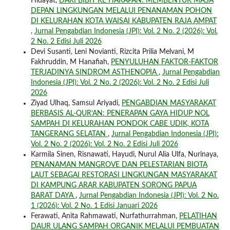
Hidayat,
DARI BIBIT KE HARAPAN: MEMBENTUK MASA
DEPAN LINGKUNGAN MELALUI PENANAMAN POHON
DI KELURAHAN KOTA WAISAI KABUPATEN RAJA AMPAT
,
Jurnal Pengabdian Indonesia (JPI): Vol. 2 No. 2 (2026): Vol.
2 No. 2 Edisi Juli 2026
Devi Susanti, Leni Novianti, Rizcita Prilia Melvani, M
Fakhruddin, M Hanafiah,
PENYULUHAN FAKTOR-FAKTOR
TERJADINYA SINDROM ASTHENOPIA
,
Jurnal Pengabdian
Indonesia (JPI): Vol. 2 No. 2 (2026): Vol. 2 No. 2 Edisi Juli
2026
Ziyad Ulhaq, Samsul Ariyadi,
PENGABDIAN MASYARAKAT
BERBASIS AL-QUR’AN: PENERAPAN GAYA HIDUP NOL
SAMPAH DI KELURAHAN PONDOK CABE UDIK, KOTA
TANGERANG SELATAN
,
Jurnal Pengabdian Indonesia (JPI):
Vol. 2 No. 2 (2026): Vol. 2 No. 2 Edisi Juli 2026
Karmila Sinen, Risnawati, Hayudi, Nurul Alia Ulfa, Nurinaya,
PENANAMAN MANGROVE DAN PELESTARIAN BIOTA
LAUT SEBAGAI RESTORASI LINGKUNGAN MASYARAKAT
DI KAMPUNG ARAR KABUPATEN SORONG PAPUA
BARAT DAYA
,
Jurnal Pengabdian Indonesia (JPI): Vol. 2 No.
1 (2026): Vol. 2 No. 1 Edisi Januari 2026
Ferawati, Anita Rahmawati, Nurfathurrahman,
PELATIHAN
DAUR ULANG SAMPAH ORGANIK MELALUI PEMBUATAN