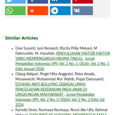
Similar Articles
Devi Susanti, Leni Novianti, Rizcita Prilia Melvani, M
Fakhruddin, M. Hanafiah,
PENYULUHAN FAKTOR-FAKTOR
YANG MEMPENGARUHI MIOPIA TINGGI
,
Jurnal
Pengabdian Indonesia (JPI): Vol. 2 No. 1 (2026): Vol. 2 No. 1
Edisi Januari 2026
Gilang Aldipari, Pingki Mita Anggraini, Riska Amalia,
Munawaroh, Muhammad Nur Wahib, Poppi Damayanti,
EDUKASI ANTI-BULLYING SEBAGAI UPAYA
PENCEGAHAN KEKERASAN PADA ANAK DI
LINGKUNGAN MASYARAKAT
,
Jurnal Pengabdian
Indonesia (JPI): Vol. 2 No. 2 (2026): Vol. 2 No. 2 Edisi Juli
2026
Karmila Sinen, Nurinaya Nurinaya, Nurul Alia Ulfa, Rahmat