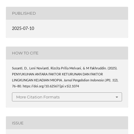
PUBLISHED
2025-07-10
HOW TO CITE
Susanti, D., Leni Novianti, Rizcita Prilia Melvani, & M Fakhruddin. (2025).
PENYUKUHAN ANTARA FAKTOR KETURUNAN DAN FAKTOR
LINGKUNGAN KEJADIAN MIOPIA.
Jurnal Pengabdian Indonesia (JPI)
,
1
(2),
76–80. https://doi.org/10.62567/jpi.v1i2.1074
More Citation Formats
ISSUE