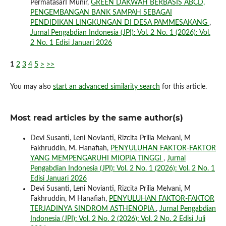
PermatasarI Munir,
GREEN DAKWAH BERBASIS ABCD,
PENGEMBANGAN BANK SAMPAH SEBAGAI
PENDIDIKAN LINGKUNGAN DI DESA PAMMESAKANG
,
Jurnal Pengabdian Indonesia (JPI): Vol. 2 No. 1 (2026): Vol.
2 No. 1 Edisi Januari 2026
1
2
3
4
5
>
>>
You may also
start an advanced similarity search
for this article.
Most read articles by the same author(s)
Devi Susanti, Leni Novianti, Rizcita Prilia Melvani, M
Fakhruddin, M. Hanafiah,
PENYULUHAN FAKTOR-FAKTOR
YANG MEMPENGARUHI MIOPIA TINGGI
,
Jurnal
Pengabdian Indonesia (JPI): Vol. 2 No. 1 (2026): Vol. 2 No. 1
Edisi Januari 2026
Devi Susanti, Leni Novianti, Rizcita Prilia Melvani, M
Fakhruddin, M Hanafiah,
PENYULUHAN FAKTOR-FAKTOR
TERJADINYA SINDROM ASTHENOPIA
,
Jurnal Pengabdian
Indonesia (JPI): Vol. 2 No. 2 (2026): Vol. 2 No. 2 Edisi Juli