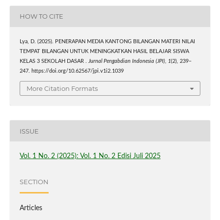
HOW TO CITE
Lya, D. (2025). PENERAPAN MEDIA KANTONG BILANGAN MATERI NILAI
TEMPAT BILANGAN UNTUK MENINGKATKAN HASIL BELAJAR SISWA
KELAS 3 SEKOLAH DASAR .
Jurnal Pengabdian Indonesia (JPI)
,
1
(2), 239–
247. https://doi.org/10.62567/jpi.v1i2.1039
More Citation Formats
ISSUE
Vol. 1 No. 2 (2025): Vol. 1 No. 2 Edisi Juli 2025
SECTION
Articles