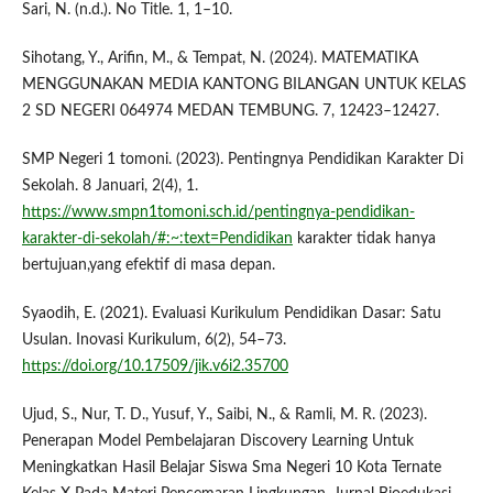
Sari, N. (n.d.). No Title. 1, 1–10.
Sihotang, Y., Arifin, M., & Tempat, N. (2024). MATEMATIKA
MENGGUNAKAN MEDIA KANTONG BILANGAN UNTUK KELAS
2 SD NEGERI 064974 MEDAN TEMBUNG. 7, 12423–12427.
SMP Negeri 1 tomoni. (2023). Pentingnya Pendidikan Karakter Di
Sekolah. 8 Januari, 2(4), 1.
https://www.smpn1tomoni.sch.id/pentingnya-pendidikan-
karakter-di-sekolah/#:~:text=Pendidikan
karakter tidak hanya
bertujuan,yang efektif di masa depan.
Syaodih, E. (2021). Evaluasi Kurikulum Pendidikan Dasar: Satu
Usulan. Inovasi Kurikulum, 6(2), 54–73.
https://doi.org/10.17509/jik.v6i2.35700
Ujud, S., Nur, T. D., Yusuf, Y., Saibi, N., & Ramli, M. R. (2023).
Penerapan Model Pembelajaran Discovery Learning Untuk
Meningkatkan Hasil Belajar Siswa Sma Negeri 10 Kota Ternate