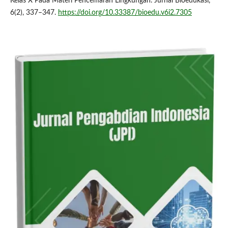
Kelas X Pada Materi Pencemaran Lingkungan. Jurnal Bioedukasi,
6(2), 337–347.
https://doi.org/10.33387/bioedu.v6i2.7305