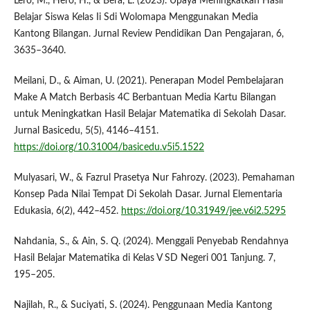
Lero, M., Hero, H., & Bera, L. (2023). Upaya Meningkatkan Hasil
Belajar Siswa Kelas Ii Sdi Wolomapa Menggunakan Media
Kantong Bilangan. Jurnal Review Pendidikan Dan Pengajaran, 6,
3635–3640.
Meilani, D., & Aiman, U. (2021). Penerapan Model Pembelajaran
Make A Match Berbasis 4C Berbantuan Media Kartu Bilangan
untuk Meningkatkan Hasil Belajar Matematika di Sekolah Dasar.
Jurnal Basicedu, 5(5), 4146–4151.
https://doi.org/10.31004/basicedu.v5i5.1522
Mulyasari, W., & Fazrul Prasetya Nur Fahrozy. (2023). Pemahaman
Konsep Pada Nilai Tempat Di Sekolah Dasar. Jurnal Elementaria
Edukasia, 6(2), 442–452.
https://doi.org/10.31949/jee.v6i2.5295
Nahdania, S., & Ain, S. Q. (2024). Menggali Penyebab Rendahnya
Hasil Belajar Matematika di Kelas V SD Negeri 001 Tanjung. 7,
195–205.
Najilah, R., & Suciyati, S. (2024). Penggunaan Media Kantong