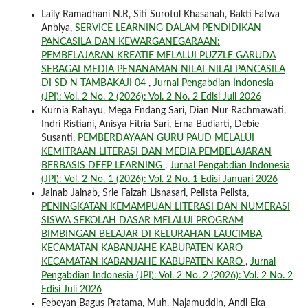
Laily Ramadhani N.R, Siti Surotul Khasanah, Bakti Fatwa
Anbiya,
SERVICE LEARNING DALAM PENDIDIKAN
PANCASILA DAN KEWARGANEGARAAN:
PEMBELAJARAN KREATIF MELALUI PUZZLE GARUDA
SEBAGAI MEDIA PENANAMAN NILAI-NILAI PANCASILA
DI SD N TAMBAKAJI 04
,
Jurnal Pengabdian Indonesia
(JPI): Vol. 2 No. 2 (2026): Vol. 2 No. 2 Edisi Juli 2026
Kurnia Rahayu, Mega Endang Sari, Dian Nur Rachmawati,
Indri Ristiani, Anisya Fitria Sari, Erna Budiarti, Debie
Susanti,
PEMBERDAYAAN GURU PAUD MELALUI
KEMITRAAN LITERASI DAN MEDIA PEMBELAJARAN
BERBASIS DEEP LEARNING
,
Jurnal Pengabdian Indonesia
(JPI): Vol. 2 No. 1 (2026): Vol. 2 No. 1 Edisi Januari 2026
Jainab Jainab, Srie Faizah Lisnasari, Pelista Pelista,
PENINGKATAN KEMAMPUAN LITERASI DAN NUMERASI
SISWA SEKOLAH DASAR MELALUI PROGRAM
BIMBINGAN BELAJAR DI KELURAHAN LAUCIMBA
KECAMATAN KABANJAHE KABUPATEN KARO
KECAMATAN KABANJAHE KABUPATEN KARO
,
Jurnal
Pengabdian Indonesia (JPI): Vol. 2 No. 2 (2026): Vol. 2 No. 2
Edisi Juli 2026
Febeyan Bagus Pratama, Muh. Najamuddin, Andi Eka