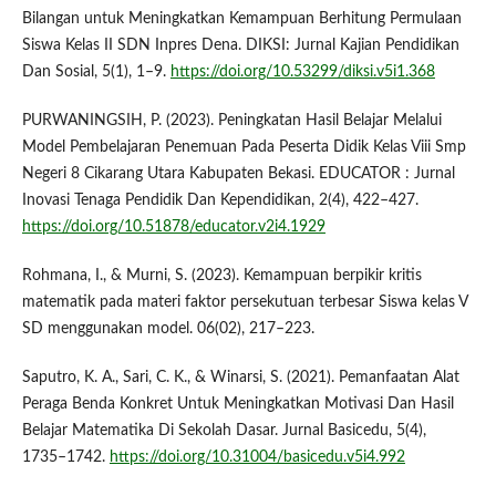
Bilangan untuk Meningkatkan Kemampuan Berhitung Permulaan
Siswa Kelas II SDN Inpres Dena. DIKSI: Jurnal Kajian Pendidikan
Dan Sosial, 5(1), 1–9.
https://doi.org/10.53299/diksi.v5i1.368
PURWANINGSIH, P. (2023). Peningkatan Hasil Belajar Melalui
Model Pembelajaran Penemuan Pada Peserta Didik Kelas Viii Smp
Negeri 8 Cikarang Utara Kabupaten Bekasi. EDUCATOR : Jurnal
Inovasi Tenaga Pendidik Dan Kependidikan, 2(4), 422–427.
https://doi.org/10.51878/educator.v2i4.1929
Rohmana, I., & Murni, S. (2023). Kemampuan berpikir kritis
matematik pada materi faktor persekutuan terbesar Siswa kelas V
SD menggunakan model. 06(02), 217–223.
Saputro, K. A., Sari, C. K., & Winarsi, S. (2021). Pemanfaatan Alat
Peraga Benda Konkret Untuk Meningkatkan Motivasi Dan Hasil
Belajar Matematika Di Sekolah Dasar. Jurnal Basicedu, 5(4),
1735–1742.
https://doi.org/10.31004/basicedu.v5i4.992