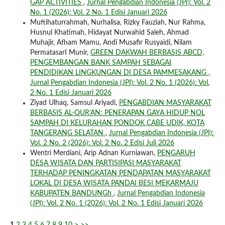
GAP ACTIVITIES
,
Jurnal Pengabdian Indonesia (JPI): Vol. 2
No. 1 (2026): Vol. 2 No. 1 Edisi Januari 2026
Muftihaturrahmah, Nurhalisa, Rizky Fauziah, Nur Rahma,
Husnul Khatimah, Hidayat Nurwahid Saleh, Ahmad
Muhajir, Afham Mamu, Andi Musafir Rusyaidi, Nilam
PermatasarI Munir,
GREEN DAKWAH BERBASIS ABCD,
PENGEMBANGAN BANK SAMPAH SEBAGAI
PENDIDIKAN LINGKUNGAN DI DESA PAMMESAKANG
,
Jurnal Pengabdian Indonesia (JPI): Vol. 2 No. 1 (2026): Vol.
2 No. 1 Edisi Januari 2026
Ziyad Ulhaq, Samsul Ariyadi,
PENGABDIAN MASYARAKAT
BERBASIS AL-QUR’AN: PENERAPAN GAYA HIDUP NOL
SAMPAH DI KELURAHAN PONDOK CABE UDIK, KOTA
TANGERANG SELATAN
,
Jurnal Pengabdian Indonesia (JPI):
Vol. 2 No. 2 (2026): Vol. 2 No. 2 Edisi Juli 2026
Wentri Merdiani, Arip Adnan Kurniawan,
PENGARUH
DESA WISATA DAN PARTISIPASI MASYARAKAT
TERHADAP PENINGKATAN PENDAPATAN MASYARAKAT
LOKAL DI DESA WISATA PANDAI BESI MEKARMAJU
KABUPATEN BANDUNGh
,
Jurnal Pengabdian Indonesia
(JPI): Vol. 2 No. 1 (2026): Vol. 2 No. 1 Edisi Januari 2026
1
2
3
4
5
6
7
8
9
10
>
>>