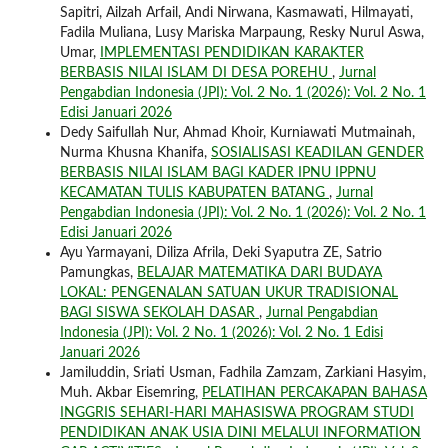
Sapitri, Ailzah Arfail, Andi Nirwana, Kasmawati, Hilmayati,
Fadila Muliana, Lusy Mariska Marpaung, Resky Nurul Aswa,
Umar,
IMPLEMENTASI PENDIDIKAN KARAKTER
BERBASIS NILAI ISLAM DI DESA POREHU
,
Jurnal
Pengabdian Indonesia (JPI): Vol. 2 No. 1 (2026): Vol. 2 No. 1
Edisi Januari 2026
Dedy Saifullah Nur, Ahmad Khoir, Kurniawati Mutmainah,
Nurma Khusna Khanifa,
SOSIALISASI KEADILAN GENDER
BERBASIS NILAI ISLAM BAGI KADER IPNU IPPNU
KECAMATAN TULIS KABUPATEN BATANG
,
Jurnal
Pengabdian Indonesia (JPI): Vol. 2 No. 1 (2026): Vol. 2 No. 1
Edisi Januari 2026
Ayu Yarmayani, Diliza Afrila, Deki Syaputra ZE, Satrio
Pamungkas,
BELAJAR MATEMATIKA DARI BUDAYA
LOKAL: PENGENALAN SATUAN UKUR TRADISIONAL
BAGI SISWA SEKOLAH DASAR
,
Jurnal Pengabdian
Indonesia (JPI): Vol. 2 No. 1 (2026): Vol. 2 No. 1 Edisi
Januari 2026
Jamiluddin, Sriati Usman, Fadhila Zamzam, Zarkiani Hasyim,
Muh. Akbar Eisemring,
PELATIHAN PERCAKAPAN BAHASA
INGGRIS SEHARI-HARI MAHASISWA PROGRAM STUDI
PENDIDIKAN ANAK USIA DINI MELALUI INFORMATION