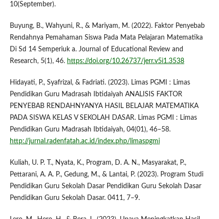
10(September).
Buyung, B., Wahyuni, R., & Mariyam, M. (2022). Faktor Penyebab
Rendahnya Pemahaman Siswa Pada Mata Pelajaran Matematika
Di Sd 14 Semperiuk a. Journal of Educational Review and
Research, 5(1), 46.
https://doi.org/10.26737/jerr.v5i1.3538
Hidayati, P., Syafrizal, & Fadriati. (2023). Limas PGMI : Limas
Pendidikan Guru Madrasah Ibtidaiyah ANALISIS FAKTOR
PENYEBAB RENDAHNYANYA HASIL BELAJAR MATEMATIKA
PADA SISWA KELAS V SEKOLAH DASAR. Limas PGMI : Limas
Pendidikan Guru Madrasah Ibtidaiyah, 04(01), 46–58.
http://jurnal.radenfatah.ac.id/index.php/limaspgmi
Kuliah, U. P. T., Nyata, K., Program, D. A. N., Masyarakat, P.,
Pettarani, A. A. P., Gedung, M., & Lantai, P. (2023). Program Studi
Pendidikan Guru Sekolah Dasar Pendidikan Guru Sekolah Dasar
Pendidikan Guru Sekolah Dasar. 0411, 7–9.