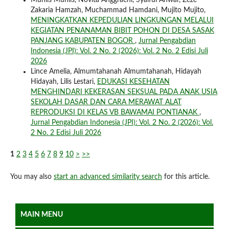
Zakaria Hamzah, Muchammad Hamdani, Mujito Mujito,
MENINGKATKAN KEPEDULIAN LINGKUNGAN MELALUI
KEGIATAN PENANAMAN BIBIT POHON DI DESA SASAK
PANJANG KABUPATEN BOGOR
,
Jurnal Pengabdian
Indonesia (JPI): Vol. 2 No. 2 (2026): Vol. 2 No. 2 Edisi Juli
2026
Lince Amelia, Almumtahanah Almumtahanah, Hidayah
Hidayah, Lilis Lestari,
EDUKASI KESEHATAN
MENGHINDARI KEKERASAN SEKSUAL PADA ANAK USIA
SEKOLAH DASAR DAN CARA MERAWAT ALAT
REPRODUKSI DI KELAS VB BAWAMAI PONTIANAK
,
Jurnal Pengabdian Indonesia (JPI): Vol. 2 No. 2 (2026): Vol.
2 No. 2 Edisi Juli 2026
1
2
3
4
5
6
7
8
9
10
>
>>
You may also
start an advanced similarity search
for this article.
MAIN MENU