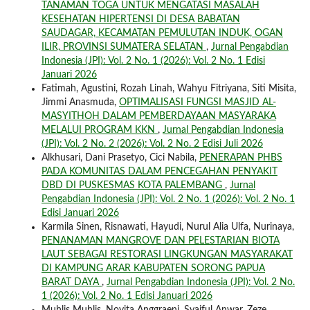
TANAMAN TOGA UNTUK MENGATASI MASALAH
KESEHATAN HIPERTENSI DI DESA BABATAN
SAUDAGAR, KECAMATAN PEMULUTAN INDUK, OGAN
ILIR, PROVINSI SUMATERA SELATAN
,
Jurnal Pengabdian
Indonesia (JPI): Vol. 2 No. 1 (2026): Vol. 2 No. 1 Edisi
Januari 2026
Fatimah, Agustini, Rozah Linah, Wahyu Fitriyana, Siti Misita,
Jimmi Anasmuda,
OPTIMALISASI FUNGSI MASJID AL-
MASYITHOH DALAM PEMBERDAYAAN MASYARAKA
MELALUI PROGRAM KKN
,
Jurnal Pengabdian Indonesia
(JPI): Vol. 2 No. 2 (2026): Vol. 2 No. 2 Edisi Juli 2026
Alkhusari, Dani Prasetyo, Cici Nabila,
PENERAPAN PHBS
PADA KOMUNITAS DALAM PENCEGAHAN PENYAKIT
DBD DI PUSKESMAS KOTA PALEMBANG
,
Jurnal
Pengabdian Indonesia (JPI): Vol. 2 No. 1 (2026): Vol. 2 No. 1
Edisi Januari 2026
Karmila Sinen, Risnawati, Hayudi, Nurul Alia Ulfa, Nurinaya,
PENANAMAN MANGROVE DAN PELESTARIAN BIOTA
LAUT SEBAGAI RESTORASI LINGKUNGAN MASYARAKAT
DI KAMPUNG ARAR KABUPATEN SORONG PAPUA
BARAT DAYA
,
Jurnal Pengabdian Indonesia (JPI): Vol. 2 No.
1 (2026): Vol. 2 No. 1 Edisi Januari 2026
Muhlis Muhlis, Novita Anggraeni, Syaiful Anwar, Zeze