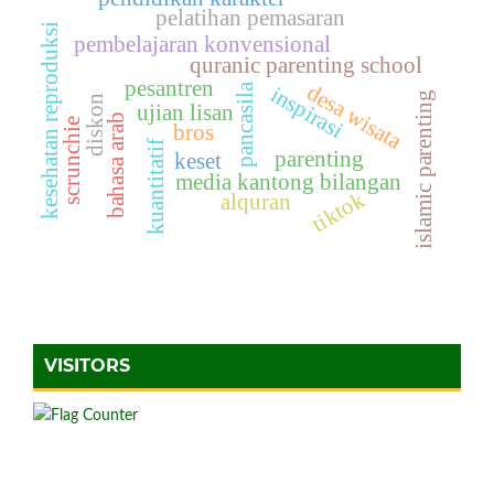
pelatihan pemasaran
kesehatan reproduksi
pembelajaran konvensional
quranic parenting school
pesantren
desa wisata
pancasila
inspirasi
islamic parenting
diskon
ujian lisan
bahasa arab
scrunchie
bros
kuantitatif
parenting
keset
media kantong bilangan
tiktok
alquran
VISITORS