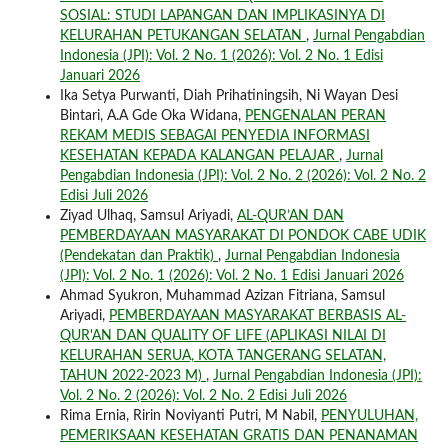
SOSIAL: STUDI LAPANGAN DAN IMPLIKASINYA DI
KELURAHAN PETUKANGAN SELATAN
,
Jurnal Pengabdian
Indonesia (JPI): Vol. 2 No. 1 (2026): Vol. 2 No. 1 Edisi
Januari 2026
Ika Setya Purwanti, Diah Prihatiningsih, Ni Wayan Desi
Bintari, A.A Gde Oka Widana,
PENGENALAN PERAN
REKAM MEDIS SEBAGAI PENYEDIA INFORMASI
KESEHATAN KEPADA KALANGAN PELAJAR
,
Jurnal
Pengabdian Indonesia (JPI): Vol. 2 No. 2 (2026): Vol. 2 No. 2
Edisi Juli 2026
Ziyad Ulhaq, Samsul Ariyadi,
AL-QUR’AN DAN
PEMBERDAYAAN MASYARAKAT DI PONDOK CABE UDIK
(Pendekatan dan Praktik)
,
Jurnal Pengabdian Indonesia
(JPI): Vol. 2 No. 1 (2026): Vol. 2 No. 1 Edisi Januari 2026
Ahmad Syukron, Muhammad Azizan Fitriana, Samsul
Ariyadi,
PEMBERDAYAAN MASYARAKAT BERBASIS AL-
QUR'AN DAN QUALITY OF LIFE (APLIKASI NILAI DI
KELURAHAN SERUA, KOTA TANGERANG SELATAN,
TAHUN 2022-2023 M)
,
Jurnal Pengabdian Indonesia (JPI):
Vol. 2 No. 2 (2026): Vol. 2 No. 2 Edisi Juli 2026
Rima Ernia, Ririn Noviyanti Putri, M Nabil,
PENYULUHAN,
PEMERIKSAAN KESEHATAN GRATIS DAN PENANAMAN