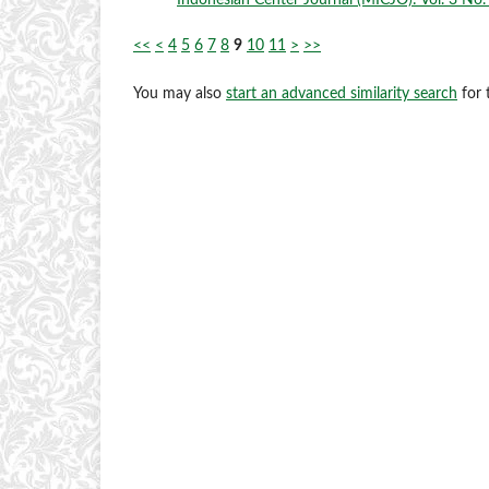
Indonesian Center Journal (MICJO): Vol. 3 No. 
<<
<
4
5
6
7
8
9
10
11
>
>>
You may also
start an advanced similarity search
for t