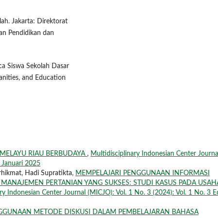
ah. Jakarta: Direktorat
an Pendidikan dan
ca Siswa Sekolah Dasar
anities, and Education
MELAYU RIAU BERBUDAYA
,
Multidisciplinary Indonesian Center Journa
i Januari 2025
ikmat, Hadi Supratikta,
MEMPELAJARI PENGGUNAAN INFORMASI
 MANAJEMEN PERTANIAN YANG SUKSES: STUDI KASUS PADA USAH
ary Indonesian Center Journal (MICJO): Vol. 1 No. 3 (2024): Vol. 1 No. 3 Ed
GGUNAAN METODE DISKUSI DALAM PEMBELAJARAN BAHASA