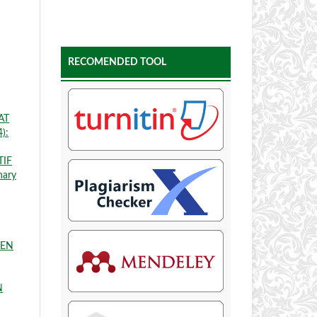
RECOMENDED TOOL
AT
):
TIF
nary
MEN
N