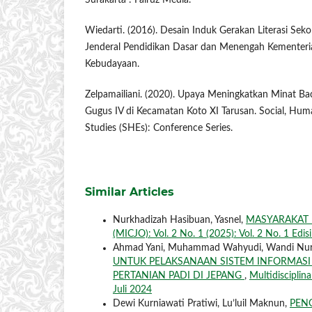
Surakarta : Fairuz Media.
Wiedarti. (2016). Desain Induk Gerakan Literasi Sekol
Jenderal Pendidikan Dasar dan Menengah Kementeri
Kebudayaan.
Zelpamailiani. (2020). Upaya Meningkatkan Minat Ba
Gugus IV di Kecamatan Koto XI Tarusan. Social, Hum
Studies (SHEs): Conference Series.
Similar Articles
Nurkhadizah Hasibuan, Yasnel,
MASYARAKAT 
(MICJO): Vol. 2 No. 1 (2025): Vol. 2 No. 1 Edis
Ahmad Yani, Muhammad Wahyudi, Wandi Nurh
UNTUK PELAKSANAAN SISTEM INFORMASI
PERTANIAN PADI DI JEPANG
,
Multidisciplin
Juli 2024
Dewi Kurniawati Pratiwi, Lu’luil Maknun,
PEN