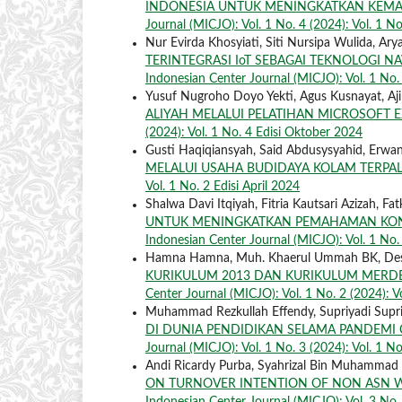
INDONESIA UNTUK MENINGKATKAN KEMAM
Journal (MICJO): Vol. 1 No. 4 (2024): Vol. 1 N
Nur Evirda Khosyiati, Siti Nursipa Wulida, A
TERINTEGRASI IoT SEBAGAI TEKNOLOGI N
Indonesian Center Journal (MICJO): Vol. 1 No. 3
Yusuf Nugroho Doyo Yekti, Agus Kusnayat, Aj
ALIYAH MELALUI PELATIHAN MICROSOFT 
(2024): Vol. 1 No. 4 Edisi Oktober 2024
Gusti Haqiqiansyah, Said Abdusysyahid, Erwan 
MELALUI USAHA BUDIDAYA KOLAM TERPA
Vol. 1 No. 2 Edisi April 2024
Shalwa Davi Itqiyah, Fitria Kautsari Azizah, Fat
UNTUK MENINGKATKAN PEMAHAMAN KONS
Indonesian Center Journal (MICJO): Vol. 1 No.
Hamna Hamna, Muh. Khaerul Ummah BK, Desi 
KURIKULUM 2013 DAN KURIKULUM MERDE
Center Journal (MICJO): Vol. 1 No. 2 (2024): Vo
Muhammad Rezkullah Effendy, Supriyadi Supriy
DI DUNIA PENDIDIKAN SELAMA PANDEMI
Journal (MICJO): Vol. 1 No. 3 (2024): Vol. 1 No
Andi Ricardy Purba, Syahrizal Bin Muhammad 
ON TURNOVER INTENTION OF NON ASN W