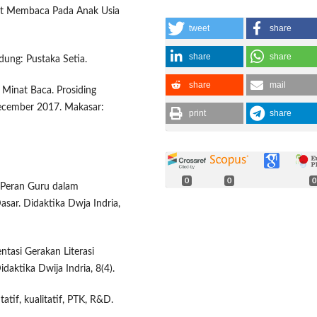
at Membaca Pada Anak Usia
tweet
share
share
share
ung: Pustaka Setia.
share
mail
Minat Baca. Prosiding
ecember 2017. Makasar:
print
share
0
0
0
is Peran Guru dalam
sar. Didaktika Dwja Indria,
ntasi Gerakan Literasi
daktika Dwija Indria, 8(4).
atif, kualitatif, PTK, R&D.