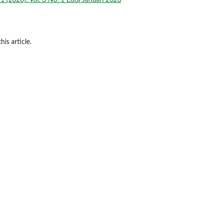
1 (2026): Vol. 3 No. 1 Edisi Januari 2026
his article.