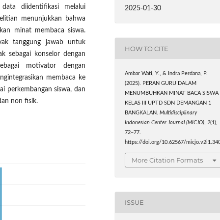
ata diidentifikasi melalui
2025-01-30
nelitian menunjukkan bahwa
kan minat membaca siswa.
ak tanggung jawab untuk
HOW TO CITE
ak sebagai konselor dengan
bagai motivator dengan
Ambar Wati, Y., & Indra Perdana, P.
engintegrasikan membaca ke
(2025). PERAN GURU DALAM
lai perkembangan siswa, dan
MENUMBUHKAN MINAT BACA SISWA
dan non fisik.
KELAS III UPTD SDN DEMANGAN 1
BANGKALAN.
Multidisciplinary
Indonesian Center Journal (MICJO)
,
2
(1),
72–77.
https://doi.org/10.62567/micjo.v2i1.34
More Citation Formats
ISSUE