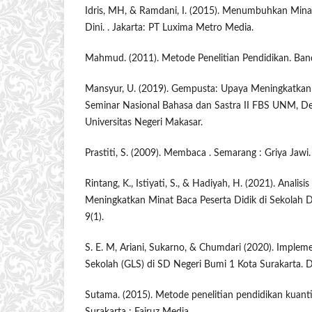
Idris, MH, & Ramdani, I. (2015). Menumbuhkan Min
Dini. . Jakarta: PT Luxima Metro Media.
Mahmud. (2011). Metode Penelitian Pendidikan. Band
Mansyur, U. (2019). Gempusta: Upaya Meningkatkan 
Seminar Nasional Bahasa dan Sastra II FBS UNM, D
Universitas Negeri Makasar.
Prastiti, S. (2009). Membaca . Semarang : Griya Jawi.
Rintang, K., Istiyati, S., & Hadiyah, H. (2021). Analis
Meningkatkan Minat Baca Peserta Didik di Sekolah Da
9(1).
S. E. M, Ariani, Sukarno, & Chumdari (2020). Impleme
Sekolah (GLS) di SD Negeri Bumi 1 Kota Surakarta. Di
Sutama. (2015). Metode penelitian pendidikan kuantit