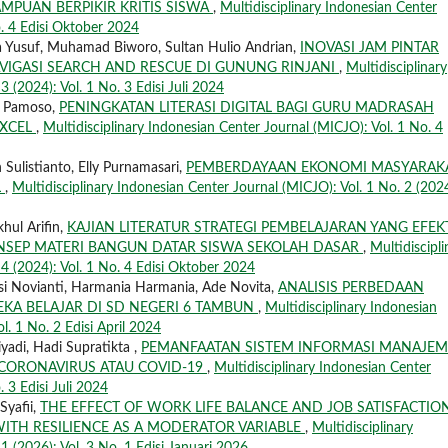
PUAN BERPIKIR KRITIS SISWA
,
Multidisciplinary Indonesian Center
o. 4 Edisi Oktober 2024
rya Yusuf, Muhamad Biworo, Sultan Hulio Andrian,
INOVASI JAM PINTAR
AVIGASI SEARCH AND RESCUE DI GUNUNG RINJANI
,
Multidisciplinary
 (2024): Vol. 1 No. 3 Edisi Juli 2024
i Pamoso,
PENINGKATAN LITERASI DIGITAL BAGI GURU MADRASAH
EXCEL
,
Multidisciplinary Indonesian Center Journal (MICJO): Vol. 1 No. 4
Sulistianto, Elly Purnamasari,
PEMBERDAYAAN EKONOMI MASYARAK
L
,
Multidisciplinary Indonesian Center Journal (MICJO): Vol. 1 No. 2 (2024
khul Arifin,
KAJIAN LITERATUR STRATEGI PEMBELAJARAN YANG EFEK
EP MATERI BANGUN DATAR SISWA SEKOLAH DASAR
,
Multidiscipli
 4 (2024): Vol. 1 No. 4 Edisi Oktober 2024
Novianti, Harmania Harmania, Ade Novita,
ANALISIS PERBEDAAN
KA BELAJAR DI SD NEGERI 6 TAMBUN
,
Multidisciplinary Indonesian
l. 1 No. 2 Edisi April 2024
adi, Hadi Supratikta ,
PEMANFAATAN SISTEM INFORMASI MANAJE
 CORONAVIRUS ATAU COVID-19
,
Multidisciplinary Indonesian Center
. 3 Edisi Juli 2024
Syafii,
THE EFFECT OF WORK LIFE BALANCE AND JOB SATISFACTIO
ITH RESILIENCE AS A MODERATOR VARIABLE
,
Multidisciplinary