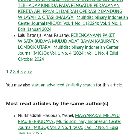
TERHADAP KINERJA PADA PENGATUR PERJALANAN
KERETA API (PPKA) DI DAERAH OPERASI 2 BANDUNG
WILAYAH 2. C TASIKMALAYA
,
Multidisciplinary Indonesian
Center Journal (MICJO): Vol. 1 No. 1 (2024): Vol. 1 No. 1
Edisi Januari 2024
Lalu Ratmaja, Anas Pattaray,
PERENCANAAN PAKET
WISATA BUDAYA MULUD ADAT BAYAN KABUPATEN
LOMBOK UTARA
,
Multidisciplinary Indonesian Center
Journal (MICJO): Vol. 1 No. 4 (2024): Vol. 1 No. 4 Edisi
Oktober 2024
1
2
3
4
5
>
>>
You may also
start an advanced similarity search
for this article.
Most read articles by the same author(s)
Nurkhadizah Hasibuan, Yasnel,
MASYARAKAT MELAYU
RIAU BERBUDAYA
,
Multidisciplinary Indonesian Center
Journal (MICJO): Vol. 2 No. 1 (2025): Vol. 2 No. 1 Edisi
Januari 2025