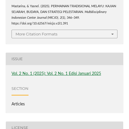
Mastarina, & Yasnel. (2025). PERMAINAN TRADISIONAL MELAYU: KAJIAN
SEJARAH, BUDAYA, DAN STRATEGI PELESTARIAN.
Multidisciplinary
Indonesian Center Journal (MICJO)
,
2
(1), 346–349.
https://doi.org/10.62567/micjo.v2i1.391
More Citation Formats
ISSUE
Vol. 2 No. 1 (2025): Vol. 2 No. 1 Edisi Januari 2025
SECTION
Articles
LICENSE