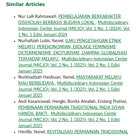
Similar Articles
Nur Laili Rahmawati,
PEMBELAJARAN BERKARAKTER
DISEKOLAH BERBASIS BUDAYA LOKAL
,
Multidisciplinary
Indonesian Center Journal (MICJO): Vol. 1 No. 1 (2024): Vol.
1 No. 1 Edisi Januari 2024
Nurhafizah Lubis, Yasnel,
ILMU PENGETAHUAN ETNIK
MELAYU, PEREKONOMIAN, EKOLAGE FEMINISME
DETERMENISME, EKOTURISME, DAMPAK GLOBALISASI
TERHADAP MELAYU
,
Multidisciplinary Indonesian Center
Journal (MICJO): Vol. 2 No. 1 (2025): Vol. 2 No. 1 Edisi
Januari 2025
Nurkhadizah Hasibuan, Yasnel,
MASYARAKAT MELAYU
RIAU BERBUDAYA
,
Multidisciplinary Indonesian Center
Journal (MICJO): Vol. 2 No. 1 (2025): Vol. 2 No. 1 Edisi
Januari 2025
Andi Kasanrawali, Hengki, Bonita Amaliah, Endang Pratiwi,
PEMBINAAN PERMAINAN TRADITIONAL PADA SISWA
HANDIL BAKTI
,
Multidisciplinary Indonesian Center
Journal (MICJO): Vol. 2 No. 1 (2025): Vol. 2 No. 1 Edisi
Januari 2025
Herdila, Yasnel,
REVITALISASI PERMAINAN TRADISIONAL