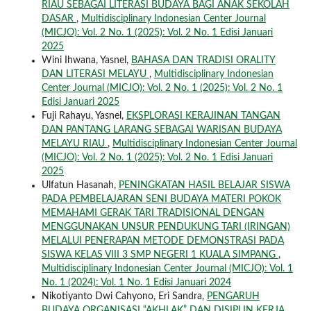
RIAU SEBAGAI LITERASI BUDAYA BAGI ANAK SEKOLAH
DASAR
,
Multidisciplinary Indonesian Center Journal
(MICJO): Vol. 2 No. 1 (2025): Vol. 2 No. 1 Edisi Januari
2025
Wini Ihwana, Yasnel,
BAHASA DAN TRADISI ORALITY
DAN LITERASI MELAYU
,
Multidisciplinary Indonesian
Center Journal (MICJO): Vol. 2 No. 1 (2025): Vol. 2 No. 1
Edisi Januari 2025
Fuji Rahayu, Yasnel,
EKSPLORASI KERAJINAN TANGAN
DAN PANTANG LARANG SEBAGAI WARISAN BUDAYA
MELAYU RIAU
,
Multidisciplinary Indonesian Center Journal
(MICJO): Vol. 2 No. 1 (2025): Vol. 2 No. 1 Edisi Januari
2025
Ulfatun Hasanah,
PENINGKATAN HASIL BELAJAR SISWA
PADA PEMBELAJARAN SENI BUDAYA MATERI POKOK
MEMAHAMI GERAK TARI TRADISIONAL DENGAN
MENGGUNAKAN UNSUR PENDUKUNG TARI (IRINGAN)
MELALUI PENERAPAN METODE DEMONSTRASI PADA
SISWA KELAS VIII 3 SMP NEGERI 1 KUALA SIMPANG
,
Multidisciplinary Indonesian Center Journal (MICJO): Vol. 1
No. 1 (2024): Vol. 1 No. 1 Edisi Januari 2024
Nikotiyanto Dwi Cahyono, Eri Sandra,
PENGARUH
BUDAYA ORGANISASI “AKHLAK” DAN DISIPLIN KERJA