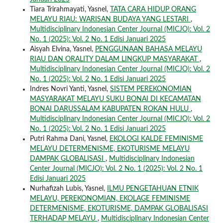
Tiara Trirahmayati, Yasnel,
TATA CARA HIDUP ORANG
MELAYU RIAU: WARISAN BUDAYA YANG LESTARI
,
Multidisciplinary Indonesian Center Journal (MICJO): Vol. 2
No. 1 (2025): Vol. 2 No. 1 Edisi Januari 2025
Aisyah Elvina, Yasnel,
PENGGUNAAN BAHASA MELAYU
RIAU DAN ORALITY DALAM LINGKUP MASYARAKAT
,
Multidisciplinary Indonesian Center Journal (MICJO): Vol. 2
No. 1 (2025): Vol. 2 No. 1 Edisi Januari 2025
Indres Novri Yanti, Yasnel,
SISTEM PEREKONOMIAN
MASYARAKAT MELAYU SUKU BONAI DI KECAMATAN
BONAI DARUSSALAM KABUPATEN ROKAN HULU
,
Multidisciplinary Indonesian Center Journal (MICJO): Vol. 2
No. 1 (2025): Vol. 2 No. 1 Edisi Januari 2025
Putri Rahma Dani, Yasnel,
EKOLOGI KALDE FEMINISME
MELAYU DETERMENISME, EKOTURISME MELAYU
DAMPAK GLOBALISASI
,
Multidisciplinary Indonesian
Center Journal (MICJO): Vol. 2 No. 1 (2025): Vol. 2 No. 1
Edisi Januari 2025
Nurhafizah Lubis, Yasnel,
ILMU PENGETAHUAN ETNIK
MELAYU, PEREKONOMIAN, EKOLAGE FEMINISME
DETERMENISME, EKOTURISME, DAMPAK GLOBALISASI
TERHADAP MELAYU
,
Multidisciplinary Indonesian Center