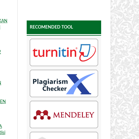
KAN
i
RECOMENDED TOOL
2
N
MEN
A
isi