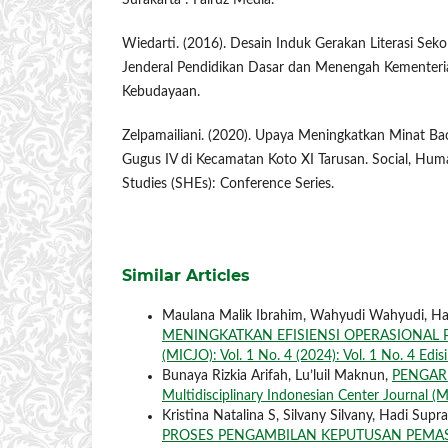
Surakarta : Fairuz Media.
Wiedarti. (2016). Desain Induk Gerakan Literasi Sekol
Jenderal Pendidikan Dasar dan Menengah Kementeri
Kebudayaan.
Zelpamailiani. (2020). Upaya Meningkatkan Minat Ba
Gugus IV di Kecamatan Koto XI Tarusan. Social, Hum
Studies (SHEs): Conference Series.
Similar Articles
Maulana Malik Ibrahim, Wahyudi Wahyudi, Had
MENINGKATKAN EFISIENSI OPERASIONA
(MICJO): Vol. 1 No. 4 (2024): Vol. 1 No. 4 Edi
Bunaya Rizkia Arifah, Lu’luil Maknun,
PENGAR
Multidisciplinary Indonesian Center Journal (M
Kristina Natalina S, Silvany Silvany, Hadi Supra
PROSES PENGAMBILAN KEPUTUSAN PEMAS