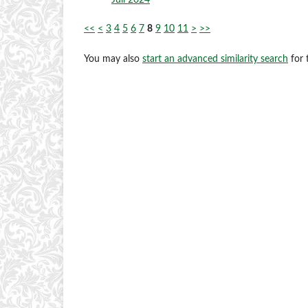
Juli 2024
<<
<
3
4
5
6
7
8
9
10
11
>
>>
You may also
start an advanced similarity search
for t