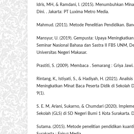
Idris, MH, & Ramdani, I. (2015). Menumbuhkan Min
Dini. . Jakarta: PT Luxima Metro Media.
Mahmud. (2011). Metode Penelitian Pendidikan. Band
Mansyur, U. (2019). Gempusta: Upaya Meningkatkan 
Seminar Nasional Bahasa dan Sastra II FBS UNM, D
Universitas Negeri Makasar.
Prastiti, S. (2009). Membaca . Semarang : Griya Jawi.
Rintang, K., Istiyati, S., & Hadiyah, H. (2021). Analis
Meningkatkan Minat Baca Peserta Didik di Sekolah Da
9(1).
S. E. M, Ariani, Sukarno, & Chumdari (2020). Impleme
Sekolah (GLS) di SD Negeri Bumi 1 Kota Surakarta. Di
Sutama. (2015). Metode penelitian pendidikan kuantit