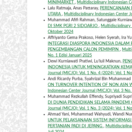
MINIMARKET
,
Multidisciplinary Indonesian Ce
Lalu Ratmaja, Anas Pattaray,
PERENCANAAN 
UTARA
,
Multidisciplinary Indonesian Center J
Muhammad Afifi Rahman, Satunggale Kurnia
DI SMK PGRI 2 SIDOARJO
,
Multidisciplinary
Oktober 2024
Affriyanto Gema Prakoso, Helen Syerah, Ira Yu
INTEGRASI DIASPORA INDONESIA DALAM
PENGEMBANGAN CALON PEMIMPIN
,
Multi
No. 1 Edisi Januari 2025
Dewi Kurniawati Pratiwi, Lu’luil Maknun,
PEN
INDONESIA UNTUK MENINGKATKAN KEMAM
Journal (MICJO): Vol. 1 No. 4 (2024): Vol. 1 N
Andi Ricardy Purba, Syahrizal Bin Muhammad 
ON TURNOVER INTENTION OF NON ASN W
Indonesian Center Journal (MICJO): Vol. 3 No. 
Muhammad Rezkullah Effendy, Supriyadi Supriy
DI DUNIA PENDIDIKAN SELAMA PANDEMI
Journal (MICJO): Vol. 1 No. 3 (2024): Vol. 1 No
Ahmad Yani, Muhammad Wahyudi, Wandi Nurh
UNTUK PELAKSANAAN SISTEM INFORMASI
PERTANIAN PADI DI JEPANG
,
Multidisciplin