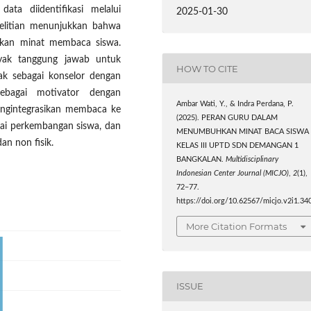
ata diidentifikasi melalui
2025-01-30
nelitian menunjukkan bahwa
kan minat membaca siswa.
ak tanggung jawab untuk
HOW TO CITE
ak sebagai konselor dengan
bagai motivator dengan
Ambar Wati, Y., & Indra Perdana, P.
engintegrasikan membaca ke
(2025). PERAN GURU DALAM
lai perkembangan siswa, dan
MENUMBUHKAN MINAT BACA SISWA
dan non fisik.
KELAS III UPTD SDN DEMANGAN 1
BANGKALAN.
Multidisciplinary
Indonesian Center Journal (MICJO)
,
2
(1),
72–77.
https://doi.org/10.62567/micjo.v2i1.34
More Citation Formats
ISSUE