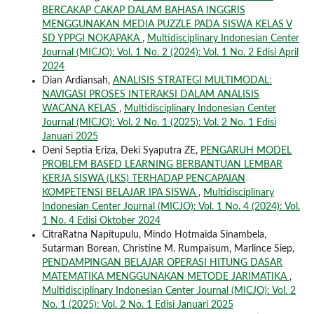
BERCAKAP CAKAP DALAM BAHASA INGGRIS
MENGGUNAKAN MEDIA PUZZLE PADA SISWA KELAS V
SD YPPGI NOKAPAKA
,
Multidisciplinary Indonesian Center
Journal (MICJO): Vol. 1 No. 2 (2024): Vol. 1 No. 2 Edisi April
2024
Dian Ardiansah,
ANALISIS STRATEGI MULTIMODAL:
NAVIGASI PROSES INTERAKSI DALAM ANALISIS
WACANA KELAS
,
Multidisciplinary Indonesian Center
Journal (MICJO): Vol. 2 No. 1 (2025): Vol. 2 No. 1 Edisi
Januari 2025
Deni Septia Eriza, Deki Syaputra ZE,
PENGARUH MODEL
PROBLEM BASED LEARNING BERBANTUAN LEMBAR
KERJA SISWA (LKS) TERHADAP PENCAPAIAN
KOMPETENSI BELAJAR IPA SISWA
,
Multidisciplinary
Indonesian Center Journal (MICJO): Vol. 1 No. 4 (2024): Vol.
1 No. 4 Edisi Oktober 2024
CitraRatna Napitupulu, Mindo Hotmaida Sinambela,
Sutarman Borean, Christine M. Rumpaisum, Marlince Siep,
PENDAMPINGAN BELAJAR OPERASI HITUNG DASAR
MATEMATIKA MENGGUNAKAN METODE JARIMATIKA
,
Multidisciplinary Indonesian Center Journal (MICJO): Vol. 2
No. 1 (2025): Vol. 2 No. 1 Edisi Januari 2025