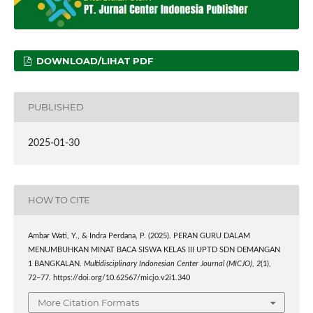
DOWNLOAD/LIHAT PDF
PUBLISHED
2025-01-30
HOW TO CITE
Ambar Wati, Y., & Indra Perdana, P. (2025). PERAN GURU DALAM
MENUMBUHKAN MINAT BACA SISWA KELAS III UPTD SDN DEMANGAN
1 BANGKALAN.
Multidisciplinary Indonesian Center Journal (MICJO)
,
2
(1),
72–77. https://doi.org/10.62567/micjo.v2i1.340
More Citation Formats