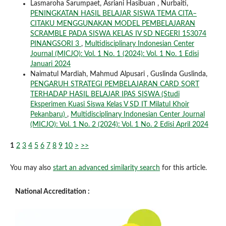
Lasmaroha Sarumpaet, Asriani Hasibuan , Nurbaiti,
PENINGKATAN HASIL BELAJAR SISWA TEMA CITA–
CITAKU MENGGUNAKAN MODEL PEMBELAJARAN
SCRAMBLE PADA SISWA KELAS IV SD NEGERI 153074
PINANGSORI 3
,
Multidisciplinary Indonesian Center
Journal (MICJO): Vol. 1 No. 1 (2024): Vol. 1 No. 1 Edisi
Januari 2024
Naimatul Mardiah, Mahmud Alpusari , Guslinda Guslinda,
PENGARUH STRATEGI PEMBELAJARAN CARD SORT
TERHADAP HASIL BELAJAR IPAS SISWA (Studi
Eksperimen Kuasi Siswa Kelas V SD IT Milatul Khoir
Pekanbaru)
,
Multidisciplinary Indonesian Center Journal
(MICJO): Vol. 1 No. 2 (2024): Vol. 1 No. 2 Edisi April 2024
1
2
3
4
5
6
7
8
9
10
>
>>
You may also
start an advanced similarity search
for this article.
National Accreditation :