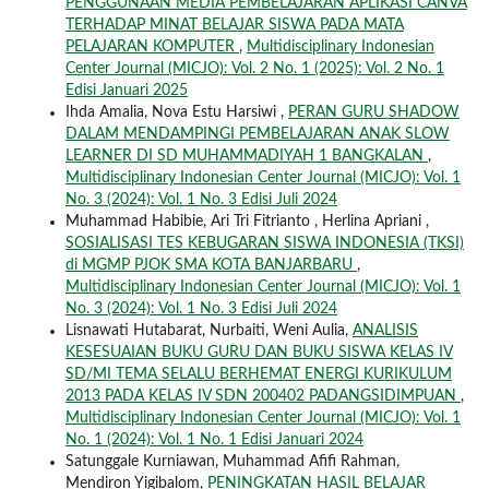
PENGGUNAAN MEDIA PEMBELAJARAN APLIKASI CANVA
TERHADAP MINAT BELAJAR SISWA PADA MATA
PELAJARAN KOMPUTER
,
Multidisciplinary Indonesian
Center Journal (MICJO): Vol. 2 No. 1 (2025): Vol. 2 No. 1
Edisi Januari 2025
Ihda Amalia, Nova Estu Harsiwi ,
PERAN GURU SHADOW
DALAM MENDAMPINGI PEMBELAJARAN ANAK SLOW
LEARNER DI SD MUHAMMADIYAH 1 BANGKALAN
,
Multidisciplinary Indonesian Center Journal (MICJO): Vol. 1
No. 3 (2024): Vol. 1 No. 3 Edisi Juli 2024
Muhammad Habibie, Ari Tri Fitrianto , Herlina Apriani ,
SOSIALISASI TES KEBUGARAN SISWA INDONESIA (TKSI)
di MGMP PJOK SMA KOTA BANJARBARU
,
Multidisciplinary Indonesian Center Journal (MICJO): Vol. 1
No. 3 (2024): Vol. 1 No. 3 Edisi Juli 2024
Lisnawati Hutabarat, Nurbaiti, Weni Aulia,
ANALISIS
KESESUAIAN BUKU GURU DAN BUKU SISWA KELAS IV
SD/MI TEMA SELALU BERHEMAT ENERGI KURIKULUM
2013 PADA KELAS IV SDN 200402 PADANGSIDIMPUAN
,
Multidisciplinary Indonesian Center Journal (MICJO): Vol. 1
No. 1 (2024): Vol. 1 No. 1 Edisi Januari 2024
Satunggale Kurniawan, Muhammad Afifi Rahman,
Mendiron Yigibalom,
PENINGKATAN HASIL BELAJAR