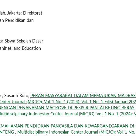
ah. Jakarta: Direktorat
an Pendidikan dan
ca Siswa Sekolah Dasar
anities, and Education
 , Susanti Koto,
PERAN MASYARAKAT DALAM MEMAJUKAN MADRA
enter Journal (MICJO): Vol. 1 No. 1 (2024): Vol. 1 No. 1 Edisi Januari 20
DENGAN PENANAMAN MAGROVE DI PESISIR PANTAI BETING BERAS
ultidisciplinary Indonesian Center Journal (MICJO): Vol. 1 No. 1 (2024): V
EMAHAMAN PENDIDKAN PANCASILA DAN KEWARGANEGARAAN DI
BENTENG
,
Multidisciplinary Indonesian Center Journal (MICJO): Vol. 1 No.