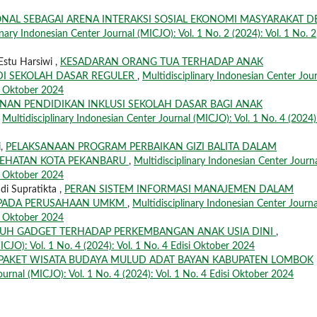
IONAL SEBAGAI ARENA INTERAKSI SOSIAL EKONOMI MASYARAKAT D
inary Indonesian Center Journal (MICJO): Vol. 1 No. 2 (2024): Vol. 1 No. 2
Estu Harsiwi ,
KESADARAN ORANG TUA TERHADAP ANAK
DI SEKOLAH DASAR REGULER
,
Multidisciplinary Indonesian Center Jou
si Oktober 2024
NAN PENDIDIKAN INKLUSI SEKOLAH DASAR BAGI ANAK
,
Multidisciplinary Indonesian Center Journal (MICJO): Vol. 1 No. 4 (2024)
i,
PELAKSANAAN PROGRAM PERBAIKAN GIZI BALITA DALAM
SEHATAN KOTA PEKANBARU
,
Multidisciplinary Indonesian Center Journ
si Oktober 2024
i Supratikta ,
PERAN SISTEM INFORMASI MANAJEMEN DALAM
L PADA PERUSAHAAN UMKM
,
Multidisciplinary Indonesian Center Journa
si Oktober 2024
UH GADGET TERHADAP PERKEMBANGAN ANAK USIA DINI
,
ICJO): Vol. 1 No. 4 (2024): Vol. 1 No. 4 Edisi Oktober 2024
PAKET WISATA BUDAYA MULUD ADAT BAYAN KABUPATEN LOMBOK
ournal (MICJO): Vol. 1 No. 4 (2024): Vol. 1 No. 4 Edisi Oktober 2024