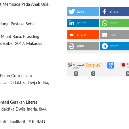
at Membaca Pada Anak Usia
tweet
share
share
share
ung: Pustaka Setia.
share
mail
Minat Baca. Prosiding
ecember 2017. Makasar:
print
share
0
0
0
is Peran Guru dalam
sar. Didaktika Dwja Indria,
ntasi Gerakan Literasi
daktika Dwija Indria, 8(4).
atif, kualitatif, PTK, R&D.