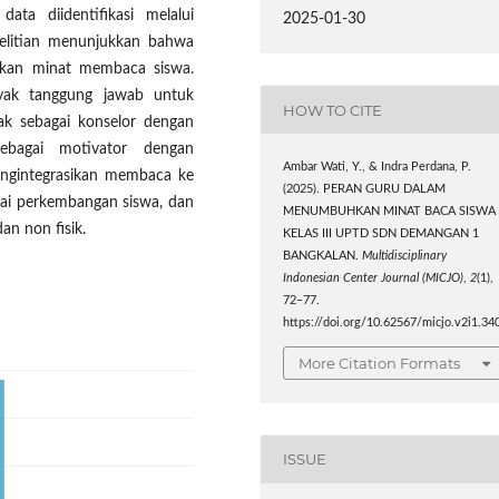
ata diidentifikasi melalui
2025-01-30
nelitian menunjukkan bahwa
kan minat membaca siswa.
ak tanggung jawab untuk
HOW TO CITE
ak sebagai konselor dengan
bagai motivator dengan
Ambar Wati, Y., & Indra Perdana, P.
engintegrasikan membaca ke
(2025). PERAN GURU DALAM
lai perkembangan siswa, dan
MENUMBUHKAN MINAT BACA SISWA
dan non fisik.
KELAS III UPTD SDN DEMANGAN 1
BANGKALAN.
Multidisciplinary
Indonesian Center Journal (MICJO)
,
2
(1),
72–77.
https://doi.org/10.62567/micjo.v2i1.34
More Citation Formats
ISSUE