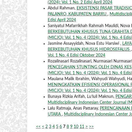
(2024): Vol. 1 No. 2 Edisi April 2024
Abdul Rahman,
EKSISTENSI PASAR TRADIS
PALANRO, KABUPATEN BARRU
,
Multidiscipl
Edisi April 2024
Saniyatul Mafarrikhah Rahmah Maulidi, Nova 
BERKEBUTUHAN KHUSUS TUNA GRAHITA 
(MICJO): Vol. 1 No. 4 (2024): Vol. 1 No. 4 Edi
Jasmine Assayyidah, Nova Estu Harsiwi ,
LAYA
BERKEBUTUHAN KHUSUS HIDROSEFALUS
Vol. 1 No. 4 Edisi Oktober 2024
Rozalinasari Rozalinasari, Nurmasari Nurmasar
PENCEGAHAN STUNTING OLEH DINAS KE
(MICJO): Vol. 1 No. 4 (2024): Vol. 1 No. 4 Edi
Maulana Malik Ibrahim, Wahyudi Wahyudi, Had
MENINGKATKAN EFISIENSI OPERASIONA
(MICJO): Vol. 1 No. 4 (2024): Vol. 1 No. 4 Edi
Bunaya Rizkia Arifah, Lu’luil Maknun,
PENGAR
Multidisciplinary Indonesian Center Journal (M
Lalu Ratmaja, Anas Pattaray,
PERENCANAAN 
UTARA
,
Multidisciplinary Indonesian Center J
<<
<
2
3
4
5
6
7
8
9
10
11
>
>>