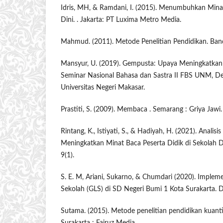
Idris, MH, & Ramdani, I. (2015). Menumbuhkan Min
Dini. . Jakarta: PT Luxima Metro Media.
Mahmud. (2011). Metode Penelitian Pendidikan. Band
Mansyur, U. (2019). Gempusta: Upaya Meningkatkan 
Seminar Nasional Bahasa dan Sastra II FBS UNM, D
Universitas Negeri Makasar.
Prastiti, S. (2009). Membaca . Semarang : Griya Jawi.
Rintang, K., Istiyati, S., & Hadiyah, H. (2021). Analis
Meningkatkan Minat Baca Peserta Didik di Sekolah Da
9(1).
S. E. M, Ariani, Sukarno, & Chumdari (2020). Impleme
Sekolah (GLS) di SD Negeri Bumi 1 Kota Surakarta. Di
Sutama. (2015). Metode penelitian pendidikan kuantit