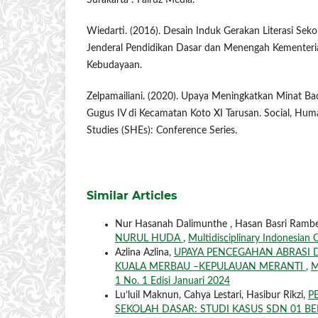
Surakarta : Fairuz Media.
Wiedarti. (2016). Desain Induk Gerakan Literasi Sekol
Jenderal Pendidikan Dasar dan Menengah Kementeri
Kebudayaan.
Zelpamailiani. (2020). Upaya Meningkatkan Minat Ba
Gugus IV di Kecamatan Koto XI Tarusan. Social, Hum
Studies (SHEs): Conference Series.
Similar Articles
Nur Hasanah Dalimunthe , Hasan Basri Rambe
NURUL HUDA
,
Multidisciplinary Indonesian C
Azlina Azlina,
UPAYA PENCEGAHAN ABRASI 
KUALA MERBAU –KEPULAUAN MERANTI
,
M
1 No. 1 Edisi Januari 2024
Lu’luil Maknun, Cahya Lestari, Hasibur Rikzi,
P
SEKOLAH DASAR: STUDI KASUS SDN 01 