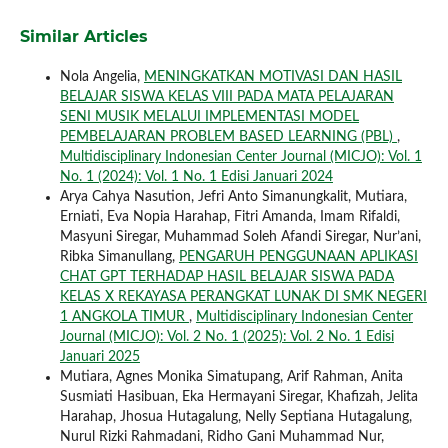
Similar Articles
Nola Angelia,
MENINGKATKAN MOTIVASI DAN HASIL
BELAJAR SISWA KELAS VIII PADA MATA PELAJARAN
SENI MUSIK MELALUI IMPLEMENTASI MODEL
PEMBELAJARAN PROBLEM BASED LEARNING (PBL)
,
Multidisciplinary Indonesian Center Journal (MICJO): Vol. 1
No. 1 (2024): Vol. 1 No. 1 Edisi Januari 2024
Arya Cahya Nasution, Jefri Anto Simanungkalit, Mutiara,
Erniati, Eva Nopia Harahap, Fitri Amanda, Imam Rifaldi,
Masyuni Siregar, Muhammad Soleh Afandi Siregar, Nur’ani,
Ribka Simanullang,
PENGARUH PENGGUNAAN APLIKASI
CHAT GPT TERHADAP HASIL BELAJAR SISWA PADA
KELAS X REKAYASA PERANGKAT LUNAK DI SMK NEGERI
1 ANGKOLA TIMUR
,
Multidisciplinary Indonesian Center
Journal (MICJO): Vol. 2 No. 1 (2025): Vol. 2 No. 1 Edisi
Januari 2025
Mutiara, Agnes Monika Simatupang, Arif Rahman, Anita
Susmiati Hasibuan, Eka Hermayani Siregar, Khafizah, Jelita
Harahap, Jhosua Hutagalung, Nelly Septiana Hutagalung,
Nurul Rizki Rahmadani, Ridho Gani Muhammad Nur,