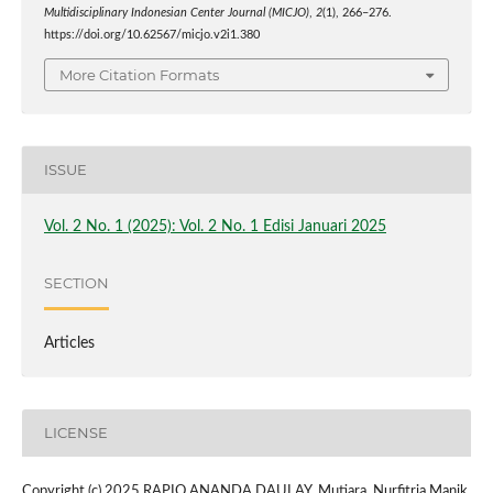
Multidisciplinary Indonesian Center Journal (MICJO)
,
2
(1), 266–276.
https://doi.org/10.62567/micjo.v2i1.380
More Citation Formats
ISSUE
Vol. 2 No. 1 (2025): Vol. 2 No. 1 Edisi Januari 2025
SECTION
Articles
LICENSE
Copyright (c) 2025 RAPIQ ANANDA DAULAY, Mutiara, Nurfitria Manik,