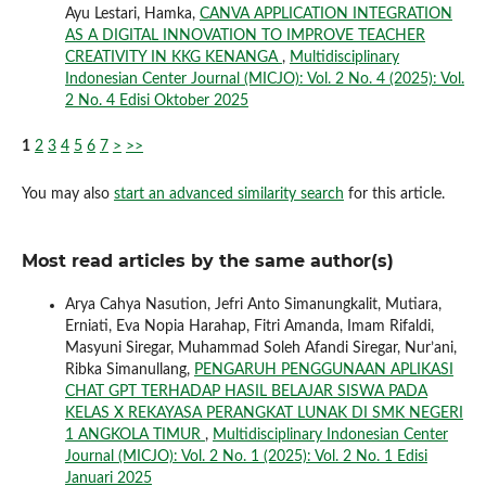
Ayu Lestari, Hamka,
CANVA APPLICATION INTEGRATION
AS A DIGITAL INNOVATION TO IMPROVE TEACHER
CREATIVITY IN KKG KENANGA
,
Multidisciplinary
Indonesian Center Journal (MICJO): Vol. 2 No. 4 (2025): Vol.
2 No. 4 Edisi Oktober 2025
1
2
3
4
5
6
7
>
>>
You may also
start an advanced similarity search
for this article.
Most read articles by the same author(s)
Arya Cahya Nasution, Jefri Anto Simanungkalit, Mutiara,
Erniati, Eva Nopia Harahap, Fitri Amanda, Imam Rifaldi,
Masyuni Siregar, Muhammad Soleh Afandi Siregar, Nur’ani,
Ribka Simanullang,
PENGARUH PENGGUNAAN APLIKASI
CHAT GPT TERHADAP HASIL BELAJAR SISWA PADA
KELAS X REKAYASA PERANGKAT LUNAK DI SMK NEGERI
1 ANGKOLA TIMUR
,
Multidisciplinary Indonesian Center
Journal (MICJO): Vol. 2 No. 1 (2025): Vol. 2 No. 1 Edisi
Januari 2025