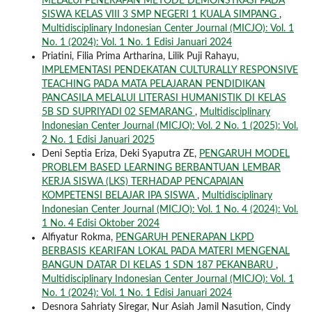
MELALUI PENERAPAN METODE DEMONSTRASI PADA
SISWA KELAS VIII 3 SMP NEGERI 1 KUALA SIMPANG
,
Multidisciplinary Indonesian Center Journal (MICJO): Vol. 1
No. 1 (2024): Vol. 1 No. 1 Edisi Januari 2024
Priatini, Filia Prima Artharina, Lilik Puji Rahayu,
IMPLEMENTASI PENDEKATAN CULTURALLY RESPONSIVE
TEACHING PADA MATA PELAJARAN PENDIDIKAN
PANCASILA MELALUI LITERASI HUMANISTIK DI KELAS
5B SD SUPRIYADI 02 SEMARANG
,
Multidisciplinary
Indonesian Center Journal (MICJO): Vol. 2 No. 1 (2025): Vol.
2 No. 1 Edisi Januari 2025
Deni Septia Eriza, Deki Syaputra ZE,
PENGARUH MODEL
PROBLEM BASED LEARNING BERBANTUAN LEMBAR
KERJA SISWA (LKS) TERHADAP PENCAPAIAN
KOMPETENSI BELAJAR IPA SISWA
,
Multidisciplinary
Indonesian Center Journal (MICJO): Vol. 1 No. 4 (2024): Vol.
1 No. 4 Edisi Oktober 2024
Alfiyatur Rokma,
PENGARUH PENERAPAN LKPD
BERBASIS KEARIFAN LOKAL PADA MATERI MENGENAL
BANGUN DATAR DI KELAS 1 SDN 187 PEKANBARU
,
Multidisciplinary Indonesian Center Journal (MICJO): Vol. 1
No. 1 (2024): Vol. 1 No. 1 Edisi Januari 2024
Desnora Sahriaty Siregar, Nur Asiah Jamil Nasution, Cindy