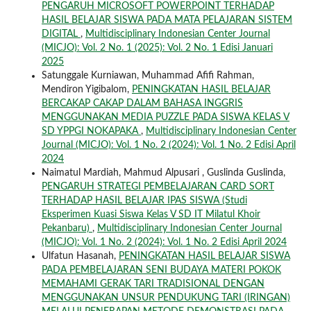
PENGARUH MICROSOFT POWERPOINT TERHADAP
HASIL BELAJAR SISWA PADA MATA PELAJARAN SISTEM
DIGITAL
,
Multidisciplinary Indonesian Center Journal
(MICJO): Vol. 2 No. 1 (2025): Vol. 2 No. 1 Edisi Januari
2025
Satunggale Kurniawan, Muhammad Afifi Rahman,
Mendiron Yigibalom,
PENINGKATAN HASIL BELAJAR
BERCAKAP CAKAP DALAM BAHASA INGGRIS
MENGGUNAKAN MEDIA PUZZLE PADA SISWA KELAS V
SD YPPGI NOKAPAKA
,
Multidisciplinary Indonesian Center
Journal (MICJO): Vol. 1 No. 2 (2024): Vol. 1 No. 2 Edisi April
2024
Naimatul Mardiah, Mahmud Alpusari , Guslinda Guslinda,
PENGARUH STRATEGI PEMBELAJARAN CARD SORT
TERHADAP HASIL BELAJAR IPAS SISWA (Studi
Eksperimen Kuasi Siswa Kelas V SD IT Milatul Khoir
Pekanbaru)
,
Multidisciplinary Indonesian Center Journal
(MICJO): Vol. 1 No. 2 (2024): Vol. 1 No. 2 Edisi April 2024
Ulfatun Hasanah,
PENINGKATAN HASIL BELAJAR SISWA
PADA PEMBELAJARAN SENI BUDAYA MATERI POKOK
MEMAHAMI GERAK TARI TRADISIONAL DENGAN
MENGGUNAKAN UNSUR PENDUKUNG TARI (IRINGAN)