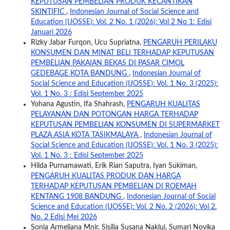
KEPUTUSAN PEMBELIAN PRODUK KECANTIKAN
SKINTIFIC
,
Indonesian Journal of Social Science and
Education (IJOSSE): Vol. 2 No. 1 (2026): Vol 2 No 1: Edisi
Januari 2026
Rizky Jabar Furqon, Ucu Supriatna,
PENGARUH PERILAKU
KONSUMEN DAN MINAT BELI TERHADAP KEPUTUSAN
PEMBELIAN PAKAIAN BEKAS DI PASAR CIMOL
GEDEBAGE KOTA BANDUNG
,
Indonesian Journal of
Social Science and Education (IJOSSE): Vol. 1 No. 3 (2025):
Vol. 1 No. 3 : Edisi September 2025
Yohana Agustin, Ifa Shahrash,
PENGARUH KUALITAS
PELAYANAN DAN POTONGAN HARGA TERHADAP
KEPUTUSAN PEMBELIAN KONSUMEN DI SUPERMARKET
PLAZA ASIA KOTA TASIKMALAYA
,
Indonesian Journal of
Social Science and Education (IJOSSE): Vol. 1 No. 3 (2025):
Vol. 1 No. 3 : Edisi September 2025
Hilda Purnamawati, Erik Rian Saputra, Iyan Sukiman,
PENGARUH KUALITAS PRODUK DAN HARGA
TERHADAP KEPUTUSAN PEMBELIAN DI ROEMAH
KENTANG 1908 BANDUNG
,
Indonesian Journal of Social
Science and Education (IJOSSE): Vol. 2 No. 2 (2026): Vol 2.
No. 2 Edisi Mei 2026
Sonia Armeliana Mnir, Sisilia Susana Naklui, Sumari Novika