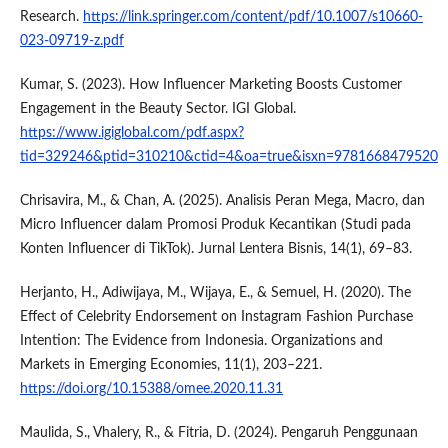
Research.
https://link.springer.com/content/pdf/10.1007/s10660-
023-09719-z.pdf
Kumar, S. (2023). How Influencer Marketing Boosts Customer
Engagement in the Beauty Sector. IGI Global.
https://www.igiglobal.com/pdf.aspx?
tid=329246&ptid=310210&ctid=4&oa=true&isxn=9781668479520
Chrisavira, M., & Chan, A. (2025). Analisis Peran Mega, Macro, dan
Micro Influencer dalam Promosi Produk Kecantikan (Studi pada
Konten Influencer di TikTok). Jurnal Lentera Bisnis, 14(1), 69–83.
Herjanto, H., Adiwijaya, M., Wijaya, E., & Semuel, H. (2020). The
Effect of Celebrity Endorsement on Instagram Fashion Purchase
Intention: The Evidence from Indonesia. Organizations and
Markets in Emerging Economies, 11(1), 203–221.
https://doi.org/10.15388/omee.2020.11.31
Maulida, S., Vhalery, R., & Fitria, D. (2024). Pengaruh Penggunaan