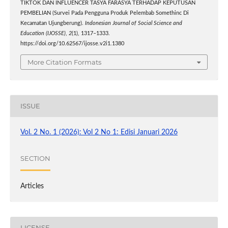
TIKTOK DAN INFLUENCER TASYA FARASYA TERHADAP KEPUTUSAN
PEMBELIAN (Survei Pada Pengguna Produk Pelembab Somethinc Di
Kecamatan Ujungberung).
Indonesian Journal of Social Science and
Education (IJOSSE)
,
2
(1), 1317–1333.
https://doi.org/10.62567/ijosse.v2i1.1380
More Citation Formats
ISSUE
Vol. 2 No. 1 (2026): Vol 2 No 1: Edisi Januari 2026
SECTION
Articles
LICENSE