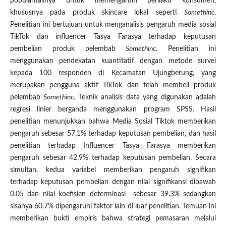
popularitasnya untuk memengaruhi perilaku konsumen,
khususnya pada produk skincare lokal seperti
Somethinc
.
Penelitian ini bertujuan untuk menganalisis pengaruh media sosial
TikTok dan influencer Tasya Farasya terhadap keputusan
pembelian produk pelembab
Somethinc
. Penelitian ini
menggunakan pendekatan kuantitatif dengan metode survei
kepada 100 responden di Kecamatan Ujungberung, yang
merupakan pengguna aktif TikTok dan telah membeli produk
pelembab
Somethinc
. Teknik analisis data yang digunakan adalah
regresi linier berganda menggunakan program SPSS. Hasil
penelitian menunjukkan bahwa Media Sosial Tiktok memberikan
pengaruh sebesar 57,1% terhadap keputusan pembelian, dan hasil
penelitian terhadap Influencer Tasya Farasya memberikan
pengaruh sebesar 42,9% terhadap keputusan pembelian. Secara
simultan, kedua variabel memberikan pengaruh signifikan
terhadap keputusan pembelian dengan nilai signifikansi dibawah
0.05 dan nilai koefisien determinasi sebesar 39,3% sedangkan
sisanya 60,7% dipengaruhi faktor lain di luar penelitian. Temuan ini
memberikan bukti empiris bahwa strategi pemasaran melalui