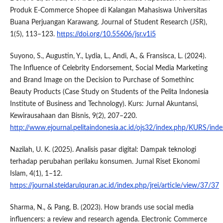
Produk E-Commerce Shopee di Kalangan Mahasiswa Universitas
Buana Perjuangan Karawang. Journal of Student Research (JSR),
1(5), 113–123.
https://doi.org/10.55606/jsr.v1i5
Suyono, S., Augustin, Y., Lydia, L., Andi, A., & Fransisca, L. (2024).
The Influence of Celebrity Endorsement, Social Media Marketing
and Brand Image on the Decision to Purchase of Somethinc
Beauty Products (Case Study on Students of the Pelita Indonesia
Institute of Business and Technology). Kurs: Jurnal Akuntansi,
Kewirausahaan dan Bisnis, 9(2), 207–220.
http://www.ejournal.pelitaindonesia.ac.id/ojs32/index.php/KURS/inde
Nazilah, U. K. (2025). Analisis pasar digital: Dampak teknologi
terhadap perubahan perilaku konsumen. Jurnal Riset Ekonomi
Islam, 4(1), 1–12.
https://journal.steidarulquran.ac.id/index.php/jrei/article/view/37/37
Sharma, N., & Pang, B. (2023). How brands use social media
influencers: a review and research agenda. Electronic Commerce