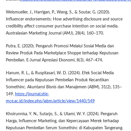
Weismueller, J., Harrigan, P., Wang, S., & Soutar, G. (2020).
Influencer endorsements: How advertising disclosure and source
credibility affect consumer purchase intention on social media.
Australasian Marketing Journal (AMJ), 28(4), 160–170.
Putra, E. (2020). Pengaruh Promosi Melalui Sosial Media dan
Review Produk Pada Marketplace Shoppe terhadap Keputusan
Pembelian. E-Jurnal Apresiasi Ekonomi, 8(3), 467–474.
Hanum, R. L., & Ruspitasari, W. D. (2024). Efek Social Media
Influencer pada Keputusan Pembelian Produk Kecantikan
Somethinc. Akuntansi Bisnis dan Manajemen (ABM), 31(2), 135–
149.
https://journal.stie-
mce.ac.id/index.php/jabm/article/view/1440/549
Khoirunnisa, Y. N., Sutarjo, S., & Utami, W. Y. (2024). Pengaruh
Harga, Influencer Marketing, dan Kepercayaan Merek terhadap
Keputusan Pembelian Serum Somethinc di Kabupaten Tangerang.