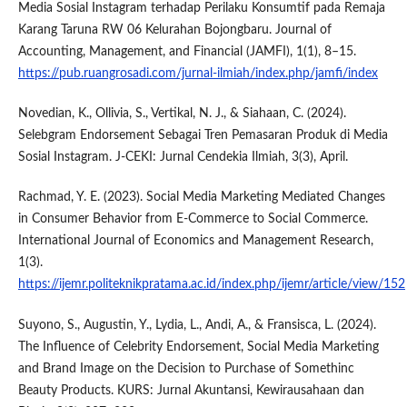
Media Sosial Instagram terhadap Perilaku Konsumtif pada Remaja
Karang Taruna RW 06 Kelurahan Bojongbaru. Journal of
Accounting, Management, and Financial (JAMFI), 1(1), 8–15.
https://pub.ruangrosadi.com/jurnal-ilmiah/index.php/jamfi/index
Novedian, K., Ollivia, S., Vertikal, N. J., & Siahaan, C. (2024).
Selebgram Endorsement Sebagai Tren Pemasaran Produk di Media
Sosial Instagram. J-CEKI: Jurnal Cendekia Ilmiah, 3(3), April.
Rachmad, Y. E. (2023). Social Media Marketing Mediated Changes
in Consumer Behavior from E-Commerce to Social Commerce.
International Journal of Economics and Management Research,
1(3).
https://ijemr.politeknikpratama.ac.id/index.php/ijemr/article/view/152
Suyono, S., Augustin, Y., Lydia, L., Andi, A., & Fransisca, L. (2024).
The Influence of Celebrity Endorsement, Social Media Marketing
and Brand Image on the Decision to Purchase of Somethinc
Beauty Products. KURS: Jurnal Akuntansi, Kewirausahaan dan