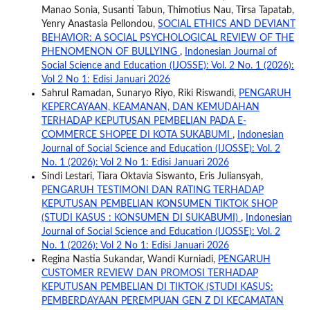
Manao Sonia, Susanti Tabun, Thimotius Nau, Tirsa Tapatab,
Yenry Anastasia Pellondou,
SOCIAL ETHICS AND DEVIANT
BEHAVIOR: A SOCIAL PSYCHOLOGICAL REVIEW OF THE
PHENOMENON OF BULLYING
,
Indonesian Journal of
Social Science and Education (IJOSSE): Vol. 2 No. 1 (2026):
Vol 2 No 1: Edisi Januari 2026
Sahrul Ramadan, Sunaryo Riyo, Riki Riswandi,
PENGARUH
KEPERCAYAAN, KEAMANAN, DAN KEMUDAHAN
TERHADAP KEPUTUSAN PEMBELIAN PADA E-
COMMERCE SHOPEE DI KOTA SUKABUMI
,
Indonesian
Journal of Social Science and Education (IJOSSE): Vol. 2
No. 1 (2026): Vol 2 No 1: Edisi Januari 2026
Sindi Lestari, Tiara Oktavia Siswanto, Eris Juliansyah,
PENGARUH TESTIMONI DAN RATING TERHADAP
KEPUTUSAN PEMBELIAN KONSUMEN TIKTOK SHOP
(STUDI KASUS : KONSUMEN DI SUKABUMI)
,
Indonesian
Journal of Social Science and Education (IJOSSE): Vol. 2
No. 1 (2026): Vol 2 No 1: Edisi Januari 2026
Regina Nastia Sukandar, Wandi Kurniadi,
PENGARUH
CUSTOMER REVIEW DAN PROMOSI TERHADAP
KEPUTUSAN PEMBELIAN DI TIKTOK (STUDI KASUS:
PEMBERDAYAAN PEREMPUAN GEN Z DI KECAMATAN