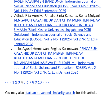
PASEH KABUPATEN BANDUNG)
,
Indonesian Journal of
Social Science and Education (IJOSSE): Vol. 1 No. 3 (2025):
Vol. 1 No. 3 : Edisi September 2025
Adinda Rifa Aurellya, Umaira Sinta Kencana, Rema Mulyani,
PENGARUH GAYA HIDUP DAN CITRA MERK TERHADAP
KEPUTUSAN PEMBELIAN PRODUK FASHION HIJAB
UMAMA (Studi Kasus: Universitas Linggabuana PGRI
Sukabumi)
,
Indonesian Journal of Social Science and
Education (IJOSSE): Vol. 2 No. 1 (2026): Vol 2 No 1: Edisi
Januari 2026
Julio, Agusti Hermawan, Engkus Kusmawan,
PENGARUH
GAYA HIDUP DAN CITRA MEREK TERHADAP
KEPUTUSAN PEMBELIAN PRODUK THRIFT DI
KALANGAN MAHASISWA DI SUKABUMI
,
Indonesian
Journal of Social Science and Education (IJOSSE): Vol. 2
No. 1 (2026): Vol 2 No 1: Edisi Januari 2026
<<
<
1
2
3
4
5
6
7
8
9
10
>
>>
You may also
start an advanced similarity search
for this article.