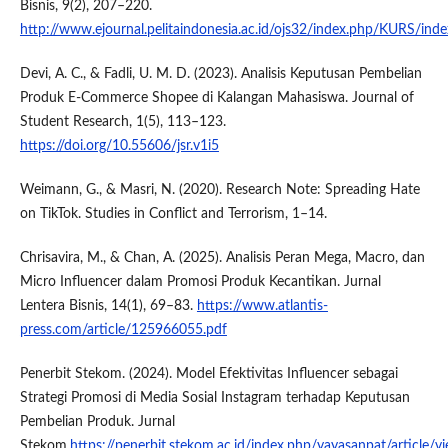
Bisnis, 9(2), 207–220.
http://www.ejournal.pelitaindonesia.ac.id/ojs32/index.php/KURS/inde
Devi, A. C., & Fadli, U. M. D. (2023). Analisis Keputusan Pembelian
Produk E-Commerce Shopee di Kalangan Mahasiswa. Journal of
Student Research, 1(5), 113–123.
https://doi.org/10.55606/jsr.v1i5
Weimann, G., & Masri, N. (2020). Research Note: Spreading Hate
on TikTok. Studies in Conflict and Terrorism, 1–14.
Chrisavira, M., & Chan, A. (2025). Analisis Peran Mega, Macro, dan
Micro Influencer dalam Promosi Produk Kecantikan. Jurnal
Lentera Bisnis, 14(1), 69–83.
https://www.atlantis-
press.com/article/125966055.pdf
Penerbit Stekom. (2024). Model Efektivitas Influencer sebagai
Strategi Promosi di Media Sosial Instagram terhadap Keputusan
Pembelian Produk. Jurnal
Stekom,
https://penerbit.stekom.ac.id/index.php/yayasanpat/article/