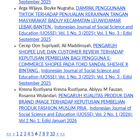
September 2025
Arga Wijaya, Boyke Nugraha,
DAMPAK PENGGUNAAN
TIKTOK TERHADAP PENJUALAN KERAJINAN TANGAN
MASYARAKAT BADUY KECAMATAN LEUWIDAMAR
LEBAK-BANTEN
,
Indonesian Journal of Social Science and
Education (IJOSSE): Vol. 1 No. 3 (2025): Vol. 1 No. 3 : Edisi
September 2025
Cecep Oon Supriyadi, Ali Maddinsyah,
PENGARUH
SHOPEE LIVE DAN CUSTOMER REVIEW TERHADAP
KEPUTUSAN PEMBELIAN BAGI PENGGUNA E-
COMMERCE SHOPEE PADA TOKO SANDAL SHESHE X
BINTANG
,
Indonesian Journal of Social Science and
Education (IJOSSE): Vol. 1 No. 3 (2025): Vol. 1 No. 3 : Edisi
September 2025
Kresna Rustiyana Kresna Rustiyana, Abiyyu M Fauzan,
Rosanna Wulandari,
PENGARUH KUALITAS PRODUK DAN
BRAND IMAGE TERHADAP KEPUTUSAN PEMBELIAN
PRODUK FASHION MUSLIM PRIA
,
Indonesian Journal of
Social Science and Education (IJOSSE): Vol. 2 No. 1 (2026):
Vol 2 No 1: Edisi Januari 2026
<<
<
1
2
3
4
5
6
7
8
9
10
>
>>