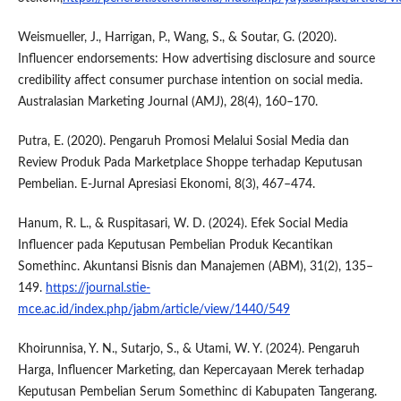
Weismueller, J., Harrigan, P., Wang, S., & Soutar, G. (2020).
Influencer endorsements: How advertising disclosure and source
credibility affect consumer purchase intention on social media.
Australasian Marketing Journal (AMJ), 28(4), 160–170.
Putra, E. (2020). Pengaruh Promosi Melalui Sosial Media dan
Review Produk Pada Marketplace Shoppe terhadap Keputusan
Pembelian. E-Jurnal Apresiasi Ekonomi, 8(3), 467–474.
Hanum, R. L., & Ruspitasari, W. D. (2024). Efek Social Media
Influencer pada Keputusan Pembelian Produk Kecantikan
Somethinc. Akuntansi Bisnis dan Manajemen (ABM), 31(2), 135–
149.
https://journal.stie-
mce.ac.id/index.php/jabm/article/view/1440/549
Khoirunnisa, Y. N., Sutarjo, S., & Utami, W. Y. (2024). Pengaruh
Harga, Influencer Marketing, dan Kepercayaan Merek terhadap
Keputusan Pembelian Serum Somethinc di Kabupaten Tangerang.