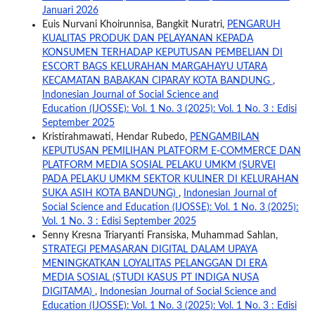
Januari 2026
Euis Nurvani Khoirunnisa, Bangkit Nuratri,
PENGARUH
KUALITAS PRODUK DAN PELAYANAN KEPADA
KONSUMEN TERHADAP KEPUTUSAN PEMBELIAN DI
ESCORT BAGS KELURAHAN MARGAHAYU UTARA
KECAMATAN BABAKAN CIPARAY KOTA BANDUNG
,
Indonesian Journal of Social Science and
Education (IJOSSE): Vol. 1 No. 3 (2025): Vol. 1 No. 3 : Edisi
September 2025
Kristirahmawati, Hendar Rubedo,
PENGAMBILAN
KEPUTUSAN PEMILIHAN PLATFORM E-COMMERCE DAN
PLATFORM MEDIA SOSIAL PELAKU UMKM (SURVEI
PADA PELAKU UMKM SEKTOR KULINER DI KELURAHAN
SUKA ASIH KOTA BANDUNG)
,
Indonesian Journal of
Social Science and Education (IJOSSE): Vol. 1 No. 3 (2025):
Vol. 1 No. 3 : Edisi September 2025
Senny Kresna Triaryanti Fransiska, Muhammad Sahlan,
STRATEGI PEMASARAN DIGITAL DALAM UPAYA
MENINGKATKAN LOYALITAS PELANGGAN DI ERA
MEDIA SOSIAL (STUDI KASUS PT INDIGA NUSA
DIGITAMA)
,
Indonesian Journal of Social Science and
Education (IJOSSE): Vol. 1 No. 3 (2025): Vol. 1 No. 3 : Edisi