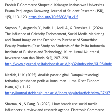
Produk E-Commerce Shopee di Kalangan Mahasiswa Universitas
Buana Perjuangan Karawang. Journal of Student Research (JSR),
1(5), 113–123.
https://doi.org/10.55606/jsr.v1i5
Suyono, S., Augustin, Y., Lydia, L., Andi, A., & Fransisca, L. (2024).
The Influence of Celebrity Endorsement, Social Media Marketing
and Brand Image on the Decision to Purchase of Somethinc
Beauty Products (Case Study on Students of the Pelita Indonesia
Institute of Business and Technology). Kurs: Jurnal Akuntansi,
Kewirausahaan dan Bisnis, 9(2), 207–220.
http://www.ejournal.pelitaindonesia.ac.id/ojs32/index.php/KURS/inde
Nazilah, U. K. (2025). Analisis pasar digital: Dampak teknologi
terhadap perubahan perilaku konsumen. Jurnal Riset Ekonomi
Islam, 4(1), 1–12.
https://journal.steidarulquran.ac.id/index.php/jrei/article/view/37/37
Sharma, N., & Pang, B. (2023). How brands use social media
influencers: a review and research agenda. Electronic Commerce