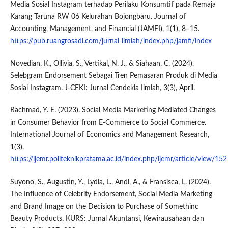
Media Sosial Instagram terhadap Perilaku Konsumtif pada Remaja
Karang Taruna RW 06 Kelurahan Bojongbaru. Journal of
Accounting, Management, and Financial (JAMFI), 1(1), 8–15.
https://pub.ruangrosadi.com/jurnal-ilmiah/index.php/jamfi/index
Novedian, K., Ollivia, S., Vertikal, N. J., & Siahaan, C. (2024).
Selebgram Endorsement Sebagai Tren Pemasaran Produk di Media
Sosial Instagram. J-CEKI: Jurnal Cendekia Ilmiah, 3(3), April.
Rachmad, Y. E. (2023). Social Media Marketing Mediated Changes
in Consumer Behavior from E-Commerce to Social Commerce.
International Journal of Economics and Management Research,
1(3).
https://ijemr.politeknikpratama.ac.id/index.php/ijemr/article/view/152
Suyono, S., Augustin, Y., Lydia, L., Andi, A., & Fransisca, L. (2024).
The Influence of Celebrity Endorsement, Social Media Marketing
and Brand Image on the Decision to Purchase of Somethinc
Beauty Products. KURS: Jurnal Akuntansi, Kewirausahaan dan