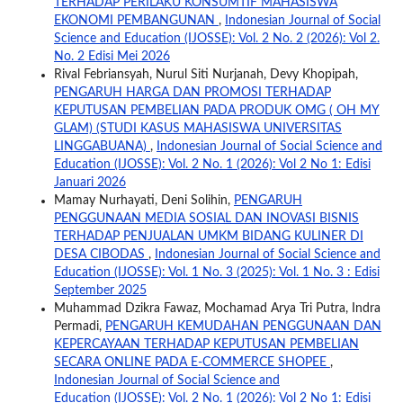
TERHADAP PERILAKU KONSUMTIF MAHASISWA
EKONOMI PEMBANGUNAN
,
Indonesian Journal of Social
Science and Education (IJOSSE): Vol. 2 No. 2 (2026): Vol 2.
No. 2 Edisi Mei 2026
Rival Febriansyah, Nurul Siti Nurjanah, Devy Khopipah,
PENGARUH HARGA DAN PROMOSI TERHADAP
KEPUTUSAN PEMBELIAN PADA PRODUK OMG ( OH MY
GLAM) (STUDI KASUS MAHASISWA UNIVERSITAS
LINGGABUANA)
,
Indonesian Journal of Social Science and
Education (IJOSSE): Vol. 2 No. 1 (2026): Vol 2 No 1: Edisi
Januari 2026
Mamay Nurhayati, Deni Solihin,
PENGARUH
PENGGUNAAN MEDIA SOSIAL DAN INOVASI BISNIS
TERHADAP PENJUALAN UMKM BIDANG KULINER DI
DESA CIBODAS
,
Indonesian Journal of Social Science and
Education (IJOSSE): Vol. 1 No. 3 (2025): Vol. 1 No. 3 : Edisi
September 2025
Muhammad Dzikra Fawaz, Mochamad Arya Tri Putra, Indra
Permadi,
PENGARUH KEMUDAHAN PENGGUNAAN DAN
KEPERCAYAAN TERHADAP KEPUTUSAN PEMBELIAN
SECARA ONLINE PADA E-COMMERCE SHOPEE
,
Indonesian Journal of Social Science and
Education (IJOSSE): Vol. 2 No. 1 (2026): Vol 2 No 1: Edisi