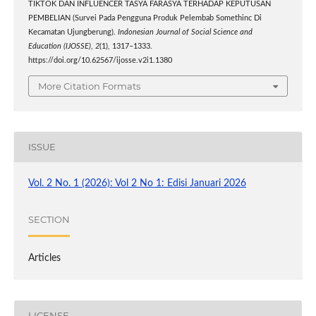
TIKTOK DAN INFLUENCER TASYA FARASYA TERHADAP KEPUTUSAN
PEMBELIAN (Survei Pada Pengguna Produk Pelembab Somethinc Di
Kecamatan Ujungberung).
Indonesian Journal of Social Science and
Education (IJOSSE)
,
2
(1), 1317–1333.
https://doi.org/10.62567/ijosse.v2i1.1380
More Citation Formats
ISSUE
Vol. 2 No. 1 (2026): Vol 2 No 1: Edisi Januari 2026
SECTION
Articles
LICENSE