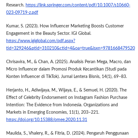
Research.
https://link.springer.com/content/pdf/10.1007/s10660-
023-09719-z.pdf
Kumar, S. (2023). How Influencer Marketing Boosts Customer
Engagement in the Beauty Sector. IGI Global.
https://www.igiglobal.com/pdf.aspx?
tid=329246&ptid=310210&ctid=4&oa=true&isxn=9781668479520
Chrisavira, M., & Chan, A. (2025). Analisis Peran Mega, Macro, dan
Micro Influencer dalam Promosi Produk Kecantikan (Studi pada
Konten Influencer di TikTok). Jurnal Lentera Bisnis, 14(1), 69–83.
Herjanto, H., Adiwijaya, M., Wijaya, E., & Semuel, H. (2020). The
Effect of Celebrity Endorsement on Instagram Fashion Purchase
Intention: The Evidence from Indonesia. Organizations and
Markets in Emerging Economies, 11(1), 203–221.
https://doi.org/10.15388/omee.2020.11.31
Maulida, S., Vhalery, R., & Fitria, D. (2024). Pengaruh Penggunaan