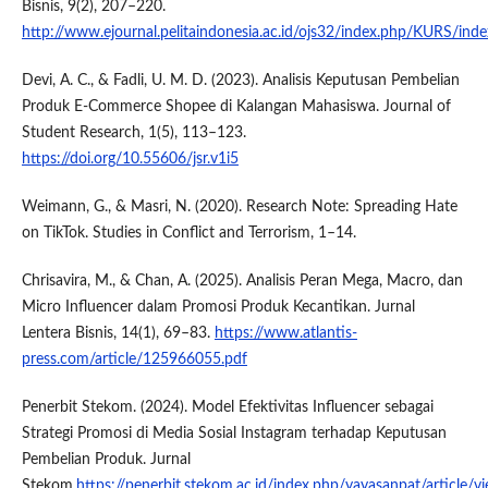
Bisnis, 9(2), 207–220.
http://www.ejournal.pelitaindonesia.ac.id/ojs32/index.php/KURS/inde
Devi, A. C., & Fadli, U. M. D. (2023). Analisis Keputusan Pembelian
Produk E-Commerce Shopee di Kalangan Mahasiswa. Journal of
Student Research, 1(5), 113–123.
https://doi.org/10.55606/jsr.v1i5
Weimann, G., & Masri, N. (2020). Research Note: Spreading Hate
on TikTok. Studies in Conflict and Terrorism, 1–14.
Chrisavira, M., & Chan, A. (2025). Analisis Peran Mega, Macro, dan
Micro Influencer dalam Promosi Produk Kecantikan. Jurnal
Lentera Bisnis, 14(1), 69–83.
https://www.atlantis-
press.com/article/125966055.pdf
Penerbit Stekom. (2024). Model Efektivitas Influencer sebagai
Strategi Promosi di Media Sosial Instagram terhadap Keputusan
Pembelian Produk. Jurnal
Stekom,
https://penerbit.stekom.ac.id/index.php/yayasanpat/article/