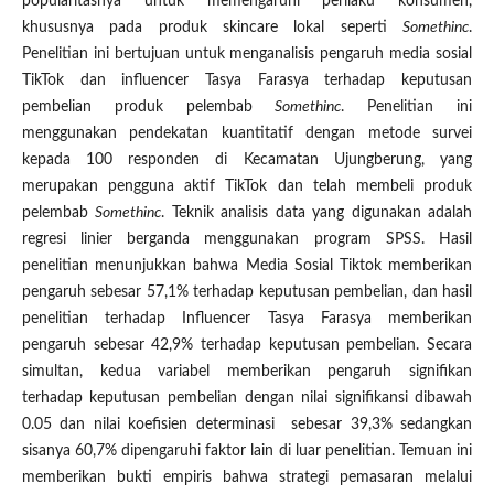
popularitasnya untuk memengaruhi perilaku konsumen,
khususnya pada produk skincare lokal seperti
Somethinc
.
Penelitian ini bertujuan untuk menganalisis pengaruh media sosial
TikTok dan influencer Tasya Farasya terhadap keputusan
pembelian produk pelembab
Somethinc
. Penelitian ini
menggunakan pendekatan kuantitatif dengan metode survei
kepada 100 responden di Kecamatan Ujungberung, yang
merupakan pengguna aktif TikTok dan telah membeli produk
pelembab
Somethinc
. Teknik analisis data yang digunakan adalah
regresi linier berganda menggunakan program SPSS. Hasil
penelitian menunjukkan bahwa Media Sosial Tiktok memberikan
pengaruh sebesar 57,1% terhadap keputusan pembelian, dan hasil
penelitian terhadap Influencer Tasya Farasya memberikan
pengaruh sebesar 42,9% terhadap keputusan pembelian. Secara
simultan, kedua variabel memberikan pengaruh signifikan
terhadap keputusan pembelian dengan nilai signifikansi dibawah
0.05 dan nilai koefisien determinasi sebesar 39,3% sedangkan
sisanya 60,7% dipengaruhi faktor lain di luar penelitian. Temuan ini
memberikan bukti empiris bahwa strategi pemasaran melalui