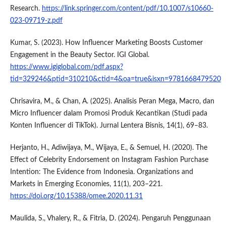
Research.
https://link.springer.com/content/pdf/10.1007/s10660-
023-09719-z.pdf
Kumar, S. (2023). How Influencer Marketing Boosts Customer
Engagement in the Beauty Sector. IGI Global.
https://www.igiglobal.com/pdf.aspx?
tid=329246&ptid=310210&ctid=4&oa=true&isxn=9781668479520
Chrisavira, M., & Chan, A. (2025). Analisis Peran Mega, Macro, dan
Micro Influencer dalam Promosi Produk Kecantikan (Studi pada
Konten Influencer di TikTok). Jurnal Lentera Bisnis, 14(1), 69–83.
Herjanto, H., Adiwijaya, M., Wijaya, E., & Semuel, H. (2020). The
Effect of Celebrity Endorsement on Instagram Fashion Purchase
Intention: The Evidence from Indonesia. Organizations and
Markets in Emerging Economies, 11(1), 203–221.
https://doi.org/10.15388/omee.2020.11.31
Maulida, S., Vhalery, R., & Fitria, D. (2024). Pengaruh Penggunaan