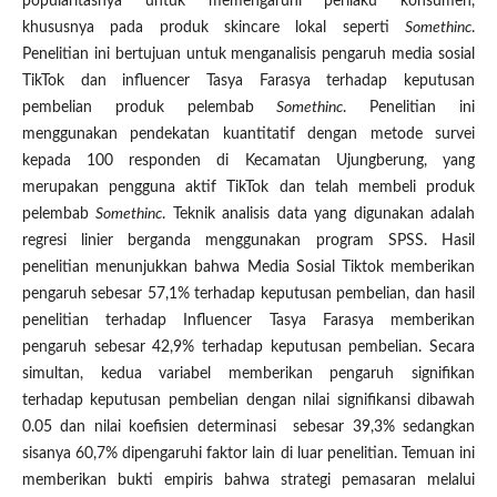
popularitasnya untuk memengaruhi perilaku konsumen,
khususnya pada produk skincare lokal seperti
Somethinc
.
Penelitian ini bertujuan untuk menganalisis pengaruh media sosial
TikTok dan influencer Tasya Farasya terhadap keputusan
pembelian produk pelembab
Somethinc
. Penelitian ini
menggunakan pendekatan kuantitatif dengan metode survei
kepada 100 responden di Kecamatan Ujungberung, yang
merupakan pengguna aktif TikTok dan telah membeli produk
pelembab
Somethinc
. Teknik analisis data yang digunakan adalah
regresi linier berganda menggunakan program SPSS. Hasil
penelitian menunjukkan bahwa Media Sosial Tiktok memberikan
pengaruh sebesar 57,1% terhadap keputusan pembelian, dan hasil
penelitian terhadap Influencer Tasya Farasya memberikan
pengaruh sebesar 42,9% terhadap keputusan pembelian. Secara
simultan, kedua variabel memberikan pengaruh signifikan
terhadap keputusan pembelian dengan nilai signifikansi dibawah
0.05 dan nilai koefisien determinasi sebesar 39,3% sedangkan
sisanya 60,7% dipengaruhi faktor lain di luar penelitian. Temuan ini
memberikan bukti empiris bahwa strategi pemasaran melalui