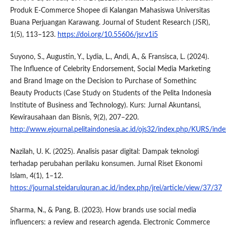
Produk E-Commerce Shopee di Kalangan Mahasiswa Universitas
Buana Perjuangan Karawang. Journal of Student Research (JSR),
1(5), 113–123.
https://doi.org/10.55606/jsr.v1i5
Suyono, S., Augustin, Y., Lydia, L., Andi, A., & Fransisca, L. (2024).
The Influence of Celebrity Endorsement, Social Media Marketing
and Brand Image on the Decision to Purchase of Somethinc
Beauty Products (Case Study on Students of the Pelita Indonesia
Institute of Business and Technology). Kurs: Jurnal Akuntansi,
Kewirausahaan dan Bisnis, 9(2), 207–220.
http://www.ejournal.pelitaindonesia.ac.id/ojs32/index.php/KURS/inde
Nazilah, U. K. (2025). Analisis pasar digital: Dampak teknologi
terhadap perubahan perilaku konsumen. Jurnal Riset Ekonomi
Islam, 4(1), 1–12.
https://journal.steidarulquran.ac.id/index.php/jrei/article/view/37/37
Sharma, N., & Pang, B. (2023). How brands use social media
influencers: a review and research agenda. Electronic Commerce