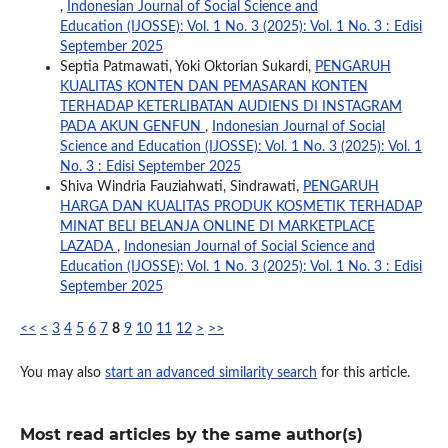
,
Indonesian Journal of Social Science and
Education (IJOSSE): Vol. 1 No. 3 (2025): Vol. 1 No. 3 : Edisi
September 2025
Septia Patmawati, Yoki Oktorian Sukardi,
PENGARUH
KUALITAS KONTEN DAN PEMASARAN KONTEN
TERHADAP KETERLIBATAN AUDIENS DI INSTAGRAM
PADA AKUN GENFUN
,
Indonesian Journal of Social
Science and Education (IJOSSE): Vol. 1 No. 3 (2025): Vol. 1
No. 3 : Edisi September 2025
Shiva Windria Fauziahwati, Sindrawati,
PENGARUH
HARGA DAN KUALITAS PRODUK KOSMETIK TERHADAP
MINAT BELI BELANJA ONLINE DI MARKETPLACE
LAZADA
,
Indonesian Journal of Social Science and
Education (IJOSSE): Vol. 1 No. 3 (2025): Vol. 1 No. 3 : Edisi
September 2025
<<
<
3
4
5
6
7
8
9
10
11
12
>
>>
You may also
start an advanced similarity search
for this article.
Most read articles by the same author(s)