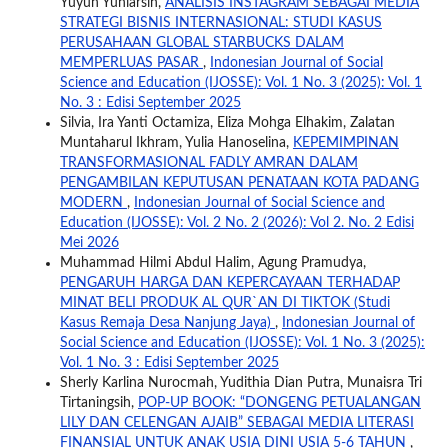
Yuyun Yuniarsih,
ANALISIS INSTAGRAM SEBAGAI MEDIA
STRATEGI BISNIS INTERNASIONAL: STUDI KASUS
PERUSAHAAN GLOBAL STARBUCKS DALAM
MEMPERLUAS PASAR
,
Indonesian Journal of Social
Science and Education (IJOSSE): Vol. 1 No. 3 (2025): Vol. 1
No. 3 : Edisi September 2025
Silvia, Ira Yanti Octamiza, Eliza Mohga Elhakim, Zalatan
Muntaharul Ikhram, Yulia Hanoselina,
KEPEMIMPINAN
TRANSFORMASIONAL FADLY AMRAN DALAM
PENGAMBILAN KEPUTUSAN PENATAAN KOTA PADANG
MODERN
,
Indonesian Journal of Social Science and
Education (IJOSSE): Vol. 2 No. 2 (2026): Vol 2. No. 2 Edisi
Mei 2026
Muhammad Hilmi Abdul Halim, Agung Pramudya,
PENGARUH HARGA DAN KEPERCAYAAN TERHADAP
MINAT BELI PRODUK AL QUR`AN DI TIKTOK (Studi
Kasus Remaja Desa Nanjung Jaya)
,
Indonesian Journal of
Social Science and Education (IJOSSE): Vol. 1 No. 3 (2025):
Vol. 1 No. 3 : Edisi September 2025
Sherly Karlina Nurocmah, Yudithia Dian Putra, Munaisra Tri
Tirtaningsih,
POP-UP BOOK: “DONGENG PETUALANGAN
LILY DAN CELENGAN AJAIB” SEBAGAI MEDIA LITERASI
FINANSIAL UNTUK ANAK USIA DINI USIA 5-6 TAHUN
,