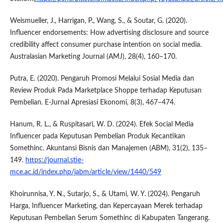
Weismueller, J., Harrigan, P., Wang, S., & Soutar, G. (2020).
Influencer endorsements: How advertising disclosure and source
credibility affect consumer purchase intention on social media.
Australasian Marketing Journal (AMJ), 28(4), 160–170.
Putra, E. (2020). Pengaruh Promosi Melalui Sosial Media dan
Review Produk Pada Marketplace Shoppe terhadap Keputusan
Pembelian. E-Jurnal Apresiasi Ekonomi, 8(3), 467–474.
Hanum, R. L., & Ruspitasari, W. D. (2024). Efek Social Media
Influencer pada Keputusan Pembelian Produk Kecantikan
Somethinc. Akuntansi Bisnis dan Manajemen (ABM), 31(2), 135–
149.
https://journal.stie-
mce.ac.id/index.php/jabm/article/view/1440/549
Khoirunnisa, Y. N., Sutarjo, S., & Utami, W. Y. (2024). Pengaruh
Harga, Influencer Marketing, dan Kepercayaan Merek terhadap
Keputusan Pembelian Serum Somethinc di Kabupaten Tangerang.