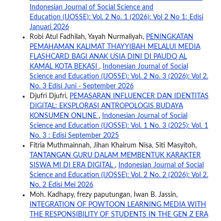
Indonesian Journal of Social Science and
Education (IJOSSE): Vol. 2 No. 1 (2026): Vol 2 No 1: Edisi
Januari 2026
Robi Atul Fadhilah, Yayah Nurmaliyah,
PENINGKATAN
PEMAHAMAN KALIMAT THAYYIBAH MELALUI MEDIA
FLASHCARD BAGI ANAK USIA DINI DI PAUDQ AL
KAMAL KOTA BEKASI
,
Indonesian Journal of Social
Science and Education (IJOSSE): Vol. 2 No. 3 (2026): Vol 2.
No. 3 Edisi Juni - September 2026
Djufri Djufri,
PEMASARAN INFLUENCER DAN IDENTITAS
DIGITAL: EKSPLORASI ANTROPOLOGIS BUDAYA
KONSUMEN ONLINE
,
Indonesian Journal of Social
Science and Education (IJOSSE): Vol. 1 No. 3 (2025): Vol. 1
No. 3 : Edisi September 2025
Fitria Muthmainnah, Jihan Khairum Nisa, Siti Masyitoh,
TANTANGAN GURU DALAM MEMBENTUK KARAKTER
SISWA MI DI ERA DIGITAL
,
Indonesian Journal of Social
Science and Education (IJOSSE): Vol. 2 No. 2 (2026): Vol 2.
No. 2 Edisi Mei 2026
Moh. Kadhapy, frezy paputungan, Iwan B. Jassin,
INTEGRATION OF POWTOON LEARNING MEDIA WITH
THE RESPONSIBILITY OF STUDENTS IN THE GEN Z ERA