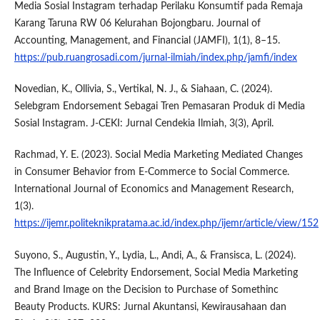
Media Sosial Instagram terhadap Perilaku Konsumtif pada Remaja
Karang Taruna RW 06 Kelurahan Bojongbaru. Journal of
Accounting, Management, and Financial (JAMFI), 1(1), 8–15.
https://pub.ruangrosadi.com/jurnal-ilmiah/index.php/jamfi/index
Novedian, K., Ollivia, S., Vertikal, N. J., & Siahaan, C. (2024).
Selebgram Endorsement Sebagai Tren Pemasaran Produk di Media
Sosial Instagram. J-CEKI: Jurnal Cendekia Ilmiah, 3(3), April.
Rachmad, Y. E. (2023). Social Media Marketing Mediated Changes
in Consumer Behavior from E-Commerce to Social Commerce.
International Journal of Economics and Management Research,
1(3).
https://ijemr.politeknikpratama.ac.id/index.php/ijemr/article/view/152
Suyono, S., Augustin, Y., Lydia, L., Andi, A., & Fransisca, L. (2024).
The Influence of Celebrity Endorsement, Social Media Marketing
and Brand Image on the Decision to Purchase of Somethinc
Beauty Products. KURS: Jurnal Akuntansi, Kewirausahaan dan