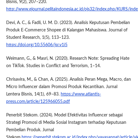
Bisnis, 9(2), 207–220.
http://www.ejournal.pelitaindonesia.ac.id/ojs32/index.php/KURS/inde
Devi, A. C., & Fadli, U. M. D. (2023). Analisis Keputusan Pembelian
Produk E-Commerce Shopee di Kalangan Mahasiswa. Journal of
Student Research, 1(5), 113–123.
https://doi.org/10.55606/jsr.v1i5
Weimann, G., & Masri, N. (2020). Research Note: Spreading Hate
on TikTok. Studies in Conflict and Terrorism, 1–14.
Chrisavira, M., & Chan, A. (2025). Analisis Peran Mega, Macro, dan
Micro Influencer dalam Promosi Produk Kecantikan. Jurnal
Lentera Bisnis, 14(1), 69–83.
https://www.atlantis-
press.com/article/125966055.pdf
Penerbit Stekom. (2024). Model Efektivitas Influencer sebagai
Strategi Promosi di Media Sosial Instagram terhadap Keputusan
Pembelian Produk. Jurnal
Stekom,
https://penerbit.stekom.ac.id/index.php/yayasanpat/article/