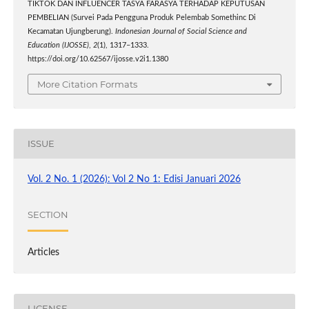
TIKTOK DAN INFLUENCER TASYA FARASYA TERHADAP KEPUTUSAN
PEMBELIAN (Survei Pada Pengguna Produk Pelembab Somethinc Di
Kecamatan Ujungberung).
Indonesian Journal of Social Science and
Education (IJOSSE)
,
2
(1), 1317–1333.
https://doi.org/10.62567/ijosse.v2i1.1380
More Citation Formats
ISSUE
Vol. 2 No. 1 (2026): Vol 2 No 1: Edisi Januari 2026
SECTION
Articles
LICENSE