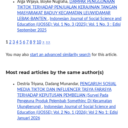
Arga Wijaya, Boyke Nugraha,
DAMPAK PENGGUNAAN
TIKTOK TERHADAP PENJUALAN KERAJINAN TANGAN
MASYARAKAT BADUY KECAMATAN LEUWIDAMAR
LEBAK-BANTEN
,
Indonesian Journal of Social Science and
Education (IJOSSE): Vol. 1 No. 3 (2025): Vol. 1 No. 3 : Edisi
September 2025
1
2
3
4
5
6
7
8
9
10
>
>>
You may also
start an advanced similarity search
for this article.
Most read articles by the same author(s)
Destria Triyana, Dadang Munandar,
PENGARUH SOSIAL
MEDIA TIKTOK DAN INFLUENCER TASYA FARASYA
TERHADAP KEPUTUSAN PEMBELIAN (Survei Pada
Pengguna Produk Pelembab Somethinc Di Kecamatan
Ujungberung)
,
Indonesian Journal of Social Science and
Education (IJOSSE): Vol. 2 No. 1 (2026): Vol 2 No 1: Edisi
Januari 2026