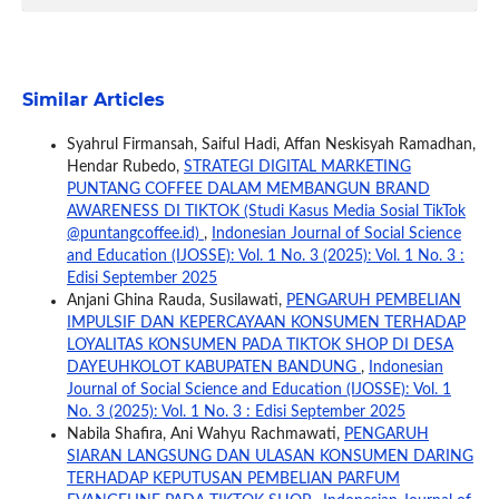
Similar Articles
Syahrul Firmansah, Saiful Hadi, Affan Neskisyah Ramadhan,
Hendar Rubedo,
STRATEGI DIGITAL MARKETING
PUNTANG COFFEE DALAM MEMBANGUN BRAND
AWARENESS DI TIKTOK (Studi Kasus Media Sosial TikTok
@puntangcoffee.id)
,
Indonesian Journal of Social Science
and Education (IJOSSE): Vol. 1 No. 3 (2025): Vol. 1 No. 3 :
Edisi September 2025
Anjani Ghina Rauda, Susilawati,
PENGARUH PEMBELIAN
IMPULSIF DAN KEPERCAYAAN KONSUMEN TERHADAP
LOYALITAS KONSUMEN PADA TIKTOK SHOP DI DESA
DAYEUHKOLOT KABUPATEN BANDUNG
,
Indonesian
Journal of Social Science and Education (IJOSSE): Vol. 1
No. 3 (2025): Vol. 1 No. 3 : Edisi September 2025
Nabila Shafira, Ani Wahyu Rachmawati,
PENGARUH
SIARAN LANGSUNG DAN ULASAN KONSUMEN DARING
TERHADAP KEPUTUSAN PEMBELIAN PARFUM