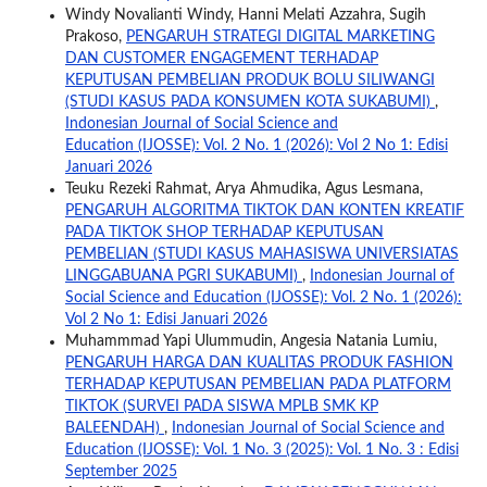
Windy Novalianti Windy, Hanni Melati Azzahra, Sugih
Prakoso,
PENGARUH STRATEGI DIGITAL MARKETING
DAN CUSTOMER ENGAGEMENT TERHADAP
KEPUTUSAN PEMBELIAN PRODUK BOLU SILIWANGI
(STUDI KASUS PADA KONSUMEN KOTA SUKABUMI)
,
Indonesian Journal of Social Science and
Education (IJOSSE): Vol. 2 No. 1 (2026): Vol 2 No 1: Edisi
Januari 2026
Teuku Rezeki Rahmat, Arya Ahmudika, Agus Lesmana,
PENGARUH ALGORITMA TIKTOK DAN KONTEN KREATIF
PADA TIKTOK SHOP TERHADAP KEPUTUSAN
PEMBELIAN (STUDI KASUS MAHASISWA UNIVERSIATAS
LINGGABUANA PGRI SUKABUMI)
,
Indonesian Journal of
Social Science and Education (IJOSSE): Vol. 2 No. 1 (2026):
Vol 2 No 1: Edisi Januari 2026
Muhammmad Yapi Ulummudin, Angesia Natania Lumiu,
PENGARUH HARGA DAN KUALITAS PRODUK FASHION
TERHADAP KEPUTUSAN PEMBELIAN PADA PLATFORM
TIKTOK (SURVEI PADA SISWA MPLB SMK KP
BALEENDAH)
,
Indonesian Journal of Social Science and
Education (IJOSSE): Vol. 1 No. 3 (2025): Vol. 1 No. 3 : Edisi
September 2025