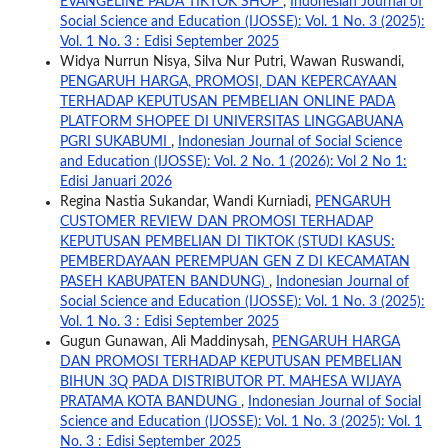
EVANGELINE PADA TIKTOK SHOP
,
Indonesian Journal of
Social Science and Education (IJOSSE): Vol. 1 No. 3 (2025):
Vol. 1 No. 3 : Edisi September 2025
Widya Nurrun Nisya, Silva Nur Putri, Wawan Ruswandi,
PENGARUH HARGA, PROMOSI, DAN KEPERCAYAAN
TERHADAP KEPUTUSAN PEMBELIAN ONLINE PADA
PLATFORM SHOPEE DI UNIVERSITAS LINGGABUANA
PGRI SUKABUMI
,
Indonesian Journal of Social Science
and Education (IJOSSE): Vol. 2 No. 1 (2026): Vol 2 No 1:
Edisi Januari 2026
Regina Nastia Sukandar, Wandi Kurniadi,
PENGARUH
CUSTOMER REVIEW DAN PROMOSI TERHADAP
KEPUTUSAN PEMBELIAN DI TIKTOK (STUDI KASUS:
PEMBERDAYAAN PEREMPUAN GEN Z DI KECAMATAN
PASEH KABUPATEN BANDUNG)
,
Indonesian Journal of
Social Science and Education (IJOSSE): Vol. 1 No. 3 (2025):
Vol. 1 No. 3 : Edisi September 2025
Gugun Gunawan, Ali Maddinysah,
PENGARUH HARGA
DAN PROMOSI TERHADAP KEPUTUSAN PEMBELIAN
BIHUN 3Q PADA DISTRIBUTOR PT. MAHESA WIJAYA
PRATAMA KOTA BANDUNG
,
Indonesian Journal of Social
Science and Education (IJOSSE): Vol. 1 No. 3 (2025): Vol. 1
No. 3 : Edisi September 2025