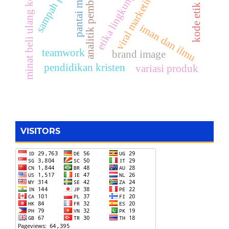
minat beli ulang konsumen
kode etik akuntan
analitik pembelajaran
sampah pesisir
etika lingkungan
viral marketing
iman dan ilmu
teamwork
brand image
pendidikan kristen
variasi produk
VISITORS