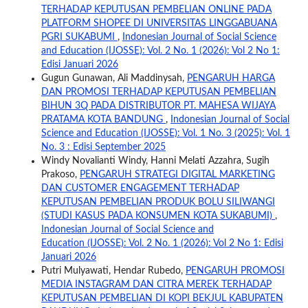
TERHADAP KEPUTUSAN PEMBELIAN ONLINE PADA
PLATFORM SHOPEE DI UNIVERSITAS LINGGABUANA
PGRI SUKABUMI
,
Indonesian Journal of Social Science
and Education (IJOSSE): Vol. 2 No. 1 (2026): Vol 2 No 1:
Edisi Januari 2026
Gugun Gunawan, Ali Maddinysah,
PENGARUH HARGA
DAN PROMOSI TERHADAP KEPUTUSAN PEMBELIAN
BIHUN 3Q PADA DISTRIBUTOR PT. MAHESA WIJAYA
PRATAMA KOTA BANDUNG
,
Indonesian Journal of Social
Science and Education (IJOSSE): Vol. 1 No. 3 (2025): Vol. 1
No. 3 : Edisi September 2025
Windy Novalianti Windy, Hanni Melati Azzahra, Sugih
Prakoso,
PENGARUH STRATEGI DIGITAL MARKETING
DAN CUSTOMER ENGAGEMENT TERHADAP
KEPUTUSAN PEMBELIAN PRODUK BOLU SILIWANGI
(STUDI KASUS PADA KONSUMEN KOTA SUKABUMI)
,
Indonesian Journal of Social Science and
Education (IJOSSE): Vol. 2 No. 1 (2026): Vol 2 No 1: Edisi
Januari 2026
Putri Mulyawati, Hendar Rubedo,
PENGARUH PROMOSI
MEDIA INSTAGRAM DAN CITRA MEREK TERHADAP
KEPUTUSAN PEMBELIAN DI KOPI BEKJUL KABUPATEN