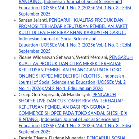
BANDUNG
,
Indonesian Journal of Social Science and
Education (IJOSSE): Vol. 1 No. 3 (2025): Vol. 1 No. 3 : Edisi
September 2025
Sansan Jelianti,
PENGARUH KUALITAS PRODUK DAN
PROMOSI TERHADAP KEPUTUSAN PEMBELIAN JAKET
KULIT DI LEATHER FIRAZ KHAN KABUPATEN GARUT
,
Indonesian Journal of Social Science and
Education (IJOSSE): Vol. 1 No. 3 (2025): Vol. 1 No. 3 : Edisi
September 2025
Zidane Wildansyah Setiawan, Wentri Merdiani,
PENGARUH
KUALITAS PRODUK DAN CITRA MEREK TERHADAP
KEPUTUSAN PEMBELIAN PELANGGAN PADA TOKO
ONLINE SHOPEE MIDDLEHIGH CLOTHS
,
Indonesian
Journal of Social Science and Education (IJOSSE): Vol. 2
No. 1 (2026): Vol 2 No 1: Edisi Januari 2026
Cecep Oon Supriyadi, Ali Maddinsyah,
PENGARUH
SHOPEE LIVE DAN CUSTOMER REVIEW TERHADAP
KEPUTUSAN PEMBELIAN BAGI PENGGUNA E-
COMMERCE SHOPEE PADA TOKO SANDAL SHESHE X
BINTANG
,
Indonesian Journal of Social Science and
Education (IJOSSE): Vol. 1 No. 3 (2025): Vol. 1 No. 3 : Edisi
September 2025
Destria Triyana, Dadang Munandar,
PENGARUH SOSIAL