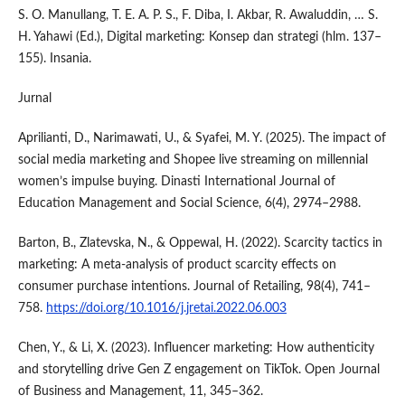
S. O. Manullang, T. E. A. P. S., F. Diba, I. Akbar, R. Awaluddin, … S.
H. Yahawi (Ed.), Digital marketing: Konsep dan strategi (hlm. 137–
155). Insania.
Jurnal
Aprilianti, D., Narimawati, U., & Syafei, M. Y. (2025). The impact of
social media marketing and Shopee live streaming on millennial
women’s impulse buying. Dinasti International Journal of
Education Management and Social Science, 6(4), 2974–2988.
Barton, B., Zlatevska, N., & Oppewal, H. (2022). Scarcity tactics in
marketing: A meta-analysis of product scarcity effects on
consumer purchase intentions. Journal of Retailing, 98(4), 741–
758.
https://doi.org/10.1016/j.jretai.2022.06.003
Chen, Y., & Li, X. (2023). Influencer marketing: How authenticity
and storytelling drive Gen Z engagement on TikTok. Open Journal
of Business and Management, 11, 345–362.