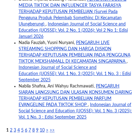
MEDIA TIKTOK DAN INFLUENCER TASYA FARASYA
TERHADAP KEPUTUSAN PEMBELIAN (Survei Pada
Pengguna Produk Pelembab Somethinc Di Kecamatan
Ujungberung)
,
Indonesian Journal of Social Science and
Education (IJOSSE): Vol. 2 No. 1 (2026): Vol 2 No 1: Edisi
Januari 2026
Nadia Fauziah, Yusni Nuryani,
PENGARUH LIVE
STREAMING SHOPPING DAN HARGA DISKON
TERHADAP KEPUTUSAN PEMBELIAN PADA PENGGUNA
TIKTOK MEXSHAMALL DI KECAMATAN SINGAPARNA
,
Indonesian Journal of Social Science and
Education (IJOSSE): Vol. 1 No. 3 (2025): Vol. 1 No. 3 : Edisi
September 2025
Nabila Shafira, Ani Wahyu Rachmawati,
PENGARUH
SIARAN LANGSUNG DAN ULASAN KONSUMEN DARING
TERHADAP KEPUTUSAN PEMBELIAN PARFUM
EVANGELINE PADA TIKTOK SHOP
,
Indonesian Journal of
Social Science and Education (IJOSSE): Vol. 1 No. 3 (2025):
Vol. 1 No. 3 : Edisi September 2025
1
2
3
4
5
6
7
8
9
10
>
>>