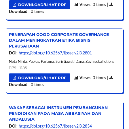
DOWNLOAD/LIHAT PDF
|
Views
: 0 times |
Download
: 0 times
PENERAPAN GOOD CORPORATE GOVERNANCE
DALAM MENINGKATKAN ETIKA BISNIS
PERUSAHAAN
DOI:
https://doi.org/10.62567/ijosse.v2i3.2801
Neta Nirda, Paoloa. Pariama, Suristiawati Dana, ZavhisckaTjotjona
1179 - 1185
DOWNLOAD/LIHAT PDF
|
Views
: 0 times |
Download
: 0 times
WAKAF SEBAGAI INSTRUMEN PEMBANGUNAN
PENDIDIKAN PADA MASA ABBASIYAH DAN
ANDALUSIA
DOI:
https://doi.org/10.62567/ijosse.v2i3.2834