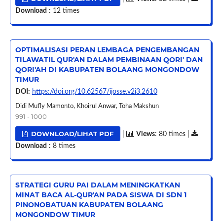
Download
: 12 times
OPTIMALISASI PERAN LEMBAGA PENGEMBANGAN
TILAWATIL QUR'AN DALAM PEMBINAAN QORI' DAN
QORI'AH DI KABUPATEN BOLAANG MONGONDOW
TIMUR
DOI:
https://doi.org/10.62567/ijosse.v2i3.2610
Didi Mufly Mamonto, Khoirul Anwar, Toha Makshun
991 - 1000
DOWNLOAD/LIHAT PDF
|
Views
: 80 times |
Download
: 8 times
STRATEGI GURU PAI DALAM MENINGKATKAN
MINAT BACA AL-QUR'AN PADA SISWA DI SDN 1
PINONOBATUAN KABUPATEN BOLAANG
MONGONDOW TIMUR