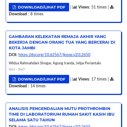
DOWNLOAD/LIHAT PDF
|
Views
: 51 times |
Download
: 8 times
GAMBARAN KELEKATAN REMAJA AKHIR YANG
BEKERJA DENGAN ORANG TUA YANG BERCERAI DI
KOTA JAMBI
DOI:
https://doi.org/10.62567/ijosse.v2i3.2650
Widya Rahmahdani Siregar, Agung Iranda, Jelpa Periantalo
941 - 947
DOWNLOAD/LIHAT PDF
|
Views
: 17 times |
Download
: 14 times
ANALISIS PENGENDALIAN MUTU PROTHROMBIN
TIME DI LABORATORIUM RUMAH SAKIT KASIH IBU
SELAMA SATU TAHUN