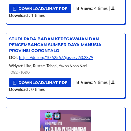
DOWNLOAD/LIHAT PDF
|
Views
: 4 times |
Download
: 1 times
STUDI PADA BADAN KEPEGAWAIAN DAN
PENGEMBANGAN SUMBER DAYA MANUSIA
PROVINSI GORONTALO
DOI:
https://doi.org/10.62567/ijosse.v2i3.2879
Widyarti Liko, Rustam Tohopi, Yakop Noho Nani
1082 - 1090
DOWNLOAD/LIHAT PDF
|
Views
: 9 times |
Download
: 0 times