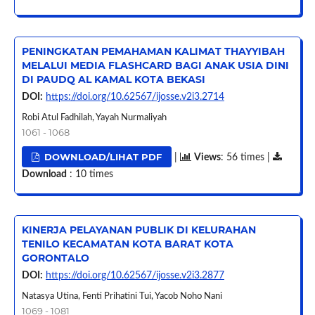
PENINGKATAN PEMAHAMAN KALIMAT THAYYIBAH
MELALUI MEDIA FLASHCARD BAGI ANAK USIA DINI
DI PAUDQ AL KAMAL KOTA BEKASI
DOI:
https://doi.org/10.62567/ijosse.v2i3.2714
Robi Atul Fadhilah, Yayah Nurmaliyah
1061 - 1068
DOWNLOAD/LIHAT PDF
|
Views
: 56 times |
Download
: 10 times
KINERJA PELAYANAN PUBLIK DI KELURAHAN
TENILO KECAMATAN KOTA BARAT KOTA
GORONTALO
DOI:
https://doi.org/10.62567/ijosse.v2i3.2877
Natasya Utina, Fenti Prihatini Tui, Yacob Noho Nani
1069 - 1081