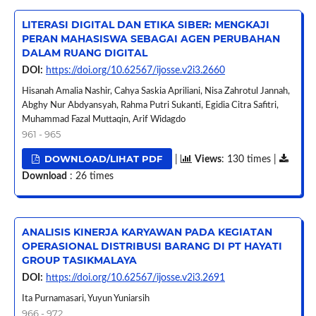
LITERASI DIGITAL DAN ETIKA SIBER: MENGKAJI
PERAN MAHASISWA SEBAGAI AGEN PERUBAHAN
DALAM RUANG DIGITAL
DOI:
https://doi.org/10.62567/ijosse.v2i3.2660
Hisanah Amalia Nashir, Cahya Saskia Apriliani, Nisa Zahrotul Jannah,
Abghy Nur Abdyansyah, Rahma Putri Sukanti, Egidia Citra Safitri,
Muhammad Fazal Muttaqin, Arif Widagdo
961 - 965
DOWNLOAD/LIHAT PDF
|
Views
: 130 times |
Download
: 26 times
ANALISIS KINERJA KARYAWAN PADA KEGIATAN
OPERASIONAL DISTRIBUSI BARANG DI PT HAYATI
GROUP TASIKMALAYA
DOI:
https://doi.org/10.62567/ijosse.v2i3.2691
Ita Purnamasari, Yuyun Yuniarsih
966 - 972