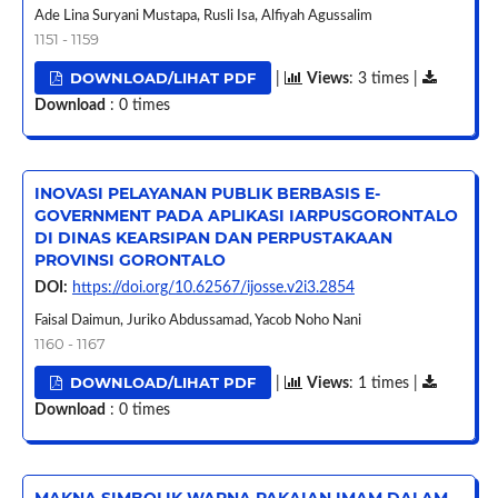
Ade Lina Suryani Mustapa, Rusli Isa, Alfiyah Agussalim
1151 - 1159
DOWNLOAD/LIHAT PDF
|
Views
: 3 times |
Download
: 0 times
INOVASI PELAYANAN PUBLIK BERBASIS E-
GOVERNMENT PADA APLIKASI IARPUSGORONTALO
DI DINAS KEARSIPAN DAN PERPUSTAKAAN
PROVINSI GORONTALO
DOI:
https://doi.org/10.62567/ijosse.v2i3.2854
Faisal Daimun, Juriko Abdussamad, Yacob Noho Nani
1160 - 1167
DOWNLOAD/LIHAT PDF
|
Views
: 1 times |
Download
: 0 times