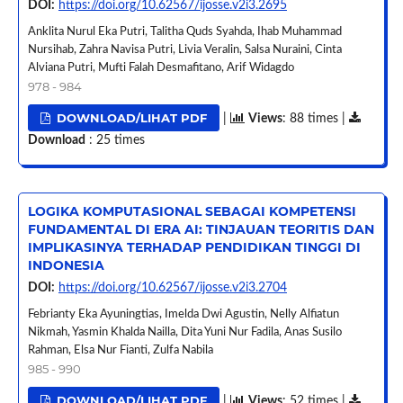
DOI:
https://doi.org/10.62567/ijosse.v2i3.2695
Anklita Nurul Eka Putri, Talitha Quds Syahda, Ihab Muhammad
Nursihab, Zahra Navisa Putri, Livia Veralin, Salsa Nuraini, Cinta
Alviana Putri, Mufti Falah Desmafitano, Arif Widagdo
978 - 984
DOWNLOAD/LIHAT PDF
|
Views
: 88 times |
Download
: 25 times
LOGIKA KOMPUTASIONAL SEBAGAI KOMPETENSI
FUNDAMENTAL DI ERA AI: TINJAUAN TEORITIS DAN
IMPLIKASINYA TERHADAP PENDIDIKAN TINGGI DI
INDONESIA
DOI:
https://doi.org/10.62567/ijosse.v2i3.2704
Febrianty Eka Ayuningtias, Imelda Dwi Agustin, Nelly Alfiatun
Nikmah, Yasmin Khalda Nailla, Dita Yuni Nur Fadila, Anas Susilo
Rahman, Elsa Nur Fianti, Zulfa Nabila
985 - 990
DOWNLOAD/LIHAT PDF
|
Views
: 52 times |