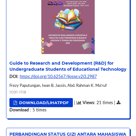
Guide to Research and Development (R&D) for
Undergraduate Students of Educational Technology
DOI:
https://doi.org/10.62567/ijosse.v2i3.2987
Frezy Paputungan, Iwan B. Jassin, Abd. Rahman K. Ma'ruf
1091-1118
DOWNLOAD/LIHATPDF
|
Views
: 21 times |
Download
: 5 times
PERBANDINGAN STATUS GIZI ANTARA MAHASISWA