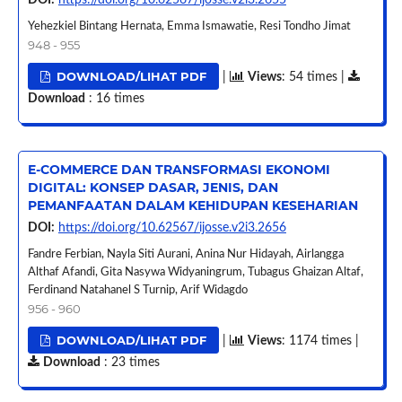
DOI:
https://doi.org/10.62567/ijosse.v2i3.2655
Yehezkiel Bintang Hernata, Emma Ismawatie, Resi Tondho Jimat
948 - 955
DOWNLOAD/LIHAT PDF
|
Views
: 54 times |
Download
: 16 times
E-COMMERCE DAN TRANSFORMASI EKONOMI
DIGITAL: KONSEP DASAR, JENIS, DAN
PEMANFAATAN DALAM KEHIDUPAN KESEHARIAN
DOI:
https://doi.org/10.62567/ijosse.v2i3.2656
Fandre Ferbian, Nayla Siti Aurani, Anina Nur Hidayah, Airlangga
Althaf Afandi, Gita Nasywa Widyaningrum, Tubagus Ghaizan Altaf,
Ferdinand Natahanel S Turnip, Arif Widagdo
956 - 960
DOWNLOAD/LIHAT PDF
|
Views
: 1174 times |
Download
: 23 times