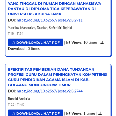
YANG TINGGAL DI RUMAH DENGAN MAHASISWA
RANTAU DI DIPLOMA TIGA KEPERAWATAN DI
UNIVERSITAS ABULYATAMA
DOI:
https://doi.org/10.62567/ijosse.v2i3.2911
Yusrika, Mansuriza, Fauziah, Safitri Sri Rejeki
1119 - 1124
DOWNLOAD/LIHAT PDF
|
Views
: 10 times |
Download
: 0 times
EFEKTIFITAS PEMBERIAN DANA TUNJANGAN
PROFESI GURU DALAM PENINGKATAN KOMPETENSI
GURU PENDIDIKAN AGAMA ISLAM DI KAB.
BOLAANG MONGONDOW TIMUR
DOI:
https://doi.org/10.62567/ijosse.v2i3.2744
Ronald Andaria
1125 - 1140
DOWNLOAD/LIHAT PDF
|
Views
: 1 times |