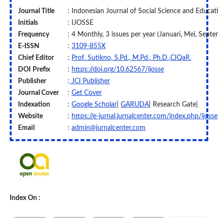
Journal Title
: Indonesian Journal of Social Science and Educat
Initials
: IJOSSE
Frequency
: 4 Monthly, 3 issues per year (Januari, Mei, Sept
E-ISSN
:
3109-855X
Chief Editor
:
Prof. Sutikno, S.Pd., M.Pd., Ph.D.,CIQaR.
DOI
Prefix
:
https://doi.org/10.62567/ijosse
Publisher
:
JCI Publisher
Journal Cover
:
Get Cover
Indexation
:
Google Scholar
|
GARUDA
| Research Gate|
Website
:
https://e-jurnal.jurnalcenter.com/index.php/ijosse
Email
:
admin@jurnalcenter.com
Index On :