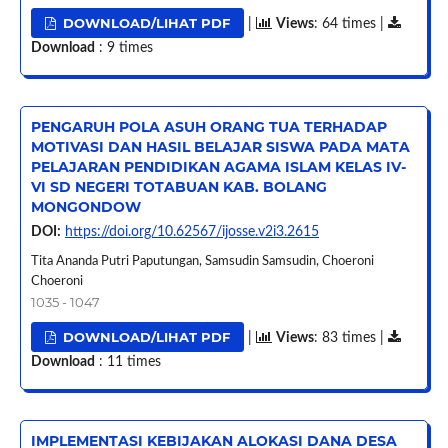
DOWNLOAD/LIHAT PDF
|
Views
: 64 times |
Download
: 9 times
PENGARUH POLA ASUH ORANG TUA TERHADAP
MOTIVASI DAN HASIL BELAJAR SISWA PADA MATA
PELAJARAN PENDIDIKAN AGAMA ISLAM KELAS IV-
VI SD NEGERI TOTABUAN KAB. BOLANG
MONGONDOW
DOI:
https://doi.org/10.62567/ijosse.v2i3.2615
Tita Ananda Putri Paputungan, Samsudin Samsudin, Choeroni
Choeroni
1035 - 1047
DOWNLOAD/LIHAT PDF
|
Views
: 83 times |
Download
: 11 times
IMPLEMENTASI KEBIJAKAN ALOKASI DANA DESA