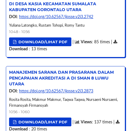
DI DESA KASIA KECAMATAN SUMALATA
KABUPATEN GORONTALO UTARA
DOI:
https://doi.org/10.62567/ijosse.v2i3.2742
Yuliana Latongko, Rustam Tohopi, Romy Tantu
1048 - 1056
DOWNLOAD/LIHAT PDF
|
Views
: 85 times |
Download
: 13 times
MANAJEMEN SARANA DAN PRASARANA DALAM
PENCAPAIAN AKREDITASI A DI SMAN 8 LUWU
UTARA
DOI:
https://doi.org/10.62567/ijosse.v2i3.2873
Rosita Rosita, Makmur Makmur, Taqwa Taqwa, Nursaeni Nursaeni,
Firmansyah Firmansyah
1056 - 1060
DOWNLOAD/LIHAT PDF
|
Views
: 137 times |
Download
: 20 times