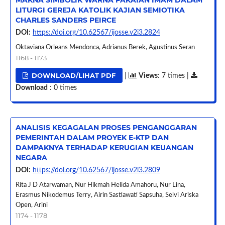
MAKNA SIMBOLIK WARNA PAKAIAN IMAM DALAM
LITURGI GEREJA KATOLIK KAJIAN SEMIOTIKA
CHARLES SANDERS PEIRCE
DOI:
https://doi.org/10.62567/ijosse.v2i3.2824
Oktaviana Orleans Mendonca, Adrianus Berek, Agustinus Seran
1168 - 1173
DOWNLOAD/LIHAT PDF
|
Views
: 7 times |
Download
: 0 times
ANALISIS KEGAGALAN PROSES PENGANGGARAN
PEMERINTAH DALAM PROYEK E-KTP DAN
DAMPAKNYA TERHADAP KERUGIAN KEUANGAN
NEGARA
DOI:
https://doi.org/10.62567/ijosse.v2i3.2809
Rita J D Atarwaman, Nur Hikmah Helida Amahoru, Nur Lina,
Erasmus Nikodemus Terry, Airin Sastiawati Sapsuha, Selvi Ariska
Open, Arini
1174 - 1178