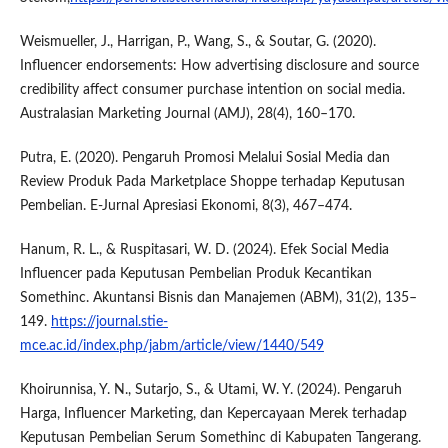
Weismueller, J., Harrigan, P., Wang, S., & Soutar, G. (2020).
Influencer endorsements: How advertising disclosure and source
credibility affect consumer purchase intention on social media.
Australasian Marketing Journal (AMJ), 28(4), 160–170.
Putra, E. (2020). Pengaruh Promosi Melalui Sosial Media dan
Review Produk Pada Marketplace Shoppe terhadap Keputusan
Pembelian. E-Jurnal Apresiasi Ekonomi, 8(3), 467–474.
Hanum, R. L., & Ruspitasari, W. D. (2024). Efek Social Media
Influencer pada Keputusan Pembelian Produk Kecantikan
Somethinc. Akuntansi Bisnis dan Manajemen (ABM), 31(2), 135–
149.
https://journal.stie-
mce.ac.id/index.php/jabm/article/view/1440/549
Khoirunnisa, Y. N., Sutarjo, S., & Utami, W. Y. (2024). Pengaruh
Harga, Influencer Marketing, dan Kepercayaan Merek terhadap
Keputusan Pembelian Serum Somethinc di Kabupaten Tangerang.