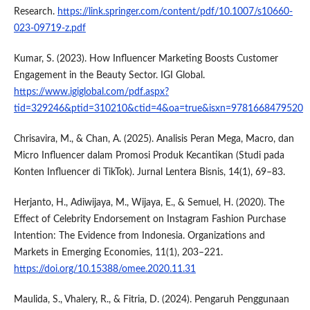
Research.
https://link.springer.com/content/pdf/10.1007/s10660-
023-09719-z.pdf
Kumar, S. (2023). How Influencer Marketing Boosts Customer
Engagement in the Beauty Sector. IGI Global.
https://www.igiglobal.com/pdf.aspx?
tid=329246&ptid=310210&ctid=4&oa=true&isxn=9781668479520
Chrisavira, M., & Chan, A. (2025). Analisis Peran Mega, Macro, dan
Micro Influencer dalam Promosi Produk Kecantikan (Studi pada
Konten Influencer di TikTok). Jurnal Lentera Bisnis, 14(1), 69–83.
Herjanto, H., Adiwijaya, M., Wijaya, E., & Semuel, H. (2020). The
Effect of Celebrity Endorsement on Instagram Fashion Purchase
Intention: The Evidence from Indonesia. Organizations and
Markets in Emerging Economies, 11(1), 203–221.
https://doi.org/10.15388/omee.2020.11.31
Maulida, S., Vhalery, R., & Fitria, D. (2024). Pengaruh Penggunaan