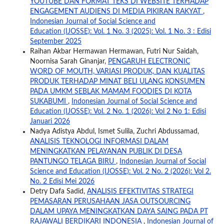
YOUTUBE DAN FORMAT TEKS DI WEBSITE TERHADAP
ENGAGEMENT AUDIENS DI MEDIA PIKIRAN RAKYAT
,
Indonesian Journal of Social Science and
Education (IJOSSE): Vol. 1 No. 3 (2025): Vol. 1 No. 3 : Edisi
September 2025
Raihan Akbar Hermawan Hermawan, Futri Nur Saidah,
Noornisa Sarah Ginanjar,
PENGARUH ELECTRONIC
WORD OF MOUTH, VARIASI PRODUK, DAN KUALITAS
PRODUK TERHADAP MINAT BELI ULANG KONSUMEN
PADA UMKM SEBLAK MAMAM FOODIES DI KOTA
SUKABUMI
,
Indonesian Journal of Social Science and
Education (IJOSSE): Vol. 2 No. 1 (2026): Vol 2 No 1: Edisi
Januari 2026
Nadya Adistya Abdul, Ismet Sulila, Zuchri Abdussamad,
ANALISIS TEKNOLOGI INFORMASI DALAM
MENINGKATKAN PELAYANAN PUBLIK DI DESA
PANTUNGO TELAGA BIRU
,
Indonesian Journal of Social
Science and Education (IJOSSE): Vol. 2 No. 2 (2026): Vol 2.
No. 2 Edisi Mei 2026
Detry Dafa Sadid,
ANALISIS EFEKTIVITAS STRATEGI
PEMASARAN PERUSAHAAN JASA OUTSOURCING
DALAM UPAYA MENINGKATKAN DAYA SAING PADA PT
RAJAWALI BERDIKARI INDONESIA
,
Indonesian Journal of