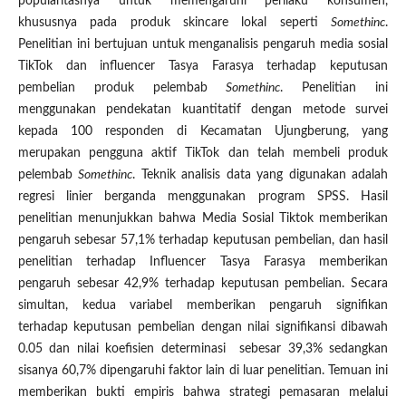
popularitasnya untuk memengaruhi perilaku konsumen,
khususnya pada produk skincare lokal seperti
Somethinc
.
Penelitian ini bertujuan untuk menganalisis pengaruh media sosial
TikTok dan influencer Tasya Farasya terhadap keputusan
pembelian produk pelembab
Somethinc
. Penelitian ini
menggunakan pendekatan kuantitatif dengan metode survei
kepada 100 responden di Kecamatan Ujungberung, yang
merupakan pengguna aktif TikTok dan telah membeli produk
pelembab
Somethinc
. Teknik analisis data yang digunakan adalah
regresi linier berganda menggunakan program SPSS. Hasil
penelitian menunjukkan bahwa Media Sosial Tiktok memberikan
pengaruh sebesar 57,1% terhadap keputusan pembelian, dan hasil
penelitian terhadap Influencer Tasya Farasya memberikan
pengaruh sebesar 42,9% terhadap keputusan pembelian. Secara
simultan, kedua variabel memberikan pengaruh signifikan
terhadap keputusan pembelian dengan nilai signifikansi dibawah
0.05 dan nilai koefisien determinasi sebesar 39,3% sedangkan
sisanya 60,7% dipengaruhi faktor lain di luar penelitian. Temuan ini
memberikan bukti empiris bahwa strategi pemasaran melalui