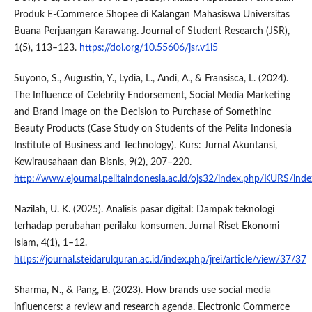
Produk E-Commerce Shopee di Kalangan Mahasiswa Universitas
Buana Perjuangan Karawang. Journal of Student Research (JSR),
1(5), 113–123.
https://doi.org/10.55606/jsr.v1i5
Suyono, S., Augustin, Y., Lydia, L., Andi, A., & Fransisca, L. (2024).
The Influence of Celebrity Endorsement, Social Media Marketing
and Brand Image on the Decision to Purchase of Somethinc
Beauty Products (Case Study on Students of the Pelita Indonesia
Institute of Business and Technology). Kurs: Jurnal Akuntansi,
Kewirausahaan dan Bisnis, 9(2), 207–220.
http://www.ejournal.pelitaindonesia.ac.id/ojs32/index.php/KURS/inde
Nazilah, U. K. (2025). Analisis pasar digital: Dampak teknologi
terhadap perubahan perilaku konsumen. Jurnal Riset Ekonomi
Islam, 4(1), 1–12.
https://journal.steidarulquran.ac.id/index.php/jrei/article/view/37/37
Sharma, N., & Pang, B. (2023). How brands use social media
influencers: a review and research agenda. Electronic Commerce