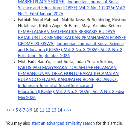
MARKETPLACE SHOPEE
,
Indonesian Journal of Social
Science and Education (IJOSSE): Vol. 2 No. 1 (2026): Vol 2
No 1: Edisi Januari 2026
Fathiah Nurul Rahmah, Nabilla Tasya Br Sembiring, Rustina
Hutabarat, Kristin Angel Br Barus, Maya Alemina Ketaren,
PEMBELAJARAN MATEMATIKA BERBASIS BUDAYA
BATAK UNTUK MENINGKATKAN PEMAHAMAN KONSEP
GEOMETRI SISWA
,
Indonesian Journal of Social Science
and Education (IJOSSE): Vol. 2 No. 3 (2026): Vol 2. No. 3
Edisi Juni - September 2026
Moh Fadli Bado'o, Ismet Sulila, Indah Yuliani Solihin,
PARTISIPASI MASYARAKAT DALAM PERENCANAAN
PEMBANGUNAN DESA HUNTU BARAT KECAMATAN
BULANGO SELATAN KABUPATEN BONE BOLANGO
,
Indonesian Journal of Social Science and
Education (IJOSSE): Vol. 2 No. 2 (2026): Vol 2. No. 2 Edisi
Mei 2026
<<
<
5
6
7
8
9
10
11
12
13
14
>
>>
You may also
start an advanced similarity search
for this article.