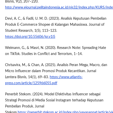
Bisnis, 9(2), 207–220.
http://www.ejournal.pelitaindonesia.ac.id/ojs32/index.php/KURS/inde
Devi, A. C., & Fadli, U. M. D. (2023). Analisis Keputusan Pembelian
Produk E-Commerce Shopee di Kalangan Mahasiswa. Journal of
Student Research, 1(5), 113–123.
https://doi.org/10.55606/jsr.v1i5
Weimann, G., & Masri, N. (2020). Research Note: Spreading Hate
on TikTok. Studies in Conflict and Terrorism, 1–14.
Chrisavira, M., & Chan, A. (2025). Analisis Peran Mega, Macro, dan
Micro Influencer dalam Promosi Produk Kecantikan. Jurnal
Lentera Bisnis, 14(1), 69–83.
https://www.atlantis-
press.com/article/125966055.pdf
Penerbit Stekom. (2024). Model Efektivitas Influencer sebagai
Strategi Promosi di Media Sosial Instagram terhadap Keputusan
Pembelian Produk. Jurnal
Stekom,
https://penerbit.stekom.ac.id/index.php/yayasanpat/article/