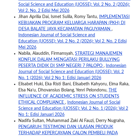
Social Science and Education (IJOSSE): Vol. 2 No. 2 (2026):
Vol 2. No. 2 Edisi Mei 2026
Jihan Aprilia Dai, Ismet Sulila, Romy Tantu,
IMPLEMENTASI
KEBIJAKAN PROGRAM KELUARGA HARAPAN (PKH) DI
DESA BALATE JAYA KECAMATAN PAGUYAMAN
,
Indonesian Journal of Social Science and
Education (IJOSSE): Vol. 2 No. 2 (2026): Vol 2. No. 2 Edisi
Mei 2026
Nabila, Alauddin, Firmansyah,
STRATEGI MANAJEMEN
KONFLIK DALAM MENGATASI PERILAKU BULLYING
PESERTA DIDIK DI SMP NEGERI 7 PALOPO
,
Indonesian
Journal of Social Science and Education (IJOSSE): Vol. 2
No. 1 (2026): Vol 2 No 1: Edisi Januari 2026
Elisabet Huki, Eka Risti Bani, Elisabeth Kahyoru, Elma Raka,
Elsa Na’u, Dhovansius Bolang, Yenri Pelondonu,
THE
INFLUENCE OF ACADEMIC STRESS ON STUDENTS
ETHICAL COMPLIANCE
,
Indonesian Journal of Social
Science and Education (IJOSSE): Vol. 2 No. 1 (2026): Vol 2
No 1: Edisi Januari 2026
Nadifa Sultan, Muhammad Zaki Al Fauzi, Derry Nugraha,
PENGARUH TESTIMONI DAN ULASAN PRODUK
TERHADAP KEPERCAYAAN CALON PEMBELI PADA