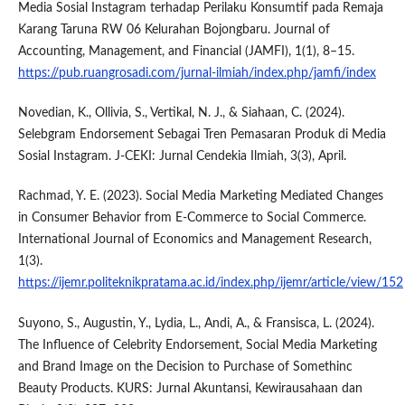
Media Sosial Instagram terhadap Perilaku Konsumtif pada Remaja
Karang Taruna RW 06 Kelurahan Bojongbaru. Journal of
Accounting, Management, and Financial (JAMFI), 1(1), 8–15.
https://pub.ruangrosadi.com/jurnal-ilmiah/index.php/jamfi/index
Novedian, K., Ollivia, S., Vertikal, N. J., & Siahaan, C. (2024).
Selebgram Endorsement Sebagai Tren Pemasaran Produk di Media
Sosial Instagram. J-CEKI: Jurnal Cendekia Ilmiah, 3(3), April.
Rachmad, Y. E. (2023). Social Media Marketing Mediated Changes
in Consumer Behavior from E-Commerce to Social Commerce.
International Journal of Economics and Management Research,
1(3).
https://ijemr.politeknikpratama.ac.id/index.php/ijemr/article/view/152
Suyono, S., Augustin, Y., Lydia, L., Andi, A., & Fransisca, L. (2024).
The Influence of Celebrity Endorsement, Social Media Marketing
and Brand Image on the Decision to Purchase of Somethinc
Beauty Products. KURS: Jurnal Akuntansi, Kewirausahaan dan