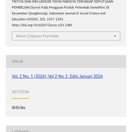
TIKTOK DAN INFLUENCER TASYA FARASYA TERHADAP KEPUTUSAN
PEMBELIAN (Survei Pada Pengguna Produk Pelembab Somethinc Di
Kecamatan Ujungberung).
Indonesian Journal of Social Science and
Education (IJOSSE)
,
2
(1), 1317–1333.
https://doi.org/10.62567/ijosse.v2i1.1380
More Citation Formats
ISSUE
Vol. 2 No. 1 (2026): Vol 2 No 1: Edisi Januari 2026
SECTION
Articles
LICENSE