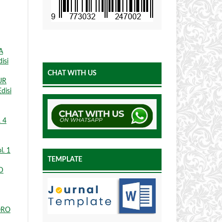
A
isi
CHAT WITH US
UR
disi
. 4
l. 1
TEMPLATE
D
ORO