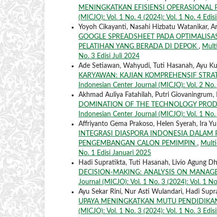
MENINGKATKAN EFISIENSI OPERASIONA
(MICJO): Vol. 1 No. 4 (2024): Vol. 1 No. 4 Edi
Yoyoh Cikayanti, Nasahi Hizbatu Watanikar, Ar
GOOGLE SPREADSHEET PADA OPTIMALISA
PELATIHAN YANG BERADA DI DEPOK
,
Multi
No. 3 Edisi Juli 2024
Ade Setiawan, Wahyudi, Tuti Hasanah, Ayu K
KARYAWAN: KAJIAN KOMPREHENSIF STRA
Indonesian Center Journal (MICJO): Vol. 2 No. 
Akhmad Auliya Fatahilah, Putri Giovaningrum, 
DOMINATION OF THE TECHNOLOGY PRODU
Indonesian Center Journal (MICJO): Vol. 1 No. 3
Affriyanto Gema Prakoso, Helen Syerah, Ira Yu
INTEGRASI DIASPORA INDONESIA DALAM
PENGEMBANGAN CALON PEMIMPIN
,
Multi
No. 1 Edisi Januari 2025
Hadi Supratikta, Tuti Hasanah, Livio Agung D
DECISION-MAKING: ANALYSIS ON MANA
Journal (MICJO): Vol. 1 No. 3 (2024): Vol. 1 No
Ayu Sekar Rini, Nur Asti Wulandari, Hadi Supr
UPAYA MENINGKATKAN MUTU PENDIDIKA
(MICJO): Vol. 1 No. 3 (2024): Vol. 1 No. 3 Edisi