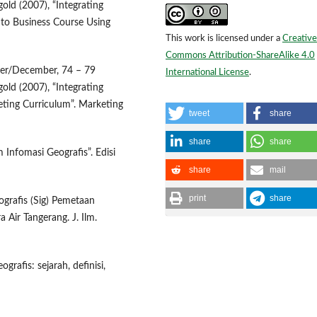
old (2007), “Integrating
nto Business Course Using
This work is licensed under a
Creative
Commons Attribution-ShareAlike 4.0
ber/December, 74 – 79
International License
.
old (2007), “Integrating
ting Curriculum”. Marketing
tweet
share
share
share
Infomasi Geografis”. Edisi
share
mail
print
share
grafis (Sig) Pemetaan
 Air Tangerang. J. Ilm.
rafis: sejarah, definisi,