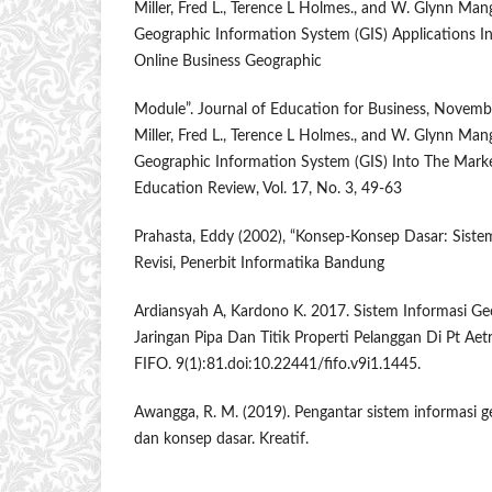
Miller, Fred L., Terence L Holmes., and W. Glynn Mang
Geographic Information System (GIS) Applications I
Online Business Geographic
Module”. Journal of Education for Business, Novem
Miller, Fred L., Terence L Holmes., and W. Glynn Mang
Geographic Information System (GIS) Into The Marke
Education Review, Vol. 17, No. 3, 49-63
Prahasta, Eddy (2002), “Konsep-Konsep Dasar: Sistem 
Revisi, Penerbit Informatika Bandung
Ardiansyah A, Kardono K. 2017. Sistem Informasi Geo
Jaringan Pipa Dan Titik Properti Pelanggan Di Pt Aetra
FIFO. 9(1):81.doi:10.22441/fifo.v9i1.1445.
Awangga, R. M. (2019). Pengantar sistem informasi geog
dan konsep dasar. Kreatif.