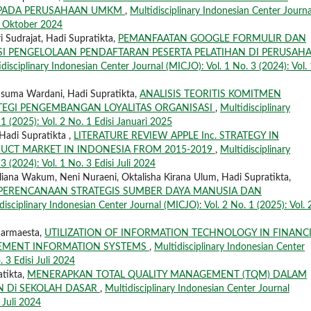
L PADA PERUSAHAAN UMKM
,
Multidisciplinary Indonesian Center Journa
si Oktober 2024
i Sudrajat, Hadi Supratikta,
PEMANFAATAN GOOGLE FORMULIR DAN
SI PENGELOLAAN PENDAFTARAN PESERTA PELATIHAN DI PERUSAH
disciplinary Indonesian Center Journal (MICJO): Vol. 1 No. 3 (2024): Vol. 
usuma Wardani, Hadi Supratikta,
ANALISIS TEORITIS KOMITMEN
TEGI PENGEMBANGAN LOYALITAS ORGANISASI
,
Multidisciplinary
1 (2025): Vol. 2 No. 1 Edisi Januari 2025
Hadi Supratikta ,
LITERATURE REVIEW APPLE Inc. STRATEGY IN
CT MARKET IN INDONESIA FROM 2015-2019
,
Multidisciplinary
 (2024): Vol. 1 No. 3 Edisi Juli 2024
liana Wakum, Neni Nuraeni, Oktalisha Kirana Ulum, Hadi Supratikta,
 PERENCANAAN STRATEGIS SUMBER DAYA MANUSIA DAN
disciplinary Indonesian Center Journal (MICJO): Vol. 2 No. 1 (2025): Vol. 
harmaesta,
UTILIZATION OF INFORMATION TECHNOLOGY IN FINANC
GEMENT INFORMATION SYSTEMS
,
Multidisciplinary Indonesian Center
. 3 Edisi Juli 2024
atikta,
MENERAPKAN TOTAL QUALITY MANAGEMENT (TQM) DALAM
N Di SEKOLAH DASAR
,
Multidisciplinary Indonesian Center Journal
 Juli 2024