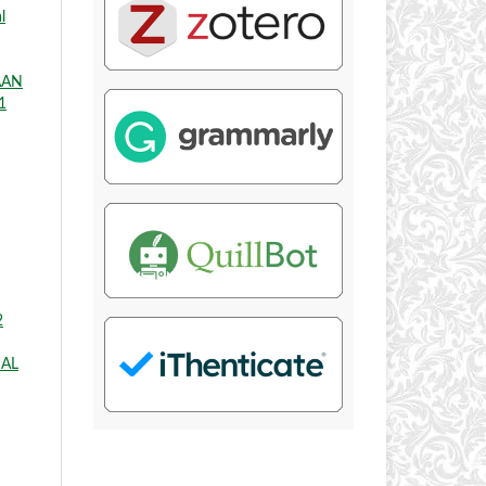
l
AAN
1
2
IAL