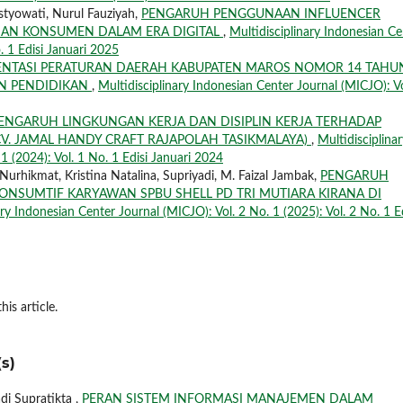
istyowati, Nurul Fauziyah,
PENGARUH PENGGUNAAN INFLUENCER
IAN KONSUMEN DALAM ERA DIGITAL
,
Multidisciplinary Indonesian Ce
. 1 Edisi Januari 2025
ENTASI PERATURAN DAERAH KABUPATEN MAROS NOMOR 14 TAHU
AN PENDIDIKAN
,
Multidisciplinary Indonesian Center Journal (MICJO): Vo
ENGARUH LINGKUNGAN KERJA DAN DISIPLIN KERJA TERHADAP
CV. JAMAL HANDY CRAFT RAJAPOLAH TASIKMALAYA)
,
Multidisciplina
1 (2024): Vol. 1 No. 1 Edisi Januari 2024
urhikmat, Kristina Natalina, Supriyadi, M. Faizal Jambak,
PENGARUH
KONSUMTIF KARYAWAN SPBU SHELL PD TRI MUTIARA KIRANA DI
ary Indonesian Center Journal (MICJO): Vol. 2 No. 1 (2025): Vol. 2 No. 1 Ed
his article.
s)
i Supratikta ,
PERAN SISTEM INFORMASI MANAJEMEN DALAM