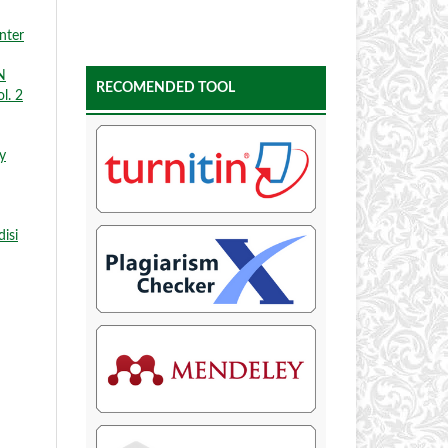
nter
N
RECOMENDED TOOL
l. 2
ry
isi