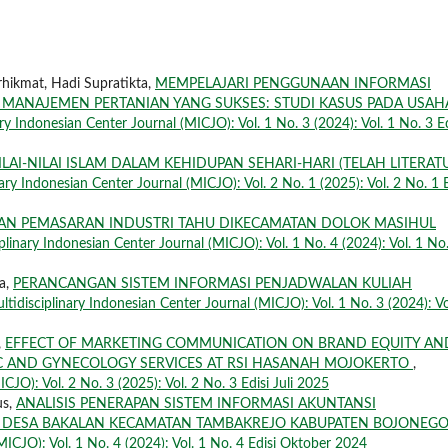
ikmat, Hadi Supratikta,
MEMPELAJARI PENGGUNAAN INFORMASI
 MANAJEMEN PERTANIAN YANG SUKSES: STUDI KASUS PADA USAH
ary Indonesian Center Journal (MICJO): Vol. 1 No. 3 (2024): Vol. 1 No. 3 Ed
ILAI-NILAI ISLAM DALAM KEHIDUPAN SEHARI-HARI (TELAH LITERAT
nary Indonesian Center Journal (MICJO): Vol. 2 No. 1 (2025): Vol. 2 No. 1 E
RAN PEMASARAN INDUSTRI TAHU DIKECAMATAN DOLOK MASIHUL
plinary Indonesian Center Journal (MICJO): Vol. 1 No. 4 (2024): Vol. 1 No
ta,
PERANCANGAN SISTEM INFORMASI PENJADWALAN KULIAH
ltidisciplinary Indonesian Center Journal (MICJO): Vol. 1 No. 3 (2024): Vo
,
EFFECT OF MARKETING COMMUNICATION ON BRAND EQUITY AN
IC AND GYNECOLOGY SERVICES AT RSI HASANAH MOJOKERTO
,
CJO): Vol. 2 No. 3 (2025): Vol. 2 No. 3 Edisi Juli 2025
us,
ANALISIS PENERAPAN SISTEM INFORMASI AKUNTANSI
A DESA BAKALAN KECAMATAN TAMBAKREJO KABUPATEN BOJONEG
MICJO): Vol. 1 No. 4 (2024): Vol. 1 No. 4 Edisi Oktober 2024