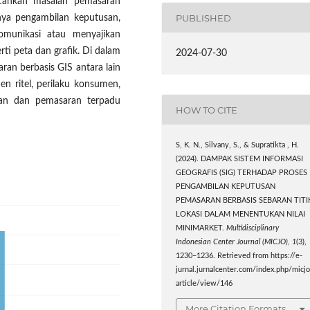
cahkan masalah pemasaran
PUBLISHED
nya pengambilan keputusan,
munikasi atau menyajikan
ti peta dan grafik. Di dalam
2024-07-30
ran berbasis GIS antara lain
n ritel, perilaku konsumen,
lan dan pemasaran terpadu
HOW TO CITE
S, K. N., Silvany, S., & Supratikta , H.
(2024). DAMPAK SISTEM INFORMASI
GEOGRAFIS (SIG) TERHADAP PROSES
PENGAMBILAN KEPUTUSAN
PEMASARAN BERBASIS SEBARAN TITI
LOKASI DALAM MENENTUKAN NILAI
MINIMARKET.
Multidisciplinary
Indonesian Center Journal (MICJO)
,
1
(3),
1230–1236. Retrieved from https://e-
jurnal.jurnalcenter.com/index.php/micj
article/view/146
More Citation Formats