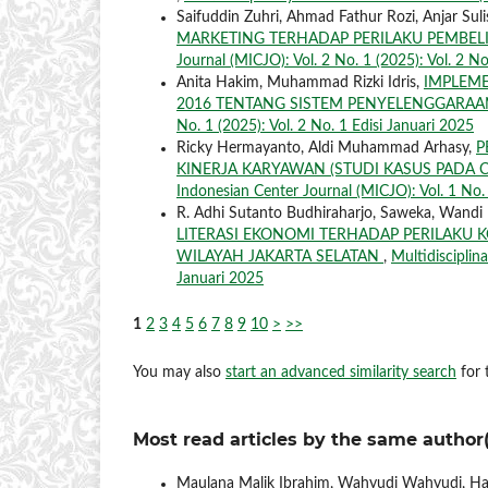
Saifuddin Zuhri, Ahmad Fathur Rozi, Anjar Sul
MARKETING TERHADAP PERILAKU PEMBEL
Journal (MICJO): Vol. 2 No. 1 (2025): Vol. 2 No
Anita Hakim, Muhammad Rizki Idris,
IMPLEM
2016 TENTANG SISTEM PENYELENGGARA
No. 1 (2025): Vol. 2 No. 1 Edisi Januari 2025
Ricky Hermayanto, Aldi Muhammad Arhasy,
P
KINERJA KARYAWAN (STUDI KASUS PADA 
Indonesian Center Journal (MICJO): Vol. 1 No. 
R. Adhi Sutanto Budhiraharjo, Saweka, Wandi N
LITERASI EKONOMI TERHADAP PERILAKU 
WILAYAH JAKARTA SELATAN
,
Multidisciplin
Januari 2025
1
2
3
4
5
6
7
8
9
10
>
>>
You may also
start an advanced similarity search
for t
Most read articles by the same author(
Maulana Malik Ibrahim, Wahyudi Wahyudi, Had