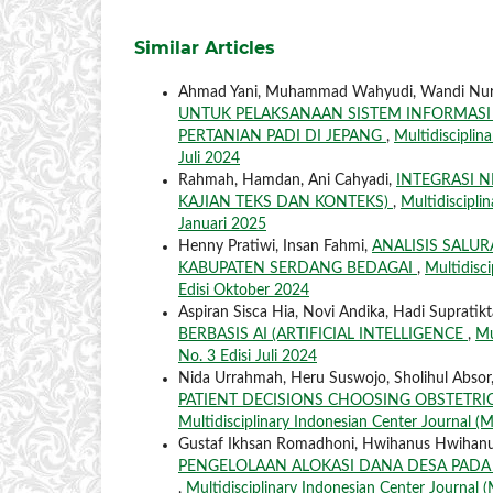
Similar Articles
Ahmad Yani, Muhammad Wahyudi, Wandi Nurh
UNTUK PELAKSANAAN SISTEM INFORMASI
PERTANIAN PADI DI JEPANG
,
Multidisciplin
Juli 2024
Rahmah, Hamdan, Ani Cahyadi,
INTEGRASI N
KAJIAN TEKS DAN KONTEKS)
,
Multidiscipli
Januari 2025
Henny Pratiwi, Insan Fahmi,
ANALISIS SALU
KABUPATEN SERDANG BEDAGAI
,
Multidisci
Edisi Oktober 2024
Aspiran Sisca Hia, Novi Andika, Hadi Supratik
BERBASIS AI (ARTIFICIAL INTELLIGENCE
,
Mu
No. 3 Edisi Juli 2024
Nida Urrahmah, Heru Suswojo, Sholihul Absor
PATIENT DECISIONS CHOOSING OBSTETR
Multidisciplinary Indonesian Center Journal (MI
Gustaf Ikhsan Romadhoni, Hwihanus Hwihan
PENGELOLAAN ALOKASI DANA DESA PAD
,
Multidisciplinary Indonesian Center Journal (