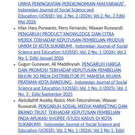
UPAYA PENINGKATAN PEREKONOMIAN MASYARAKAT
,
Indonesian Journal of Social Science and
Education (IJOSSE): Vol. 2 No. 2 (2026): Vol 2. No. 2 Edisi
Mei 2026
Irfan Hary Purwanto, Perry Fernando, Wawan Ruswandi,
PENGARUH PRODUCT KNOWLEDGE DAN CITRA
MEREK TERHADAP KEPUTUSAN PEMBELIAN PRODUK
UMKM DI KOTA SUKABUMI
,
Indonesian Journal of Social
Science and Education (IJOSSE): Vol. 2 No. 1 (2026): Vol 2
No 1: Edisi Januari 2026
Gugun Gunawan, Ali Maddinysah,
PENGARUH HARGA
DAN PROMOSI TERHADAP KEPUTUSAN PEMBELIAN
BIHUN 3Q PADA DISTRIBUTOR PT. MAHESA WIJAYA
PRATAMA KOTA BANDUNG
,
Indonesian Journal of Social
Science and Education (IJOSSE): Vol. 1 No. 3 (2025): Vol. 1
No. 3 : Edisi September 2025
Abdullathif Assidiq Abdul, Moh Faturrahman, Wawan
Ruswandi,
PENGARUH SOSIAL MEDIA MARKETING DAN
BRAND TRUST TERHADAP KEPUTUSAN PEMBELIAN
PADA APLIKASI SHOPEE (STUDI KASUS DI KOTA
SUKABUMI)
,
Indonesian Journal of Social Science and
Education (IJOSSE): Vol. 2 No. 1 (2026): Vol 2 No 1: Edisi