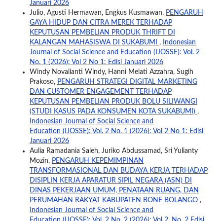
Januari 2026
Julio, Agusti Hermawan, Engkus Kusmawan,
PENGARUH
GAYA HIDUP DAN CITRA MEREK TERHADAP
KEPUTUSAN PEMBELIAN PRODUK THRIFT DI
KALANGAN MAHASISWA DI SUKABUMI
,
Indonesian
Journal of Social Science and Education (IJOSSE): Vol. 2
No. 1 (2026): Vol 2 No 1: Edisi Januari 2026
Windy Novalianti Windy, Hanni Melati Azzahra, Sugih
Prakoso,
PENGARUH STRATEGI DIGITAL MARKETING
DAN CUSTOMER ENGAGEMENT TERHADAP
KEPUTUSAN PEMBELIAN PRODUK BOLU SILIWANGI
(STUDI KASUS PADA KONSUMEN KOTA SUKABUMI)
,
Indonesian Journal of Social Science and
Education (IJOSSE): Vol. 2 No. 1 (2026): Vol 2 No 1: Edisi
Januari 2026
Aulia Ramadania Saleh, Juriko Abdussamad, Sri Yulianty
Mozin,
PENGARUH KEPEMIMPINAN
TRANSFORMASIONAL DAN BUDAYA KERJA TERHADAP
DISIPLIN KERJA APARATUR SIPIL NEGARA (ASN) DI
DINAS PEKERJAAN UMUM, PENATAAN RUANG, DAN
PERUMAHAN RAKYAT KABUPATEN BONE BOLANGO
,
Indonesian Journal of Social Science and
Education (IJOSSE): Vol. 2 No. 2 (2026): Vol 2. No. 2 Edisi