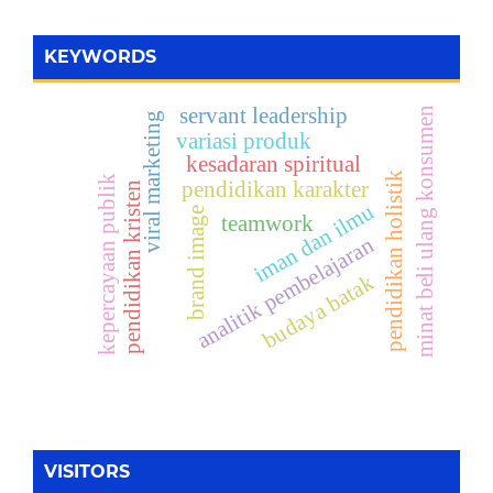
KEYWORDS
servant leadership
minat beli ulang konsumen
viral marketing
variasi produk
kesadaran spiritual
pendidikan holistik
kepercayaan publik
pendidikan karakter
pendidikan kristen
iman dan ilmu
brand image
teamwork
analitik pembelajaran
budaya batak
VISITORS