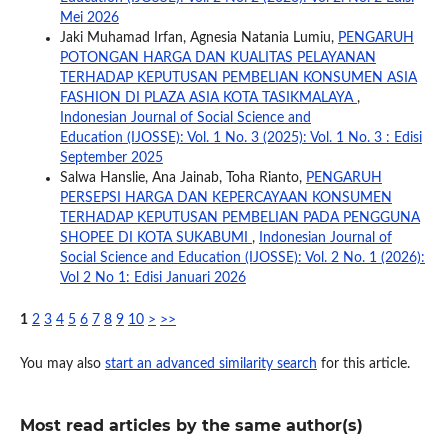
Mei 2026
Jaki Muhamad Irfan, Agnesia Natania Lumiu,
PENGARUH
POTONGAN HARGA DAN KUALITAS PELAYANAN
TERHADAP KEPUTUSAN PEMBELIAN KONSUMEN ASIA
FASHION DI PLAZA ASIA KOTA TASIKMALAYA
,
Indonesian Journal of Social Science and
Education (IJOSSE): Vol. 1 No. 3 (2025): Vol. 1 No. 3 : Edisi
September 2025
Salwa Hanslie, Ana Jainab, Toha Rianto,
PENGARUH
PERSEPSI HARGA DAN KEPERCAYAAN KONSUMEN
TERHADAP KEPUTUSAN PEMBELIAN PADA PENGGUNA
SHOPEE DI KOTA SUKABUMI
,
Indonesian Journal of
Social Science and Education (IJOSSE): Vol. 2 No. 1 (2026):
Vol 2 No 1: Edisi Januari 2026
1
2
3
4
5
6
7
8
9
10
>
>>
You may also
start an advanced similarity search
for this article.
Most read articles by the same author(s)