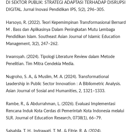
DI SEKTOR PUBLIK: STRATEGI ADAPTASI TERHADAP DISRUPSI
DIGITAL. Jurnal Inovasi Pendidikan IPS, 5(2), 296–305.
Harsoyo, R. (2022). Teori Kepemimpinan Transformasional Bernard
M . Bass dan Aplikasinya Dalam Peningkatan Mutu Lembaga
Pendidikan Islam. Southeast Asian Journal of Islamic Education
Management, 3(2), 247–262.
Irwansyah. (2024). Tipologi Literature Review dalam Metode
Penelitian. Tim Mitra Cendekia Media.
Nugroho, S. A., & Muslim, M. A. (2024). Transformational
Leadership in Public Sector Innovation : A Bibliometric Analysis.
Asian Journal of Sosial and Humanities, 2, 1321–1333.
Rambe, R., & Abdurrahman, L. (2026). Evaluasi Implementasi
Rencana Induk Kota Cerdas di Pemerintah Kota Indonesia melalui
SLR. Journal of Education Research, 0738(1), 66–79.
Salsabila, T. H., Indrawati, T. M., & Fitrie, R. A. (2024).