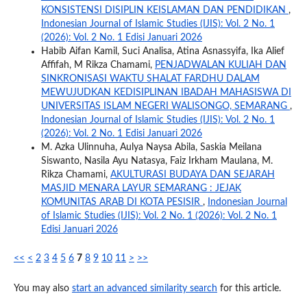
KONSISTENSI DISIPLIN KEISLAMAN DAN PENDIDIKAN
,
Indonesian Journal of Islamic Studies (IJIS): Vol. 2 No. 1
(2026): Vol. 2 No. 1 Edisi Januari 2026
Habib Aifan Kamil, Suci Analisa, Atina Asnassyifa, Ika Alief
Affifah, M Rikza Chamami,
PENJADWALAN KULIAH DAN
SINKRONISASI WAKTU SHALAT FARDHU DALAM
MEWUJUDKAN KEDISIPLINAN IBADAH MAHASISWA DI
UNIVERSITAS ISLAM NEGERI WALISONGO, SEMARANG
,
Indonesian Journal of Islamic Studies (IJIS): Vol. 2 No. 1
(2026): Vol. 2 No. 1 Edisi Januari 2026
M. Azka Ulinnuha, Aulya Naysa Abila, Saskia Meilana
Siswanto, Nasila Ayu Natasya, Faiz Irkham Maulana, M.
Rikza Chamami,
AKULTURASI BUDAYA DAN SEJARAH
MASJID MENARA LAYUR SEMARANG : JEJAK
KOMUNITAS ARAB DI KOTA PESISIR
,
Indonesian Journal
of Islamic Studies (IJIS): Vol. 2 No. 1 (2026): Vol. 2 No. 1
Edisi Januari 2026
<<
<
2
3
4
5
6
7
8
9
10
11
>
>>
You may also
start an advanced similarity search
for this article.