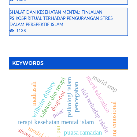
SHALAT DAN KESEHATAN MENTAL: TINJAUAN
PSIKOSPIRITUAL TERHADAP PENGURANGAN STRES
DALAM PERSPEKTIF ISLAM
1138
KEYWORDS
murid smp
moral education
tafakur dan terapi
psikologi islam
wilhelm dilthey
madrasah
pencegahan
rida terhadap takdir
drop-out
koping emosional
poac
terapi kesehatan mental islam
model cipp
guru pai
siswa sma
puasa ramadan