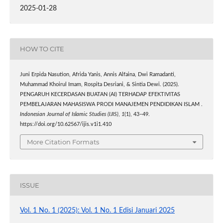
2025-01-28
HOW TO CITE
Juni Erpida Nasution, Afrida Yanis, Annis Alfaina, Dwi Ramadanti,
Muhammad Khoirul Imam, Rospita Desriani, & Sintia Dewi. (2025).
PENGARUH KECERDASAN BUATAN (AI) TERHADAP EFEKTIVITAS
PEMBELAJARAN MAHASISWA PRODI MANAJEMEN PENDIDIKAN ISLAM .
Indonesian Journal of Islamic Studies (IJIS)
,
1
(1), 43–49.
https://doi.org/10.62567/ijis.v1i1.410
More Citation Formats
ISSUE
Vol. 1 No. 1 (2025): Vol. 1 No. 1 Edisi Januari 2025