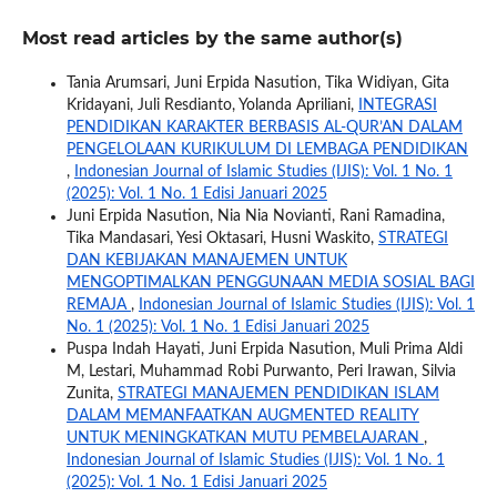
Most read articles by the same author(s)
Tania Arumsari, Juni Erpida Nasution, Tika Widiyan, Gita
Kridayani, Juli Resdianto, Yolanda Apriliani,
INTEGRASI
PENDIDIKAN KARAKTER BERBASIS AL-QUR’AN DALAM
PENGELOLAAN KURIKULUM DI LEMBAGA PENDIDIKAN
,
Indonesian Journal of Islamic Studies (IJIS): Vol. 1 No. 1
(2025): Vol. 1 No. 1 Edisi Januari 2025
Juni Erpida Nasution, Nia Nia Novianti, Rani Ramadina,
Tika Mandasari, Yesi Oktasari, Husni Waskito,
STRATEGI
DAN KEBIJAKAN MANAJEMEN UNTUK
MENGOPTIMALKAN PENGGUNAAN MEDIA SOSIAL BAGI
REMAJA
,
Indonesian Journal of Islamic Studies (IJIS): Vol. 1
No. 1 (2025): Vol. 1 No. 1 Edisi Januari 2025
Puspa Indah Hayati, Juni Erpida Nasution, Muli Prima Aldi
M, Lestari, Muhammad Robi Purwanto, Peri Irawan, Silvia
Zunita,
STRATEGI MANAJEMEN PENDIDIKAN ISLAM
DALAM MEMANFAATKAN AUGMENTED REALITY
UNTUK MENINGKATKAN MUTU PEMBELAJARAN
,
Indonesian Journal of Islamic Studies (IJIS): Vol. 1 No. 1
(2025): Vol. 1 No. 1 Edisi Januari 2025