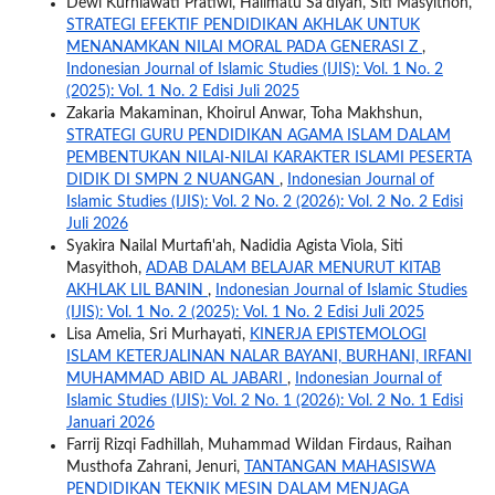
Dewi Kurniawati Pratiwi, Halimatu Sa'diyah, Siti Masyithoh,
STRATEGI EFEKTIF PENDIDIKAN AKHLAK UNTUK
MENANAMKAN NILAI MORAL PADA GENERASI Z
,
Indonesian Journal of Islamic Studies (IJIS): Vol. 1 No. 2
(2025): Vol. 1 No. 2 Edisi Juli 2025
Zakaria Makaminan, Khoirul Anwar, Toha Makhshun,
STRATEGI GURU PENDIDIKAN AGAMA ISLAM DALAM
PEMBENTUKAN NILAI-NILAI KARAKTER ISLAMI PESERTA
DIDIK DI SMPN 2 NUANGAN
,
Indonesian Journal of
Islamic Studies (IJIS): Vol. 2 No. 2 (2026): Vol. 2 No. 2 Edisi
Juli 2026
Syakira Nailal Murtafi'ah, Nadidia Agista Viola, Siti
Masyithoh,
ADAB DALAM BELAJAR MENURUT KITAB
AKHLAK LIL BANIN
,
Indonesian Journal of Islamic Studies
(IJIS): Vol. 1 No. 2 (2025): Vol. 1 No. 2 Edisi Juli 2025
Lisa Amelia, Sri Murhayati,
KINERJA EPISTEMOLOGI
ISLAM KETERJALINAN NALAR BAYANI, BURHANI, IRFANI
MUHAMMAD ABID AL JABARI
,
Indonesian Journal of
Islamic Studies (IJIS): Vol. 2 No. 1 (2026): Vol. 2 No. 1 Edisi
Januari 2026
Farrij Rizqi Fadhillah, Muhammad Wildan Firdaus, Raihan
Musthofa Zahrani, Jenuri,
TANTANGAN MAHASISWA
PENDIDIKAN TEKNIK MESIN DALAM MENJAGA