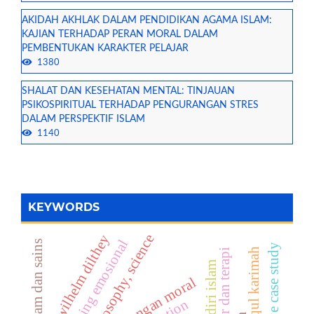
AKIDAH AKHLAK DALAM PENDIDIKAN AGAMA ISLAM:
KAJIAN TERHADAP PERAN MORAL DALAM
PEMBENTUKAN KARAKTER PELAJAR
1380
SHALAT DAN KESEHATAN MENTAL: TINJAUAN
PSIKOSPIRITUAL TERHADAP PENGURANGAN STRES
DALAM PERSPEKTIF ISLAM
1140
KEYWORDS
philosophy, science
wilhelm dilthey
koping emosional
integrasi islam dan sains
qualitative case study
akhlaqul karimah
tafakur dan terapi
tantangan moral