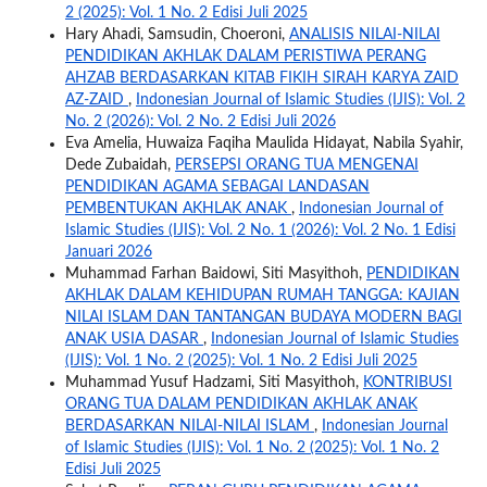
2 (2025): Vol. 1 No. 2 Edisi Juli 2025
Hary Ahadi, Samsudin, Choeroni,
ANALISIS NILAI-NILAI
PENDIDIKAN AKHLAK DALAM PERISTIWA PERANG
AHZAB BERDASARKAN KITAB FIKIH SIRAH KARYA ZAID
AZ-ZAID
,
Indonesian Journal of Islamic Studies (IJIS): Vol. 2
No. 2 (2026): Vol. 2 No. 2 Edisi Juli 2026
Eva Amelia, Huwaiza Faqiha Maulida Hidayat, Nabila Syahir,
Dede Zubaidah,
PERSEPSI ORANG TUA MENGENAI
PENDIDIKAN AGAMA SEBAGAI LANDASAN
PEMBENTUKAN AKHLAK ANAK
,
Indonesian Journal of
Islamic Studies (IJIS): Vol. 2 No. 1 (2026): Vol. 2 No. 1 Edisi
Januari 2026
Muhammad Farhan Baidowi, Siti Masyithoh,
PENDIDIKAN
AKHLAK DALAM KEHIDUPAN RUMAH TANGGA: KAJIAN
NILAI ISLAM DAN TANTANGAN BUDAYA MODERN BAGI
ANAK USIA DASAR
,
Indonesian Journal of Islamic Studies
(IJIS): Vol. 1 No. 2 (2025): Vol. 1 No. 2 Edisi Juli 2025
Muhammad Yusuf Hadzami, Siti Masyithoh,
KONTRIBUSI
ORANG TUA DALAM PENDIDIKAN AKHLAK ANAK
BERDASARKAN NILAI-NILAI ISLAM
,
Indonesian Journal
of Islamic Studies (IJIS): Vol. 1 No. 2 (2025): Vol. 1 No. 2
Edisi Juli 2025