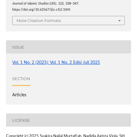
Journal of Islamic Studies (IJIS)
,
1
(2), 338–347.
https://doi.org/10.62567/ijis.v1i2.1045
More Citation Formats
ISSUE
Vol. 1 No. 2 (2025): Vol. 1 No. 2 Edisi Juli 2025
SECTION
Articles
LICENSE
Copyright (c) 2025 Syakira Nailal Murtafi'ah, Nadidia Agista Viola, Siti