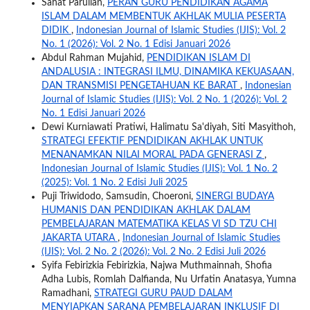
Sahat Parulian,
PERAN GURU PENDIDIKAN AGAMA
ISLAM DALAM MEMBENTUK AKHLAK MULIA PESERTA
DIDIK
,
Indonesian Journal of Islamic Studies (IJIS): Vol. 2
No. 1 (2026): Vol. 2 No. 1 Edisi Januari 2026
Abdul Rahman Mujahid,
PENDIDIKAN ISLAM DI
ANDALUSIA : INTEGRASI ILMU, DINAMIKA KEKUASAAN,
DAN TRANSMISI PENGETAHUAN KE BARAT
,
Indonesian
Journal of Islamic Studies (IJIS): Vol. 2 No. 1 (2026): Vol. 2
No. 1 Edisi Januari 2026
Dewi Kurniawati Pratiwi, Halimatu Sa'diyah, Siti Masyithoh,
STRATEGI EFEKTIF PENDIDIKAN AKHLAK UNTUK
MENANAMKAN NILAI MORAL PADA GENERASI Z
,
Indonesian Journal of Islamic Studies (IJIS): Vol. 1 No. 2
(2025): Vol. 1 No. 2 Edisi Juli 2025
Puji Triwidodo, Samsudin, Choeroni,
SINERGI BUDAYA
HUMANIS DAN PENDIDIKAN AKHLAK DALAM
PEMBELAJARAN MATEMATIKA KELAS VI SD TZU CHI
JAKARTA UTARA
,
Indonesian Journal of Islamic Studies
(IJIS): Vol. 2 No. 2 (2026): Vol. 2 No. 2 Edisi Juli 2026
Syifa Febirizkia Febirizkia, Najwa Muthmainnah, Shofia
Adha Lubis, Romlah Dalfianda, Nu Urfatin Anatasya, Yumna
Ramadhani,
STRATEGI GURU PAUD DALAM
MENYIAPKAN SARANA PEMBELAJARAN INKLUSIF DI