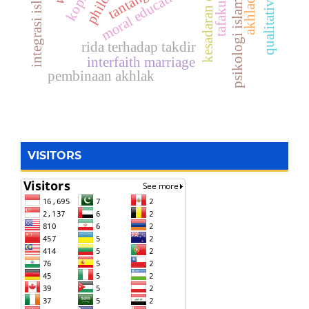
kesadaran diri islam
moral education
psikologi islam
rida terhadap takdir
interfaith marriage
pembinaan akhlak
VISITORS