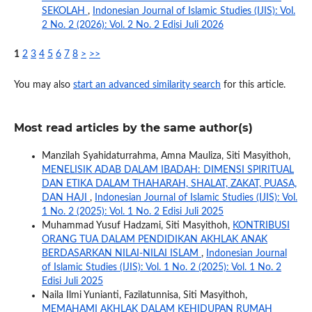
SEKOLAH
,
Indonesian Journal of Islamic Studies (IJIS): Vol.
2 No. 2 (2026): Vol. 2 No. 2 Edisi Juli 2026
1
2
3
4
5
6
7
8
>
>>
You may also
start an advanced similarity search
for this article.
Most read articles by the same author(s)
Manzilah Syahidaturrahma, Amna Mauliza, Siti Masyithoh,
MENELISIK ADAB DALAM IBADAH: DIMENSI SPIRITUAL
DAN ETIKA DALAM THAHARAH, SHALAT, ZAKAT, PUASA,
DAN HAJI
,
Indonesian Journal of Islamic Studies (IJIS): Vol.
1 No. 2 (2025): Vol. 1 No. 2 Edisi Juli 2025
Muhammad Yusuf Hadzami, Siti Masyithoh,
KONTRIBUSI
ORANG TUA DALAM PENDIDIKAN AKHLAK ANAK
BERDASARKAN NILAI-NILAI ISLAM
,
Indonesian Journal
of Islamic Studies (IJIS): Vol. 1 No. 2 (2025): Vol. 1 No. 2
Edisi Juli 2025
Naila Ilmi Yunianti, Fazilatunnisa, Siti Masyithoh,
MEMAHAMI AKHLAK DALAM KEHIDUPAN RUMAH