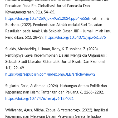
Persatuan Pada Era Globalisasi. Jurnal Pancasila Dan
Kewarganegaraan, 9(1), 54–65.
https://doi.org/10.24269/jpk.v9.n1.2024.pp54-65Siti
Fatimah, &
Sutrisno. (2022). Pembentukan Akhlak melalui Suri Tauladan
Rasullulah pada Anak Usia Sekolah Dasar. JIIP - Jurnal Ilmiah Ilmu
Pendidikan, 5(1), 28–39.
https://doi.org/10.54371/jiip.v5i1.375
Suaidy, Mushaddiq, Hillman, Rony, & Tussoleha, Z. (2023).
Pentingnya Gaya Kepemimpinan Dalam Mengelola Organisasi :
Sebuah Studi Literatur Sistematik. Jurnal Bisnis Dan Ekonomi,
1(1), 29–49.
https://ogzrespublish.com/index.php/JEB/article/view/2
Sugiarto, Farid, & Ahmad. (2024). Hubungan Antara Politik dan
Kepemimpinan Islam: Tantangan dan Peluang. 6, 2266–2282.
https://doi.org/10.47476/reslaj.v6i12.4021
Widiyanto, Agus, Mikha, Zebua, & Yaterrorogo. (2022). Implikasi
Kepemimpinan Melayani Dalam Pelayanan Gereja Terhadap