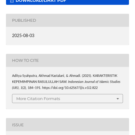
DOWNLOAD/LIHAT PDF
PUBLISHED
2025-08-03
HOW TO CITE
Aditya Syahputra, Akhmad Kastalani, & Ahmadi. (2025). KARAKTERISTIK
KEPEMIMPINAN RASULULLAH SAW.
Indonesian Journal of Islamic Studies
(IJIS)
,
1
(2), 184–191. https://doi.org/10.62567/ijis.v1i2.822
More Citation Formats
ISSUE