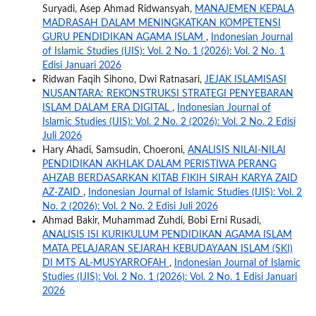
Suryadi, Asep Ahmad Ridwansyah,
MANAJEMEN KEPALA
MADRASAH DALAM MENINGKATKAN KOMPETENSI
GURU PENDIDIKAN AGAMA ISLAM
,
Indonesian Journal
of Islamic Studies (IJIS): Vol. 2 No. 1 (2026): Vol. 2 No. 1
Edisi Januari 2026
Ridwan Faqih Sihono, Dwi Ratnasari,
JEJAK ISLAMISASI
NUSANTARA: REKONSTRUKSI STRATEGI PENYEBARAN
ISLAM DALAM ERA DIGITAL
,
Indonesian Journal of
Islamic Studies (IJIS): Vol. 2 No. 2 (2026): Vol. 2 No. 2 Edisi
Juli 2026
Hary Ahadi, Samsudin, Choeroni,
ANALISIS NILAI-NILAI
PENDIDIKAN AKHLAK DALAM PERISTIWA PERANG
AHZAB BERDASARKAN KITAB FIKIH SIRAH KARYA ZAID
AZ-ZAID
,
Indonesian Journal of Islamic Studies (IJIS): Vol. 2
No. 2 (2026): Vol. 2 No. 2 Edisi Juli 2026
Ahmad Bakir, Muhammad Zuhdi, Bobi Erni Rusadi,
ANALISIS ISI KURIKULUM PENDIDIKAN AGAMA ISLAM
MATA PELAJARAN SEJARAH KEBUDAYAAN ISLAM (SKI)
DI MTS AL-MUSYARROFAH
,
Indonesian Journal of Islamic
Studies (IJIS): Vol. 2 No. 1 (2026): Vol. 2 No. 1 Edisi Januari
2026