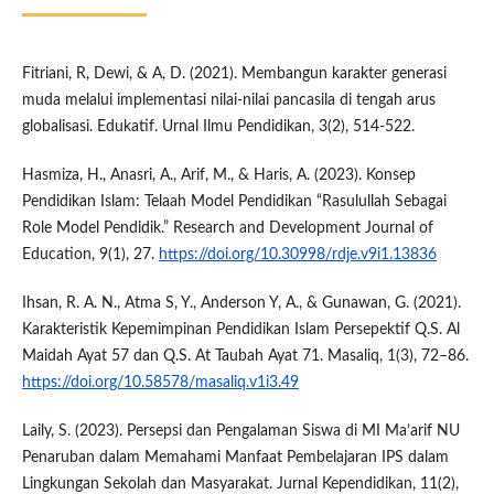
Fitriani, R, Dewi, & A, D. (2021). Membangun karakter generasi
muda melalui implementasi nilai-nilai pancasila di tengah arus
globalisasi. Edukatif. Urnal Ilmu Pendidikan, 3(2), 514-522.
Hasmiza, H., Anasri, A., Arif, M., & Haris, A. (2023). Konsep
Pendidikan Islam: Telaah Model Pendidikan “Rasulullah Sebagai
Role Model Pendidik.” Research and Development Journal of
Education, 9(1), 27.
https://doi.org/10.30998/rdje.v9i1.13836
Ihsan, R. A. N., Atma S, Y., Anderson Y, A., & Gunawan, G. (2021).
Karakteristik Kepemimpinan Pendidikan Islam Persepektif Q.S. Al
Maidah Ayat 57 dan Q.S. At Taubah Ayat 71. Masaliq, 1(3), 72–86.
https://doi.org/10.58578/masaliq.v1i3.49
Laily, S. (2023). Persepsi dan Pengalaman Siswa di MI Ma’arif NU
Penaruban dalam Memahami Manfaat Pembelajaran IPS dalam
Lingkungan Sekolah dan Masyarakat. Jurnal Kependidikan, 11(2),