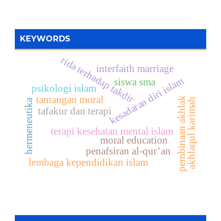
KEYWORDS
rida terhadap takdir
interfaith marriage
kesadaran diri islam
siswa sma
psikologi islam
tantangan moral
pembinaan akhlak
akhlaqul karimah
hermeneutika
tafakur dan terapi
terapi kesehatan mental islam
moral education
penafsiran al-qur’an
lembaga kependidikan islam