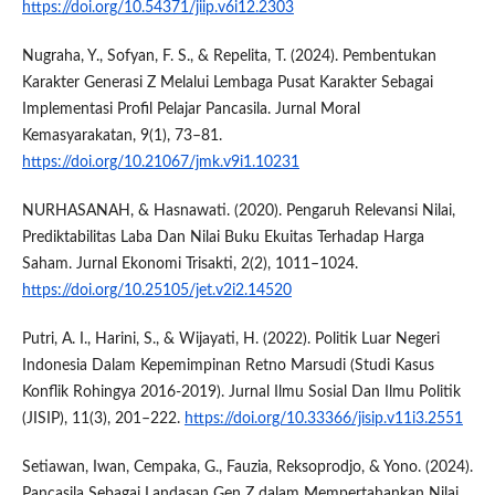
https://doi.org/10.54371/jiip.v6i12.2303
Nugraha, Y., Sofyan, F. S., & Repelita, T. (2024). Pembentukan
Karakter Generasi Z Melalui Lembaga Pusat Karakter Sebagai
Implementasi Profil Pelajar Pancasila. Jurnal Moral
Kemasyarakatan, 9(1), 73–81.
https://doi.org/10.21067/jmk.v9i1.10231
NURHASANAH, & Hasnawati. (2020). Pengaruh Relevansi Nilai,
Prediktabilitas Laba Dan Nilai Buku Ekuitas Terhadap Harga
Saham. Jurnal Ekonomi Trisakti, 2(2), 1011–1024.
https://doi.org/10.25105/jet.v2i2.14520
Putri, A. I., Harini, S., & Wijayati, H. (2022). Politik Luar Negeri
Indonesia Dalam Kepemimpinan Retno Marsudi (Studi Kasus
Konflik Rohingya 2016-2019). Jurnal Ilmu Sosial Dan Ilmu Politik
(JISIP), 11(3), 201–222.
https://doi.org/10.33366/jisip.v11i3.2551
Setiawan, Iwan, Cempaka, G., Fauzia, Reksoprodjo, & Yono. (2024).
Pancasila Sebagai Landasan Gen Z dalam Mempertahankan Nilai