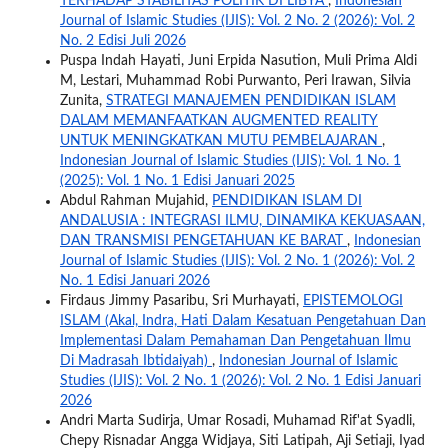
TERHADAP STABILITAS POLITIK DI LIBYA
,
Indonesian
Journal of Islamic Studies (IJIS): Vol. 2 No. 2 (2026): Vol. 2
No. 2 Edisi Juli 2026
Puspa Indah Hayati, Juni Erpida Nasution, Muli Prima Aldi
M, Lestari, Muhammad Robi Purwanto, Peri Irawan, Silvia
Zunita,
STRATEGI MANAJEMEN PENDIDIKAN ISLAM
DALAM MEMANFAATKAN AUGMENTED REALITY
UNTUK MENINGKATKAN MUTU PEMBELAJARAN
,
Indonesian Journal of Islamic Studies (IJIS): Vol. 1 No. 1
(2025): Vol. 1 No. 1 Edisi Januari 2025
Abdul Rahman Mujahid,
PENDIDIKAN ISLAM DI
ANDALUSIA : INTEGRASI ILMU, DINAMIKA KEKUASAAN,
DAN TRANSMISI PENGETAHUAN KE BARAT
,
Indonesian
Journal of Islamic Studies (IJIS): Vol. 2 No. 1 (2026): Vol. 2
No. 1 Edisi Januari 2026
Firdaus Jimmy Pasaribu, Sri Murhayati,
EPISTEMOLOGI
ISLAM (Akal, Indra, Hati Dalam Kesatuan Pengetahuan Dan
Implementasi Dalam Pemahaman Dan Pengetahuan Ilmu
Di Madrasah Ibtidaiyah)
,
Indonesian Journal of Islamic
Studies (IJIS): Vol. 2 No. 1 (2026): Vol. 2 No. 1 Edisi Januari
2026
Andri Marta Sudirja, Umar Rosadi, Muhamad Rif'at Syadli,
Chepy Risnadar Angga Widjaya, Siti Latipah, Aji Setiaji, Iyad