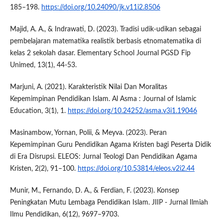
185–198.
https://doi.org/10.24090/jk.v11i2.8506
Majid, A. A., & Indrawati, D. (2023). Tradisi udik-udikan sebagai
pembelajaran matematika realistik berbasis etnomatematika di
kelas 2 sekolah dasar. Elementary School Journal PGSD Fip
Unimed, 13(1), 44-53.
Marjuni, A. (2021). Karakteristik Nilai Dan Moralitas
Kepemimpinan Pendidikan Islam. Al Asma : Journal of Islamic
Education, 3(1), 1.
https://doi.org/10.24252/asma.v3i1.19046
Masinambow, Yornan, Polii, & Meyva. (2023). Peran
Kepemimpinan Guru Pendidikan Agama Kristen bagi Peserta Didik
di Era Disrupsi. ELEOS: Jurnal Teologi Dan Pendidikan Agama
Kristen, 2(2), 91–100.
https://doi.org/10.53814/eleos.v2i2.44
Munir, M., Fernando, D. A., & Ferdian, F. (2023). Konsep
Peningkatan Mutu Lembaga Pendidikan Islam. JIIP - Jurnal Ilmiah
Ilmu Pendidikan, 6(12), 9697–9703.