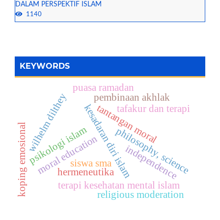
DALAM PERSPEKTIF ISLAM
1140
KEYWORDS
puasa ramadan
wilhelm dilthey
pembinaan akhlak
tantangan moral
kesadaran diri islam
tafakur dan terapi
koping emosional
psikologi islam
philosophy, science
moral education
independence
siswa sma
hermeneutika
terapi kesehatan mental islam
religious moderation