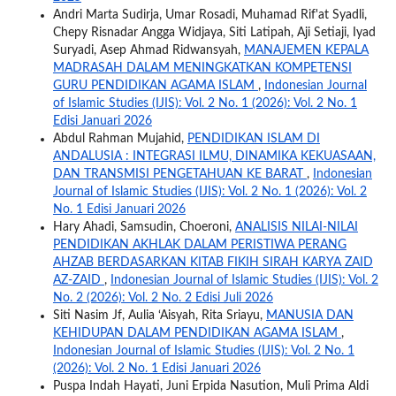
Andri Marta Sudirja, Umar Rosadi, Muhamad Rif'at Syadli,
Chepy Risnadar Angga Widjaya, Siti Latipah, Aji Setiaji, Iyad
Suryadi, Asep Ahmad Ridwansyah,
MANAJEMEN KEPALA
MADRASAH DALAM MENINGKATKAN KOMPETENSI
GURU PENDIDIKAN AGAMA ISLAM
,
Indonesian Journal
of Islamic Studies (IJIS): Vol. 2 No. 1 (2026): Vol. 2 No. 1
Edisi Januari 2026
Abdul Rahman Mujahid,
PENDIDIKAN ISLAM DI
ANDALUSIA : INTEGRASI ILMU, DINAMIKA KEKUASAAN,
DAN TRANSMISI PENGETAHUAN KE BARAT
,
Indonesian
Journal of Islamic Studies (IJIS): Vol. 2 No. 1 (2026): Vol. 2
No. 1 Edisi Januari 2026
Hary Ahadi, Samsudin, Choeroni,
ANALISIS NILAI-NILAI
PENDIDIKAN AKHLAK DALAM PERISTIWA PERANG
AHZAB BERDASARKAN KITAB FIKIH SIRAH KARYA ZAID
AZ-ZAID
,
Indonesian Journal of Islamic Studies (IJIS): Vol. 2
No. 2 (2026): Vol. 2 No. 2 Edisi Juli 2026
Siti Nasim Jf, Aulia ‘Aisyah, Rita Sriayu,
MANUSIA DAN
KEHIDUPAN DALAM PENDIDIKAN AGAMA ISLAM
,
Indonesian Journal of Islamic Studies (IJIS): Vol. 2 No. 1
(2026): Vol. 2 No. 1 Edisi Januari 2026
Puspa Indah Hayati, Juni Erpida Nasution, Muli Prima Aldi