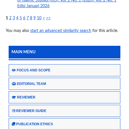
of Islamic Studies (IJIS): Vol. 2 No. 1 (2026): Vol. 2 No. 1
Edisi Januari 2026
1
2
3
4
5
6
7
8
9
10
>
>>
You may also
start an advanced similarity search
for this article.
MAIN MENU
FOCUS AND SCOPE
EDITORIAL TEAM
REVIEWER
REVIEWER GUIDE
PUBLICATION ETHICS