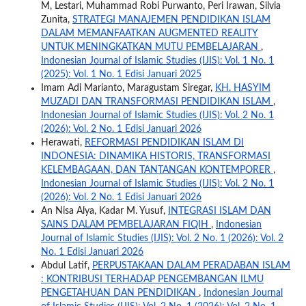
M, Lestari, Muhammad Robi Purwanto, Peri Irawan, Silvia
Zunita,
STRATEGI MANAJEMEN PENDIDIKAN ISLAM
DALAM MEMANFAATKAN AUGMENTED REALITY
UNTUK MENINGKATKAN MUTU PEMBELAJARAN
,
Indonesian Journal of Islamic Studies (IJIS): Vol. 1 No. 1
(2025): Vol. 1 No. 1 Edisi Januari 2025
Imam Adi Marianto, Maragustam Siregar,
KH. HASYIM
MUZADI DAN TRANSFORMASI PENDIDIKAN ISLAM
,
Indonesian Journal of Islamic Studies (IJIS): Vol. 2 No. 1
(2026): Vol. 2 No. 1 Edisi Januari 2026
Herawati,
REFORMASI PENDIDIKAN ISLAM DI
INDONESIA: DINAMIKA HISTORIS, TRANSFORMASI
KELEMBAGAAN, DAN TANTANGAN KONTEMPORER
,
Indonesian Journal of Islamic Studies (IJIS): Vol. 2 No. 1
(2026): Vol. 2 No. 1 Edisi Januari 2026
An Nisa Alya, Kadar M. Yusuf,
INTEGRASI ISLAM DAN
SAINS DALAM PEMBELAJARAN FIQIH
,
Indonesian
Journal of Islamic Studies (IJIS): Vol. 2 No. 1 (2026): Vol. 2
No. 1 Edisi Januari 2026
Abdul Latif,
PERPUSTAKAAN DALAM PERADABAN ISLAM
: KONTRIBUSI TERHADAP PENGEMBANGAN ILMU
PENGETAHUAN DAN PENDIDIKAN
,
Indonesian Journal