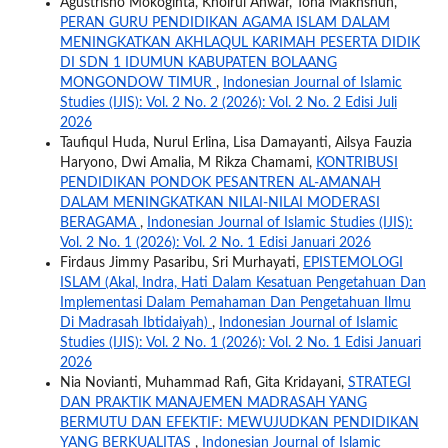
Agustrisno Mokoginta, Khoirul Anwar, Toha Makhshun,
PERAN GURU PENDIDIKAN AGAMA ISLAM DALAM
MENINGKATKAN AKHLAQUL KARIMAH PESERTA DIDIK
DI SDN 1 IDUMUN KABUPATEN BOLAANG
MONGONDOW TIMUR
,
Indonesian Journal of Islamic
Studies (IJIS): Vol. 2 No. 2 (2026): Vol. 2 No. 2 Edisi Juli
2026
Taufiqul Huda, Nurul Erlina, Lisa Damayanti, Ailsya Fauzia
Haryono, Dwi Amalia, M Rikza Chamami,
KONTRIBUSI
PENDIDIKAN PONDOK PESANTREN AL-AMANAH
DALAM MENINGKATKAN NILAI-NILAI MODERASI
BERAGAMA
,
Indonesian Journal of Islamic Studies (IJIS):
Vol. 2 No. 1 (2026): Vol. 2 No. 1 Edisi Januari 2026
Firdaus Jimmy Pasaribu, Sri Murhayati,
EPISTEMOLOGI
ISLAM (Akal, Indra, Hati Dalam Kesatuan Pengetahuan Dan
Implementasi Dalam Pemahaman Dan Pengetahuan Ilmu
Di Madrasah Ibtidaiyah)
,
Indonesian Journal of Islamic
Studies (IJIS): Vol. 2 No. 1 (2026): Vol. 2 No. 1 Edisi Januari
2026
Nia Novianti, Muhammad Rafi, Gita Kridayani,
STRATEGI
DAN PRAKTIK MANAJEMEN MADRASAH YANG
BERMUTU DAN EFEKTIF: MEWUJUDKAN PENDIDIKAN
YANG BERKUALITAS
,
Indonesian Journal of Islamic