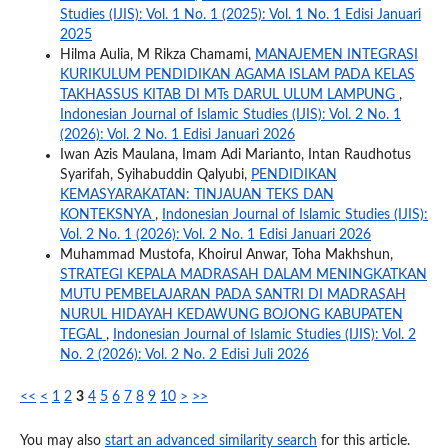
Studies (IJIS): Vol. 1 No. 1 (2025): Vol. 1 No. 1 Edisi Januari
2025
Hilma Aulia, M Rikza Chamami,
MANAJEMEN INTEGRASI
KURIKULUM PENDIDIKAN AGAMA ISLAM PADA KELAS
TAKHASSUS KITAB DI MTs DARUL ULUM LAMPUNG
,
Indonesian Journal of Islamic Studies (IJIS): Vol. 2 No. 1
(2026): Vol. 2 No. 1 Edisi Januari 2026
Iwan Azis Maulana, Imam Adi Marianto, Intan Raudhotus
Syarifah, Syihabuddin Qalyubi,
PENDIDIKAN
KEMASYARAKATAN: TINJAUAN TEKS DAN
KONTEKSNYA
,
Indonesian Journal of Islamic Studies (IJIS):
Vol. 2 No. 1 (2026): Vol. 2 No. 1 Edisi Januari 2026
Muhammad Mustofa, Khoirul Anwar, Toha Makhshun,
STRATEGI KEPALA MADRASAH DALAM MENINGKATKAN
MUTU PEMBELAJARAN PADA SANTRI DI MADRASAH
NURUL HIDAYAH KEDAWUNG BOJONG KABUPATEN
TEGAL
,
Indonesian Journal of Islamic Studies (IJIS): Vol. 2
No. 2 (2026): Vol. 2 No. 2 Edisi Juli 2026
<<
<
1
2
3
4
5
6
7
8
9
10
>
>>
You may also
start an advanced similarity search
for this article.