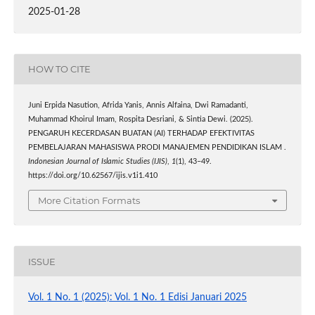
2025-01-28
HOW TO CITE
Juni Erpida Nasution, Afrida Yanis, Annis Alfaina, Dwi Ramadanti,
Muhammad Khoirul Imam, Rospita Desriani, & Sintia Dewi. (2025).
PENGARUH KECERDASAN BUATAN (AI) TERHADAP EFEKTIVITAS
PEMBELAJARAN MAHASISWA PRODI MANAJEMEN PENDIDIKAN ISLAM .
Indonesian Journal of Islamic Studies (IJIS)
,
1
(1), 43–49.
https://doi.org/10.62567/ijis.v1i1.410
More Citation Formats
ISSUE
Vol. 1 No. 1 (2025): Vol. 1 No. 1 Edisi Januari 2025