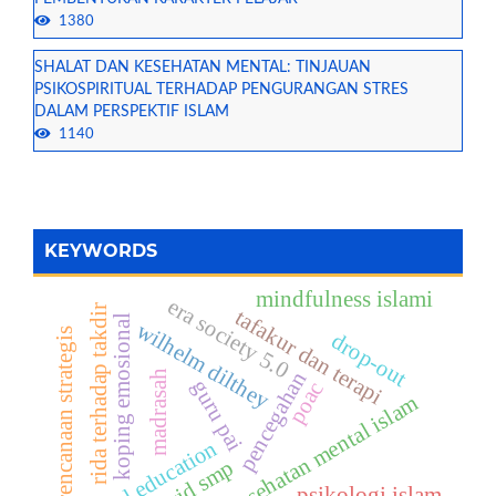
1380
SHALAT DAN KESEHATAN MENTAL: TINJAUAN
PSIKOSPIRITUAL TERHADAP PENGURANGAN STRES
DALAM PERSPEKTIF ISLAM
1140
KEYWORDS
mindfulness islami
era society 5.0
rida terhadap takdir
tafakur dan terapi
koping emosional
wilhelm dilthey
perencanaan strategis
drop-out
pencegahan
madrasah
guru pai
poac
terapi kesehatan mental islam
moral education
murid smp
psikologi islam