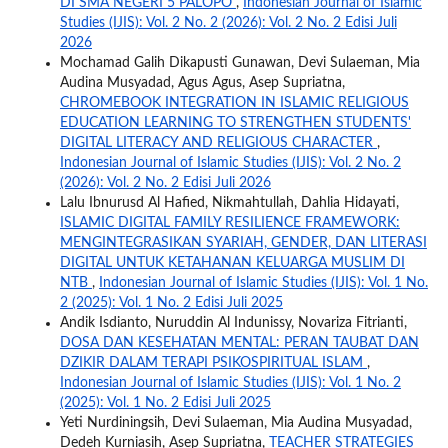
DI SMA NEGERI 5 PALOPO
,
Indonesian Journal of Islamic
Studies (IJIS): Vol. 2 No. 2 (2026): Vol. 2 No. 2 Edisi Juli
2026
Mochamad Galih Dikapusti Gunawan, Devi Sulaeman, Mia
Audina Musyadad, Agus Agus, Asep Supriatna,
CHROMEBOOK INTEGRATION IN ISLAMIC RELIGIOUS
EDUCATION LEARNING TO STRENGTHEN STUDENTS'
DIGITAL LITERACY AND RELIGIOUS CHARACTER
,
Indonesian Journal of Islamic Studies (IJIS): Vol. 2 No. 2
(2026): Vol. 2 No. 2 Edisi Juli 2026
Lalu Ibnurusd Al Hafied, Nikmahtullah, Dahlia Hidayati,
ISLAMIC DIGITAL FAMILY RESILIENCE FRAMEWORK:
MENGINTEGRASIKAN SYARIAH, GENDER, DAN LITERASI
DIGITAL UNTUK KETAHANAN KELUARGA MUSLIM DI
NTB
,
Indonesian Journal of Islamic Studies (IJIS): Vol. 1 No.
2 (2025): Vol. 1 No. 2 Edisi Juli 2025
Andik Isdianto, Nuruddin Al Indunissy, Novariza Fitrianti,
DOSA DAN KESEHATAN MENTAL: PERAN TAUBAT DAN
DZIKIR DALAM TERAPI PSIKOSPIRITUAL ISLAM
,
Indonesian Journal of Islamic Studies (IJIS): Vol. 1 No. 2
(2025): Vol. 1 No. 2 Edisi Juli 2025
Yeti Nurdiningsih, Devi Sulaeman, Mia Audina Musyadad,
Dedeh Kurniasih, Asep Supriatna,
TEACHER STRATEGIES