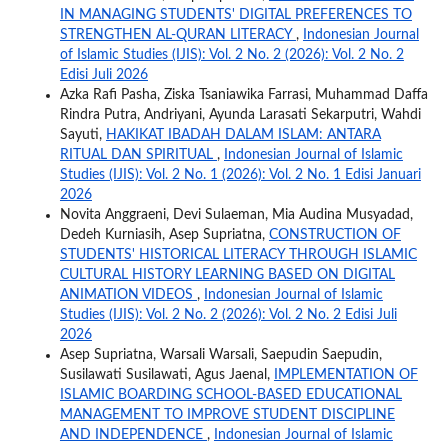
IN MANAGING STUDENTS' DIGITAL PREFERENCES TO
STRENGTHEN AL-QURAN LITERACY
,
Indonesian Journal
of Islamic Studies (IJIS): Vol. 2 No. 2 (2026): Vol. 2 No. 2
Edisi Juli 2026
Azka Rafi Pasha, Ziska Tsaniawika Farrasi, Muhammad Daffa
Rindra Putra, Andriyani, Ayunda Larasati Sekarputri, Wahdi
Sayuti,
HAKIKAT IBADAH DALAM ISLAM: ANTARA
RITUAL DAN SPIRITUAL
,
Indonesian Journal of Islamic
Studies (IJIS): Vol. 2 No. 1 (2026): Vol. 2 No. 1 Edisi Januari
2026
Novita Anggraeni, Devi Sulaeman, Mia Audina Musyadad,
Dedeh Kurniasih, Asep Supriatna,
CONSTRUCTION OF
STUDENTS' HISTORICAL LITERACY THROUGH ISLAMIC
CULTURAL HISTORY LEARNING BASED ON DIGITAL
ANIMATION VIDEOS
,
Indonesian Journal of Islamic
Studies (IJIS): Vol. 2 No. 2 (2026): Vol. 2 No. 2 Edisi Juli
2026
Asep Supriatna, Warsali Warsali, Saepudin Saepudin,
Susilawati Susilawati, Agus Jaenal,
IMPLEMENTATION OF
ISLAMIC BOARDING SCHOOL-BASED EDUCATIONAL
MANAGEMENT TO IMPROVE STUDENT DISCIPLINE
AND INDEPENDENCE
,
Indonesian Journal of Islamic