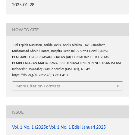
2025-01-28
HOW TO CITE
Juni Erpida Nasution, Afrida Yanis, Annis Alfaina, Dwi Ramadanti,
Muhammad Khoirul Imam, Rospita Desriani, & Sintia Dewi. (2025).
PENGARUH KECERDASAN BUATAN (AI) TERHADAP EFEKTIVITAS
PEMBELAJARAN MAHASISWA PRODI MANAJEMEN PENDIDIKAN ISLAM .
Indonesian Journal of Islamic Studies (IJIS)
,
1
(1), 43–49.
https://doi.org/10.62567/ijis.v1i1.410
More Citation Formats
ISSUE
Vol. 1 No. 1 (2025): Vol. 1 No. 1 Edisi Januari 2025