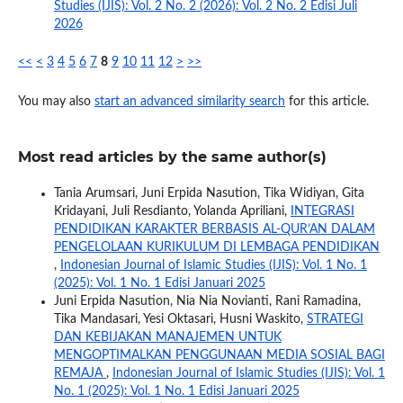
Studies (IJIS): Vol. 2 No. 2 (2026): Vol. 2 No. 2 Edisi Juli
2026
<<
<
3
4
5
6
7
8
9
10
11
12
>
>>
You may also
start an advanced similarity search
for this article.
Most read articles by the same author(s)
Tania Arumsari, Juni Erpida Nasution, Tika Widiyan, Gita
Kridayani, Juli Resdianto, Yolanda Apriliani,
INTEGRASI
PENDIDIKAN KARAKTER BERBASIS AL-QUR’AN DALAM
PENGELOLAAN KURIKULUM DI LEMBAGA PENDIDIKAN
,
Indonesian Journal of Islamic Studies (IJIS): Vol. 1 No. 1
(2025): Vol. 1 No. 1 Edisi Januari 2025
Juni Erpida Nasution, Nia Nia Novianti, Rani Ramadina,
Tika Mandasari, Yesi Oktasari, Husni Waskito,
STRATEGI
DAN KEBIJAKAN MANAJEMEN UNTUK
MENGOPTIMALKAN PENGGUNAAN MEDIA SOSIAL BAGI
REMAJA
,
Indonesian Journal of Islamic Studies (IJIS): Vol. 1
No. 1 (2025): Vol. 1 No. 1 Edisi Januari 2025