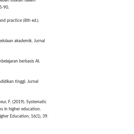
erdasan buatan dalam
5-90.
nd practice (8th ed.).
elolaan akademik. Jurnal
elajaran berbasis AI.
didikan tinggi. Jurnal
eur, F. (2019). Systematic
ons in higher education.
igher Education, 16(1), 39.