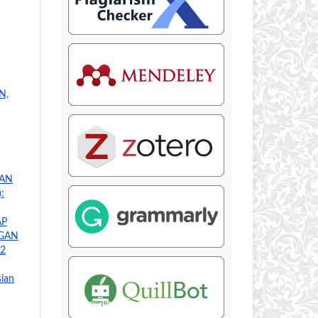
N,
RAN
):
AP
NGAN
 2
ian