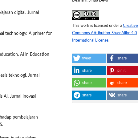
Desriani, Sintia Dewi
jaran digital. Jurnal
This work is licensed under a
Creative
Commons Attribution-ShareAlike 4.0
nal technology: A primer for
International License
.
n education. AI in Education
tweet
share
share
pin it
sis teknologi. Jurnal
share
share
share
share
 AI. Jurnal Inovasi
terhadap pembelajaran
5.