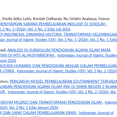
h, Shofia Adha Lubis, Romlah Dalfianda, Nu Urfatin Anatasya, Yumna
MENYIAPKAN SARANA PEMBELAJARAN INKLUSIF DI SEKOLAH
,
l. 2 No. 2 (2026): Vol. 2 No. 2 Edisi Juli 2026
DI INDONESIA: DINAMIKA HISTORIS, TRANSFORMASI KELEMBAGAA
an Journal of Islamic Studies (IJIS): Vol. 2 No. 1 (2026): Vol. 2 No. 1 Edisi
sadi,
ANALISIS ISI KURIKULUM PENDIDIKAN AGAMA ISLAM MATA
(SKI) DI MTS AL-MUSYARROFAH
,
Indonesian Journal of Islamic Studies
anuari 2026
 BUDAYA HUMANIS DAN PENDIDIKAN AKHLAK DALAM PEMBELAJA
TA UTARA
,
Indonesian Journal of Islamic Studies (IJIS): Vol. 2 No. 2 (2026
hshun,
PENGARUH MODEL PEMBELAJARAN EDUTAINMENT TERHAD
AJARAN PENDIDIKAN AGAMA ISLAM (PAI) DI SMKN NEGERI 2 NUA
MUR
,
Indonesian Journal of Islamic Studies (IJIS): Vol. 2 No. 2 (2026): Vol.
 HASYIM MUZADI DAN TRANSFORMASI PENDIDIKAN ISLAM
,
Indones
(2026): Vol. 2 No. 1 Edisi Januari 2026
AM DAN SAINS DALAM PEMBELAJARAN KIMIA
,
Indonesian Journal of