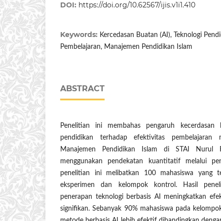
DOI:
https://doi.org/10.62567/ijis.v1i1.410
Keywords:
Kercedasan Buatan (AI), Teknologi Pendid
Pembelajaran, Manajemen Pendidikan Islam
ABSTRACT
Penelitian ini membahas pengaruh kecerdasan 
pendidikan terhadap efektivitas pembelajaran
Manajemen Pendidikan Islam di STAI Nurul 
menggunakan pendekatan kuantitatif melalui pe
penelitian ini melibatkan 100 mahasiswa yang 
eksperimen dan kelompok kontrol. Hasil pene
penerapan teknologi berbasis AI meningkatkan efek
signifikan. Sebanyak 90% mahasiswa pada kelomp
metode berbasis AI lebih efektif dibandingkan deng