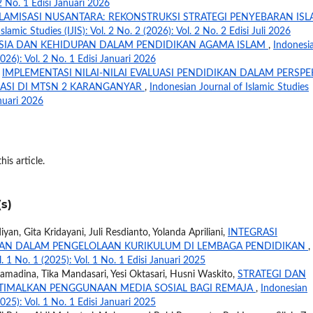
 2 No. 1 Edisi Januari 2026
SLAMISASI NUSANTARA: REKONSTRUKSI STRATEGI PENYEBARAN IS
slamic Studies (IJIS): Vol. 2 No. 2 (2026): Vol. 2 No. 2 Edisi Juli 2026
IA DAN KEHIDUPAN DALAM PENDIDIKAN AGAMA ISLAM
,
Indonesi
(2026): Vol. 2 No. 1 Edisi Januari 2026
,
IMPLEMENTASI NILAI-NILAI EVALUASI PENDIDIKAN DALAM PERSPE
UASI DI MTSN 2 KARANGANYAR
,
Indonesian Journal of Islamic Studies
anuari 2026
his article.
s)
yan, Gita Kridayani, Juli Resdianto, Yolanda Apriliani,
INTEGRASI
R’AN DALAM PENGELOLAAN KURIKULUM DI LEMBAGA PENDIDIKAN
,
l. 1 No. 1 (2025): Vol. 1 No. 1 Edisi Januari 2025
Ramadina, Tika Mandasari, Yesi Oktasari, Husni Waskito,
STRATEGI DAN
IMALKAN PENGGUNAAN MEDIA SOSIAL BAGI REMAJA
,
Indonesian
(2025): Vol. 1 No. 1 Edisi Januari 2025