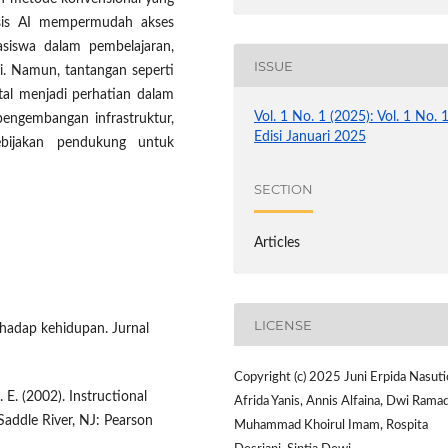
asis AI mempermudah akses
asiswa dalam pembelajaran,
ISSUE
i. Namun, tantangan seperti
gital menjadi perhatian dalam
Vol. 1 No. 1 (2025): Vol. 1 No. 
pengembangan infrastruktur,
Edisi Januari 2025
kebijakan pendukung untuk
SECTION
Articles
LICENSE
rhadap kehidupan. Jurnal
Copyright (c) 2025 Juni Erpida Nasuti
. E. (2002). Instructional
Afrida Yanis, Annis Alfaina, Dwi Ramad
Saddle River, NJ: Pearson
Muhammad Khoirul Imam, Rospita