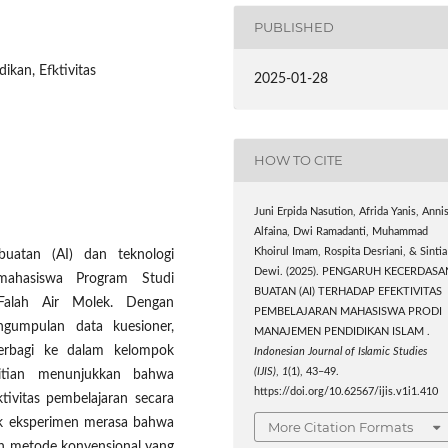
PUBLISHED
ikan, Efktivitas
2025-01-28
HOW TO CITE
Juni Erpida Nasution, Afrida Yanis, Anni
Alfaina, Dwi Ramadanti, Muhammad
Khoirul Imam, Rospita Desriani, & Sintia
buatan (AI) dan teknologi
Dewi. (2025). PENGARUH KECERDASA
 mahasiswa Program Studi
BUATAN (AI) TERHADAP EFEKTIVITAS
Falah Air Molek. Dengan
PEMBELAJARAN MAHASISWA PRODI
ngumpulan data kuesioner,
MANAJEMEN PENDIDIKAN ISLAM .
terbagi ke dalam kelompok
Indonesian Journal of Islamic Studies
(IJIS)
,
1
(1), 43–49.
litian menunjukkan bahwa
https://doi.org/10.62567/ijis.v1i1.410
tivitas pembelajaran secara
ok eksperimen merasa bahwa
More Citation Formats
an metode konvensional yang