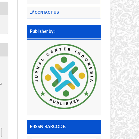
CONTACT US
Publisher by :
s
N
E-ISSN BARCODE: