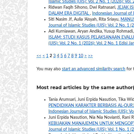
Islamic Studies (IJIS): Vol. 2 No. 1 (2026): Vol.
Ridwan Faqih Sihono, Dwi Ratnasari,
JEJAK I
DALAM ERA DIGITAL
,
Indonesian Journal of I
Siti Nasim Jf, Aulia ‘Aisyah, Rita Sriayu,
MANUS
Journal of Islamic Studies (IJIS): Vol. 2 No. 1 
Adi Kurniawan, Aryan Andika, Yusup Rohmadi
ISLAM: STUDI KASUS PELAKSANAAN EVAL
(IJIS): Vol. 2 No. 1 (2026): Vol. 2 No. 1 Edisi J
<<
<
1
2
3
4
5
6
7
8
9
10
>
>>
You may also
start an advanced similarity search
for t
Most read articles by the same author(
Tania Arumsari, Juni Erpida Nasution, Tika Widi
PENDIDIKAN KARAKTER BERBASIS AL-QU
Indonesian Journal of Islamic Studies (IJIS): Vo
Juni Erpida Nasution, Nia Nia Novianti, Rani 
KEBIJAKAN MANAJEMEN UNTUK MENGOPT
Journal of Islamic Studies (IJIS): Vol. 1 No. 1 