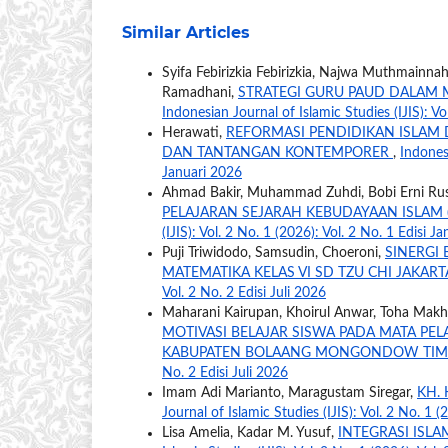
Similar Articles
Syifa Febirizkia Febirizkia, Najwa Muthmainna
Ramadhani,
STRATEGI GURU PAUD DALAM 
Indonesian Journal of Islamic Studies (IJIS): Vo
Herawati,
REFORMASI PENDIDIKAN ISLAM 
DAN TANTANGAN KONTEMPORER
,
Indonesi
Januari 2026
Ahmad Bakir, Muhammad Zuhdi, Bobi Erni Ru
PELAJARAN SEJARAH KEBUDAYAAN ISLAM 
(IJIS): Vol. 2 No. 1 (2026): Vol. 2 No. 1 Edisi J
Puji Triwidodo, Samsudin, Choeroni,
SINERGI
MATEMATIKA KELAS VI SD TZU CHI JAKAR
Vol. 2 No. 2 Edisi Juli 2026
Maharani Kairupan, Khoirul Anwar, Toha Mak
MOTIVASI BELAJAR SISWA PADA MATA PEL
KABUPATEN BOLAANG MONGONDOW TI
No. 2 Edisi Juli 2026
Imam Adi Marianto, Maragustam Siregar,
KH.
Journal of Islamic Studies (IJIS): Vol. 2 No. 1 
Lisa Amelia, Kadar M. Yusuf,
INTEGRASI ISL