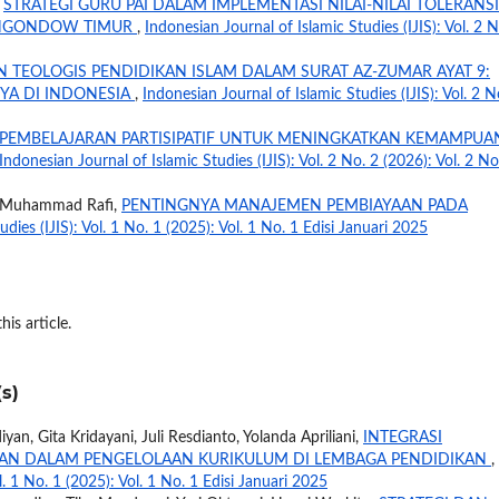
,
STRATEGI GURU PAI DALAM IMPLEMENTASI NILAI-NILAI TOLERANSI
MONGONDOW TIMUR
,
Indonesian Journal of Islamic Studies (IJIS): Vol. 2 N
 TEOLOGIS PENDIDIKAN ISLAM DALAM SURAT AZ-ZUMAR AYAT 9:
NYA DI INDONESIA
,
Indonesian Journal of Islamic Studies (IJIS): Vol. 2 N
 PEMBELAJARAN PARTISIPATIF UNTUK MENINGKATKAN KEMAMPUA
Indonesian Journal of Islamic Studies (IJIS): Vol. 2 No. 2 (2026): Vol. 2 No
, Muhammad Rafi,
PENTINGNYA MANAJEMEN PEMBIAYAAN PADA
dies (IJIS): Vol. 1 No. 1 (2025): Vol. 1 No. 1 Edisi Januari 2025
his article.
s)
yan, Gita Kridayani, Juli Resdianto, Yolanda Apriliani,
INTEGRASI
R’AN DALAM PENGELOLAAN KURIKULUM DI LEMBAGA PENDIDIKAN
,
l. 1 No. 1 (2025): Vol. 1 No. 1 Edisi Januari 2025