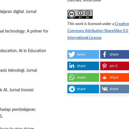
Desriani, Sintia Dewi
jaran digital. Jurnal
This work is licensed under a
Creative
Commons Attribution-ShareAlike 4.0
nal technology: A primer for
International License
.
n education. AI in Education
tweet
share
share
pin it
sis teknologi. Jurnal
share
share
share
share
 AI. Jurnal Inovasi
terhadap pembelajaran
5.