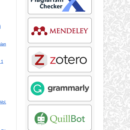
i
sian
 1
Vol.