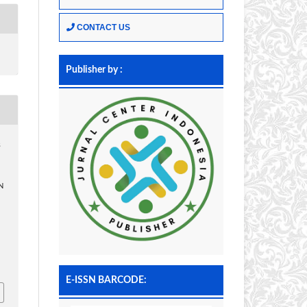
CONTACT US
Publisher by :
s
N
E-ISSN BARCODE: