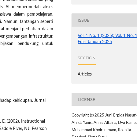
asis AI mempermudah akses
asiswa dalam pembelajaran,
ISSUE
i. Namun, tantangan seperti
gital menjadi perhatian dalam
Vol. 1 No. 1 (2025): Vol. 1 No. 
pengembangan infrastruktur,
Edisi Januari 2025
kebijakan pendukung untuk
SECTION
Articles
LICENSE
rhadap kehidupan. Jurnal
Copyright (c) 2025 Juni Erpida Nasuti
. E. (2002). Instructional
Afrida Yanis, Annis Alfaina, Dwi Ramad
Saddle River, NJ: Pearson
Muhammad Khoirul Imam, Rospita