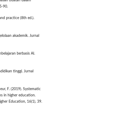
erdasan buatan dalam
5-90.
nd practice (8th ed.).
elolaan akademik. Jurnal
elajaran berbasis AI.
didikan tinggi. Jurnal
eur, F. (2019). Systematic
ons in higher education.
igher Education, 16(1), 39.