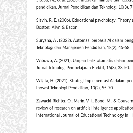
Sitopu, M., et al. (2023). Interaksi manusia dan kec
pendidikan. Jurnal Pendidikan dan Teknologi, 10(3), 7
Slavin, R. E. (2006). Educational psychology: Theory a
Boston: Allyn & Bacon.
Suryana, A . (2022). Automasi berbasis Al dalam peng
Teknologi dan Manajemen Pendidikan, 18(2), 45-58.
Wibowo, A. (2021). Umpan balik otomatis dalam pemb
Jurnal Teknologi Pembelajaran Efektif, 15(3), 33-50.
Wijata, H. (2021). Strategi implementasi Al dalam pen
Inovasi Teknologi Pendidikan, 10(2), 55-70.
Zawacki-Richter, O., Marín, V. I., Bond, M., & Gouvern
review of research on artificial intelligence applicati
International Journal of Educational Technology in H