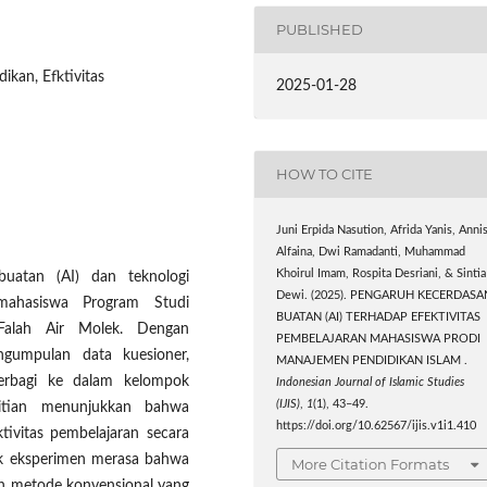
PUBLISHED
ikan, Efktivitas
2025-01-28
HOW TO CITE
Juni Erpida Nasution, Afrida Yanis, Anni
Alfaina, Dwi Ramadanti, Muhammad
Khoirul Imam, Rospita Desriani, & Sintia
buatan (AI) dan teknologi
Dewi. (2025). PENGARUH KECERDASA
 mahasiswa Program Studi
BUATAN (AI) TERHADAP EFEKTIVITAS
Falah Air Molek. Dengan
PEMBELAJARAN MAHASISWA PRODI
ngumpulan data kuesioner,
MANAJEMEN PENDIDIKAN ISLAM .
terbagi ke dalam kelompok
Indonesian Journal of Islamic Studies
(IJIS)
,
1
(1), 43–49.
litian menunjukkan bahwa
https://doi.org/10.62567/ijis.v1i1.410
tivitas pembelajaran secara
ok eksperimen merasa bahwa
More Citation Formats
an metode konvensional yang