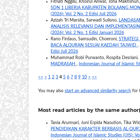
Fitriati Nggilu, Khoirul Anwar, Toha Makhshun
SDN 1 LIBERIA KABUPATEN BOLAANG 
(2026): Vol. 2 No. 2 Edisi Juli 2026
Azizah Tri Marsita, Sarwadi Sulisno,
LANDASAN
ANALISIS RELEVANSI DAN IMPLEMENTASI
(2026): Vol. 2 No. 1 Edisi Januari 2026
Rano Firdaus, Samsudin, Choeroni,
STRATEGI
BACA ALQURAN SESUAI KAEDAH TAJWID
,
Edisi Juli 2026
Muhammad Robi Purwanto, Rospita Desriani
MADRASAH
,
Indonesian Journal of Islamic Stu
<<
<
1
2
3
4
5
6
7
8
9
10
>
>>
You may also
start an advanced similarity search
for t
Most read articles by the same author(
Tania Arumsari, Juni Erpida Nasution, Tika Widi
PENDIDIKAN KARAKTER BERBASIS AL-QU
Indonesian Journal of Islamic Studies (IJIS): Vo