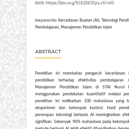
DOI:
https://doi.org/10.62567/ijis.v1i1.410
Keywords:
Kercedasan Buatan (AI), Teknologi Pendid
Pembelajaran, Manajemen Pendidikan Islam
ABSTRACT
Penelitian ini membahas pengaruh kecerdasan 
pendidikan terhadap efektivitas pembelajaran
Manajemen Pendidikan Islam di STAI Nurul 
menggunakan pendekatan kuantitatif melalui pe
penelitian ini melibatkan 100 mahasiswa yang 
eksperimen dan kelompok kontrol. Hasil pene
penerapan teknologi berbasis AI meningkatkan efek
signifikan. Sebanyak 90% mahasiswa pada kelomp
metode berbasis AI lebih efektif dibandingkan deng