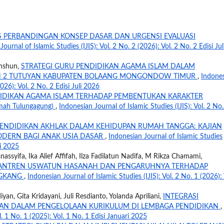
IS PERBANDINGAN KONSEP DASAR DAN URGENSI EVALUASI
ournal of Islamic Studies (IJIS): Vol. 2 No. 2 (2026): Vol. 2 No. 2 Edisi Jul
khshun,
STRATEGI GURU PENDIDIKAN AGAMA ISLAM DALAM
PN 2 TUTUYAN KABUPATEN BOLAANG MONGONDOW TIMUR
,
Indone
2026): Vol. 2 No. 2 Edisi Juli 2026
IDIKAN AGAMA ISLAM TERHADAP PEMBENTUKAN KARAKTER
mah Tulungagung)
,
Indonesian Journal of Islamic Studies (IJIS): Vol. 2 No.
ENDIDIKAN AKHLAK DALAM KEHIDUPAN RUMAH TANGGA: KAJIAN
ODERN BAGI ANAK USIA DASAR
,
Indonesian Journal of Islamic Studies
li 2025
nassyifa, Ika Alief Affifah, Ilza Fadilatun Nadifa, M Rikza Chamami,
ESANTREN USWATUN HASANAH DAN PENGARUHNYA TERHADAP
NGKANG
,
Indonesian Journal of Islamic Studies (IJIS): Vol. 2 No. 1 (2026): 
yan, Gita Kridayani, Juli Resdianto, Yolanda Apriliani,
INTEGRASI
R’AN DALAM PENGELOLAAN KURIKULUM DI LEMBAGA PENDIDIKAN
,
l. 1 No. 1 (2025): Vol. 1 No. 1 Edisi Januari 2025