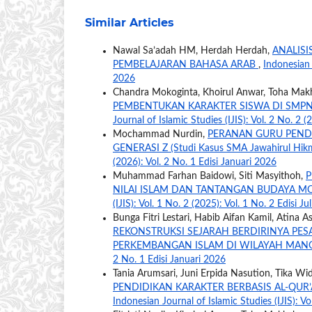
Similar Articles
Nawal Sa’adah HM, Herdah Herdah,
ANALIS
PEMBELAJARAN BAHASA ARAB
,
Indonesian J
2026
Chandra Mokoginta, Khoirul Anwar, Toha Ma
PEMBENTUKAN KARAKTER SISWA DI SM
Journal of Islamic Studies (IJIS): Vol. 2 No. 2 (
Mochammad Nurdin,
PERANAN GURU PEND
GENERASI Z (Studi Kasus SMA Jawahirul Hik
(2026): Vol. 2 No. 1 Edisi Januari 2026
Muhammad Farhan Baidowi, Siti Masyithoh,
P
NILAI ISLAM DAN TANTANGAN BUDAYA M
(IJIS): Vol. 1 No. 2 (2025): Vol. 1 No. 2 Edisi Ju
Bunga Fitri Lestari, Habib Aifan Kamil, Atina As
REKONSTRUKSI SEJARAH BERDIRINYA P
PERKEMBANGAN ISLAM DI WILAYAH MA
2 No. 1 Edisi Januari 2026
Tania Arumsari, Juni Erpida Nasution, Tika Widi
PENDIDIKAN KARAKTER BERBASIS AL-QU
Indonesian Journal of Islamic Studies (IJIS): Vo