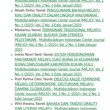
Multidisciplinary Indonesian Center Journal (MICJO): Vol. 2
No. 1 (2025): Vol. 2 No. 1 Edisi Januari 2025
Aisyah Elvina, Yasnel,
PENGGUNAAN BAHASA MELAYU
RIAU DAN ORALITY DALAM LINGKUP MASYARAKAT
,
Multidisciplinary Indonesian Center Journal (MICJO): Vol. 2
No. 1 (2025): Vol. 2 No. 1 Edisi Januari 2025
Mastarina, Yasnel,
PERMAINAN TRADISIONAL MELAYU:
KAJIAN SEJARAH, BUDAYA, DAN STRATEGI
PELESTARIAN
,
Multidisciplinary Indonesian Center Journal
(MICJO): Vol. 2 No. 1 (2025): Vol. 2 No. 1 Edisi Januari
2025
Indres Novri Yanti, Yasnel,
SISTEM PEREKONOMIAN
MASYARAKAT MELAYU SUKU BONAI DI KECAMATAN
BONAI DARUSSALAM KABUPATEN ROKAN HULU
,
Multidisciplinary Indonesian Center Journal (MICJO): Vol. 2
No. 1 (2025): Vol. 2 No. 1 Edisi Januari 2025
Putri Rahma Dani, Yasnel,
EKOLOGI KALDE FEMINISME
MELAYU DETERMENISME, EKOTURISME MELAYU
DAMPAK GLOBALISASI
,
Multidisciplinary Indonesian
Center Journal (MICJO): Vol. 2 No. 1 (2025): Vol. 2 No. 1
Edisi Januari 2025
Wini Ihwana, Yasnel,
BAHASA DAN TRADISI ORALITY
DAN LITERASI MELAYU
,
Multidisciplinary Indonesian