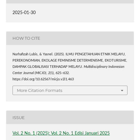
2025-01-30
HOW TO CITE
Nurhafizah Lubis, & Yasnel. (2025). ILMU PENGETAHUAN ETNIK MELAYU,
PEREKONOMIAN, EKOLAGE FEMINISME DETERMENISME, EKOTURISME,
DAMPAK GLOBALISASI TERHADAP MELAYU.
Multidisciplinary Indonesian
Center Journal (MICJO)
,
2
(1), 625–632.
https://doi.org/10.62567/micjo.v2i1.463
More Citation Formats
ISSUE
Vol. 2 No. 1 (2025): Vol. 2 No. 1 Edisi Januari 2025