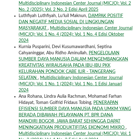
Multidisciplinary Indonesian Center Journal (MICJO): Vol. 2
No. 2 (2025): Vol. 2 No. 2 Edisi April 2025
Luthfiyah Luthfiyah, Lu’luil Maknun,
DAMPAK POSITIF
DAN NEGATIF MEDIA SOSIAL DI LINGKUNGAN
MASYARAKAT
,
Multidisciplinary Indonesian Center Journal
(MICJO): Vol. 1 No. 4 (2024): Vol. 1 No. 4 Edisi Oktober
2024
Kurnia Pusparini, Devi Kusumawardhani, Septina
Cahyaninggar, Abu Ridho Aminullah,
PENGELOLAAN
SUMBER DAYA MANUSIA DALAM MENGEMBANGKAN
KREATIVITAS WIRAUSAHA PADA IBU-IBU PKK
KELURAHAN PONDOK CABE ILIR - TANGERANG
SELATAN
,
Multidisciplinary Indonesian Center Journal
(MICJO): Vol. 1 No. 1 (2024): Vol. 1 No. 1 Edisi Januari
2024
Ana Rohana, Lindra Aulia Rachman, Mohamad Farhan
Hidayat, Toman Golfrid Fridaus Tobing,
PENERAPAN
EFISIENSI SUMBER DAYA MANUSIA PADA UMKM YANG
BERADA DIBAWAH PELAYANAN PT. BPR DANA
MANDIRI BOGOR, JAWA BARAT SEHINGGA DAPAT
MENINGKATKAN PRODUKTIFITAS EKONOMI MIKRO
,
Multidisciplinary Indonesian Center Journal (MICJO): Vol. 1