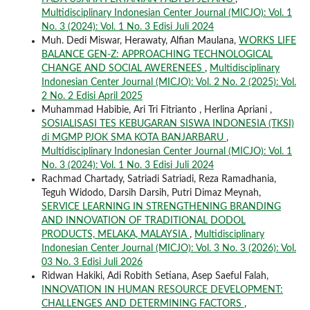
Multidisciplinary Indonesian Center Journal (MICJO): Vol. 1
No. 3 (2024): Vol. 1 No. 3 Edisi Juli 2024
Muh. Dedi Miswar, Herawaty, Alfian Maulana,
WORKS LIFE
BALANCE GEN-Z: APPROACHING TECHNOLOGICAL
CHANGE AND SOCIAL AWERENEES
,
Multidisciplinary
Indonesian Center Journal (MICJO): Vol. 2 No. 2 (2025): Vol.
2 No. 2 Edisi April 2025
Muhammad Habibie, Ari Tri Fitrianto , Herlina Apriani ,
SOSIALISASI TES KEBUGARAN SISWA INDONESIA (TKSI)
di MGMP PJOK SMA KOTA BANJARBARU
,
Multidisciplinary Indonesian Center Journal (MICJO): Vol. 1
No. 3 (2024): Vol. 1 No. 3 Edisi Juli 2024
Rachmad Chartady, Satriadi Satriadi, Reza Ramadhania,
Teguh Widodo, Darsih Darsih, Putri Dimaz Meynah,
SERVICE LEARNING IN STRENGTHENING BRANDING
AND INNOVATION OF TRADITIONAL DODOL
PRODUCTS, MELAKA, MALAYSIA
,
Multidisciplinary
Indonesian Center Journal (MICJO): Vol. 3 No. 3 (2026): Vol.
03 No. 3 Edisi Juli 2026
Ridwan Hakiki, Adi Robith Setiana, Asep Saeful Falah,
INNOVATION IN HUMAN RESOURCE DEVELOPMENT:
CHALLENGES AND DETERMINING FACTORS
,