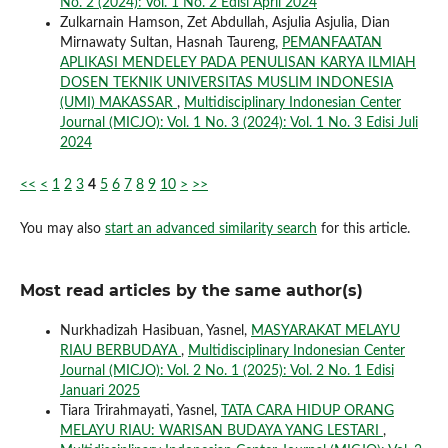
No. 2 (2024): Vol. 1 No. 2 Edisi April 2024
Zulkarnain Hamson, Zet Abdullah, Asjulia Asjulia, Dian
Mirnawaty Sultan, Hasnah Taureng,
PEMANFAATAN
APLIKASI MENDELEY PADA PENULISAN KARYA ILMIAH
DOSEN TEKNIK UNIVERSITAS MUSLIM INDONESIA
(UMI) MAKASSAR
,
Multidisciplinary Indonesian Center
Journal (MICJO): Vol. 1 No. 3 (2024): Vol. 1 No. 3 Edisi Juli
2024
<<
<
1
2
3
4
5
6
7
8
9
10
>
>>
You may also
start an advanced similarity search
for this article.
Most read articles by the same author(s)
Nurkhadizah Hasibuan, Yasnel,
MASYARAKAT MELAYU
RIAU BERBUDAYA
,
Multidisciplinary Indonesian Center
Journal (MICJO): Vol. 2 No. 1 (2025): Vol. 2 No. 1 Edisi
Januari 2025
Tiara Trirahmayati, Yasnel,
TATA CARA HIDUP ORANG
MELAYU RIAU: WARISAN BUDAYA YANG LESTARI
,