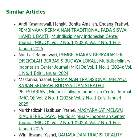
Similar Articles
Andi Kasanrawali, Hengki, Bonita Amaliah, Endang Pratiwi,
PEMBINAAN PERMAINAN TRADITIONAL PADA SISWA
HANDIL BAKTI
,
Multidisciplinary Indonesian Center
Journal (MICJO): Vol. 2 No. 1 (2025): Vol. 2 No. 1 Edisi
Januari 2025
Nur Laili Rahmawati,
PEMBELAJARAN BERKARAKTER
DISEKOLAH BERBASIS BUDAYA LOKAL
,
Multidisciplinary
Indonesian Center Journal (MICJO): Vol. 1 No. 1 (2024): Vol.
1 No. 1 Edisi Januari 2024
Mastarina, Yasnel,
PERMAINAN TRADISIONAL MELAYU:
KAJIAN SEJARAH, BUDAYA, DAN STRATEGI
PELESTARIAN
,
Multidisciplinary Indonesian Center Journal
(MICJO): Vol. 2 No. 1 (2025): Vol. 2 No. 1 Edisi Januari
2025
Nurkhadizah Hasibuan, Yasnel,
MASYARAKAT MELAYU
RIAU BERBUDAYA
,
Multidisciplinary Indonesian Center
Journal (MICJO): Vol. 2 No. 1 (2025): Vol. 2 No. 1 Edisi
Januari 2025
Wini Ihwana, Yasnel,
BAHASA DAN TRADISI ORALITY