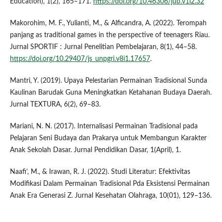
Education), 1(2), 165–171.
https://doi.org/10.46306/jub.v1i2.32
Makorohim, M. F., Yulianti, M., & Alficandra, A. (2022). Terompah
panjang as traditional games in the perspective of teenagers Riau.
Jurnal SPORTIF : Jurnal Penelitian Pembelajaran, 8(1), 44–58.
https://doi.org/10.29407/js_unpgri.v8i1.17657
.
Mantri, Y. (2019). Upaya Pelestarian Permainan Tradisional Sunda
Kaulinan Barudak Guna Meningkatkan Ketahanan Budaya Daerah.
Jurnal TEXTURA, 6(2), 69–83.
Mariani, N. N. (2017). Internalisasi Permainan Tradisional pada
Pelajaran Seni Budaya dan Prakarya untuk Membangun Karakter
Anak Sekolah Dasar. Jurnal Pendidikan Dasar, 1(April), 1.
Naafi’, M., & Irawan, R. J. (2022). Studi Literatur: Efektivitas
Modifikasi Dalam Permainan Tradisional Pda Eksistensi Permainan
Anak Era Generasi Z. Jurnal Kesehatan Olahraga, 10(01), 129–136.