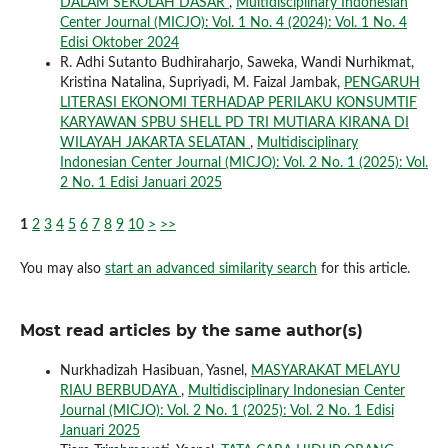
DALAM SEKOLAH DASAR
,
Multidisciplinary Indonesian
Center Journal (MICJO): Vol. 1 No. 4 (2024): Vol. 1 No. 4
Edisi Oktober 2024
R. Adhi Sutanto Budhiraharjo, Saweka, Wandi Nurhikmat,
Kristina Natalina, Supriyadi, M. Faizal Jambak,
PENGARUH
LITERASI EKONOMI TERHADAP PERILAKU KONSUMTIF
KARYAWAN SPBU SHELL PD TRI MUTIARA KIRANA DI
WILAYAH JAKARTA SELATAN
,
Multidisciplinary
Indonesian Center Journal (MICJO): Vol. 2 No. 1 (2025): Vol.
2 No. 1 Edisi Januari 2025
1
2
3
4
5
6
7
8
9
10
>
>>
You may also
start an advanced similarity search
for this article.
Most read articles by the same author(s)
Nurkhadizah Hasibuan, Yasnel,
MASYARAKAT MELAYU
RIAU BERBUDAYA
,
Multidisciplinary Indonesian Center
Journal (MICJO): Vol. 2 No. 1 (2025): Vol. 2 No. 1 Edisi
Januari 2025