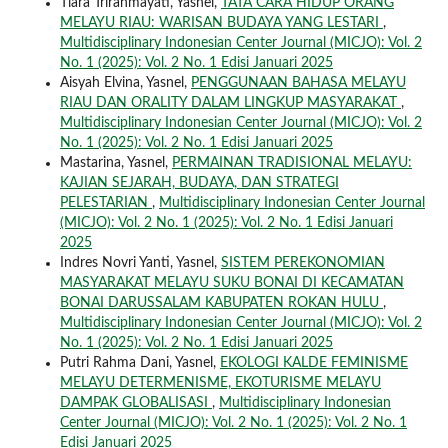
Tiara Trirahmayati, Yasnel,
TATA CARA HIDUP ORANG
MELAYU RIAU: WARISAN BUDAYA YANG LESTARI
,
Multidisciplinary Indonesian Center Journal (MICJO): Vol. 2
No. 1 (2025): Vol. 2 No. 1 Edisi Januari 2025
Aisyah Elvina, Yasnel,
PENGGUNAAN BAHASA MELAYU
RIAU DAN ORALITY DALAM LINGKUP MASYARAKAT
,
Multidisciplinary Indonesian Center Journal (MICJO): Vol. 2
No. 1 (2025): Vol. 2 No. 1 Edisi Januari 2025
Mastarina, Yasnel,
PERMAINAN TRADISIONAL MELAYU:
KAJIAN SEJARAH, BUDAYA, DAN STRATEGI
PELESTARIAN
,
Multidisciplinary Indonesian Center Journal
(MICJO): Vol. 2 No. 1 (2025): Vol. 2 No. 1 Edisi Januari
2025
Indres Novri Yanti, Yasnel,
SISTEM PEREKONOMIAN
MASYARAKAT MELAYU SUKU BONAI DI KECAMATAN
BONAI DARUSSALAM KABUPATEN ROKAN HULU
,
Multidisciplinary Indonesian Center Journal (MICJO): Vol. 2
No. 1 (2025): Vol. 2 No. 1 Edisi Januari 2025
Putri Rahma Dani, Yasnel,
EKOLOGI KALDE FEMINISME
MELAYU DETERMENISME, EKOTURISME MELAYU
DAMPAK GLOBALISASI
,
Multidisciplinary Indonesian
Center Journal (MICJO): Vol. 2 No. 1 (2025): Vol. 2 No. 1
Edisi Januari 2025