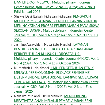
DAN LITERASI MELAYU
,
Multidisciplinary Indonesian
Center Journal (MICJO): Vol. 2 No. 1 (2025): Vol. 2 No. 1
Edisi Januari 2025
Shalwa Davi Itqiyah, Fidrayani Fidrayani,
PENGARUH
MODEL PEMBELAJARAN BLENDED LEARNING UNTUK
MENINGKATKAN PROSES PEMBELAJARAN PADA SISWA
SEKOLAH DASAR
,
Multidisciplinary Indonesian Center
Journal (MICJO): Vol. 1 No. 3 (2024): Vol. 1 No. 3 Edisi Juli
2024
Jasmine Assayyidah, Nova Estu Harsiwi ,
LAYANAN
PENDIDIKAN INKLUSI SEKOLAH DASAR BAGI ANAK
BERKEBUTUHAN KHUSUS HIDROSEFALUS
,
Multidisciplinary Indonesian Center Journal (MICJO): Vol. 1
No. 4 (2024): Vol. 1 No. 4 Edisi Oktober 2024
Nurhafizah Lubis, Yasnel,
ILMU PENGETAHUAN ETNIK
MELAYU, PEREKONOMIAN, EKOLAGE FEMINISME
DETERMENISME, EKOTURISME, DAMPAK GLOBALISASI
TERHADAP MELAYU
,
Multidisciplinary Indonesian Center
Journal (MICJO): Vol. 2 No. 1 (2025): Vol. 2 No. 1 Edisi
Januari 2025
Naila ilmi Yunianti, Lu’luil Maknun,
MENDORONG
KREATIVITAS ANAK MELALUI PEMBELAJARAN SENI