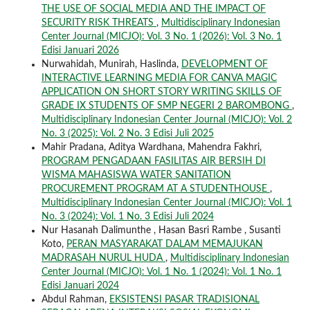
THE USE OF SOCIAL MEDIA AND THE IMPACT OF
SECURITY RISK THREATS
,
Multidisciplinary Indonesian
Center Journal (MICJO): Vol. 3 No. 1 (2026): Vol. 3 No. 1
Edisi Januari 2026
Nurwahidah, Munirah, Haslinda,
DEVELOPMENT OF
INTERACTIVE LEARNING MEDIA FOR CANVA MAGIC
APPLICATION ON SHORT STORY WRITING SKILLS OF
GRADE IX STUDENTS OF SMP NEGERI 2 BAROMBONG
,
Multidisciplinary Indonesian Center Journal (MICJO): Vol. 2
No. 3 (2025): Vol. 2 No. 3 Edisi Juli 2025
Mahir Pradana, Aditya Wardhana, Mahendra Fakhri,
PROGRAM PENGADAAN FASILITAS AIR BERSIH DI
WISMA MAHASISWA WATER SANITATION
PROCUREMENT PROGRAM AT A STUDENTHOUSE
,
Multidisciplinary Indonesian Center Journal (MICJO): Vol. 1
No. 3 (2024): Vol. 1 No. 3 Edisi Juli 2024
Nur Hasanah Dalimunthe , Hasan Basri Rambe , Susanti
Koto,
PERAN MASYARAKAT DALAM MEMAJUKAN
MADRASAH NURUL HUDA
,
Multidisciplinary Indonesian
Center Journal (MICJO): Vol. 1 No. 1 (2024): Vol. 1 No. 1
Edisi Januari 2024
Abdul Rahman,
EKSISTENSI PASAR TRADISIONAL