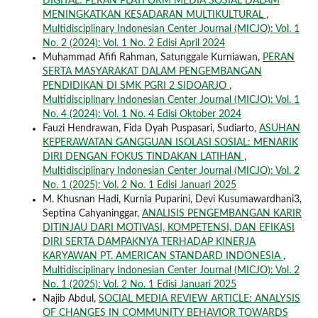
DIGITAL: PERAN PLATFORM MEDIA SOSIAL DALAM
MENINGKATKAN KESADARAN MULTIKULTURAL
,
Multidisciplinary Indonesian Center Journal (MICJO): Vol. 1
No. 2 (2024): Vol. 1 No. 2 Edisi April 2024
Muhammad Afifi Rahman, Satunggale Kurniawan,
PERAN
SERTA MASYARAKAT DALAM PENGEMBANGAN
PENDIDIKAN DI SMK PGRI 2 SIDOARJO
,
Multidisciplinary Indonesian Center Journal (MICJO): Vol. 1
No. 4 (2024): Vol. 1 No. 4 Edisi Oktober 2024
Fauzi Hendrawan, Fida Dyah Puspasari, Sudiarto,
ASUHAN
KEPERAWATAN GANGGUAN ISOLASI SOSIAL: MENARIK
DIRI DENGAN FOKUS TINDAKAN LATIHAN
,
Multidisciplinary Indonesian Center Journal (MICJO): Vol. 2
No. 1 (2025): Vol. 2 No. 1 Edisi Januari 2025
M. Khusnan Hadi, Kurnia Puparini, Devi Kusumawardhani3,
Septina Cahyaninggar,
ANALISIS PENGEMBANGAN KARIR
DITINJAU DARI MOTIVASI, KOMPETENSI, DAN EFIKASI
DIRI SERTA DAMPAKNYA TERHADAP KINERJA
KARYAWAN PT. AMERICAN STANDARD INDONESIA
,
Multidisciplinary Indonesian Center Journal (MICJO): Vol. 2
No. 1 (2025): Vol. 2 No. 1 Edisi Januari 2025
Najib Abdul,
SOCIAL MEDIA REVIEW ARTICLE: ANALYSIS
OF CHANGES IN COMMUNITY BEHAVIOR TOWARDS