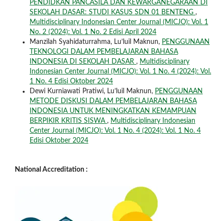
PENDIDKAN PANCASILA DAN KEWARGANEGARAAN DI
SEKOLAH DASAR: STUDI KASUS SDN 01 BENTENG
,
Multidisciplinary Indonesian Center Journal (MICJO): Vol. 1
No. 2 (2024): Vol. 1 No. 2 Edisi April 2024
Manzilah Syahidaturrahma, Lu’luil Maknun,
PENGGUNAAN
TEKNOLOGI DALAM PEMBELAJARAN BAHASA
INDONESIA DI SEKOLAH DASAR
,
Multidisciplinary
Indonesian Center Journal (MICJO): Vol. 1 No. 4 (2024): Vol.
1 No. 4 Edisi Oktober 2024
Dewi Kurniawati Pratiwi, Lu’luil Maknun,
PENGGUNAAN
METODE DISKUSI DALAM PEMBELAJARAN BAHASA
INDONESIA UNTUK MENINGKATKAN KEMAMPUAN
BERPIKIR KRITIS SISWA
,
Multidisciplinary Indonesian
Center Journal (MICJO): Vol. 1 No. 4 (2024): Vol. 1 No. 4
Edisi Oktober 2024
National Accreditation :