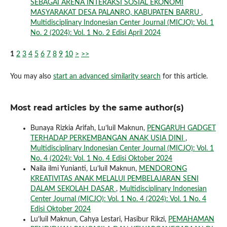
SEBAGAI ARENA INTERAKSI SOSIAL EKONOMI
MASYARAKAT DESA PALANRO, KABUPATEN BARRU
,
Multidisciplinary Indonesian Center Journal (MICJO): Vol. 1
No. 2 (2024): Vol. 1 No. 2 Edisi April 2024
1
2
3
4
5
6
7
8
9
10
>
>>
You may also
start an advanced similarity search
for this article.
Most read articles by the same author(s)
Bunaya Rizkia Arifah, Lu’luil Maknun,
PENGARUH GADGET
TERHADAP PERKEMBANGAN ANAK USIA DINI
,
Multidisciplinary Indonesian Center Journal (MICJO): Vol. 1
No. 4 (2024): Vol. 1 No. 4 Edisi Oktober 2024
Naila ilmi Yunianti, Lu’luil Maknun,
MENDORONG
KREATIVITAS ANAK MELALUI PEMBELAJARAN SENI
DALAM SEKOLAH DASAR
,
Multidisciplinary Indonesian
Center Journal (MICJO): Vol. 1 No. 4 (2024): Vol. 1 No. 4
Edisi Oktober 2024
Lu’luil Maknun, Cahya Lestari, Hasibur Rikzi,
PEMAHAMAN