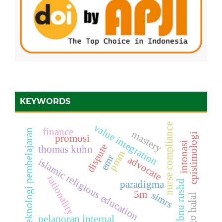
KEYWORDS
nurse compliance
value integration
finance
teknologi pembelajaran
mastery
epistimologi
promosi
intonasi
dispute
thomas kuhn
pmm
emr
advocate
islamic religious education
rationality
ibnu rushd
paradigma
5m
simrs
logo halal
pelaporan internal