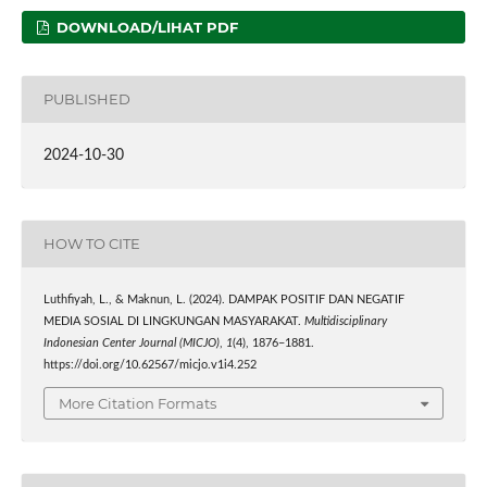
DOWNLOAD/LIHAT PDF
PUBLISHED
2024-10-30
HOW TO CITE
Luthfiyah, L., & Maknun, L. (2024). DAMPAK POSITIF DAN NEGATIF
MEDIA SOSIAL DI LINGKUNGAN MASYARAKAT.
Multidisciplinary
Indonesian Center Journal (MICJO)
,
1
(4), 1876–1881.
https://doi.org/10.62567/micjo.v1i4.252
More Citation Formats