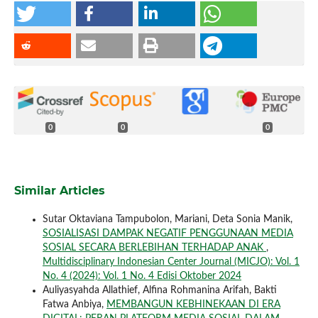
0
0
0
Similar Articles
Sutar Oktaviana Tampubolon, Mariani, Deta Sonia Manik,
SOSIALISASI DAMPAK NEGATIF PENGGUNAAN MEDIA
SOSIAL SECARA BERLEBIHAN TERHADAP ANAK
,
Multidisciplinary Indonesian Center Journal (MICJO): Vol. 1
No. 4 (2024): Vol. 1 No. 4 Edisi Oktober 2024
Auliyasyahda Allathief, Alfina Rohmanina Arifah, Bakti
Fatwa Anbiya,
MEMBANGUN KEBHINEKAAN DI ERA