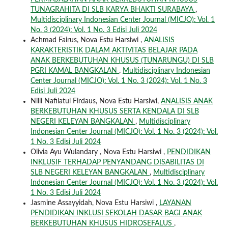
TUNAGRAHITA DI SLB KARYA BHAKTI SURABAYA
,
Multidisciplinary Indonesian Center Journal (MICJO): Vol. 1
No. 3 (2024): Vol. 1 No. 3 Edisi Juli 2024
Achmad Fairus, Nova Estu Harsiwi ,
ANALISIS
KARAKTERISTIK DALAM AKTIVITAS BELAJAR PADA
ANAK BERKEBUTUHAN KHUSUS (TUNARUNGU) DI SLB
PGRI KAMAL BANGKALAN
,
Multidisciplinary Indonesian
Center Journal (MICJO): Vol. 1 No. 3 (2024): Vol. 1 No. 3
Edisi Juli 2024
Nilli Nafilatul Firdaus, Nova Estu Harsiwi,
ANALISIS ANAK
BERKEBUTUHAN KHUSUS SERTA KENDALA DI SLB
NEGERI KELEYAN BANGKALAN
,
Multidisciplinary
Indonesian Center Journal (MICJO): Vol. 1 No. 3 (2024): Vol.
1 No. 3 Edisi Juli 2024
Olivia Ayu Wulandary , Nova Estu Harsiwi ,
PENDIDIKAN
INKLUSIF TERHADAP PENYANDANG DISABILITAS DI
SLB NEGERI KELEYAN BANGKALAN
,
Multidisciplinary
Indonesian Center Journal (MICJO): Vol. 1 No. 3 (2024): Vol.
1 No. 3 Edisi Juli 2024
Jasmine Assayyidah, Nova Estu Harsiwi ,
LAYANAN
PENDIDIKAN INKLUSI SEKOLAH DASAR BAGI ANAK
BERKEBUTUHAN KHUSUS HIDROSEFALUS
,