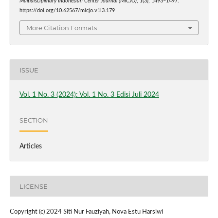
Multidisciplinary Indonesian Center Journal (MICJO)
,
1
(3), 1493–1497.
https://doi.org/10.62567/micjo.v1i3.179
More Citation Formats
ISSUE
Vol. 1 No. 3 (2024): Vol. 1 No. 3 Edisi Juli 2024
SECTION
Articles
LICENSE
Copyright (c) 2024 Siti Nur Fauziyah, Nova Estu Harsiwi