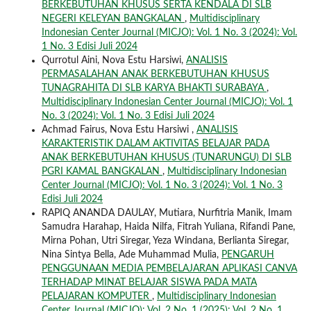
BERKEBUTUHAN KHUSUS SERTA KENDALA DI SLB
NEGERI KELEYAN BANGKALAN
,
Multidisciplinary
Indonesian Center Journal (MICJO): Vol. 1 No. 3 (2024): Vol.
1 No. 3 Edisi Juli 2024
Qurrotul Aini, Nova Estu Harsiwi,
ANALISIS
PERMASALAHAN ANAK BERKEBUTUHAN KHUSUS
TUNAGRAHITA DI SLB KARYA BHAKTI SURABAYA
,
Multidisciplinary Indonesian Center Journal (MICJO): Vol. 1
No. 3 (2024): Vol. 1 No. 3 Edisi Juli 2024
Achmad Fairus, Nova Estu Harsiwi ,
ANALISIS
KARAKTERISTIK DALAM AKTIVITAS BELAJAR PADA
ANAK BERKEBUTUHAN KHUSUS (TUNARUNGU) DI SLB
PGRI KAMAL BANGKALAN
,
Multidisciplinary Indonesian
Center Journal (MICJO): Vol. 1 No. 3 (2024): Vol. 1 No. 3
Edisi Juli 2024
RAPIQ ANANDA DAULAY, Mutiara, Nurfitria Manik, Imam
Samudra Harahap, Haida Nilfa, Fitrah Yuliana, Rifandi Pane,
Mirna Pohan, Utri Siregar, Yeza Windana, Berlianta Siregar,
Nina Sintya Bella, Ade Muhammad Mulia,
PENGARUH
PENGGUNAAN MEDIA PEMBELAJARAN APLIKASI CANVA
TERHADAP MINAT BELAJAR SISWA PADA MATA
PELAJARAN KOMPUTER
,
Multidisciplinary Indonesian
Center Journal (MICJO): Vol. 2 No. 1 (2025): Vol. 2 No. 1