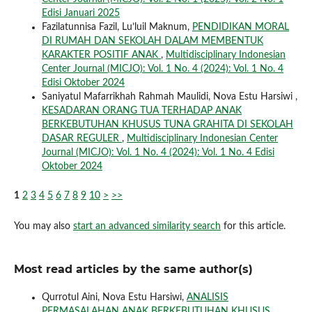
Edisi Januari 2025
Fazilatunnisa Fazil, Lu’luil Maknum,
PENDIDIKAN MORAL
DI RUMAH DAN SEKOLAH DALAM MEMBENTUK
KARAKTER POSITIF ANAK
,
Multidisciplinary Indonesian
Center Journal (MICJO): Vol. 1 No. 4 (2024): Vol. 1 No. 4
Edisi Oktober 2024
Saniyatul Mafarrikhah Rahmah Maulidi, Nova Estu Harsiwi ,
KESADARAN ORANG TUA TERHADAP ANAK
BERKEBUTUHAN KHUSUS TUNA GRAHITA DI SEKOLAH
DASAR REGULER
,
Multidisciplinary Indonesian Center
Journal (MICJO): Vol. 1 No. 4 (2024): Vol. 1 No. 4 Edisi
Oktober 2024
1
2
3
4
5
6
7
8
9
10
>
>>
You may also
start an advanced similarity search
for this article.
Most read articles by the same author(s)
Qurrotul Aini, Nova Estu Harsiwi,
ANALISIS
PERMASALAHAN ANAK BERKEBUTUHAN KHUSUS