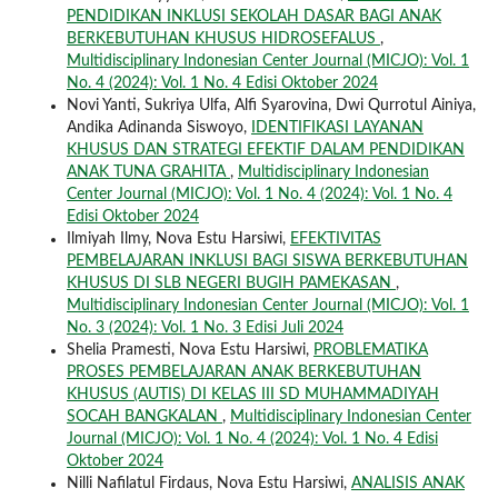
PENDIDIKAN INKLUSI SEKOLAH DASAR BAGI ANAK
BERKEBUTUHAN KHUSUS HIDROSEFALUS
,
Multidisciplinary Indonesian Center Journal (MICJO): Vol. 1
No. 4 (2024): Vol. 1 No. 4 Edisi Oktober 2024
Novi Yanti, Sukriya Ulfa, Alfi Syarovina, Dwi Qurrotul Ainiya,
Andika Adinanda Siswoyo,
IDENTIFIKASI LAYANAN
KHUSUS DAN STRATEGI EFEKTIF DALAM PENDIDIKAN
ANAK TUNA GRAHITA
,
Multidisciplinary Indonesian
Center Journal (MICJO): Vol. 1 No. 4 (2024): Vol. 1 No. 4
Edisi Oktober 2024
Ilmiyah Ilmy, Nova Estu Harsiwi,
EFEKTIVITAS
PEMBELAJARAN INKLUSI BAGI SISWA BERKEBUTUHAN
KHUSUS DI SLB NEGERI BUGIH PAMEKASAN
,
Multidisciplinary Indonesian Center Journal (MICJO): Vol. 1
No. 3 (2024): Vol. 1 No. 3 Edisi Juli 2024
Shelia Pramesti, Nova Estu Harsiwi,
PROBLEMATIKA
PROSES PEMBELAJARAN ANAK BERKEBUTUHAN
KHUSUS (AUTIS) DI KELAS III SD MUHAMMADIYAH
SOCAH BANGKALAN
,
Multidisciplinary Indonesian Center
Journal (MICJO): Vol. 1 No. 4 (2024): Vol. 1 No. 4 Edisi
Oktober 2024
Nilli Nafilatul Firdaus, Nova Estu Harsiwi,
ANALISIS ANAK