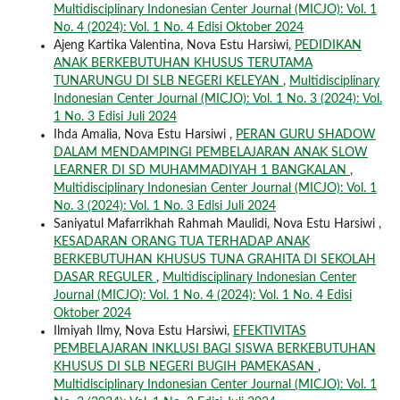
Multidisciplinary Indonesian Center Journal (MICJO): Vol. 1
No. 4 (2024): Vol. 1 No. 4 Edisi Oktober 2024
Ajeng Kartika Valentina, Nova Estu Harsiwi,
PEDIDIKAN
ANAK BERKEBUTUHAN KHUSUS TERUTAMA
TUNARUNGU DI SLB NEGERI KELEYAN
,
Multidisciplinary
Indonesian Center Journal (MICJO): Vol. 1 No. 3 (2024): Vol.
1 No. 3 Edisi Juli 2024
Ihda Amalia, Nova Estu Harsiwi ,
PERAN GURU SHADOW
DALAM MENDAMPINGI PEMBELAJARAN ANAK SLOW
LEARNER DI SD MUHAMMADIYAH 1 BANGKALAN
,
Multidisciplinary Indonesian Center Journal (MICJO): Vol. 1
No. 3 (2024): Vol. 1 No. 3 Edisi Juli 2024
Saniyatul Mafarrikhah Rahmah Maulidi, Nova Estu Harsiwi ,
KESADARAN ORANG TUA TERHADAP ANAK
BERKEBUTUHAN KHUSUS TUNA GRAHITA DI SEKOLAH
DASAR REGULER
,
Multidisciplinary Indonesian Center
Journal (MICJO): Vol. 1 No. 4 (2024): Vol. 1 No. 4 Edisi
Oktober 2024
Ilmiyah Ilmy, Nova Estu Harsiwi,
EFEKTIVITAS
PEMBELAJARAN INKLUSI BAGI SISWA BERKEBUTUHAN
KHUSUS DI SLB NEGERI BUGIH PAMEKASAN
,
Multidisciplinary Indonesian Center Journal (MICJO): Vol. 1