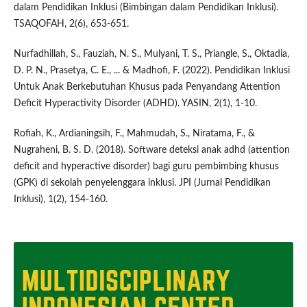
dalam Pendidikan Inklusi (Bimbingan dalam Pendidikan Inklusi).
TSAQOFAH, 2(6), 653-651.
Nurfadhillah, S., Fauziah, N. S., Mulyani, T. S., Priangle, S., Oktadia,
D. P. N., Prasetya, C. E., ... & Madhofi, F. (2022). Pendidikan Inklusi
Untuk Anak Berkebutuhan Khusus pada Penyandang Attention
Deficit Hyperactivity Disorder (ADHD). YASIN, 2(1), 1-10.
Rofiah, K., Ardianingsih, F., Mahmudah, S., Niratama, F., &
Nugraheni, B. S. D. (2018). Software deteksi anak adhd (attention
deficit and hyperactive disorder) bagi guru pembimbing khusus
(GPK) di sekolah penyelenggara inklusi. JPI (Jurnal Pendidikan
Inklusi), 1(2), 154-160.