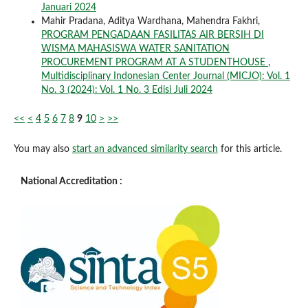
Januari 2024
Mahir Pradana, Aditya Wardhana, Mahendra Fakhri,
PROGRAM PENGADAAN FASILITAS AIR BERSIH DI
WISMA MAHASISWA WATER SANITATION
PROCUREMENT PROGRAM AT A STUDENTHOUSE
,
Multidisciplinary Indonesian Center Journal (MICJO): Vol. 1
No. 3 (2024): Vol. 1 No. 3 Edisi Juli 2024
<<
<
4
5
6
7
8
9
10
>
>>
You may also
start an advanced similarity search
for this article.
National Accreditation :