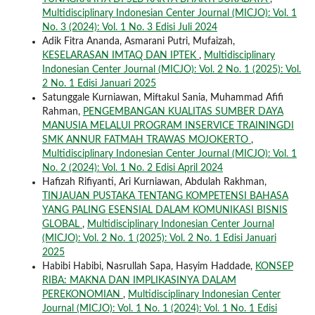
Multidisciplinary Indonesian Center Journal (MICJO): Vol. 1
No. 3 (2024): Vol. 1 No. 3 Edisi Juli 2024
Adik Fitra Ananda, Asmarani Putri, Mufaizah,
KESELARASAN IMTAQ DAN IPTEK
,
Multidisciplinary
Indonesian Center Journal (MICJO): Vol. 2 No. 1 (2025): Vol.
2 No. 1 Edisi Januari 2025
Satunggale Kurniawan, Miftakul Sania, Muhammad Afifi
Rahman,
PENGEMBANGAN KUALITAS SUMBER DAYA
MANUSIA MELALUI PROGRAM INSERVICE TRAININGDI
SMK ANNUR FATMAH TRAWAS MOJOKERTO
,
Multidisciplinary Indonesian Center Journal (MICJO): Vol. 1
No. 2 (2024): Vol. 1 No. 2 Edisi April 2024
Hafizah Rifiyanti, Ari Kurniawan, Abdulah Rakhman,
TINJAUAN PUSTAKA TENTANG KOMPETENSI BAHASA
YANG PALING ESENSIAL DALAM KOMUNIKASI BISNIS
GLOBAL
,
Multidisciplinary Indonesian Center Journal
(MICJO): Vol. 2 No. 1 (2025): Vol. 2 No. 1 Edisi Januari
2025
Habibi Habibi, Nasrullah Sapa, Hasyim Haddade,
KONSEP
RIBA: MAKNA DAN IMPLIKASINYA DALAM
PEREKONOMIAN
,
Multidisciplinary Indonesian Center
Journal (MICJO): Vol. 1 No. 1 (2024): Vol. 1 No. 1 Edisi