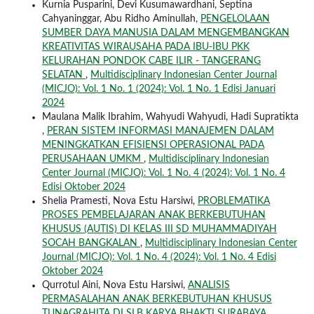
Kurnia Pusparini, Devi Kusumawardhani, Septina
Cahyaninggar, Abu Ridho Aminullah,
PENGELOLAAN
SUMBER DAYA MANUSIA DALAM MENGEMBANGKAN
KREATIVITAS WIRAUSAHA PADA IBU-IBU PKK
KELURAHAN PONDOK CABE ILIR - TANGERANG
SELATAN
,
Multidisciplinary Indonesian Center Journal
(MICJO): Vol. 1 No. 1 (2024): Vol. 1 No. 1 Edisi Januari
2024
Maulana Malik Ibrahim, Wahyudi Wahyudi, Hadi Supratikta
,
PERAN SISTEM INFORMASI MANAJEMEN DALAM
MENINGKATKAN EFISIENSI OPERASIONAL PADA
PERUSAHAAN UMKM
,
Multidisciplinary Indonesian
Center Journal (MICJO): Vol. 1 No. 4 (2024): Vol. 1 No. 4
Edisi Oktober 2024
Shelia Pramesti, Nova Estu Harsiwi,
PROBLEMATIKA
PROSES PEMBELAJARAN ANAK BERKEBUTUHAN
KHUSUS (AUTIS) DI KELAS III SD MUHAMMADIYAH
SOCAH BANGKALAN
,
Multidisciplinary Indonesian Center
Journal (MICJO): Vol. 1 No. 4 (2024): Vol. 1 No. 4 Edisi
Oktober 2024
Qurrotul Aini, Nova Estu Harsiwi,
ANALISIS
PERMASALAHAN ANAK BERKEBUTUHAN KHUSUS
TUNAGRAHITA DI SLB KARYA BHAKTI SURABAYA
,