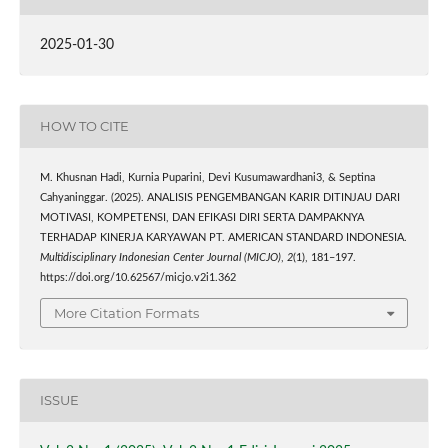
2025-01-30
HOW TO CITE
M. Khusnan Hadi, Kurnia Puparini, Devi Kusumawardhani3, & Septina
Cahyaninggar. (2025). ANALISIS PENGEMBANGAN KARIR DITINJAU DARI
MOTIVASI, KOMPETENSI, DAN EFIKASI DIRI SERTA DAMPAKNYA
TERHADAP KINERJA KARYAWAN PT. AMERICAN STANDARD INDONESIA.
Multidisciplinary Indonesian Center Journal (MICJO)
,
2
(1), 181–197.
https://doi.org/10.62567/micjo.v2i1.362
More Citation Formats
ISSUE