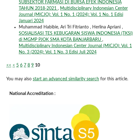
SUBSEKTOR FARMASI DI BURSA EFEK INDONESIA
TAHUN 2018-2021
,
Multidisciplinary Indonesian Center
Journal (MICJO): Vol. 1 No. 1 (2024): Vol. 1 No. 1 Edisi
Januari 2024
Muhammad Habibie, Ari Tri Fitrianto , Herlina Apriani ,
SOSIALISASI TES KEBUGARAN SISWA INDONESIA (TKSI)
di MGMP PJOK SMA KOTA BANJARBARU
,
Multidisciplinary Indonesian Center Journal (MICJO): Vol. 1
No. 3 (2024): Vol. 1 No. 3 Edisi Juli 2024
<<
<
5
6
7
8
9
10
You may also
start an advanced similarity search
for this article.
National Accreditation :