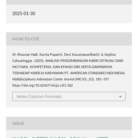
2025-01-30
HOW TO CITE
M. Khusnan Hadi, Kurnia Puparini, Devi Kusumawardhani3, & Septina
Cahyaninggar. (2025). ANALISIS PENGEMBANGAN KARIR DITINJAU DARI
MOTIVASI, KOMPETENSI, DAN EFIKASI DIRI SERTA DAMPAKNYA
TERHADAP KINERJA KARYAWAN PT. AMERICAN STANDARD INDONESIA.
Multidisciplinary Indonesian Center Journal (MICJO)
,
2
(1), 181–197.
https://doi.org/10.62567/micjo.v2i1.362
More Citation Formats
ISSUE