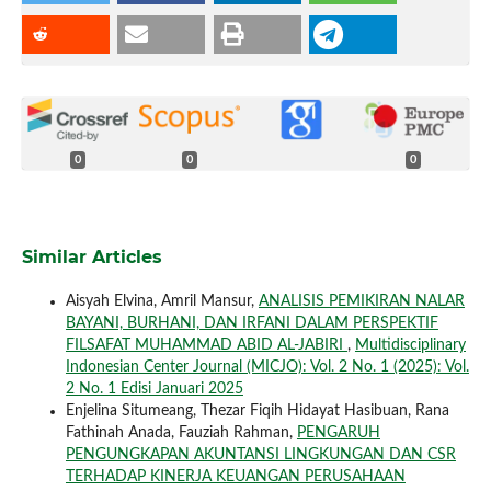
0
0
0
Similar Articles
Aisyah Elvina, Amril Mansur,
ANALISIS PEMIKIRAN NALAR
BAYANI, BURHANI, DAN IRFANI DALAM PERSPEKTIF
FILSAFAT MUHAMMAD ABID AL-JABIRI
,
Multidisciplinary
Indonesian Center Journal (MICJO): Vol. 2 No. 1 (2025): Vol.
2 No. 1 Edisi Januari 2025
Enjelina Situmeang, Thezar Fiqih Hidayat Hasibuan, Rana
Fathinah Anada, Fauziah Rahman,
PENGARUH
PENGUNGKAPAN AKUNTANSI LINGKUNGAN DAN CSR
TERHADAP KINERJA KEUANGAN PERUSAHAAN