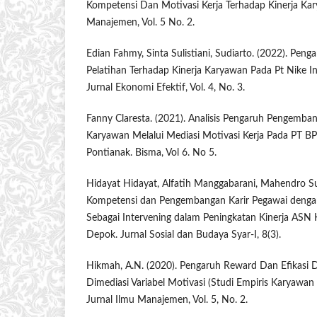
Kompetensi Dan Motivasi Kerja Terhadap Kinerja Kar
Manajemen, Vol. 5 No. 2.
Edian Fahmy, Sinta Sulistiani, Sudiarto. (2022). Penga
Pelatihan Terhadap Kinerja Karyawan Pada Pt Nike In
Jurnal Ekonomi Efektif, Vol. 4, No. 3.
Fanny Claresta. (2021). Analisis Pengaruh Pengemban
Karyawan Melalui Mediasi Motivasi Kerja Pada PT B
Pontianak. Bisma, Vol 6. No 5.
Hidayat Hidayat, Alfatih Manggabarani, Mahendro Sum
Kompetensi dan Pengembangan Karir Pegawai deng
Sebagai Intervening dalam Peningkatan Kinerja ASN
Depok. Jurnal Sosial dan Budaya Syar-I, 8(3).
Hikmah, A.N. (2020). Pengaruh Reward Dan Efikasi Di
Dimediasi Variabel Motivasi (Studi Empiris Karyawa
Jurnal Ilmu Manajemen, Vol. 5, No. 2.