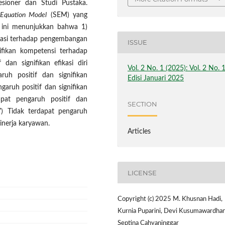
sioner dan Studi Pustaka.
Equation Model
(SEM) yang
n ini menunjukkan bahwa 1)
ivasi terhadap pengembangan
ISSUE
nifikan kompetensi terhadap
dan signifikan efikasi diri
Vol. 2 No. 1 (2025): Vol. 2 No. 
ruh positif dan signifikan
Edisi Januari 2025
garuh positif dan signifikan
apat pengaruh positif dan
SECTION
 7) Tidak terdapat pengaruh
inerja karyawan.
Articles
LICENSE
Copyright (c) 2025 M. Khusnan Hadi,
Kurnia Puparini, Devi Kusumawardhan
Septina Cahyaninggar