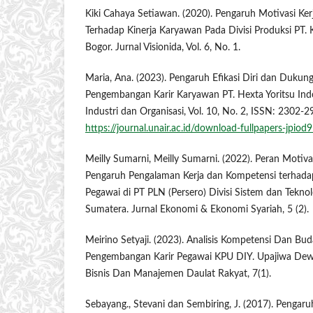
Kiki Cahaya Setiawan. (2020). Pengaruh Motivasi Ke
Terhadap Kinerja Karyawan Pada Divisi Produksi PT.
Bogor. Jurnal Visionida, Vol. 6, No. 1.
Maria, Ana. (2023). Pengaruh Efikasi Diri dan Dukun
Pengembangan Karir Karyawan PT. Hexta Yoritsu Indon
Industri dan Organisasi, Vol. 10, No. 2, ISSN: 2302-2
https://journal.unair.ac.id/download-fullpapers-jpiod
Meilly Sumarni, Meilly Sumarni. (2022). Peran Moti
Pengaruh Pengalaman Kerja dan Kompetensi terhad
Pegawai di PT PLN (Persero) Divisi Sistem dan Teknol
Sumatera. Jurnal Ekonomi & Ekonomi Syariah, 5 (2).
Meirino Setyaji. (2023). Analisis Kompetensi Dan Bu
Pengembangan Karir Pegawai KPU DIY. Upajiwa Dewa
Bisnis Dan Manajemen Daulat Rakyat, 7(1).
Sebayang., Stevani dan Sembiring, J. (2017). Pengar