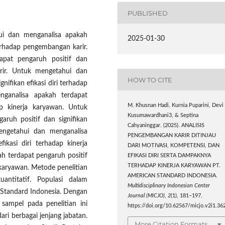
PUBLISHED
hui dan menganalisa apakah
2025-01-30
terhadap pengembangan karir.
apat pengaruh positif dan
rir. Untuk mengetahui dan
HOW TO CITE
nifikan efikasi diri terhadap
ganalisa apakah terdapat
M. Khusnan Hadi, Kurnia Puparini, Devi
ap kinerja karyawan. Untuk
Kusumawardhani3, & Septina
ruh positif dan signifikan
Cahyaninggar. (2025). ANALISIS
engetahui dan menganalisa
PENGEMBANGAN KARIR DITINJAU
ikasi diri terhadap kinerja
DARI MOTIVASI, KOMPETENSI, DAN
h terdapat pengaruh positif
EFIKASI DIRI SERTA DAMPAKNYA
TERHADAP KINERJA KARYAWAN PT.
 karyawan. Metode penelitian
AMERICAN STANDARD INDONESIA.
antitatif. Populasi dalam
Multidisciplinary Indonesian Center
n Standard Indonesia. Dengan
Journal (MICJO)
,
2
(1), 181–197.
sampel pada penelitian ini
https://doi.org/10.62567/micjo.v2i1.36
ri berbagai jenjang jabatan.
More Citation Formats