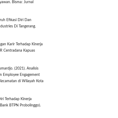
yawan. Bisma: Jurnal
ruh Efikasi Diri Dan
dustries Di Tangerang.
gan Karir Terhadap Kinerja
PR Centradana Kapuas
ardjo. (2021). Analisis
an Employee Engagement
 Kecamatan di Wilayah Kota
ri Terhadap Kinerja
n Bank BTPN Probolinggo).