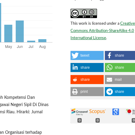
This work is licensed under a
Creative
Commons Attribution-ShareAlike 4.0
International License
.
tweet
share
share
share
share
mail
print
share
aruh Kompetensi Dan
awai Negeri Sipil Di Dinas
i Riau. Hirarki: Jurnal
0
0
0
an Organisasi terhadap