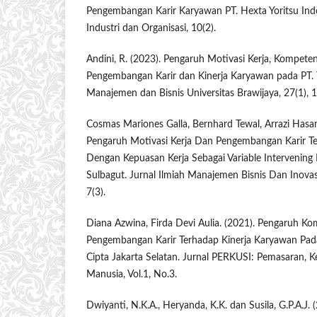
Pengembangan Karir Karyawan PT. Hexta Yoritsu Indon
Industri dan Organisasi, 10(2).
Andini, R. (2023). Pengaruh Motivasi Kerja, Kompetens
Pengembangan Karir dan Kinerja Karyawan pada PT. Ti
Manajemen dan Bisnis Universitas Brawijaya, 27(1), 
Cosmas Mariones Galla, Bernhard Tewal, Arrazi Hasan 
Pengaruh Motivasi Kerja Dan Pengembangan Karir Te
Dengan Kepuasan Kerja Sebagai Variable Intervening
Sulbagut. Jurnal Ilmiah Manajemen Bisnis Dan Inovas
7(3).
Diana Azwina, Firda Devi Aulia. (2021). Pengaruh K
Pengembangan Karir Terhadap Kinerja Karyawan Pad
Cipta Jakarta Selatan. Jurnal PERKUSI: Pemasaran,
Manusia, Vol.1, No.3.
Dwiyanti, N.K.A., Heryanda, K.K. dan Susila, G.P.A.J.