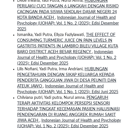
Dede Irwana, Yadi Putra, Nurul Amna,
HUBUNGAN
PERILAKU CUCI TANGAN 6 LANGKAH DENGAN RISIKO
CACINGAN PADA SISWA SEKOLAH DASAR NEGERI 24
KOTA BANDA ACEH
,
Indonesian Journal of Health and
Psychology (IJOHAP): Vol. 1 No. 2 (2025): Edisi Desember
2025
Ismanika, Yadi Putra, Ellyza Fazlylawati,
THE EFFECT OF
CONSUMING TURMERIC JUICE ON PAIN LEVELS IN
GASTRITIS PATIENTS IN LAMBRO BILEU VILLAGE KUTA
BARO DISTRICT ACEH BESAR REGENCY
,
Indonesian
Journal of Health and Psychology (IJOHAP): Vol. 1 No. 2
(2025): Edisi Desember 2025
Lilis Nofiani, Yadi Putra, Irma Andriani,
HUBUNGAN
PENGETAHUAN DENGAN SIKAP KELUARGA KEPADA
PENDERITA GANGGUAN JIWA DI DESA PEUNITI DAN
ATEUK JAWO
,
Indonesian Journal of Health and
Psychology (IJOHAP): Vol. 1 No. 1 (2025): Edisi Juni 2025
Chilviana putri, Yadi putra, Nurul amna,
PENGARUH
TERAPI AKTIVITAS KELOMPOK PERSEPSI SENSORI
TERHADAP TINGKAT KECEMASAN PASIEN HALUSINASI
PENDENGARAN DI RUANG ANGGREK RUMAH SAKIT
JIWA ACEH
,
Indonesian Journal of Health and Psychology
(IJOHAP): Vol. 1 No. 2 (2025): Edisi Desember 2025