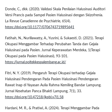
Donde, C., dkk. (2020). Validasi Skala Penilaian Halusinasi Auditori
Versi Prancis pada Sampel Pasien Halusinasi dengan Skizofrenia.
La Revue Canadienne de Psychiatrie, 65(4).
https://doi.org/10.1177/0706743719895641
Fatihah, N., Nurillawatty, A., Yusrini, & Sukaesti, D. (2021). Terapi
Okupasi Menggambar Terhadap Perubahan Tanda dan Gejala
Halusinasi pada Pasien. Jurnal Keperawatan Merdeka, 1(Terapi
Okupasi pada Pasien Halusinasi), 93-101.
https://jurnal.poltekkespalembang.ac.id/
Fitri, N. Y. (2019). Pengaruh Terapi Okupasi terhadap Gejala
Halusinasi Pendengaran Pada Pasien Halusinasi Pendengaran
Rawat Inap di Yayasan Aulia Rahma Kemiling Bandar Lampung.
Jurnal Kesehatan Panca Bhakti Lampung, 7(1), 33.
https://doi.org/10.47218/jkpbl.v7i1.58
Hardani, M. R., & Pratiwi, A. (2024). Terapi Menggambar Pada