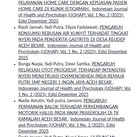
PELAYANAN HOME CARE DENGAN KEPUASAN PASIEN
HOME CARE DI KLINIK ISTIQAMAH
,
Indonesian Journal
of Health and Psychology (IJOHAP): Vol. 1 No. 2 (2025):
Edisi Desember 2025
Riazil Jannah, Yadi Putra, Ellyza Fazlylawati,
PENGARUH
KONSUMSI REBUSAN AIR KUNYIT TERHADAT TINGKAT
NYERI PADA PENDERITA GASTRITIS DI DESA REUDEP
ACEH BESAR
,
Indonesian Journal of Health and
Psychology (IJOHAP): Vol. 1 No. 2 (2025): Edisi Desember
2025
Bunga Naqia, Yadi Putra, Dewi Sartika,
PENGARUH
RELAKSASI OTOT PROGRESIF TERHADAP INTENSITAS
NYERI MENSTRUASI (DISMENORHEA) PADA REMAJA
PUTRI SMP NEGERI 1 INGIN JAYA ACEH BESAR
,
Indonesian Journal of Health and Psychology (IJOHAP): Vol.
1 No. 2 (2025): Edisi Desember 2025
Nadia Astutin, Yadi putra, Lensoni,
PENGARUH
PERMAINAN BALOK TERHADAP PERKEMBANGAN
MOTORIK HALUS PADA ANAK PRASEKOLAH DI TK
KAMALIAH ACEH BESAR
,
Indonesian Journal of Health
and Psychology (IJOHAP): Vol. 1 No. 2 (2025): Edisi
Desember 2025