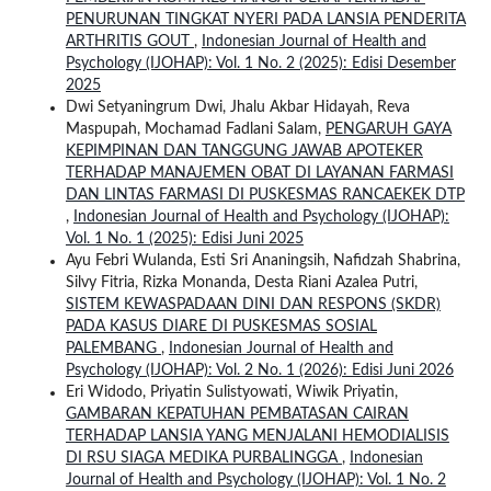
PENURUNAN TINGKAT NYERI PADA LANSIA PENDERITA
ARTHRITIS GOUT
,
Indonesian Journal of Health and
Psychology (IJOHAP): Vol. 1 No. 2 (2025): Edisi Desember
2025
Dwi Setyaningrum Dwi, Jhalu Akbar Hidayah, Reva
Maspupah, Mochamad Fadlani Salam,
PENGARUH GAYA
KEPIMPINAN DAN TANGGUNG JAWAB APOTEKER
TERHADAP MANAJEMEN OBAT DI LAYANAN FARMASI
DAN LINTAS FARMASI DI PUSKESMAS RANCAEKEK DTP
,
Indonesian Journal of Health and Psychology (IJOHAP):
Vol. 1 No. 1 (2025): Edisi Juni 2025
Ayu Febri Wulanda, Esti Sri Ananingsih, Nafidzah Shabrina,
Silvy Fitria, Rizka Monanda, Desta Riani Azalea Putri,
SISTEM KEWASPADAAN DINI DAN RESPONS (SKDR)
PADA KASUS DIARE DI PUSKESMAS SOSIAL
PALEMBANG
,
Indonesian Journal of Health and
Psychology (IJOHAP): Vol. 2 No. 1 (2026): Edisi Juni 2026
Eri Widodo, Priyatin Sulistyowati, Wiwik Priyatin,
GAMBARAN KEPATUHAN PEMBATASAN CAIRAN
TERHADAP LANSIA YANG MENJALANI HEMODIALISIS
DI RSU SIAGA MEDIKA PURBALINGGA
,
Indonesian
Journal of Health and Psychology (IJOHAP): Vol. 1 No. 2