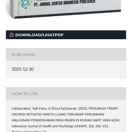
DOWNLOAD/LIHATPDF
PUBLISHED
2025-12-30
HOW TO CITE
Lailaturrahmi, Yadi Putra, & Ellyza Fazlylawati. (2025). PENGARUH TERAPI
OKUPASI AKTIVITAS WAKTU LUANG TERHADAP PERUBAHAN
HALUSINASI PENDENGARAN PADA PASIEN DI RUMAH SAKIT JIWA ACEH.
Indonesian Journal of Health and Psychology (IJOHAP)
,
1
(2), 206–213.