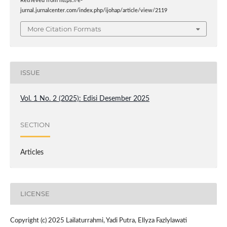
Retrieved from https://e-
jurnal.jurnalcenter.com/index.php/ijohap/article/view/2119
More Citation Formats
ISSUE
Vol. 1 No. 2 (2025): Edisi Desember 2025
SECTION
Articles
LICENSE
Copyright (c) 2025 Lailaturrahmi, Yadi Putra, Ellyza Fazlylawati