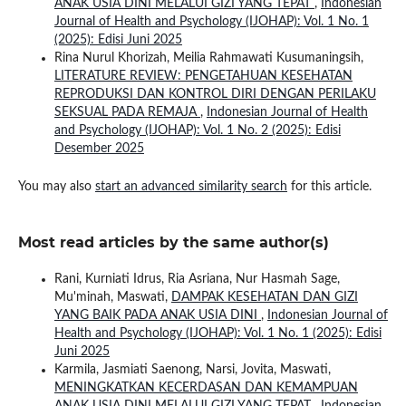
ANAK USIA DINI MELALUI GIZI YANG TEPAT
,
Indonesian
Journal of Health and Psychology (IJOHAP): Vol. 1 No. 1
(2025): Edisi Juni 2025
Rina Nurul Khorizah, Meilia Rahmawati Kusumaningsih,
LITERATURE REVIEW: PENGETAHUAN KESEHATAN
REPRODUKSI DAN KONTROL DIRI DENGAN PERILAKU
SEKSUAL PADA REMAJA
,
Indonesian Journal of Health
and Psychology (IJOHAP): Vol. 1 No. 2 (2025): Edisi
Desember 2025
You may also
start an advanced similarity search
for this article.
Most read articles by the same author(s)
Rani, Kurniati Idrus, Ria Asriana, Nur Hasmah Sage,
Mu'minah, Maswati,
DAMPAK KESEHATAN DAN GIZI
YANG BAIK PADA ANAK USIA DINI
,
Indonesian Journal of
Health and Psychology (IJOHAP): Vol. 1 No. 1 (2025): Edisi
Juni 2025
Karmila, Jasmiati Saenong, Narsi, Jovita, Maswati,
MENINGKATKAN KECERDASAN DAN KEMAMPUAN