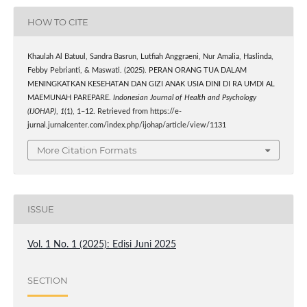
HOW TO CITE
Khaulah Al Batuul, Sandra Basrun, Lutfiah Anggraeni, Nur Amalia, Haslinda,
Febby Pebrianti, & Maswati. (2025). PERAN ORANG TUA DALAM
MENINGKATKAN KESEHATAN DAN GIZI ANAK USIA DINI DI RA UMDI AL
MAEMUNAH PAREPARE.
Indonesian Journal of Health and Psychology
(IJOHAP)
,
1
(1), 1–12. Retrieved from https://e-
jurnal.jurnalcenter.com/index.php/ijohap/article/view/1131
More Citation Formats
ISSUE
Vol. 1 No. 1 (2025): Edisi Juni 2025
SECTION