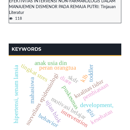
EFEKTIVITAS INTERVENSI NON-FARMAKOLOGIS DALAM
MANAJEMEN DISMENOR PADA REMAJA PUTRI: Tinjauan
Literatur
118
KEYWORDS
anak usia din
tingkat stres
toddler
peran orangtua
hipertensi, senam lansia
surveilans epidemiologi
klb
skdr
diare
mahasiswa
kualitas tidur
pembiasaan
puskesmas
motivasi belajar
ujian blok
development,
gizi
intervention
kesehatan
behavior