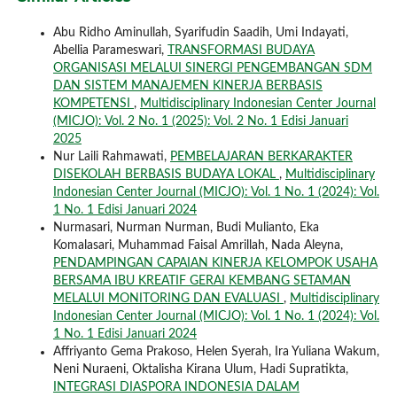
Abu Ridho Aminullah, Syarifudin Saadih, Umi Indayati,
Abellia Parameswari,
TRANSFORMASI BUDAYA
ORGANISASI MELALUI SINERGI PENGEMBANGAN SDM
DAN SISTEM MANAJEMEN KINERJA BERBASIS
KOMPETENSI
,
Multidisciplinary Indonesian Center Journal
(MICJO): Vol. 2 No. 1 (2025): Vol. 2 No. 1 Edisi Januari
2025
Nur Laili Rahmawati,
PEMBELAJARAN BERKARAKTER
DISEKOLAH BERBASIS BUDAYA LOKAL
,
Multidisciplinary
Indonesian Center Journal (MICJO): Vol. 1 No. 1 (2024): Vol.
1 No. 1 Edisi Januari 2024
Nurmasari, Nurman Nurman, Budi Mulianto, Eka
Komalasari, Muhammad Faisal Amrillah, Nada Aleyna,
PENDAMPINGAN CAPAIAN KINERJA KELOMPOK USAHA
BERSAMA IBU KREATIF GERAI KEMBANG SETAMAN
MELALUI MONITORING DAN EVALUASI
,
Multidisciplinary
Indonesian Center Journal (MICJO): Vol. 1 No. 1 (2024): Vol.
1 No. 1 Edisi Januari 2024
Affriyanto Gema Prakoso, Helen Syerah, Ira Yuliana Wakum,
Neni Nuraeni, Oktalisha Kirana Ulum, Hadi Supratikta,
INTEGRASI DIASPORA INDONESIA DALAM