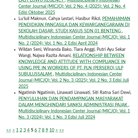
EAST LUWU REGENCY
,
Multidisciplinary Indonesian
Center Journal (MICJO): Vol. 2 No. 4 (2025): Vol. 2 No. 4
Edisi Oktober 2025
Lu’luil Maknun, Cahya Lestari, Hasibur Rikzi,
PEMAHAMAN
PENDIDKAN PANCASILA DAN KEWARGANEGARAAN DI
SEKOLAH DASAR: STUDI KASUS SDN 01 BENTENG
,
Multidisciplinary Indonesian Center Journal (MICJO): Vol. 1
No. 2 (2024): Vol. 1 No. 2 Edisi April 2024
Wildan Seni, Winanda Bako, Tiara Anggi, Putri Ayu Sekar
Wangi, Najwa Razita Amani,
RELATIONSHIP BETWEEN
KNOWLEDGE AND ATTITUDE WITH COMPLIANCE IN
USING PPE IN WORKERS OF PT. PLN (PERSERO) ULP
SUBULUSSALAM
,
Multidisciplinary Indonesian Center
Journal (MICJO): Vol. 2 No. 3 (2025): Vol. 2 No. 3 Edisi Juli
2025
Ngatimin Ngatimin, Linawati Linawati, Siti Ratna Sari Dewi,
PENYULUHAN DAN PENDAMPINGAN MASYARAKAT
DALAM MENGHINDARI SANKSI ADMINISTRASI PAJAK
,
Multidisciplinary Indonesian Center Journal (MICJO): Vol. 1
No. 3 (2024): Vol. 1 No. 3 Edisi Juli 2024
<<
<
1
2
3
4
5
6
7
8
9
10
>
>>