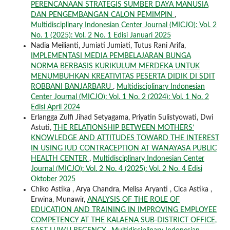
PERENCANAAN STRATEGIS SUMBER DAYA MANUSIA
DAN PENGEMBANGAN CALON PEMIMPIN
,
Multidisciplinary Indonesian Center Journal (MICJO): Vol. 2
No. 1 (2025): Vol. 2 No. 1 Edisi Januari 2025
Nadia Meilianti, Jumiati Jumiati, Tutus Rani Arifa,
IMPLEMENTASI MEDIA PEMBELAJARAN BUNGA
NORMA BERBASIS KURIKULUM MERDEKA UNTUK
MENUMBUHKAN KREATIVITAS PESERTA DIDIK DI SDIT
ROBBANI BANJARBARU
,
Multidisciplinary Indonesian
Center Journal (MICJO): Vol. 1 No. 2 (2024): Vol. 1 No. 2
Edisi April 2024
Erlangga Zulfi Jihad Setyagama, Priyatin Sulistyowati, Dwi
Astuti,
THE RELATIONSHIP BETWEEN MOTHERS’
KNOWLEDGE AND ATTITUDES TOWARD THE INTEREST
IN USING IUD CONTRACEPTION AT WANAYASA PUBLIC
HEALTH CENTER
,
Multidisciplinary Indonesian Center
Journal (MICJO): Vol. 2 No. 4 (2025): Vol. 2 No. 4 Edisi
Oktober 2025
Chiko Astika , Arya Chandra, Melisa Aryanti , Cica Astika ,
Erwina, Munawir,
ANALYSIS OF THE ROLE OF
EDUCATION AND TRAINING IN IMPROVING EMPLOYEE
COMPETENCY AT THE KALAENA SUB-DISTRICT OFFICE,