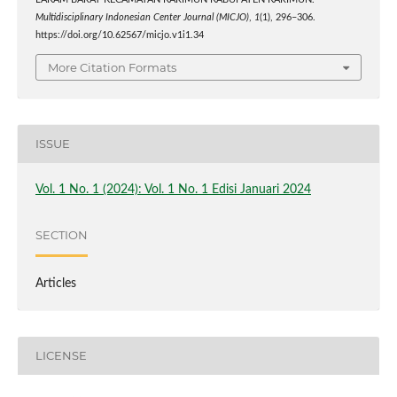
LAKAM BARAT KECAMATAN KARIMUN KABUPATEN KARIMUN.
Multidisciplinary Indonesian Center Journal (MICJO)
,
1
(1), 296–306.
https://doi.org/10.62567/micjo.v1i1.34
More Citation Formats
ISSUE
Vol. 1 No. 1 (2024): Vol. 1 No. 1 Edisi Januari 2024
SECTION
Articles
LICENSE