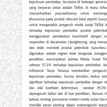
keputusan pembelian, terutama di kalangan generas
yang berperan besar adalah TikTok, di mana influ
memanfaatkan popularitasnya untuk memenga
khususnya pada produk skincare lokal seperti
Somet
untuk menganalisis pengaruh media sosial TikTok d
terhadap keputusan pembelian produk pelemb
menggunakan pendekatan kuantitatif dengan m
responden di Kecamatan Ujungberung, yang merup
dan telah membeli produk pelembab
Somethinc
digunakan adalah regresi linier berganda mengg
penelitian menunjukkan bahwa Media Sosial Ti
sebesar 57,1% terhadap keputusan pembelian, dan
Influencer Tasya Farasya memberikan pengaru
keputusan pembelian. Secara simultan, kedua va
signifikan terhadap keputusan pembelian dengan nil
dan nilai koefisien determinasi sebesar 39,3
dipengaruhi faktor lain di luar penelitian. Temuan 
bahwa strategi pemasaran melalui media sosial dan 
memiliki peran penting dalam memengaruhi kepu