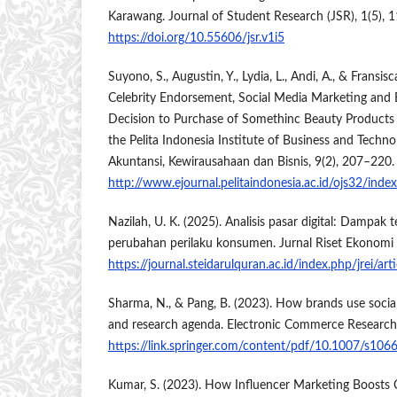
Karawang. Journal of Student Research (JSR), 1(5), 
https://doi.org/10.55606/jsr.v1i5
Suyono, S., Augustin, Y., Lydia, L., Andi, A., & Fransis
Celebrity Endorsement, Social Media Marketing and
Decision to Purchase of Somethinc Beauty Products
the Pelita Indonesia Institute of Business and Technol
Akuntansi, Kewirausahaan dan Bisnis, 9(2), 207–220.
http://www.ejournal.pelitaindonesia.ac.id/ojs32/ind
Nazilah, U. K. (2025). Analisis pasar digital: Dampak 
perubahan perilaku konsumen. Jurnal Riset Ekonomi I
https://journal.steidarulquran.ac.id/index.php/jrei/ar
Sharma, N., & Pang, B. (2023). How brands use social
and research agenda. Electronic Commerce Research
https://link.springer.com/content/pdf/10.1007/s10
Kumar, S. (2023). How Influencer Marketing Boosts