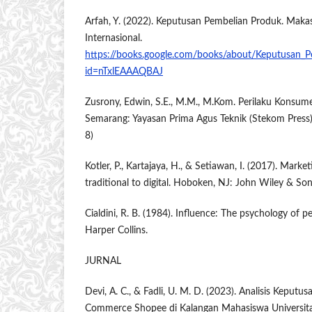
Arfah, Y. (2022). Keputusan Pembelian Produk. Makas
Internasional.
https://books.google.com/books/about/Keputusan_P
id=nTxlEAAAQBAJ
Zusrony, Edwin, S.E., M.M., M.Kom. Perilaku Konsum
Semarang: Yayasan Prima Agus Teknik (Stekom Press
8)
Kotler, P., Kartajaya, H., & Setiawan, I. (2017). Mark
traditional to digital. Hoboken, NJ: John Wiley & Son
Cialdini, R. B. (1984). Influence: The psychology of 
Harper Collins.
JURNAL
Devi, A. C., & Fadli, U. M. D. (2023). Analisis Keput
Commerce Shopee di Kalangan Mahasiswa Universit