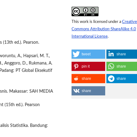
This work is licensed under a
Creative
Commons Attribution-ShareAlike 4.0
International License
.
ls (13th ed.). Pearson.
tweet
share
oruntu, A., Hapsari, M. T.,
 H., Anggoro, D., Rukmana, A.
pin it
share
 Padang: PT Global Eksekutif
share
share
share
 Bisnis. Makassar: SAH MEDIA
nt (15th ed.). Pearson
isis Statistika. Bandung: