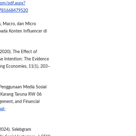
com/pdf.aspx?
9781668479520
ga, Macro, dan Micro
pada Konten Influencer di
(2020). The Effect of
e Intention: The Evidence
ing Economies, 11(1), 203–
uh Penggunaan Media Sosial
a Karang Taruna RW 06
ement, and Financial
al-
. (2024). Selebgram