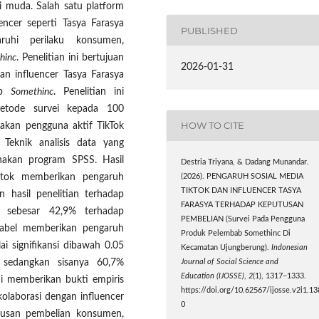
i muda. Salah satu platform
encer seperti Tasya Farasya
PUBLISHED
ruhi perilaku konsumen,
hinc
. Penelitian ini bertujuan
2026-01-31
an influencer Tasya Farasya
ab
Somethinc
. Penelitian ini
etode survei kepada 100
HOW TO CITE
akan pengguna aktif TikTok
. Teknik analisis data yang
unakan program SPSS. Hasil
Destria Triyana, & Dadang Munandar.
ktok memberikan pengaruh
(2026). PENGARUH SOSIAL MEDIA
TIKTOK DAN INFLUENCER TASYA
 hasil penelitian terhadap
FARASYA TERHADAP KEPUTUSAN
h sebesar 42,9% terhadap
PEMBELIAN (Survei Pada Pengguna
riabel memberikan pengaruh
Produk Pelembab Somethinc Di
ai signifikansi dibawah 0.05
Kecamatan Ujungberung).
Indonesian
% sedangkan sisanya 60,7%
Journal of Social Science and
Education (IJOSSE)
,
2
(1), 1317–1333.
ini memberikan bukti empiris
https://doi.org/10.62567/ijosse.v2i1.13
kolaborasi dengan influencer
0
tusan pembelian konsumen,