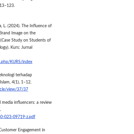
113–123.
ca, L. (2024). The Influence of
 Brand Image on the
 (Case Study on Students of
ogy). Kurs: Jurnal
ex.php/KURS/index
teknologi terhadap
slam, 4(1), 1–12.
ticle/view/37/37
 media influencers: a review
.
660-023-09719-z.pdf
 Customer Engagement in