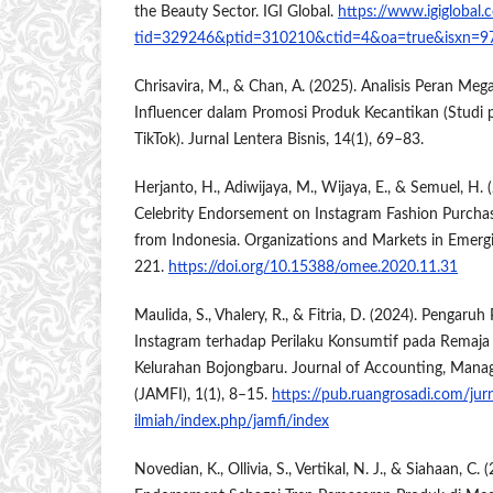
the Beauty Sector. IGI Global.
https://www.igiglobal.
tid=329246&ptid=310210&ctid=4&oa=true&isxn=
Chrisavira, M., & Chan, A. (2025). Analisis Peran Me
Influencer dalam Promosi Produk Kecantikan (Studi 
TikTok). Jurnal Lentera Bisnis, 14(1), 69–83.
Herjanto, H., Adiwijaya, M., Wijaya, E., & Semuel, H. 
Celebrity Endorsement on Instagram Fashion Purchas
from Indonesia. Organizations and Markets in Emerg
221.
https://doi.org/10.15388/omee.2020.11.31
Maulida, S., Vhalery, R., & Fitria, D. (2024). Pengar
Instagram terhadap Perilaku Konsumtif pada Remaj
Kelurahan Bojongbaru. Journal of Accounting, Manag
(JAMFI), 1(1), 8–15.
https://pub.ruangrosadi.com/jurn
ilmiah/index.php/jamfi/index
Novedian, K., Ollivia, S., Vertikal, N. J., & Siahaan, C