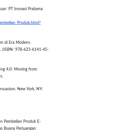
sar: PT Inovasi Pratama
embelian_Produk.html?
en di Era Modern.
). (ISBN: 978-623-6141-45-
eting 4.0: Moving from
s.
persuasion. New York, NY:
usan Pembelian Produk E-
as Buana Perjuangan