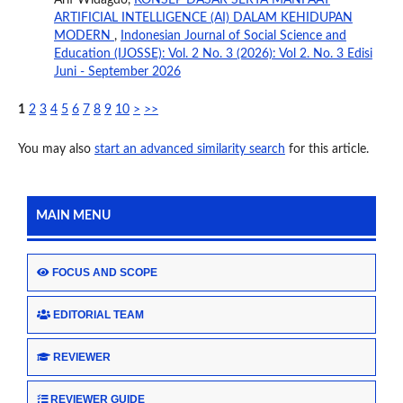
Arif Widagdo,
KONSEP DASAR SERTA MANFAAT
ARTIFICIAL INTELLIGENCE (AI) DALAM KEHIDUPAN
MODERN
,
Indonesian Journal of Social Science and
Education (IJOSSE): Vol. 2 No. 3 (2026): Vol 2. No. 3 Edisi
Juni - September 2026
1
2
3
4
5
6
7
8
9
10
>
>>
You may also
start an advanced similarity search
for this article.
MAIN MENU
FOCUS AND SCOPE
EDITORIAL TEAM
REVIEWER
REVIEWER GUIDE