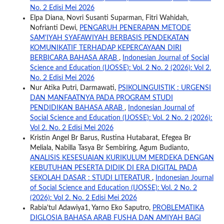
No. 2 Edisi Mei 2026
Elpa Diana, Novri Susanti Suparman, Fitri Wahidah,
Nofrianti Dewi,
PENGARUH PENERAPAN METODE
SAM'IYAH SYAFAWIYAH BERBASIS PENDEKATAN
KOMUNIKATIF TERHADAP KEPERCAYAAN DIRI
BERBICARA BAHASA ARAB
,
Indonesian Journal of Social
Science and Education (IJOSSE): Vol. 2 No. 2 (2026): Vol 2.
No. 2 Edisi Mei 2026
Nur Atika Putri, Darmawati,
PSIKOLINGUISTIK : URGENSI
DAN MANFAATNYA PADA PROGRAM STUDI
PENDIDIKAN BAHASA ARAB
,
Indonesian Journal of
Social Science and Education (IJOSSE): Vol. 2 No. 2 (2026):
Vol 2. No. 2 Edisi Mei 2026
Kristin Angel Br Barus, Rustina Hutabarat, Efegea Br
Meliala, Nabilla Tasya Br Sembiring, Agum Budianto,
ANALISIS KESESUAIAN KURIKULUM MERDEKA DENGAN
KEBUTUHAN PESERTA DIDIK DI ERA DIGITAL PADA
SEKOLAH DASAR : STUDI LITERATUR
,
Indonesian Journal
of Social Science and Education (IJOSSE): Vol. 2 No. 2
(2026): Vol 2. No. 2 Edisi Mei 2026
Rabia'tul Adawiya1, Yarno Eko Saputro,
PROBLEMATIKA
DIGLOSIA BAHASA ARAB FUSHA DAN AMIYAH BAGI