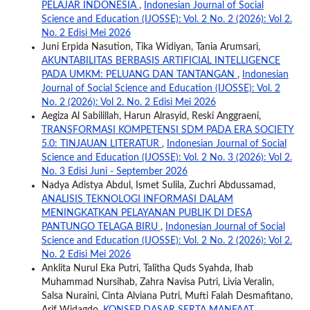
PELAJAR INDONESIA
,
Indonesian Journal of Social
Science and Education (IJOSSE): Vol. 2 No. 2 (2026): Vol 2.
No. 2 Edisi Mei 2026
Juni Erpida Nasution, Tika Widiyan, Tania Arumsari,
AKUNTABILITAS BERBASIS ARTIFICIAL INTELLIGENCE
PADA UMKM: PELUANG DAN TANTANGAN
,
Indonesian
Journal of Social Science and Education (IJOSSE): Vol. 2
No. 2 (2026): Vol 2. No. 2 Edisi Mei 2026
Aegiza Al Sabilillah, Harun Alrasyid, Reski Anggraeni,
TRANSFORMASI KOMPETENSI SDM PADA ERA SOCIETY
5.0: TINJAUAN LITERATUR
,
Indonesian Journal of Social
Science and Education (IJOSSE): Vol. 2 No. 3 (2026): Vol 2.
No. 3 Edisi Juni - September 2026
Nadya Adistya Abdul, Ismet Sulila, Zuchri Abdussamad,
ANALISIS TEKNOLOGI INFORMASI DALAM
MENINGKATKAN PELAYANAN PUBLIK DI DESA
PANTUNGO TELAGA BIRU
,
Indonesian Journal of Social
Science and Education (IJOSSE): Vol. 2 No. 2 (2026): Vol 2.
No. 2 Edisi Mei 2026
Anklita Nurul Eka Putri, Talitha Quds Syahda, Ihab
Muhammad Nursihab, Zahra Navisa Putri, Livia Veralin,
Salsa Nuraini, Cinta Alviana Putri, Mufti Falah Desmafitano,