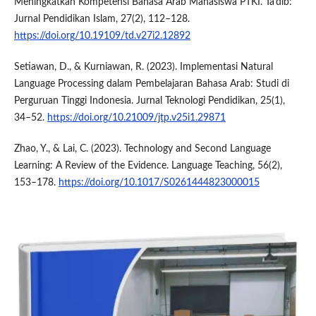
Meningkatkan Kompetensi Bahasa Arab Mahasiswa PTKI. Ta’dib:
Jurnal Pendidikan Islam, 27(2), 112–128.
https://doi.org/10.19109/td.v27i2.12892
Setiawan, D., & Kurniawan, R. (2023). Implementasi Natural
Language Processing dalam Pembelajaran Bahasa Arab: Studi di
Perguruan Tinggi Indonesia. Jurnal Teknologi Pendidikan, 25(1),
34–52.
https://doi.org/10.21009/jtp.v25i1.29871
Zhao, Y., & Lai, C. (2023). Technology and Second Language
Learning: A Review of the Evidence. Language Teaching, 56(2),
153–178.
https://doi.org/10.1017/S0261444823000015