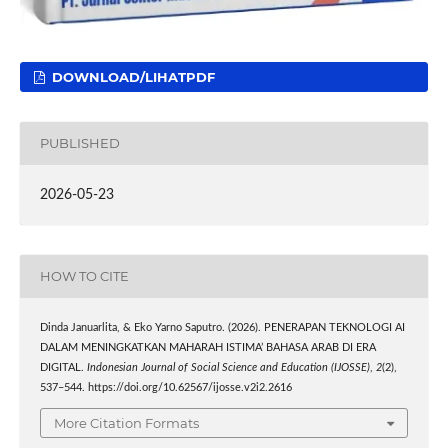
DOWNLOAD/LIHATPDF
PUBLISHED
2026-05-23
HOW TO CITE
Dinda Januarlita, & Eko Yarno Saputro. (2026). PENERAPAN TEKNOLOGI AI
DALAM MENINGKATKAN MAHARAH ISTIMA’ BAHASA ARAB DI ERA
DIGITAL.
Indonesian Journal of Social Science and Education (IJOSSE)
,
2
(2),
537–544. https://doi.org/10.62567/ijosse.v2i2.2616
More Citation Formats