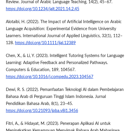
Review. Journal of Arabic Language Teaching, 14(2), 45–67.
https://doi.org/10.1234/jalt.2021.14.2.45
Alotaibi, H. (2022). The Impact of Artificial Intelligence on Arabic
Language Acquisition: Experimental Evidence from University
Learners. International Journal of Applied Linguistics, 32(1), 112–
128.
https://doi.org/10.1111/ijal.12389
Chen, X., & Li, Y. (2023). Intelligent Tutoring Systems for Language
Learning: Adaptive Feedback and Personalized Pathways.
Computers & Education, 189, 104567.
https://doi.org/10.1016/j.compedu.2023.104567
Dewi, R. S. (2022). Pemanfaatan Teknologi AI dalam Pembelajaran
Bahasa Arab di Perguruan Tinggi Islam Indonesia. Jurnal
Pendidikan Bahasa Arab, 8(1), 23–45.
https://doi.org/10.21093/jpba.v8i1.3456
Fitri, A., & Hidayat, M. (2023). Penerapan Aplikasi AI untuk
Meningkatkan Kemampuan Menyimak Bahasa Arab Mahasiswa.