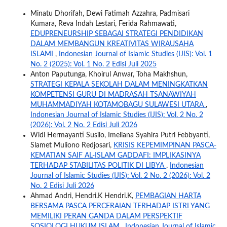
Minatu Dhorifah, Dewi Fatimah Azzahra, Padmisari
Kumara, Reva Indah Lestari, Ferida Rahmawati,
EDUPRENEURSHIP SEBAGAI STRATEGI PENDIDIKAN
DALAM MEMBANGUN KREATIVITAS WIRAUSAHA
ISLAMI
,
Indonesian Journal of Islamic Studies (IJIS): Vol. 1
No. 2 (2025): Vol. 1 No. 2 Edisi Juli 2025
Anton Paputunga, Khoirul Anwar, Toha Makhshun,
STRATEGI KEPALA SEKOLAH DALAM MENINGKATKAN
KOMPETENSI GURU DI MADRASAH TSANAWIYAH
MUHAMMADIYAH KOTAMOBAGU SULAWESI UTARA
,
Indonesian Journal of Islamic Studies (IJIS): Vol. 2 No. 2
(2026): Vol. 2 No. 2 Edisi Juli 2026
Widi Hermayanti Susilo, Imeliana Syahira Putri Febbyanti,
Slamet Muliono Redjosari,
KRISIS KEPEMIMPINAN PASCA-
KEMATIAN SAIF AL-ISLAM GADDAFI: IMPLIKASINYA
TERHADAP STABILITAS POLITIK DI LIBYA
,
Indonesian
Journal of Islamic Studies (IJIS): Vol. 2 No. 2 (2026): Vol. 2
No. 2 Edisi Juli 2026
Ahmad Andri, Hendri.K Hendri.K,
PEMBAGIAN HARTA
BERSAMA PASCA PERCERAIAN TERHADAP ISTRI YANG
MEMILIKI PERAN GANDA DALAM PERSPEKTIF
SOSIOLOGI HUKUM ISLAM
,
Indonesian Journal of Islamic