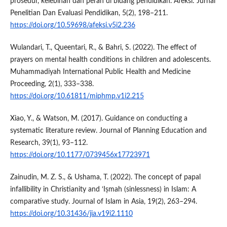
prosedur, kelebihan dan peran di bidang pendidikan. Afeksi: Jurnal
Penelitian Dan Evaluasi Pendidikan, 5(2), 198–211.
https://doi.org/10.59698/afeksi.v5i2.236
Wulandari, T., Queentari, R., & Bahri, S. (2022). The effect of
prayers on mental health conditions in children and adolescents.
Muhammadiyah International Public Health and Medicine
Proceeding, 2(1), 333–338.
https://doi.org/10.61811/miphmp.v1i2.215
Xiao, Y., & Watson, M. (2017). Guidance on conducting a
systematic literature review. Journal of Planning Education and
Research, 39(1), 93–112.
https://doi.org/10.1177/0739456x17723971
Zainudin, M. Z. S., & Ushama, T. (2022). The concept of papal
infallibility in Christianity and ‘Iṣmah (sinlessness) in Islam: A
comparative study. Journal of Islam in Asia, 19(2), 263–294.
https://doi.org/10.31436/jia.v19i2.1110