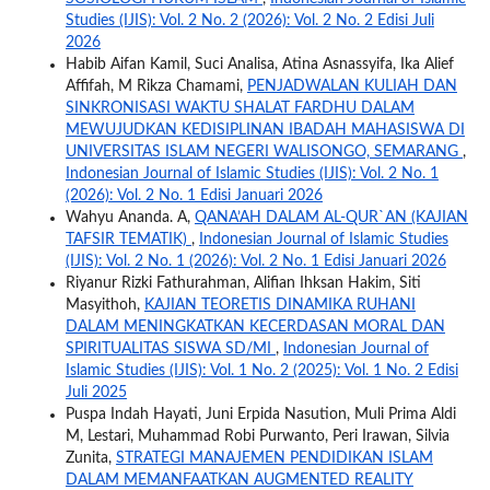
Studies (IJIS): Vol. 2 No. 2 (2026): Vol. 2 No. 2 Edisi Juli
2026
Habib Aifan Kamil, Suci Analisa, Atina Asnassyifa, Ika Alief
Affifah, M Rikza Chamami,
PENJADWALAN KULIAH DAN
SINKRONISASI WAKTU SHALAT FARDHU DALAM
MEWUJUDKAN KEDISIPLINAN IBADAH MAHASISWA DI
UNIVERSITAS ISLAM NEGERI WALISONGO, SEMARANG
,
Indonesian Journal of Islamic Studies (IJIS): Vol. 2 No. 1
(2026): Vol. 2 No. 1 Edisi Januari 2026
Wahyu Ananda. A,
QANA’AH DALAM AL-QUR`AN (KAJIAN
TAFSIR TEMATIK)
,
Indonesian Journal of Islamic Studies
(IJIS): Vol. 2 No. 1 (2026): Vol. 2 No. 1 Edisi Januari 2026
Riyanur Rizki Fathurahman, Alifian Ihksan Hakim, Siti
Masyithoh,
KAJIAN TEORETIS DINAMIKA RUHANI
DALAM MENINGKATKAN KECERDASAN MORAL DAN
SPIRITUALITAS SISWA SD/MI
,
Indonesian Journal of
Islamic Studies (IJIS): Vol. 1 No. 2 (2025): Vol. 1 No. 2 Edisi
Juli 2025
Puspa Indah Hayati, Juni Erpida Nasution, Muli Prima Aldi
M, Lestari, Muhammad Robi Purwanto, Peri Irawan, Silvia
Zunita,
STRATEGI MANAJEMEN PENDIDIKAN ISLAM
DALAM MEMANFAATKAN AUGMENTED REALITY