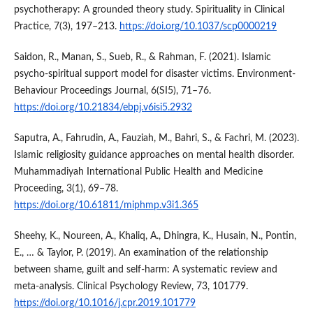
psychotherapy: A grounded theory study. Spirituality in Clinical
Practice, 7(3), 197–213.
https://doi.org/10.1037/scp0000219
Saidon, R., Manan, S., Sueb, R., & Rahman, F. (2021). Islamic
psycho-spiritual support model for disaster victims. Environment-
Behaviour Proceedings Journal, 6(SI5), 71–76.
https://doi.org/10.21834/ebpj.v6isi5.2932
Saputra, A., Fahrudin, A., Fauziah, M., Bahri, S., & Fachri, M. (2023).
Islamic religiosity guidance approaches on mental health disorder.
Muhammadiyah International Public Health and Medicine
Proceeding, 3(1), 69–78.
https://doi.org/10.61811/miphmp.v3i1.365
Sheehy, K., Noureen, A., Khaliq, A., Dhingra, K., Husain, N., Pontin,
E., … & Taylor, P. (2019). An examination of the relationship
between shame, guilt and self-harm: A systematic review and
meta-analysis. Clinical Psychology Review, 73, 101779.
https://doi.org/10.1016/j.cpr.2019.101779