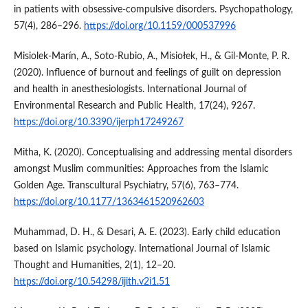
in patients with obsessive-compulsive disorders. Psychopathology,
57(4), 286–296.
https://doi.org/10.1159/000537996
Misiolek-Marín, A., Soto‐Rubio, A., Misiołek, H., & Gil‐Monte, P. R.
(2020). Influence of burnout and feelings of guilt on depression
and health in anesthesiologists. International Journal of
Environmental Research and Public Health, 17(24), 9267.
https://doi.org/10.3390/ijerph17249267
Mitha, K. (2020). Conceptualising and addressing mental disorders
amongst Muslim communities: Approaches from the Islamic
Golden Age. Transcultural Psychiatry, 57(6), 763–774.
https://doi.org/10.1177/1363461520962603
Muhammad, D. H., & Desari, A. E. (2023). Early child education
based on Islamic psychology. International Journal of Islamic
Thought and Humanities, 2(1), 12–20.
https://doi.org/10.54298/ijith.v2i1.51