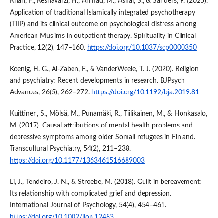
Khan, F., Keshavarzi, H., Ahmad, M., Ashai, S., & Sanders, P. (2025).
Application of traditional Islamically integrated psychotherapy
(TIIP) and its clinical outcome on psychological distress among
American Muslims in outpatient therapy. Spirituality in Clinical
Practice, 12(2), 147–160.
https://doi.org/10.1037/scp0000350
Koenig, H. G., Al‐Zaben, F., & VanderWeele, T. J. (2020). Religion
and psychiatry: Recent developments in research. BJPsych
Advances, 26(5), 262–272.
https://doi.org/10.1192/bja.2019.81
Kuittinen, S., Mölsä, M., Punamäki, R., Tiilikainen, M., & Honkasalo,
M. (2017). Causal attributions of mental health problems and
depressive symptoms among older Somali refugees in Finland.
Transcultural Psychiatry, 54(2), 211–238.
https://doi.org/10.1177/1363461516689003
Li, J., Tendeiro, J. N., & Stroebe, M. (2018). Guilt in bereavement:
Its relationship with complicated grief and depression.
International Journal of Psychology, 54(4), 454–461.
https://doi.org/10.1002/ijop.12483