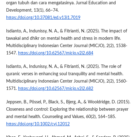
organ tubuh dan cara mengatasinya. Jurnal Education and
Development, 13(1), 66–74.
https://doi.org/10.37081/ed.v13i1.7019
Isdianto, A., Indunissy, N. A., & Fitrianti, N. (2025). The impact of
tawakal and dhikr on mental health and stress in modern life.
Multidisciplinary Indonesian Center Journal (MICJO), 2(2), 1538-
1547.
https://doi.org/10.62567/micjo.v2i2.684
Isdianto, A., Indunissy, N. A., & Fitrianti, N. (2025). The role of
quranic verses in enhancing soul tranquility and mental health.
Multidisciplinary Indonesian Center Journal (MICJO), 2(2), 1560-
1571.
https://doi.org/10.62567/micjo.v2i2.682
Jeppsen, B., Pössel, P., Black, S., Bjerg, A., & Wooldridge, D. (2015).
Closeness and control: Exploring the relationship between prayer
and mental health. Counseling and Values, 60(2), 164–185.
https://doi.org/10.1002/cvj.12012