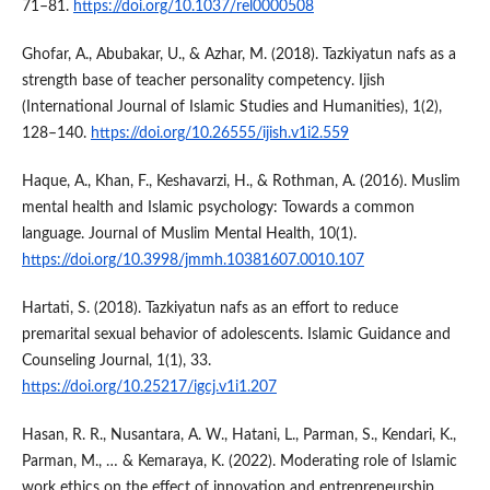
71–81.
https://doi.org/10.1037/rel0000508
Ghofar, A., Abubakar, U., & Azhar, M. (2018). Tazkiyatun nafs as a
strength base of teacher personality competency. Ijish
(International Journal of Islamic Studies and Humanities), 1(2),
128–140.
https://doi.org/10.26555/ijish.v1i2.559
Haque, A., Khan, F., Keshavarzi, H., & Rothman, A. (2016). Muslim
mental health and Islamic psychology: Towards a common
language. Journal of Muslim Mental Health, 10(1).
https://doi.org/10.3998/jmmh.10381607.0010.107
Hartati, S. (2018). Tazkiyatun nafs as an effort to reduce
premarital sexual behavior of adolescents. Islamic Guidance and
Counseling Journal, 1(1), 33.
https://doi.org/10.25217/igcj.v1i1.207
Hasan, R. R., Nusantara, A. W., Hatani, L., Parman, S., Kendari, K.,
Parman, M., … & Kemaraya, K. (2022). Moderating role of Islamic
work ethics on the effect of innovation and entrepreneurship