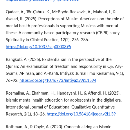
Qadeer, A., Tör‐Çabuk, K., McBryde-Redzovic, A., Mahoui, I., &
Awaad, R. (2025). Perceptions of Muslim Americans on the role of
mental health professionals in supporting Muslims with mental
illness: A community-based participatory research (CBPR) study.
Spirituality in Clinical Practice, 12(2), 276–286.
https://doi.org/10.1037/scp0000395
Rangkuti, A. (2025). Existentialism in the perspective of the
Qur'an: An examination of freedom and responsibility in QS. Asy-
Syams, Al-Insan, and Al-Kahfi. Imtiyaz: Jurnal Ilmu Keislaman, 9(1),
76–92.
https://doi.org/10.46773/imtiyaz.v9i1.1594
Rosmalina, A., Elrahman, H., Handayani, H., & Affendi, H. (2023).
Islamic mental health education for adolescents in the digital era.
International Journal of Educational Qualitative Quantitative
Research, 2(1), 18–26.
https://doi.org/10.58418/ijeqqr.v2i1.39
Rothman, A., & Coyle, A. (2020). Conceptualizing an Islamic