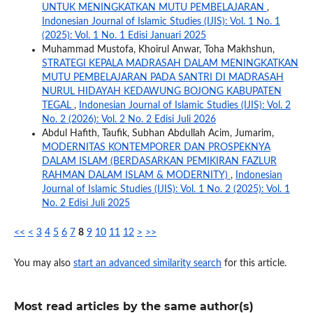
UNTUK MENINGKATKAN MUTU PEMBELAJARAN
,
Indonesian Journal of Islamic Studies (IJIS): Vol. 1 No. 1
(2025): Vol. 1 No. 1 Edisi Januari 2025
Muhammad Mustofa, Khoirul Anwar, Toha Makhshun,
STRATEGI KEPALA MADRASAH DALAM MENINGKATKAN
MUTU PEMBELAJARAN PADA SANTRI DI MADRASAH
NURUL HIDAYAH KEDAWUNG BOJONG KABUPATEN
TEGAL
,
Indonesian Journal of Islamic Studies (IJIS): Vol. 2
No. 2 (2026): Vol. 2 No. 2 Edisi Juli 2026
Abdul Hafith, Taufik, Subhan Abdullah Acim, Jumarim,
MODERNITAS KONTEMPORER DAN PROSPEKNYA
DALAM ISLAM (BERDASARKAN PEMIKIRAN FAZLUR
RAHMAN DALAM ISLAM & MODERNITY)
,
Indonesian
Journal of Islamic Studies (IJIS): Vol. 1 No. 2 (2025): Vol. 1
No. 2 Edisi Juli 2025
<<
<
3
4
5
6
7
8
9
10
11
12
>
>>
You may also
start an advanced similarity search
for this article.
Most read articles by the same author(s)