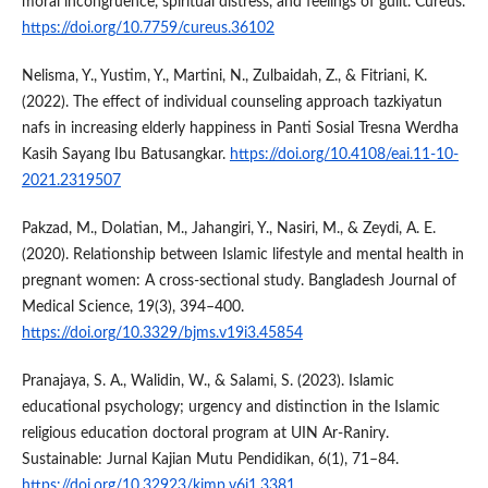
moral incongruence, spiritual distress, and feelings of guilt. Cureus.
https://doi.org/10.7759/cureus.36102
Nelisma, Y., Yustim, Y., Martini, N., Zulbaidah, Z., & Fitriani, K.
(2022). The effect of individual counseling approach tazkiyatun
nafs in increasing elderly happiness in Panti Sosial Tresna Werdha
Kasih Sayang Ibu Batusangkar.
https://doi.org/10.4108/eai.11-10-
2021.2319507
Pakzad, M., Dolatian, M., Jahangiri, Y., Nasiri, M., & Zeydi, A. E.
(2020). Relationship between Islamic lifestyle and mental health in
pregnant women: A cross-sectional study. Bangladesh Journal of
Medical Science, 19(3), 394–400.
https://doi.org/10.3329/bjms.v19i3.45854
Pranajaya, S. A., Walidin, W., & Salami, S. (2023). Islamic
educational psychology; urgency and distinction in the Islamic
religious education doctoral program at UIN Ar-Raniry.
Sustainable: Jurnal Kajian Mutu Pendidikan, 6(1), 71–84.
https://doi.org/10.32923/kjmp.v6i1.3381