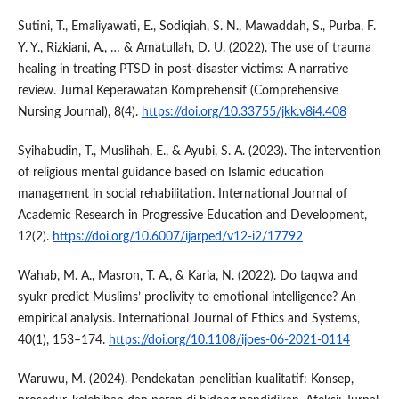
Sutini, T., Emaliyawati, E., Sodiqiah, S. N., Mawaddah, S., Purba, F.
Y. Y., Rizkiani, A., … & Amatullah, D. U. (2022). The use of trauma
healing in treating PTSD in post-disaster victims: A narrative
review. Jurnal Keperawatan Komprehensif (Comprehensive
Nursing Journal), 8(4).
https://doi.org/10.33755/jkk.v8i4.408
Syihabudin, T., Muslihah, E., & Ayubi, S. A. (2023). The intervention
of religious mental guidance based on Islamic education
management in social rehabilitation. International Journal of
Academic Research in Progressive Education and Development,
12(2).
https://doi.org/10.6007/ijarped/v12-i2/17792
Wahab, M. A., Masron, T. A., & Karia, N. (2022). Do taqwa and
syukr predict Muslims’ proclivity to emotional intelligence? An
empirical analysis. International Journal of Ethics and Systems,
40(1), 153–174.
https://doi.org/10.1108/ijoes-06-2021-0114
Waruwu, M. (2024). Pendekatan penelitian kualitatif: Konsep,