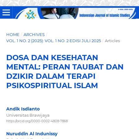
HOME
/
ARCHIVES
/
VOL. 1 NO. 2 (2025): VOL. 1 NO. 2 EDISI JULI 2025
/
Articles
DOSA DAN KESEHATAN
MENTAL: PERAN TAUBAT DAN
DZIKIR DALAM TERAPI
PSIKOSPIRITUAL ISLAM
Andik Isdianto
Universitas Brawijaya
https://orcid.org/0000-0002-4808-7868
Nuruddin Al Indunissy