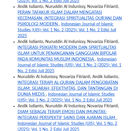
(2025): Vol. 1 No. 2 Edisi Juli 2025
Andik Isdianto, Nuruddin Al Indunissy, Novariza Fitrianti,
PERAN TAFAKUR ISLAM DALAM MENGATASI
KECEMASAN: INTEGRASI SPIRITUALITAS QUR’ANI DAN
PSIKOLOGI MODERN
,
Indonesian Journal of Islamic
Studies (IJIS): Vol. 1 No. 2 (2025): Vol. 1 No. 2 Edisi Juli
2025
Andik Isdianto, Nuruddin Al Indunissy, Novariza Fitrianti,
INTEGRASI PSIKIATRI MODERN DAN SPIRITUALITAS
ISLAM UNTUK PENANGANAN GANGGUAN BIPOLAR
PADA KOMUNITAS MUSLIM INDONESIA
,
Indonesian
Journal of Islamic Studies (IJIS): Vol. 1 No. 2 (2025): Vol. 1
No. 2 Edisi Juli 2025
Nuruddin Al Indunissy, Novariza Fitrianti, Andik Isdianto,
INTEGRASI TERAPI AL-QURAN DALAM PENGOBATAN
ISLAM: SEJARAH, EFEKTIVITAS, DAN TANTANGAN DI
DUNIA MEDIS
,
Indonesian Journal of Islamic Studies
(IJIS): Vol. 1 No. 2 (2025): Vol. 1 No. 2 Edisi Juli 2025
Andik Isdianto, Nuruddin Al Indunissy, Novariza Fitrianti,
DIAM SEBAGAI TERAPI EMOSI DAN IMUNITAS:
INTEGRASI PERSPEKTIF SAINS DAN AJARAN ISLAM
,
Indonesian Journal of Islamic Studies (IJIS): Vol. 1 No. 2
(2025): Vol. 1 No. 2 Edisi Juli 2025