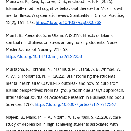
Munawar, K., Ravi, T., Jones, D. B., & Choudhry, F. R. (2025).
Islamically modified cognitive behavioral therapy for Muslims with
mental illness: A systematic review. Spirituality in Clinical Practice,
12(2), 161–178.
https://doi.org/10.1037/scp0000338
Munif, B., Poeranto, S., & Utami, Y. (2019). Effects of Islamic
spiritual mindfulness on stress among nursing students. Nurse
Media Journal of Nursing, 9(1), 69.
https://doi.org/10.14710/nmjn.v9i1.22253
Mustapha, R., Ibrahim, N., Mahmud, M., Jaafar, A. B., Ahmad, W.
A. W., & Mohamad, N. H. (2022). Brainstorming the students
mental health after COVID-19 outbreak and how to curb from
Islamic perspectives: Nominal group technique analysis approach.
International Journal of Academic Research in Business and Social
Sciences, 12(2).
https://doi.org/10.6007/ijarbss/v12-i2/12367
Najeeb, B., Malik, M. F. A., Nizami, A. T., & Yasir, S. (2023). A case
study of depression in high achieving students associated with