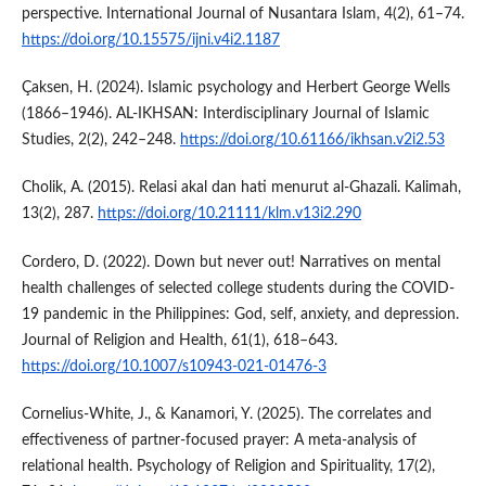
perspective. International Journal of Nusantara Islam, 4(2), 61–74.
https://doi.org/10.15575/ijni.v4i2.1187
Çaksen, H. (2024). Islamic psychology and Herbert George Wells
(1866–1946). AL-IKHSAN: Interdisciplinary Journal of Islamic
Studies, 2(2), 242–248.
https://doi.org/10.61166/ikhsan.v2i2.53
Cholik, A. (2015). Relasi akal dan hati menurut al-Ghazali. Kalimah,
13(2), 287.
https://doi.org/10.21111/klm.v13i2.290
Cordero, D. (2022). Down but never out! Narratives on mental
health challenges of selected college students during the COVID-
19 pandemic in the Philippines: God, self, anxiety, and depression.
Journal of Religion and Health, 61(1), 618–643.
https://doi.org/10.1007/s10943-021-01476-3
Cornelius‐White, J., & Kanamori, Y. (2025). The correlates and
effectiveness of partner-focused prayer: A meta-analysis of
relational health. Psychology of Religion and Spirituality, 17(2),