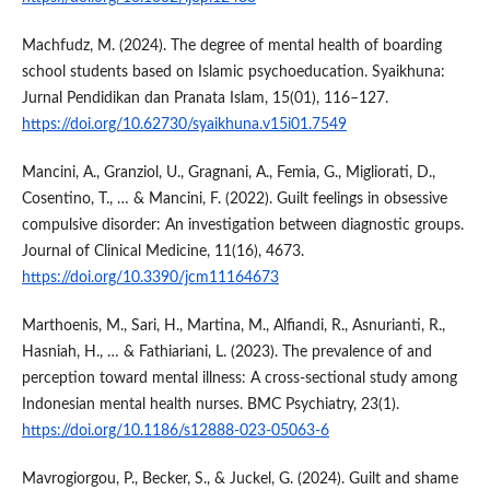
Machfudz, M. (2024). The degree of mental health of boarding
school students based on Islamic psychoeducation. Syaikhuna:
Jurnal Pendidikan dan Pranata Islam, 15(01), 116–127.
https://doi.org/10.62730/syaikhuna.v15i01.7549
Mancini, A., Granziol, U., Gragnani, A., Femia, G., Migliorati, D.,
Cosentino, T., … & Mancini, F. (2022). Guilt feelings in obsessive
compulsive disorder: An investigation between diagnostic groups.
Journal of Clinical Medicine, 11(16), 4673.
https://doi.org/10.3390/jcm11164673
Marthoenis, M., Sari, H., Martina, M., Alfiandi, R., Asnurianti, R.,
Hasniah, H., … & Fathiariani, L. (2023). The prevalence of and
perception toward mental illness: A cross-sectional study among
Indonesian mental health nurses. BMC Psychiatry, 23(1).
https://doi.org/10.1186/s12888-023-05063-6
Mavrogiorgou, P., Becker, S., & Juckel, G. (2024). Guilt and shame