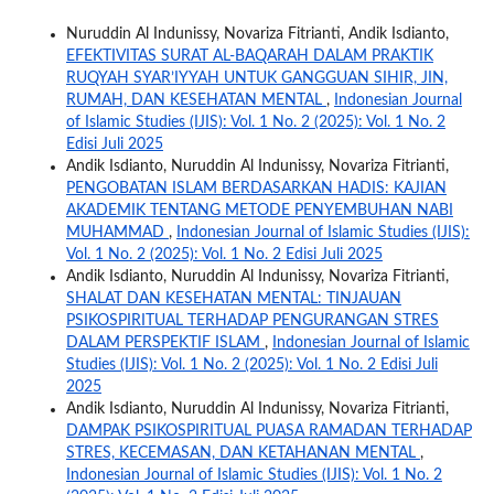
Nuruddin Al Indunissy, Novariza Fitrianti, Andik Isdianto,
EFEKTIVITAS SURAT AL-BAQARAH DALAM PRAKTIK
RUQYAH SYAR’IYYAH UNTUK GANGGUAN SIHIR, JIN,
RUMAH, DAN KESEHATAN MENTAL
,
Indonesian Journal
of Islamic Studies (IJIS): Vol. 1 No. 2 (2025): Vol. 1 No. 2
Edisi Juli 2025
Andik Isdianto, Nuruddin Al Indunissy, Novariza Fitrianti,
PENGOBATAN ISLAM BERDASARKAN HADIS: KAJIAN
AKADEMIK TENTANG METODE PENYEMBUHAN NABI
MUHAMMAD
,
Indonesian Journal of Islamic Studies (IJIS):
Vol. 1 No. 2 (2025): Vol. 1 No. 2 Edisi Juli 2025
Andik Isdianto, Nuruddin Al Indunissy, Novariza Fitrianti,
SHALAT DAN KESEHATAN MENTAL: TINJAUAN
PSIKOSPIRITUAL TERHADAP PENGURANGAN STRES
DALAM PERSPEKTIF ISLAM
,
Indonesian Journal of Islamic
Studies (IJIS): Vol. 1 No. 2 (2025): Vol. 1 No. 2 Edisi Juli
2025
Andik Isdianto, Nuruddin Al Indunissy, Novariza Fitrianti,
DAMPAK PSIKOSPIRITUAL PUASA RAMADAN TERHADAP
STRES, KECEMASAN, DAN KETAHANAN MENTAL
,
Indonesian Journal of Islamic Studies (IJIS): Vol. 1 No. 2