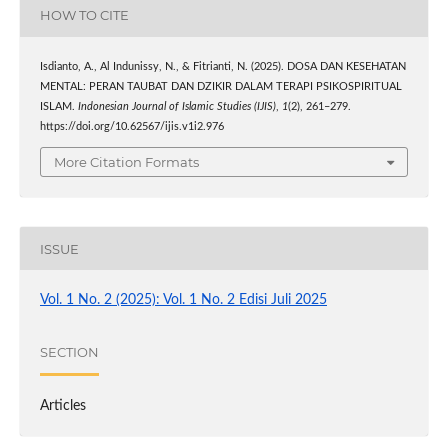
HOW TO CITE
Isdianto, A., Al Indunissy, N., & Fitrianti, N. (2025). DOSA DAN KESEHATAN
MENTAL: PERAN TAUBAT DAN DZIKIR DALAM TERAPI PSIKOSPIRITUAL
ISLAM.
Indonesian Journal of Islamic Studies (IJIS)
,
1
(2), 261–279.
https://doi.org/10.62567/ijis.v1i2.976
More Citation Formats
ISSUE
Vol. 1 No. 2 (2025): Vol. 1 No. 2 Edisi Juli 2025
SECTION
Articles