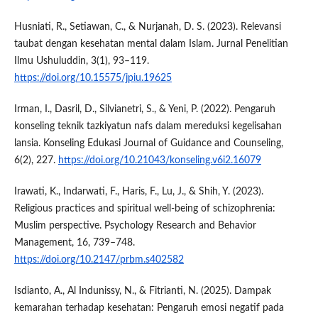
Husniati, R., Setiawan, C., & Nurjanah, D. S. (2023). Relevansi
taubat dengan kesehatan mental dalam Islam. Jurnal Penelitian
Ilmu Ushuluddin, 3(1), 93–119.
https://doi.org/10.15575/jpiu.19625
Irman, I., Dasril, D., Silvianetri, S., & Yeni, P. (2022). Pengaruh
konseling teknik tazkiyatun nafs dalam mereduksi kegelisahan
lansia. Konseling Edukasi Journal of Guidance and Counseling,
6(2), 227.
https://doi.org/10.21043/konseling.v6i2.16079
Irawati, K., Indarwati, F., Haris, F., Lu, J., & Shih, Y. (2023).
Religious practices and spiritual well-being of schizophrenia:
Muslim perspective. Psychology Research and Behavior
Management, 16, 739–748.
https://doi.org/10.2147/prbm.s402582
Isdianto, A., Al Indunissy, N., & Fitrianti, N. (2025). Dampak
kemarahan terhadap kesehatan: Pengaruh emosi negatif pada