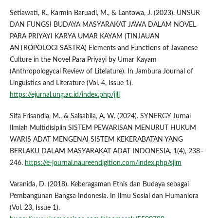
Setiawati, R., Karmin Baruadi, M., & Lantowa, J. (2023). UNSUR
DAN FUNGSI BUDAYA MASYARAKAT JAWA DALAM NOVEL
PARA PRIYAYI KARYA UMAR KAYAM (TINJAUAN
ANTROPOLOGI SASTRA) Elements and Functions of Javanese
Culture in the Novel Para Priyayi by Umar Kayam
(Anthropologycal Review of Litelature). In Jambura Journal of
Linguistics and Literature (Vol. 4, Issue 1).
https://ejurnal.ung.ac.id/index.php/jjll
Sifa Frisandia, M., & Salsabila, A. W. (2024). SYNERGY Jurnal
Ilmiah Multidisiplin SISTEM PEWARISAN MENURUT HUKUM
WARIS ADAT MENGENAI SISTEM KEKERABATAN YANG
BERLAKU DALAM MASYARAKAT ADAT INDONESIA. 1(4), 238–
246.
https://e-journal.naureendigition.com/index.php/sjim
Varanida, D. (2018). Keberagaman Etnis dan Budaya sebagai
Pembangunan Bangsa Indonesia. In Ilmu Sosial dan Humaniora
(Vol. 23, Issue 1).