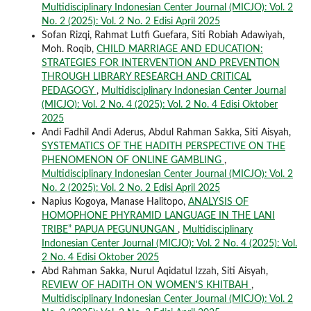
Multidisciplinary Indonesian Center Journal (MICJO): Vol. 2
No. 2 (2025): Vol. 2 No. 2 Edisi April 2025
Sofan Rizqi, Rahmat Lutfi Guefara, Siti Robiah Adawiyah,
Moh. Roqib,
CHILD MARRIAGE AND EDUCATION:
STRATEGIES FOR INTERVENTION AND PREVENTION
THROUGH LIBRARY RESEARCH AND CRITICAL
PEDAGOGY
,
Multidisciplinary Indonesian Center Journal
(MICJO): Vol. 2 No. 4 (2025): Vol. 2 No. 4 Edisi Oktober
2025
Andi Fadhil Andi Aderus, Abdul Rahman Sakka, Siti Aisyah,
SYSTEMATICS OF THE HADITH PERSPECTIVE ON THE
PHENOMENON OF ONLINE GAMBLING
,
Multidisciplinary Indonesian Center Journal (MICJO): Vol. 2
No. 2 (2025): Vol. 2 No. 2 Edisi April 2025
Napius Kogoya, Manase Halitopo,
ANALYSIS OF
HOMOPHONE PHYRAMID LANGUAGE IN THE LANI
TRIBE” PAPUA PEGUNUNGAN
,
Multidisciplinary
Indonesian Center Journal (MICJO): Vol. 2 No. 4 (2025): Vol.
2 No. 4 Edisi Oktober 2025
Abd Rahman Sakka, Nurul Aqidatul Izzah, Siti Aisyah,
REVIEW OF HADITH ON WOMEN'S KHITBAH
,
Multidisciplinary Indonesian Center Journal (MICJO): Vol. 2