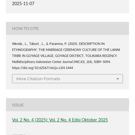
2025-11-07
HOW TO CITE
Wenda , L., Tabuni , L., & Paramma, P. (2025). DESCRIPTION IN
ETHNOGRAPHY: THE MARRIAGE CEREMONY CULTURE OF THE LANNI
TRIBE IN GOYAGE VILLAGE, GOYAGE DISTRICT, TOLIKARA REGENCY.
Multidisciplinary Indonesian Center Journal (MICJO)
,
2
(4), 5089–5094.
https://doi.org/10.62567/micjo.v2i4.1444
More Citation Formats
ISSUE
Vol. 2 No. 4 (2025): Vol. 2 No. 4 Edisi Oktober 2025