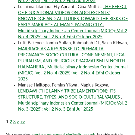
No. 2 (2025): Vol. 2 No. 2 Edisi April 2025
Lushiana Lifaniura, Ety Aprianti, Gina Muthia,
THE EFFECT
OF EDUCATIONAL VIDEOS ON ADOLESCENTS’
KNOWLEDGE AND ATTITUDES TOWARD THE RISKS OF
EARLY MARRIAGE AT MAN 2 PADANG CITY
,
Multidisciplinary Indonesian Center Journal (MICJO): Vol. 2
No. 4 (2025): Vol. 2 No. 4 Edisi Oktober 2025
Lutfi Bakence, Lomba Sultan, Rahmatiah DL, Saleh Ridwan,
MARRIAGE AS A RESPONSE TO PREMARITAL
PREGNANCY: SOCIO-CULTURAL CONFINEMENT, LEGAL
PLURALISM, AND RELIGIOUS PRAGMATISM IN NORTH
HALMAHERA
,
Multidisciplinary Indonesian Center Journal
(MICJO): Vol. 2 No. 4 (2025): Vol. 2 No. 4 Edisi Oktober
2025
Manase Halitopo, Pemius Yikwa , Napius Kogoya,
LENDAWI (THE LANNY TRIBE LAMENTATION): ITS
STRUCTURE, TYPES, AND SOCIO-CULTURAL VALUES
,
Multidisciplinary Indonesian Center Journal (MICJO): Vol. 2
No. 3 (2025): Vol. 2 No. 3 Edisi Juli 2025
1
2
3
>
>>