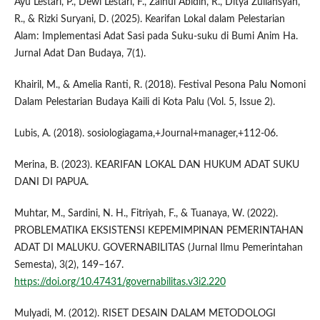
Ayu Lestari, P., Dewi Lestari, F., Zainul Abidin, R., Ditya Zuliansyah,
R., & Rizki Suryani, D. (2025). Kearifan Lokal dalam Pelestarian
Alam: Implementasi Adat Sasi pada Suku-suku di Bumi Anim Ha.
Jurnal Adat Dan Budaya, 7(1).
Khairil, M., & Amelia Ranti, R. (2018). Festival Pesona Palu Nomoni
Dalam Pelestarian Budaya Kaili di Kota Palu (Vol. 5, Issue 2).
Lubis, A. (2018). sosiologiagama,+Journal+manager,+112-06.
Merina, B. (2023). KEARIFAN LOKAL DAN HUKUM ADAT SUKU
DANI DI PAPUA.
Muhtar, M., Sardini, N. H., Fitriyah, F., & Tuanaya, W. (2022).
PROBLEMATIKA EKSISTENSI KEPEMIMPINAN PEMERINTAHAN
ADAT DI MALUKU. GOVERNABILITAS (Jurnal Ilmu Pemerintahan
Semesta), 3(2), 149–167.
https://doi.org/10.47431/governabilitas.v3i2.220
Mulyadi, M. (2012). RISET DESAIN DALAM METODOLOGI