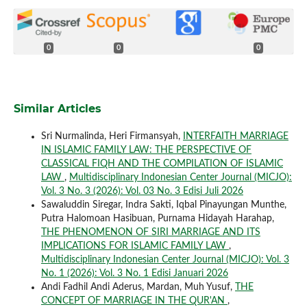
0
0
0
Similar Articles
Sri Nurmalinda, Heri Firmansyah,
INTERFAITH MARRIAGE
IN ISLAMIC FAMILY LAW: THE PERSPECTIVE OF
CLASSICAL FIQH AND THE COMPILATION OF ISLAMIC
LAW
,
Multidisciplinary Indonesian Center Journal (MICJO):
Vol. 3 No. 3 (2026): Vol. 03 No. 3 Edisi Juli 2026
Sawaluddin Siregar, Indra Sakti, Iqbal Pinayungan Munthe,
Putra Halomoan Hasibuan, Purnama Hidayah Harahap,
THE PHENOMENON OF SIRI MARRIAGE AND ITS
IMPLICATIONS FOR ISLAMIC FAMILY LAW
,
Multidisciplinary Indonesian Center Journal (MICJO): Vol. 3
No. 1 (2026): Vol. 3 No. 1 Edisi Januari 2026
Andi Fadhil Andi Aderus, Mardan, Muh Yusuf,
THE
CONCEPT OF MARRIAGE IN THE QUR'AN
,