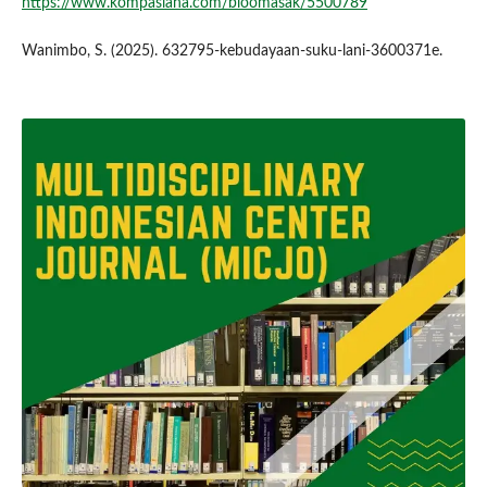
https://www.kompasiana.com/bloomasak/5500789
Wanimbo, S. (2025). 632795-kebudayaan-suku-lani-3600371e.