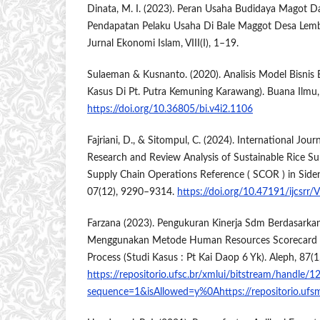
Dinata, M. I. (2023). Peran Usaha Budidaya Magot 
Pendapatan Pelaku Usaha Di Bale Maggot Desa Le
Jurnal Ekonomi Islam, VIII(I), 1–19.
Sulaeman & Kusnanto. (2020). Analisis Model Bisnis B
Kasus Di Pt. Putra Kemuning Karawang). Buana Ilmu,
https://doi.org/10.36805/bi.v4i2.1106
Fajriani, D., & Sitompul, C. (2024). International Jou
Research and Review Analysis of Sustainable Rice S
Supply Chain Operations Reference ( SCOR ) in Sid
07(12), 9290–9314.
https://doi.org/10.47191/ijcsrr/
Farzana (2023). Pengukuran Kinerja Sdm Berdasarka
Menggunakan Metode Human Resources Scorecard D
Process (Studi Kasus : Pt Kai Daop 6 Yk). Aleph, 87(
https://repositorio.ufsc.br/xmlui/bitstream/handl
sequence=1&isAllowed=y%0Ahttps://repositorio.uf