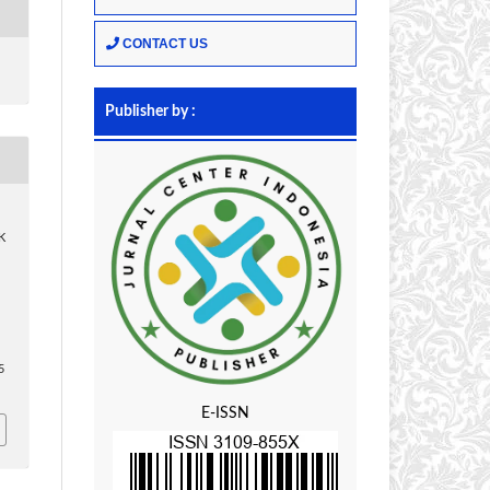
CONTACT US
Publisher by :
K
5
E-ISSN