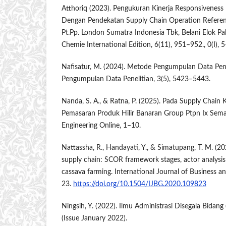
Atthoriq (2023). Pengukuran Kinerja Responsiveness
Dengan Pendekatan Supply Chain Operation Referenc
Pt.Pp. London Sumatra Indonesia Tbk, Belani Elok Pa
Chemie International Edition, 6(11), 951–952., 0(I), 
Nafisatur, M. (2024). Metode Pengumpulan Data Pen
Pengumpulan Data Penelitian, 3(5), 5423–5443.
Nanda, S. A., & Ratna, P. (2025). Pada Supply Chain 
Pemasaran Produk Hilir Banaran Group Ptpn Ix Semar
Engineering Online, 1–10.
Nattassha, R., Handayati, Y., & Simatupang, T. M. (202
supply chain: SCOR framework stages, actor analysis a
cassava farming. International Journal of Business an
23.
https://doi.org/10.1504/IJBG.2020.109823
Ningsih, Y. (2022). Ilmu Administrasi Disegala Bidang
(Issue January 2022).