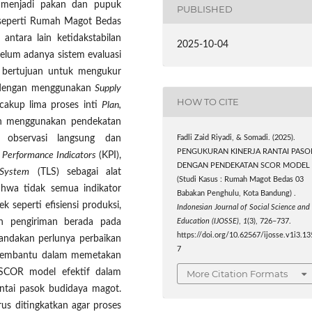
h menjadi pakan dan pupuk
PUBLISHED
 seperti Rumah Magot Bedas
ntara lain ketidakstabilan
2025-10-04
belum adanya sistem evaluasi
ini bertujuan untuk mengukur
3 dengan menggunakan
Supply
HOW TO CITE
akup lima proses inti
Plan,
an menggunakan pendekatan
 observasi langsung dan
Fadli Zaid Riyadi, & Somadi. (2025).
PENGUKURAN KINERJA RANTAI PASO
 Performance Indicators
(KPI),
DENGAN PENDEKATAN SCOR MODEL
 System
(TLS) sebagai alat
(Studi Kasus : Rumah Magot Bedas 03
bahwa tidak semua indikator
Babakan Penghulu, Kota Bandung) .
 seperti efisiensi produksi,
Indonesian Journal of Social Science and
an pengiriman berada pada
Education (IJOSSE)
,
1
(3), 726–737.
https://doi.org/10.62567/ijosse.v1i3.13
nandakan perlunya perbaikan
7
i membantu dalam memetakan
n SCOR model efektif dalam
More Citation Formats
ntai pasok budidaya magot.
harus ditingkatkan agar proses