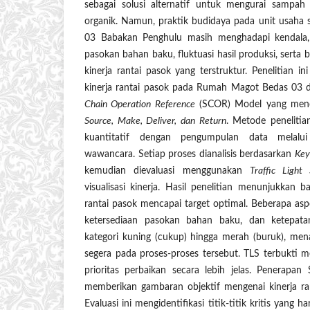
sebagai solusi alternatif untuk mengurai sampa
organik. Namun, praktik budidaya pada unit usaha
03 Babakan Penghulu masih menghadapi kendala, a
pasokan bahan baku, fluktuasi hasil produksi, serta 
kinerja rantai pasok yang terstruktur. Penelitian 
kinerja rantai pasok pada Rumah Magot Bedas 0
Chain Operation Reference
(SCOR) Model yang menc
Source, Make, Deliver, dan Return
. Metode peneliti
kuantitatif dengan pengumpulan data melalui
wawancara. Setiap proses dianalisis berdasarkan
Key
kemudian dievaluasi menggunakan
Traffic Light
visualisasi kinerja. Hasil penelitian menunjukkan 
rantai pasok mencapai target optimal. Beberapa aspek
ketersediaan pasokan bahan baku, dan ketepat
kategori kuning (cukup) hingga merah (buruk), me
segera pada proses-proses tersebut. TLS terbukt
prioritas perbaikan secara lebih jelas. Penerapa
memberikan gambaran objektif mengenai kinerja ra
Evaluasi ini mengidentifikasi titik-titik kritis yang 