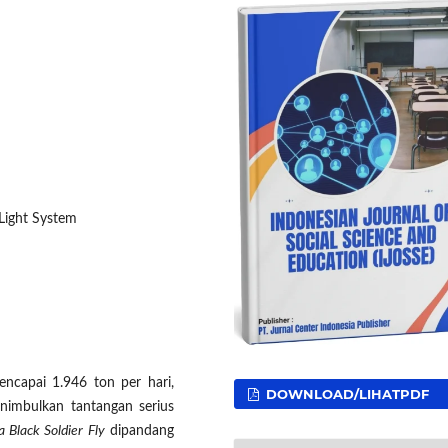
 Light System
ncapai 1.946 ton per hari,
DOWNLOAD/LIHATPDF
nimbulkan tantangan serius
a Black Soldier Fly
dipandang