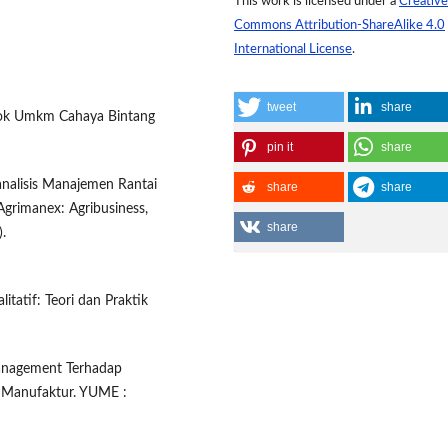
This work is licensed under a
Creative
Commons Attribution-ShareAlike 4.0
International License
.
tweet
share
asok Umkm Cahaya Bintang
pin it
share
Aanalisis Manajemen Rantai
share
share
grimanex: Agribusiness,
share
.
itatif: Teori dan Praktik
Management Terhadap
n Manufaktur. YUME :