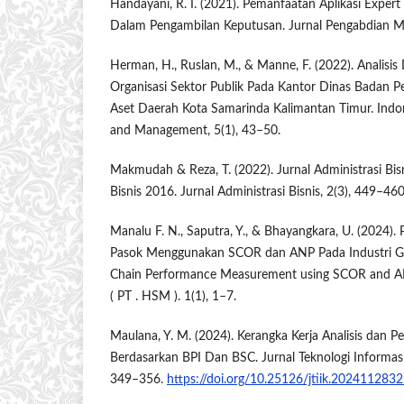
Handayani, R. I. (2021). Pemanfaatan Aplikasi Expert
Dalam Pengambilan Keputusan. Jurnal Pengabdian Ma
Herman, H., Ruslan, M., & Manne, F. (2022). Analisis
Organisasi Sektor Publik Pada Kantor Dinas Badan 
Aset Daerah Kota Samarinda Kalimantan Timur. Indon
and Management, 5(1), 43–50.
Makmudah & Reza, T. (2022). Jurnal Administrasi Bis
Bisnis 2016. Jurnal Administrasi Bisnis, 2(3), 449–460
Manalu F. N., Saputra, Y., & Bhayangkara, U. (2024).
Pasok Menggunakan SCOR dan ANP Pada Industri Ga
Chain Performance Measurement using SCOR and AN
( PT . HSM ). 1(1), 1–7.
Maulana, Y. M. (2024). Kerangka Kerja Analisis dan 
Berdasarkan BPI Dan BSC. Jurnal Teknologi Informas
349–356.
https://doi.org/10.25126/jtiik.202411283