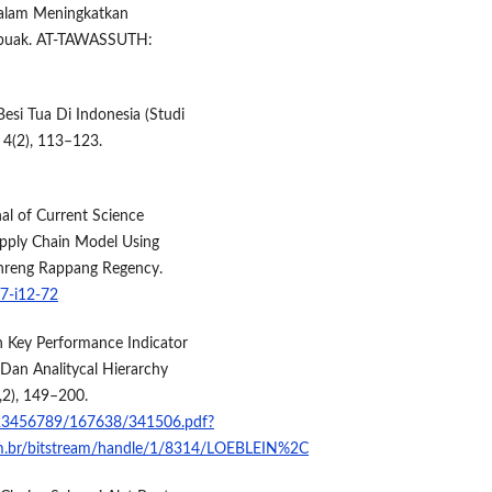
Dalam Meningkatkan
mbuak. AT-TAWASSUTH:
esi Tua Di Indonesia (Studi
 4(2), 113–123.
rnal of Current Science
upply Chain Model Using
enreng Rappang Regency.
V7-i12-72
n Key Performance Indicator
an Analitycal Hierarchy
1,2), 149–200.
e/123456789/167638/341506.pdf?
sm.br/bitstream/handle/1/8314/LOEBLEIN%2C