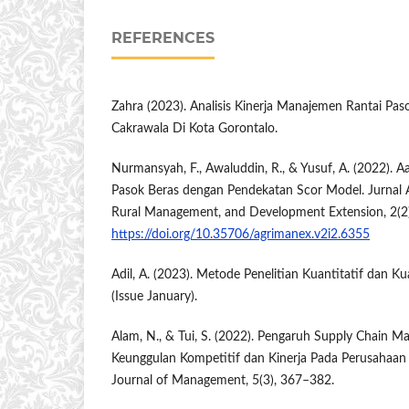
REFERENCES
Zahra (2023). Analisis Kinerja Manajemen Rantai P
Cakrawala Di Kota Gorontalo.
Nurmansyah, F., Awaluddin, R., & Yusuf, A. (2022). 
Pasok Beras dengan Pendekatan Scor Model. Jurnal A
Rural Management, and Development Extension, 2(2)
https://doi.org/10.35706/agrimanex.v2i2.6355
Adil, A. (2023). Metode Penelitian Kuantitatif dan Kual
(Issue January).
Alam, N., & Tui, S. (2022). Pengaruh Supply Chain 
Keunggulan Kompetitif dan Kinerja Pada Perusahaa
Journal of Management, 5(3), 367–382.