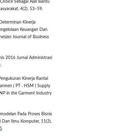
 Choice Sebagai Alat Bantu
syarakat, 4(2), 53–59.
 Determinan Kinerja
Pengelolaan Keuangan Dan
esian Journal of Business
nis 2016 Jurnal Administrasi
.
 Pengukuran Kinerja Rantai
rmen ( PT . HSM ) Supply
P in the Garment Industry
Pemodelan Pada Proses Bisnis
i Dan Ilmu Komputer, 11(2),
25