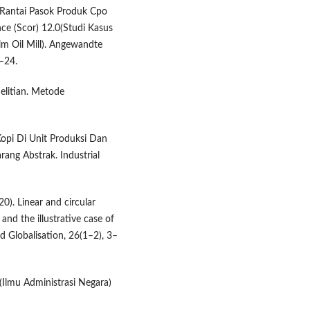
 Rantai Pasok Produk Cpo
e (Scor) 12.0(Studi Kasus
lm Oil Mill). Angewandte
5–24.
elitian. Metode
Kopi Di Unit Produksi Dan
ang Abstrak. Industrial
0). Linear and circular
nd the illustrative case of
d Globalisation, 26(1–2), 3–
 (Ilmu Administrasi Negara)