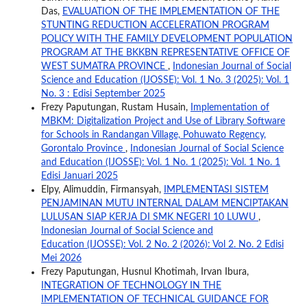
Das,
EVALUATION OF THE IMPLEMENTATION OF THE
STUNTING REDUCTION ACCELERATION PROGRAM
POLICY WITH THE FAMILY DEVELOPMENT POPULATION
PROGRAM AT THE BKKBN REPRESENTATIVE OFFICE OF
WEST SUMATRA PROVINCE
,
Indonesian Journal of Social
Science and Education (IJOSSE): Vol. 1 No. 3 (2025): Vol. 1
No. 3 : Edisi September 2025
Frezy Paputungan, Rustam Husain,
Implementation of
MBKM: Digitalization Project and Use of Library Software
for Schools in Randangan Village, Pohuwato Regency,
Gorontalo Province
,
Indonesian Journal of Social Science
and Education (IJOSSE): Vol. 1 No. 1 (2025): Vol. 1 No. 1
Edisi Januari 2025
Elpy, Alimuddin, Firmansyah,
IMPLEMENTASI SISTEM
PENJAMINAN MUTU INTERNAL DALAM MENCIPTAKAN
LULUSAN SIAP KERJA DI SMK NEGERI 10 LUWU
,
Indonesian Journal of Social Science and
Education (IJOSSE): Vol. 2 No. 2 (2026): Vol 2. No. 2 Edisi
Mei 2026
Frezy Paputungan, Husnul Khotimah, Irvan Ibura,
INTEGRATION OF TECHNOLOGY IN THE
IMPLEMENTATION OF TECHNICAL GUIDANCE FOR