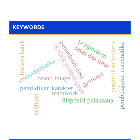
KEYWORDS
pengawasan
pemerintah desa
budaya batak
pendidikan holistik
pembelajaran matematika
analitik pembelajaran
iman dan ilmu
etnomatematika
geometri
brand image
pendidikan karakter
teamwork
evaluasi
disposisi pelaksana