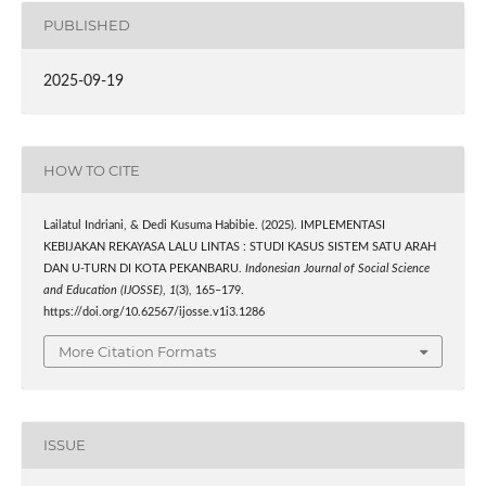
PUBLISHED
2025-09-19
HOW TO CITE
Lailatul Indriani, & Dedi Kusuma Habibie. (2025). IMPLEMENTASI
KEBIJAKAN REKAYASA LALU LINTAS : STUDI KASUS SISTEM SATU ARAH
DAN U-TURN DI KOTA PEKANBARU.
Indonesian Journal of Social Science
and Education (IJOSSE)
,
1
(3), 165–179.
https://doi.org/10.62567/ijosse.v1i3.1286
More Citation Formats
ISSUE