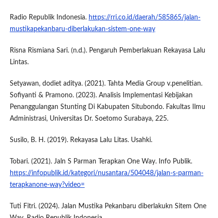
Radio Republik Indonesia.
https://rri.co.id/daerah/585865/jalan-
mustikapekanbaru-diberlakukan-sistem-one-way
Risna Rismiana Sari. (n.d.). Pengaruh Pemberlakuan Rekayasa Lalu
Lintas.
Setyawan, dodiet aditya. (2021). Tahta Media Group v.penelitian.
Sofiyanti & Pramono. (2023). Analisis Implementasi Kebijakan
Penanggulangan Stunting Di Kabupaten Situbondo. Fakultas Ilmu
Administrasi, Universitas Dr. Soetomo Surabaya, 225.
Susilo, B. H. (2019). Rekayasa Lalu Litas. Usahki.
Tobari. (2021). Jaln S Parman Terapkan One Way. Info Publik.
https://infopublik.id/kategori/nusantara/504048/jalan-s-parman-
terapkanone-way?video=
Tuti Fitri. (2024). Jalan Mustika Pekanbaru diberlakukn Sitem One
Way. Radio Republik Indonesia.