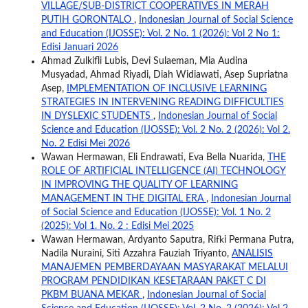
VILLAGE/SUB-DISTRICT COOPERATIVES IN MERAH
PUTIH GORONTALO
,
Indonesian Journal of Social Science
and Education (IJOSSE): Vol. 2 No. 1 (2026): Vol 2 No 1:
Edisi Januari 2026
Ahmad Zulkifli Lubis, Devi Sulaeman, Mia Audina
Musyadad, Ahmad Riyadi, Diah Widiawati, Asep Supriatna
Asep,
IMPLEMENTATION OF INCLUSIVE LEARNING
STRATEGIES IN INTERVENING READING DIFFICULTIES
IN DYSLEXIC STUDENTS
,
Indonesian Journal of Social
Science and Education (IJOSSE): Vol. 2 No. 2 (2026): Vol 2.
No. 2 Edisi Mei 2026
Wawan Hermawan, Eli Endrawati, Eva Bella Nuarida,
THE
ROLE OF ARTIFICIAL INTELLIGENCE (AI) TECHNOLOGY
IN IMPROVING THE QUALITY OF LEARNING
MANAGEMENT IN THE DIGITAL ERA
,
Indonesian Journal
of Social Science and Education (IJOSSE): Vol. 1 No. 2
(2025): Vol 1. No. 2 : Edisi Mei 2025
Wawan Hermawan, Ardyanto Saputra, Rifki Permana Putra,
Nadila Nuraini, Siti Azzahra Fauziah Triyanto,
ANALISIS
MANAJEMEN PEMBERDAYAAN MASYARAKAT MELALUI
PROGRAM PENDIDIKAN KESETARAAN PAKET C DI
PKBM BUANA MEKAR
,
Indonesian Journal of Social