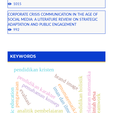
1015
CORPORATE CRISIS COMMUNICATION IN THE AGE OF
SOCIAL MEDIA: A LITERATURE REVIEW ON STRATEGIC
ADAPTATION AND PUBLIC ENGAGEMENT
992
KEYWORDS
pendidikan kristen
pembelajaran matematika
brand image
pendidikan karakter
pendidikan holistik
pengawasan
pemahaman konsep
etnomatematika
iman dan ilmu
islamic education
evaluasi
pemerintah desa
teamwork
analitik pembelajaran