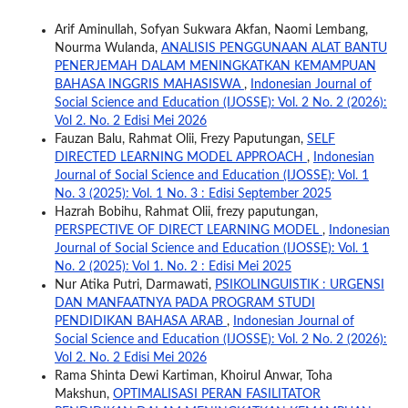
Arif Aminullah, Sofyan Sukwara Akfan, Naomi Lembang,
Nourma Wulanda,
ANALISIS PENGGUNAAN ALAT BANTU
PENERJEMAH DALAM MENINGKATKAN KEMAMPUAN
BAHASA INGGRIS MAHASISWA
,
Indonesian Journal of
Social Science and Education (IJOSSE): Vol. 2 No. 2 (2026):
Vol 2. No. 2 Edisi Mei 2026
Fauzan Balu, Rahmat Olii, Frezy Paputungan,
SELF
DIRECTED LEARNING MODEL APPROACH
,
Indonesian
Journal of Social Science and Education (IJOSSE): Vol. 1
No. 3 (2025): Vol. 1 No. 3 : Edisi September 2025
Hazrah Bobihu, Rahmat Olii, frezy paputungan,
PERSPECTIVE OF DIRECT LEARNING MODEL
,
Indonesian
Journal of Social Science and Education (IJOSSE): Vol. 1
No. 2 (2025): Vol 1. No. 2 : Edisi Mei 2025
Nur Atika Putri, Darmawati,
PSIKOLINGUISTIK : URGENSI
DAN MANFAATNYA PADA PROGRAM STUDI
PENDIDIKAN BAHASA ARAB
,
Indonesian Journal of
Social Science and Education (IJOSSE): Vol. 2 No. 2 (2026):
Vol 2. No. 2 Edisi Mei 2026
Rama Shinta Dewi Kartiman, Khoirul Anwar, Toha
Makshun,
OPTIMALISASI PERAN FASILITATOR