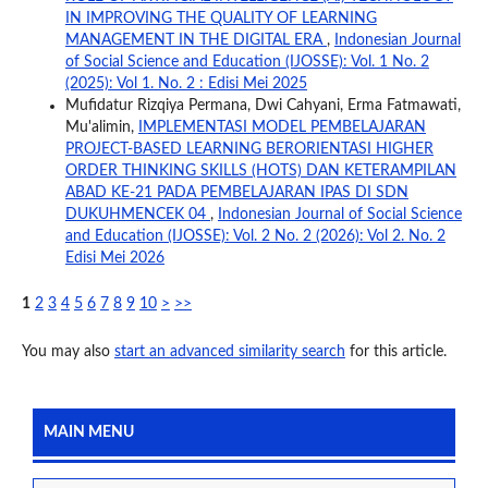
IN IMPROVING THE QUALITY OF LEARNING
MANAGEMENT IN THE DIGITAL ERA
,
Indonesian Journal
of Social Science and Education (IJOSSE): Vol. 1 No. 2
(2025): Vol 1. No. 2 : Edisi Mei 2025
Mufidatur Rizqiya Permana, Dwi Cahyani, Erma Fatmawati,
Mu'alimin,
IMPLEMENTASI MODEL PEMBELAJARAN
PROJECT-BASED LEARNING BERORIENTASI HIGHER
ORDER THINKING SKILLS (HOTS) DAN KETERAMPILAN
ABAD KE-21 PADA PEMBELAJARAN IPAS DI SDN
DUKUHMENCEK 04
,
Indonesian Journal of Social Science
and Education (IJOSSE): Vol. 2 No. 2 (2026): Vol 2. No. 2
Edisi Mei 2026
1
2
3
4
5
6
7
8
9
10
>
>>
You may also
start an advanced similarity search
for this article.
MAIN MENU