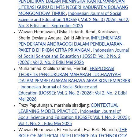
PENDIDIKAN DALAM MENINGKATKAN KEMAMPUAN
LITERASI GURU DI MTS NEGERI KABUPATEN BOLAANG
MONGONDOW TIMUR
,
Indonesian Journal of Social
Science and Education (IJOSSE): Vol. 2 No. 3 (2026): Vol 2.
No. 3 Edisi Juni - September 2026
Wawan Hermawan, Diska Listianti, Rendi Kurniawan,
Sherin Deviana Andara, Zahid Alhilmy,
IMPLEMENTASI
PENDEKATAN ANDRAGOGI DALAM PEMBELAJARAN
PAKET B DI PKBM CITRA PRIANGAN
,
Indonesian Journal
of Social Science and Education (IJOSSE): Vol. 2 No. 2
(2026): Vol 2. No. 2 Edisi Mei 2026
Muhammad Kholilurrahman, Herdah,
EKSPLORASI
TEORETIS PENGUKURAN MAHARAH LUGHAWIYAH
DALAM PEMBELAJARAN BAHASA ARAB KONTEMPORER
,
Indonesian Journal of Social Science and
Education (IJOSSE): Vol. 2 No. 2 (2026): Vol 2. No. 2 Edisi
Mei 2026
Frezy Paputungan, marshela siradjang,
CONTEXTUAL
LEARNING MODEL PRACTICE
,
Indonesian Journal of
Social Science and Education (IJOSSE): Vol. 1 No. 2 (2025):
Vol 1. No. 2 : Edisi Mei 2025
Wawan Hermawan, Eli Endrawati, Eva Bella Nuarida,
THE
ROLE OF ARTIFICIAL INTELLIGENCE (AI) TECHNOLOGY