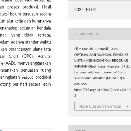
melalui observasi langsung,
p proses produksi. Hasil
2025-10-04
duksi belum tersusun secara
uti alur kerja dan kurangnya
menghadapi sejumlah kendala
HOW TO CITE
panan yang tidak tertata,
 belum adanya standar waktu
kukan perancangan ulang tata
Lilim Marliah, & Somadi. (2025).
OPTIMALISASI RUANGAN PRODUKSI
ess Chart
(OPC),
Activity
UNTUK MENINGKATKAN PRODUKSI
ram
(AAD), menyelenggarakan
PAKAIAN (Studi Kasus: Konveksi BR 21
rencanakan perluasan ruang
Fashion).
Indonesian Journal of Social
 peningkatan
output
produksi
Science and Education (IJOSSE)
,
1
(3),
otong per hari secara lebih
836–856.
https://doi.org/10.62567/ijosse.v1i3.13
2
More Citation Formats