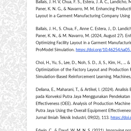
Ballais, J. H. V, Chua, F. S., Estera, J. A. C., Landicho, 
Paner, K. N. G., & Navarro, M. M. Enhancing Productiv
Layout in a Garment Manufacturing Company Using 
Ballais, J. H., S. Chua, F., Anne C. Estera, J., D. Landic
Paner, K. N., & M. Navarro, M. (2024, August 27). En
Optimizing Facility Layout in a Garment Manufactu
ProModel Simulation.
https://doi.org/10.46254/sa0
Choi, H., Yu, S., Lee, D., Noh, S. D., Ji, S., Kim, H., ... 
Optimization of the Factory Layout and Production 
Simulation-Based Reinforcement Learning. Machines,
Deliana, E., Maharani, T., & Artikel, I. (2024). Analisi
pada Konveksi Putra Jaya Menggunakan Pendekatan 
Effectiveness (OEE). Analysis of Production Machine 
Putra Jaya Using the Overall Equipment Effectivenes
Jurnal Ilmiah Teknik Industri, 09(02), 113.
https://doi
Edwin, C., & Daud, W. M. N. S. (2021). Improving p