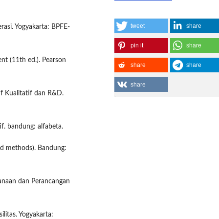
tweet
share
asi. Yogyakarta: BPFE-
pin it
share
nt (11th ed.). Pearson
share
share
share
if Kualitatif dan R&D.
f. bandung: alfabeta.
ed methods). Bandung:
ncanaan dan Perancangan
ilitas. Yogyakarta: