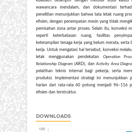
kualitatif deskriptif dengan metode studi kasus 
wawancara mendalam, dan dokumentasi terhada
penelitian menunjukkan bahwa tata letak ruang pro
efisien, dengan penempatan mesin yang tidak mengik
pemisahan zona antar proses. Selain itu, konveksi 
seperti keterbatasan ruang, fasilitas penyim
keterampilan tenaga kerja yang belum merata, serta
kerja. Untuk mengatasi hal tersebut, konveksi mela
letak menggunakan pendekatan
Operation Proc
Relationship Diagram
(ARD), dan
Activity Area Diag
pelatihan teknis internal bagi pekerja, serta me
produksi. Implementasi strategi ini menunjukkan
harian dari rata-rata 60 potong menjadi 96–116 p
efisien dan terstruktur.
DOWNLOADS