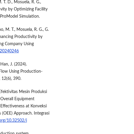
M. T. D., Mosuela, R. G.,
ity by Optimizing Facility
ProModel Simulation.
ho, M. T., Mosuela, R. G., G.
hancing Productivity by
ring Company Using
5.20240246
& Han, J. (2024).
Flow Using Production-
 12(6), 390.
s Efektivitas Mesin Produksi
Overall Equipment
Effectiveness at Konveksi
s (OEE) Approach. Integrasi
.org/10.32502/i
roduction system