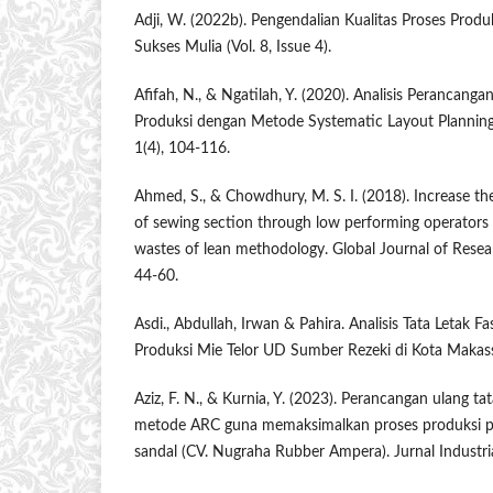
Adji, W. (2022b). Pengendalian Kualitas Proses Prod
Sukses Mulia (Vol. 8, Issue 4).
Afifah, N., & Ngatilah, Y. (2020). Analisis Perancangan
Produksi dengan Metode Systematic Layout Planning (
1(4), 104-116.
Ahmed, S., & Chowdhury, M. S. I. (2018). Increase the
of sewing section through low performing operators
wastes of lean methodology. Global Journal of Resear
44-60.
Asdi., Abdullah, Irwan & Pahira. Analisis Tata Letak Fa
Produksi Mie Telor UD Sumber Rezeki di Kota Makass
Aziz, F. N., & Kurnia, Y. (2023). Perancangan ulang tat
metode ARC guna memaksimalkan proses produksi p
sandal (CV. Nugraha Rubber Ampera). Jurnal Industria