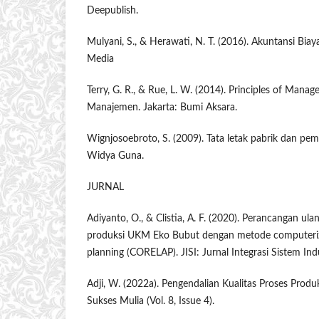
Deepublish.
Mulyani, S., & Herawati, N. T. (2016). Akuntansi Bia
Media
Terry, G. R., & Rue, L. W. (2014). Principles of Man
Manajemen. Jakarta: Bumi Aksara.
Wignjosoebroto, S. (2009). Tata letak pabrik dan pem
Widya Guna.
JURNAL
Adiyanto, O., & Clistia, A. F. (2020). Perancangan ulang
produksi UKM Eko Bubut dengan metode computerize
planning (CORELAP). JISI: Jurnal Integrasi Sistem Indu
Adji, W. (2022a). Pengendalian Kualitas Proses Prod
Sukses Mulia (Vol. 8, Issue 4).