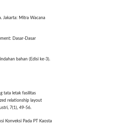
ya. Jakarta: Mitra Wacana
agement: Dasar-Dasar
indahan bahan (Edisi ke-3).
 tata letak fasilitas
d relationship layout
stri, 7(1), 49-56.
uksi Konveksi Pada PT Kaosta