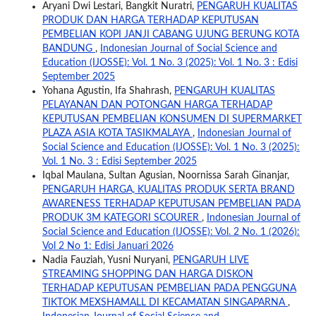
Aryani Dwi Lestari, Bangkit Nuratri,
PENGARUH KUALITAS
PRODUK DAN HARGA TERHADAP KEPUTUSAN
PEMBELIAN KOPI JANJI CABANG UJUNG BERUNG KOTA
BANDUNG
,
Indonesian Journal of Social Science and
Education (IJOSSE): Vol. 1 No. 3 (2025): Vol. 1 No. 3 : Edisi
September 2025
Yohana Agustin, Ifa Shahrash,
PENGARUH KUALITAS
PELAYANAN DAN POTONGAN HARGA TERHADAP
KEPUTUSAN PEMBELIAN KONSUMEN DI SUPERMARKET
PLAZA ASIA KOTA TASIKMALAYA
,
Indonesian Journal of
Social Science and Education (IJOSSE): Vol. 1 No. 3 (2025):
Vol. 1 No. 3 : Edisi September 2025
Iqbal Maulana, Sultan Agusian, Noornissa Sarah Ginanjar,
PENGARUH HARGA, KUALITAS PRODUK SERTA BRAND
AWARENESS TERHADAP KEPUTUSAN PEMBELIAN PADA
PRODUK 3M KATEGORI SCOURER
,
Indonesian Journal of
Social Science and Education (IJOSSE): Vol. 2 No. 1 (2026):
Vol 2 No 1: Edisi Januari 2026
Nadia Fauziah, Yusni Nuryani,
PENGARUH LIVE
STREAMING SHOPPING DAN HARGA DISKON
TERHADAP KEPUTUSAN PEMBELIAN PADA PENGGUNA
TIKTOK MEXSHAMALL DI KECAMATAN SINGAPARNA
,