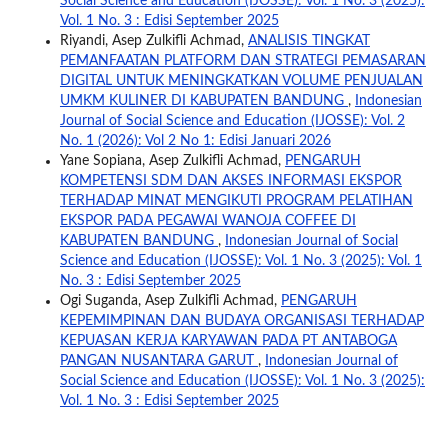
Social Science and Education (IJOSSE): Vol. 1 No. 3 (2025):
Vol. 1 No. 3 : Edisi September 2025
Riyandi, Asep Zulkifli Achmad,
ANALISIS TINGKAT
PEMANFAATAN PLATFORM DAN STRATEGI PEMASARAN
DIGITAL UNTUK MENINGKATKAN VOLUME PENJUALAN
UMKM KULINER DI KABUPATEN BANDUNG
,
Indonesian
Journal of Social Science and Education (IJOSSE): Vol. 2
No. 1 (2026): Vol 2 No 1: Edisi Januari 2026
Yane Sopiana, Asep Zulkifli Achmad,
PENGARUH
KOMPETENSI SDM DAN AKSES INFORMASI EKSPOR
TERHADAP MINAT MENGIKUTI PROGRAM PELATIHAN
EKSPOR PADA PEGAWAI WANOJA COFFEE DI
KABUPATEN BANDUNG
,
Indonesian Journal of Social
Science and Education (IJOSSE): Vol. 1 No. 3 (2025): Vol. 1
No. 3 : Edisi September 2025
Ogi Suganda, Asep Zulkifli Achmad,
PENGARUH
KEPEMIMPINAN DAN BUDAYA ORGANISASI TERHADAP
KEPUASAN KERJA KARYAWAN PADA PT ANTABOGA
PANGAN NUSANTARA GARUT
,
Indonesian Journal of
Social Science and Education (IJOSSE): Vol. 1 No. 3 (2025):
Vol. 1 No. 3 : Edisi September 2025