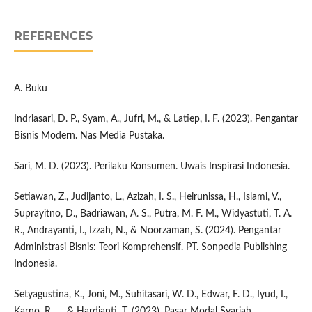
REFERENCES
A. Buku
Indriasari, D. P., Syam, A., Jufri, M., & Latiep, I. F. (2023). Pengantar
Bisnis Modern. Nas Media Pustaka.
Sari, M. D. (2023). Perilaku Konsumen. Uwais Inspirasi Indonesia.
Setiawan, Z., Judijanto, L., Azizah, I. S., Heirunissa, H., Islami, V.,
Suprayitno, D., Badriawan, A. S., Putra, M. F. M., Widyastuti, T. A.
R., Andrayanti, I., Izzah, N., & Noorzaman, S. (2024). Pengantar
Administrasi Bisnis: Teori Komprehensif. PT. Sonpedia Publishing
Indonesia.
Setyagustina, K., Joni, M., Suhitasari, W. D., Edwar, F. D., Iyud, I.,
Karno, R., ... & Hardianti, T. (2023). Pasar Modal Syariah.