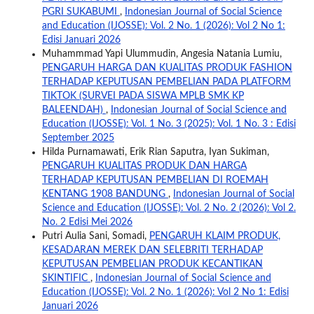
PGRI SUKABUMI
,
Indonesian Journal of Social Science
and Education (IJOSSE): Vol. 2 No. 1 (2026): Vol 2 No 1:
Edisi Januari 2026
Muhammmad Yapi Ulummudin, Angesia Natania Lumiu,
PENGARUH HARGA DAN KUALITAS PRODUK FASHION
TERHADAP KEPUTUSAN PEMBELIAN PADA PLATFORM
TIKTOK (SURVEI PADA SISWA MPLB SMK KP
BALEENDAH)
,
Indonesian Journal of Social Science and
Education (IJOSSE): Vol. 1 No. 3 (2025): Vol. 1 No. 3 : Edisi
September 2025
Hilda Purnamawati, Erik Rian Saputra, Iyan Sukiman,
PENGARUH KUALITAS PRODUK DAN HARGA
TERHADAP KEPUTUSAN PEMBELIAN DI ROEMAH
KENTANG 1908 BANDUNG
,
Indonesian Journal of Social
Science and Education (IJOSSE): Vol. 2 No. 2 (2026): Vol 2.
No. 2 Edisi Mei 2026
Putri Aulia Sani, Somadi,
PENGARUH KLAIM PRODUK,
KESADARAN MEREK DAN SELEBRITI TERHADAP
KEPUTUSAN PEMBELIAN PRODUK KECANTIKAN
SKINTIFIC
,
Indonesian Journal of Social Science and
Education (IJOSSE): Vol. 2 No. 1 (2026): Vol 2 No 1: Edisi
Januari 2026