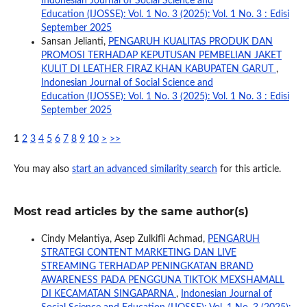
Indonesian Journal of Social Science and
Education (IJOSSE): Vol. 1 No. 3 (2025): Vol. 1 No. 3 : Edisi
September 2025
Sansan Jelianti,
PENGARUH KUALITAS PRODUK DAN
PROMOSI TERHADAP KEPUTUSAN PEMBELIAN JAKET
KULIT DI LEATHER FIRAZ KHAN KABUPATEN GARUT
,
Indonesian Journal of Social Science and
Education (IJOSSE): Vol. 1 No. 3 (2025): Vol. 1 No. 3 : Edisi
September 2025
1
2
3
4
5
6
7
8
9
10
>
>>
You may also
start an advanced similarity search
for this article.
Most read articles by the same author(s)
Cindy Melantiya, Asep Zulkifli Achmad,
PENGARUH
STRATEGI CONTENT MARKETING DAN LIVE
STREAMING TERHADAP PENINGKATAN BRAND
AWARENESS PADA PENGGUNA TIKTOK MEXSHAMALL
DI KECAMATAN SINGAPARNA
,
Indonesian Journal of