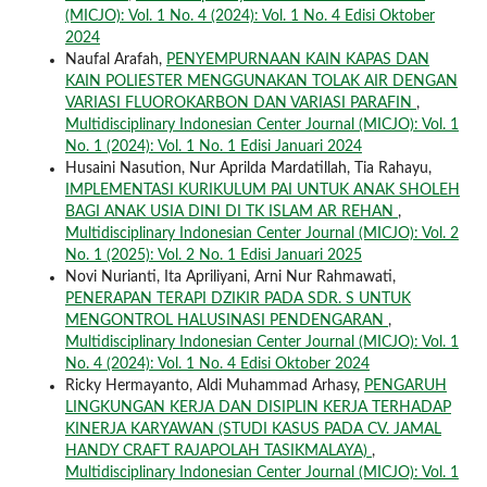
(MICJO): Vol. 1 No. 4 (2024): Vol. 1 No. 4 Edisi Oktober
2024
Naufal Arafah,
PENYEMPURNAAN KAIN KAPAS DAN
KAIN POLIESTER MENGGUNAKAN TOLAK AIR DENGAN
VARIASI FLUOROKARBON DAN VARIASI PARAFIN
,
Multidisciplinary Indonesian Center Journal (MICJO): Vol. 1
No. 1 (2024): Vol. 1 No. 1 Edisi Januari 2024
Husaini Nasution, Nur Aprilda Mardatillah, Tia Rahayu,
IMPLEMENTASI KURIKULUM PAI UNTUK ANAK SHOLEH
BAGI ANAK USIA DINI DI TK ISLAM AR REHAN
,
Multidisciplinary Indonesian Center Journal (MICJO): Vol. 2
No. 1 (2025): Vol. 2 No. 1 Edisi Januari 2025
Novi Nurianti, Ita Apriliyani, Arni Nur Rahmawati,
PENERAPAN TERAPI DZIKIR PADA SDR. S UNTUK
MENGONTROL HALUSINASI PENDENGARAN
,
Multidisciplinary Indonesian Center Journal (MICJO): Vol. 1
No. 4 (2024): Vol. 1 No. 4 Edisi Oktober 2024
Ricky Hermayanto, Aldi Muhammad Arhasy,
PENGARUH
LINGKUNGAN KERJA DAN DISIPLIN KERJA TERHADAP
KINERJA KARYAWAN (STUDI KASUS PADA CV. JAMAL
HANDY CRAFT RAJAPOLAH TASIKMALAYA)
,
Multidisciplinary Indonesian Center Journal (MICJO): Vol. 1