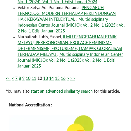
No. 1 (2024): Vol. 1 No. 1 Edisi Januari 2024
Vektor Setya Adi Pratama Pratama,
PENGARUH
TEKNOLOGI MODERN TERHADAP PERLINDUNGAN
HAK KEKAYAAN INTELEKTUAL
,
Multidisciplinary
Indonesian Center Journal (MICJO): Vol. 2 No. 1 (2025): Vol.
2 No. 1 Edisi Januari 2025
Nurhafizah Lubis, Yasnel,
ILMU PENGETAHUAN ETNIK
MELAYU, PEREKONOMIAN, EKOLAGE FEMINISME
DETERMENISME, EKOTURISME, DAMPAK GLOBALISASI
TERHADAP MELAYU
,
Multidisciplinary Indonesian Center
Journal (MICJO): Vol. 2 No. 1 (2025): Vol. 2 No. 1 Edisi
Januari 2025
<<
<
7
8
9
10
11
12
13
14
15
16
>
>>
You may also
start an advanced similarity search
for this article.
National Accreditation :