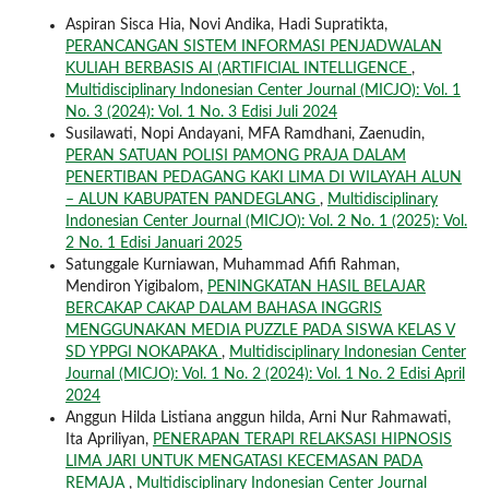
Aspiran Sisca Hia, Novi Andika, Hadi Supratikta,
PERANCANGAN SISTEM INFORMASI PENJADWALAN
KULIAH BERBASIS AI (ARTIFICIAL INTELLIGENCE
,
Multidisciplinary Indonesian Center Journal (MICJO): Vol. 1
No. 3 (2024): Vol. 1 No. 3 Edisi Juli 2024
Susilawati, Nopi Andayani, MFA Ramdhani, Zaenudin,
PERAN SATUAN POLISI PAMONG PRAJA DALAM
PENERTIBAN PEDAGANG KAKI LIMA DI WILAYAH ALUN
– ALUN KABUPATEN PANDEGLANG
,
Multidisciplinary
Indonesian Center Journal (MICJO): Vol. 2 No. 1 (2025): Vol.
2 No. 1 Edisi Januari 2025
Satunggale Kurniawan, Muhammad Afifi Rahman,
Mendiron Yigibalom,
PENINGKATAN HASIL BELAJAR
BERCAKAP CAKAP DALAM BAHASA INGGRIS
MENGGUNAKAN MEDIA PUZZLE PADA SISWA KELAS V
SD YPPGI NOKAPAKA
,
Multidisciplinary Indonesian Center
Journal (MICJO): Vol. 1 No. 2 (2024): Vol. 1 No. 2 Edisi April
2024
Anggun Hilda Listiana anggun hilda, Arni Nur Rahmawati,
Ita Apriliyan,
PENERAPAN TERAPI RELAKSASI HIPNOSIS
LIMA JARI UNTUK MENGATASI KECEMASAN PADA
REMAJA
,
Multidisciplinary Indonesian Center Journal