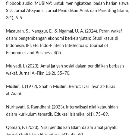
flipbook audio ‘MUBINA’ untuk meningkatkan ibadah harian siswa
SD. Jurnal Al-Syams: Jurnal Pendidikan Anak dan Parenting Islami,
3(1), 6–9.
Masrurah, S., Nanggur, E., & Ngamal, U. A. (2024). Peran wakaf
dalam pengembangan ekonomi berkelanjutan: Studi kasus di
Indonesia. IFIJEB: Indo-Fintech Intellectuals: Journal of
Economics and Business, 4(2).
Mulyadi, I. (2023). Amal jariyah sosial dalam pendidikan berbasis
wakaf. Jurnal Al-Fikr, 11(2), 55–70.
Muslim, I. (1972). Shahih Muslim. Beirut: Dar Ihya’ at-Turaṡ
al-‘Arabi.
Nurhayati, & Ramdhani. (2023). Internalisasi nilai ketauhidan
dalam kurikulum tematik. Edukasi Islamika, 6(1), 75–89.
Qomari, F. (2023). Nilai pendidikan Islam dalam amal jariyah.
Jurnal Studi Islam Nusantara, 5(1), 45–60.