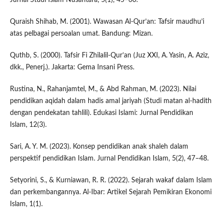
Quraish Shihab, M. (2001). Wawasan Al-Qur’an: Tafsir maudhu’i
atas pelbagai persoalan umat. Bandung: Mizan.
Quthb, S. (2000). Tafsir Fi Zhilalil-Qur’an (Juz XXI, A. Yasin, A. Aziz,
dkk., Penerj.). Jakarta: Gema Insani Press.
Rustina, N., Rahanjamtel, M., & Abd Rahman, M. (2023). Nilai
pendidikan aqidah dalam hadis amal jariyah (Studi matan al-hadith
dengan pendekatan tahlili). Edukasi Islami: Jurnal Pendidikan
Islam, 12(3).
Sari, A. Y. M. (2023). Konsep pendidikan anak shaleh dalam
perspektif pendidikan Islam. Jurnal Pendidikan Islam, 5(2), 47–48.
Setyorini, S., & Kurniawan, R. R. (2022). Sejarah wakaf dalam Islam
dan perkembangannya. Al-Ibar: Artikel Sejarah Pemikiran Ekonomi
Islam, 1(1).