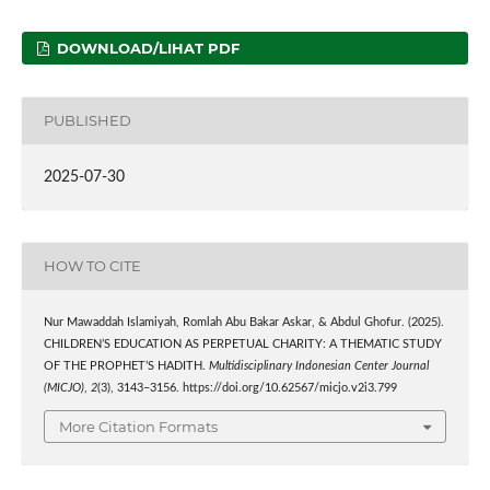
DOWNLOAD/LIHAT PDF
PUBLISHED
2025-07-30
HOW TO CITE
Nur Mawaddah Islamiyah, Romlah Abu Bakar Askar, & Abdul Ghofur. (2025).
CHILDREN’S EDUCATION AS PERPETUAL CHARITY: A THEMATIC STUDY
OF THE PROPHET’S HADITH.
Multidisciplinary Indonesian Center Journal
(MICJO)
,
2
(3), 3143–3156. https://doi.org/10.62567/micjo.v2i3.799
More Citation Formats