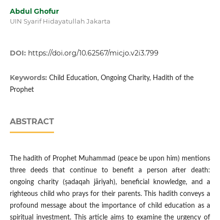
Abdul Ghofur
UIN Syarif Hidayatullah Jakarta
DOI:
https://doi.org/10.62567/micjo.v2i3.799
Keywords:
Child Education, Ongoing Charity, Hadith of the
Prophet
ABSTRACT
The hadith of Prophet Muhammad (peace be upon him) mentions
three deeds that continue to benefit a person after death:
ongoing charity (ṣadaqah jāriyah), beneficial knowledge, and a
righteous child who prays for their parents. This hadith conveys a
profound message about the importance of child education as a
spiritual investment. This article aims to examine the urgency of