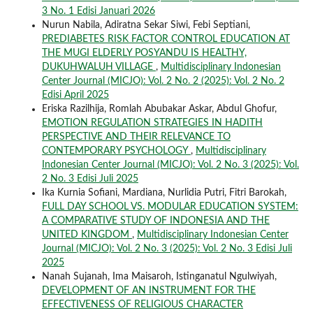
3 No. 1 Edisi Januari 2026
Nurun Nabila, Adiratna Sekar Siwi, Febi Septiani,
PREDIABETES RISK FACTOR CONTROL EDUCATION AT
THE MUGI ELDERLY POSYANDU IS HEALTHY,
DUKUHWALUH VILLAGE
,
Multidisciplinary Indonesian
Center Journal (MICJO): Vol. 2 No. 2 (2025): Vol. 2 No. 2
Edisi April 2025
Eriska Razilhija, Romlah Abubakar Askar, Abdul Ghofur,
EMOTION REGULATION STRATEGIES IN HADITH
PERSPECTIVE AND THEIR RELEVANCE TO
CONTEMPORARY PSYCHOLOGY
,
Multidisciplinary
Indonesian Center Journal (MICJO): Vol. 2 No. 3 (2025): Vol.
2 No. 3 Edisi Juli 2025
Ika Kurnia Sofiani, Mardiana, Nurlidia Putri, Fitri Barokah,
FULL DAY SCHOOL VS. MODULAR EDUCATION SYSTEM:
A COMPARATIVE STUDY OF INDONESIA AND THE
UNITED KINGDOM
,
Multidisciplinary Indonesian Center
Journal (MICJO): Vol. 2 No. 3 (2025): Vol. 2 No. 3 Edisi Juli
2025
Nanah Sujanah, Ima Maisaroh, Istinganatul Ngulwiyah,
DEVELOPMENT OF AN INSTRUMENT FOR THE
EFFECTIVENESS OF RELIGIOUS CHARACTER