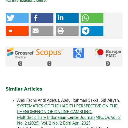
4.0 International License
.
0
0
0
Similar Articles
Andi Fadhil Andi Aderus, Abdul Rahman Sakka, Siti Aisyah,
SYSTEMATICS OF THE HADITH PERSPECTIVE ON THE
PHENOMENON OF ONLINE GAMBLING
,
Multidisciplinary Indonesian Center Journal (MICJO): Vol. 2
No. 2 (2025): Vol. 2 No. 2 Edisi April 2025