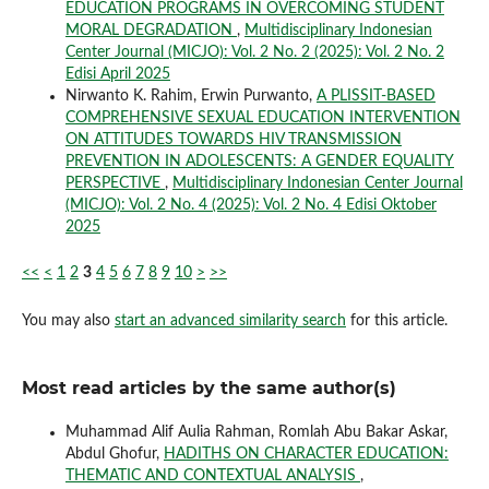
EDUCATION PROGRAMS IN OVERCOMING STUDENT
MORAL DEGRADATION
,
Multidisciplinary Indonesian
Center Journal (MICJO): Vol. 2 No. 2 (2025): Vol. 2 No. 2
Edisi April 2025
Nirwanto K. Rahim, Erwin Purwanto,
A PLISSIT-BASED
COMPREHENSIVE SEXUAL EDUCATION INTERVENTION
ON ATTITUDES TOWARDS HIV TRANSMISSION
PREVENTION IN ADOLESCENTS: A GENDER EQUALITY
PERSPECTIVE
,
Multidisciplinary Indonesian Center Journal
(MICJO): Vol. 2 No. 4 (2025): Vol. 2 No. 4 Edisi Oktober
2025
<<
<
1
2
3
4
5
6
7
8
9
10
>
>>
You may also
start an advanced similarity search
for this article.
Most read articles by the same author(s)
Muhammad Alif Aulia Rahman, Romlah Abu Bakar Askar,
Abdul Ghofur,
HADITHS ON CHARACTER EDUCATION:
THEMATIC AND CONTEXTUAL ANALYSIS
,