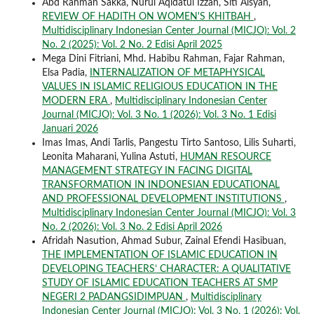
Abd Rahman Sakka, Nurul Aqidatul Izzah, Siti Aisyah,
REVIEW OF HADITH ON WOMEN'S KHITBAH
,
Multidisciplinary Indonesian Center Journal (MICJO): Vol. 2
No. 2 (2025): Vol. 2 No. 2 Edisi April 2025
Mega Dini Fitriani, Mhd. Habibu Rahman, Fajar Rahman,
Elsa Padia,
INTERNALIZATION OF METAPHYSICAL
VALUES IN ISLAMIC RELIGIOUS EDUCATION IN THE
MODERN ERA
,
Multidisciplinary Indonesian Center
Journal (MICJO): Vol. 3 No. 1 (2026): Vol. 3 No. 1 Edisi
Januari 2026
Imas Imas, Andi Tarlis, Pangestu Tirto Santoso, Lilis Suharti,
Leonita Maharani, Yulina Astuti,
HUMAN RESOURCE
MANAGEMENT STRATEGY IN FACING DIGITAL
TRANSFORMATION IN INDONESIAN EDUCATIONAL
AND PROFESSIONAL DEVELOPMENT INSTITUTIONS
,
Multidisciplinary Indonesian Center Journal (MICJO): Vol. 3
No. 2 (2026): Vol. 3 No. 2 Edisi April 2026
Afridah Nasution, Ahmad Subur, Zainal Efendi Hasibuan,
THE IMPLEMENTATION OF ISLAMIC EDUCATION IN
DEVELOPING TEACHERS’ CHARACTER: A QUALITATIVE
STUDY OF ISLAMIC EDUCATION TEACHERS AT SMP
NEGERI 2 PADANGSIDIMPUAN
,
Multidisciplinary
Indonesian Center Journal (MICJO): Vol. 3 No. 1 (2026): Vol.